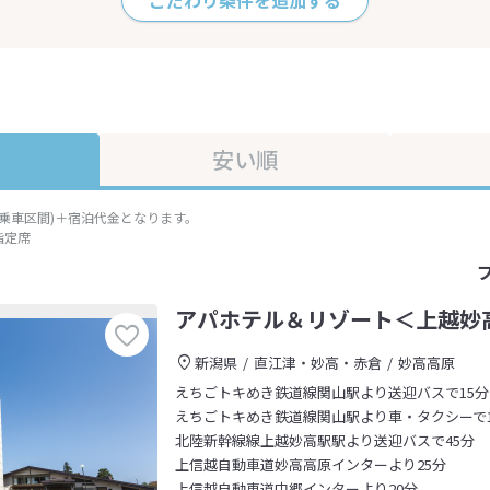
こだわり条件を追加する
安い順
準乗車区間)＋宿泊代金となります。
指定席
アパホテル＆リゾート＜上越妙
新潟県
直江津・妙高・赤倉
妙高高原
えちごトキめき鉄道線関山駅より送迎バスで15分
えちごトキめき鉄道線関山駅より車・タクシーで1
北陸新幹線線上越妙高駅駅より送迎バスで45分
上信越自動車道妙高高原インターより25分
上信越自動車道中郷インターより20分