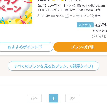
【広さ】21～平米
【ベッド】幅97cm×長さ203cm
【エキストラベッド】幅79cm×長さ175cm（1台）
2～3名
ツイン
バス
トイレ
禁煙
29
おとな1名
税込
基本代金合
(おとな2名
おすすめポイント
プランの詳細
すべてのプランを見る
(5プラン、6部屋タイプ)
1