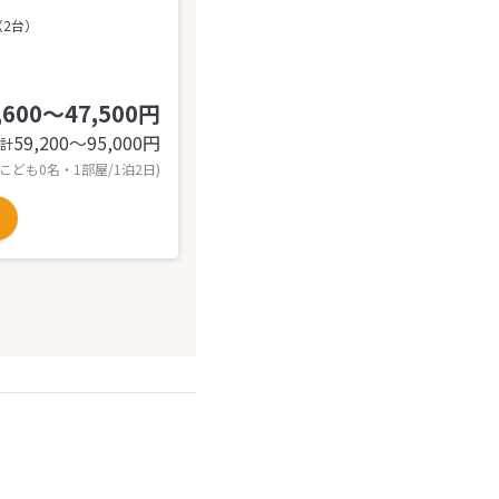
（2台）
,600～47,500円
59,200〜95,000
円
計
 こども0名・1部屋/1泊2日)