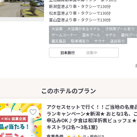
新潟空港より車・タクシーで130分
松本空港より車・タクシーで130分
富山空港より車・タクシーで130分
大浴場
大浴場があるホテル
子供用プール有り
ゲームコーナー
温水プール
ホテル
屋内プー
露天風呂
駐車場有り
サウナ
送迎有り
日本旅行
収集中
アクセスセットで行く！！ご当地の名産
ランキャンペーン★新潟★ おとな1名、
申込みOK♪夕食は和洋折衷ビュッフェ
キストラ(2名～3名1室)
夕・朝食付き