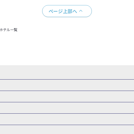
ページ上部へ
＋ホテル一覧
・新幹線 パック
出張パック
新幹線パック
仙台→東京 新幹線パック
新潟→東京 新幹線パック
新幹線パック
東京→仙台 新幹線パック
東京 新幹線パック
東京→
山形新幹線 旅行
秋田新幹線 旅行
東海道新幹線 旅行
北陸新幹線 
 新幹線パック
東京→長野 新幹線パック
東京→名古屋 新幹線パッ
州新幹線 旅行
西九州新幹線 旅行
特急サンダーバード 旅行
森旅行・ツアー
岩手旅行・ツアー
宮城旅行・ツアー
秋田旅行・
新大阪） 新幹線パック
東京→神戸（新神戸） 新幹線パック
東京→
関東
東京旅行・ツアー
神奈川旅行・ツアー
埼玉旅行・ツアー
新幹線パック
東京→福岡（博多） 新幹線パック
新横浜⇔名古屋 新
バーサル・スタジオ・ジャパンへの旅
温泉旅行
日帰り旅行