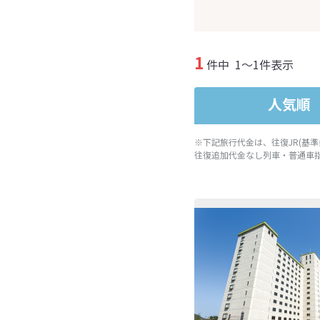
1
件中
1～1件表示
人気順
※下記旅行代金は、往復JR(基
往復追加代金なし列車・普通車