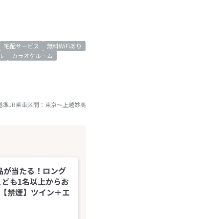
宅配サービス
無料WiFiあり
ル
カラオケルーム
基準JR乗車区間：
東京
～
上越妙高
品が当たる！ロング
こども1名以上からお
★【禁煙】ツイン＋エ