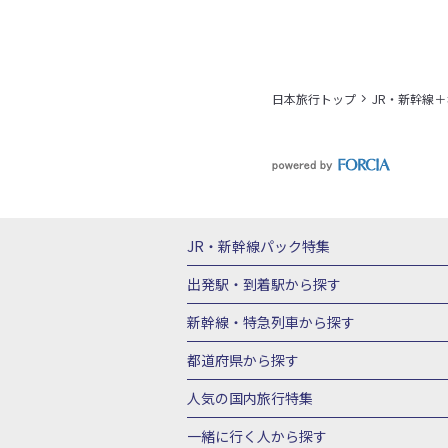
日本旅行トップ
JR・新幹線
JR・新幹線パック
特集
JR・新幹線＋ホテルパック
日帰り JR
出発駅・到着駅
から探す
秋田⇔東京 新幹線パック
山形⇔東京 
新幹線・特急列車
から探す
富山⇔東京 新幹線パック
東京→青森 
北海道新幹線 旅行
東北新幹線 旅行
都道府県から探す
東京→新潟 新幹線パック
東京⇔軽井沢
上越新幹線 旅行
山陽新幹線 旅行
九
北海道旅行・ツアー
東北
青
人気の国内旅行特集
東京→京都 新幹線パック
東京→大阪（
山形旅行・ツアー
福島旅行・ツアー
東京→広島 新幹線パック
東京⇔山口 
東京ディズニーリゾート®への旅
ユニ
一緒に行く人
から探す