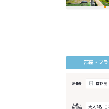
部屋・プラ
出発地
人数・
部屋数