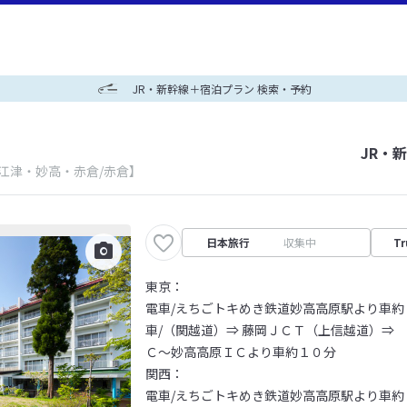
JR・新幹線＋宿泊プラン 検索・予約
JR・
江津・妙高・赤倉/赤倉】
日本旅行
収集中
Tr
東京：
電車/えちごトキめき鉄道妙高高原駅より車約
車/（関越道）⇒ 藤岡ＪＣＴ（上信越道）⇒
Ｃ～妙高高原ＩＣより車約１０分
関西：
電車/えちごトキめき鉄道妙高高原駅より車約