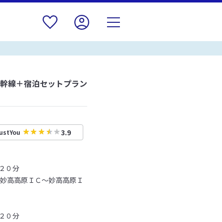
新幹線＋宿泊セットプラン
3.9
ustYou
２０分
 妙高高原ＩＣ～妙高高原Ｉ
２０分