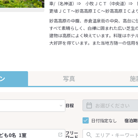
車/（名神道）⇒ 小牧ＪＣＴ（中央道）⇒
更埴ＪＣＴ～妙高高原ＩＣ～妙高高原ＩＣよ
妙高高原の中腹、赤倉温泉街の中央、高台に
すべて素晴らしく、白樺に囲まれた広い芝生
建物は高原によく映えています。料理はホテ
大好評を得ています。また当地方随一の信用
ン
写真
施
日程
日付指定なし
宿泊期
フリー
ワード