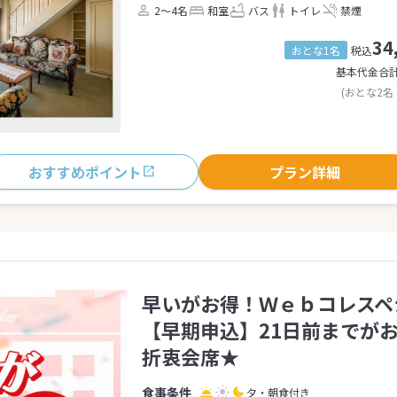
2～4名
和室
バス
トイレ
禁煙
34
おとな1名
税込
基本代金合
(おとな2名
おすすめポイント
プラン詳細
早いがお得！Ｗｅｂコレスペ
【早期申込】21日前までが
折衷会席★
夕・朝食付き