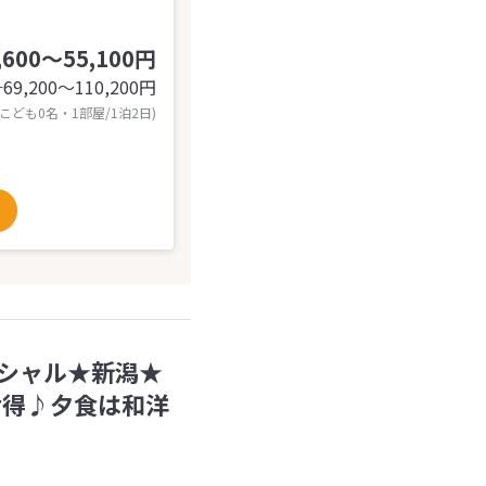
,600～55,100円
69,200〜110,200
円
計
 こども0名・1部屋/1泊2日)
シャル★新潟★
お得♪夕食は和洋