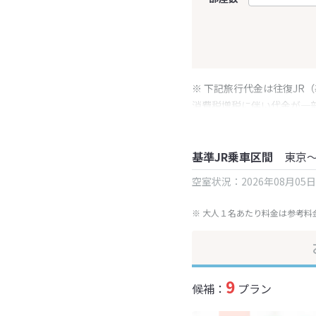
※ 下記旅行代金は往復JR
消費税増税に伴い代金が一
※ 表示されている旅行代
基準JR乗車区間
東京
空室状況：2026年08月05
※ 大人１名あたり料金は参考料
9
候補：
プラン