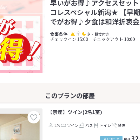
早いがお得♪アクセスセット
コレスペシャル新潟★ 【早期
でがお得♪夕食は和洋折衷会
夕・朝食付き
チェックイン 15:00 チェックアウト 10:00
【禁煙】ツイン(2名1室)
2名
ツイン
バス
トイレ
禁煙
32
おとな1名
税込