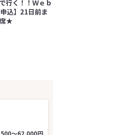
で行く！！Ｗｅｂ
申込】21日前ま
席★
,500～62,000円