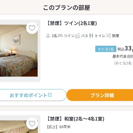
【禁煙】ツイン(2名1室)
2名
ツイン
バス
トイレ
禁煙
33
おとな1名
税込
基本代金合
(おとな2名
おすすめポイント
プラン詳細
【禁煙】和室(2名～4名1室)
【広さ】60平米