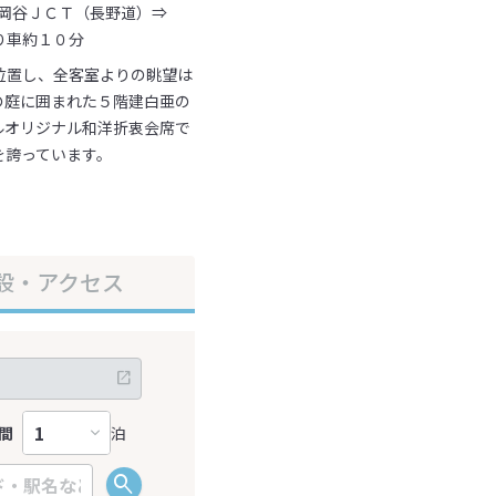
 岡谷ＪＣＴ（長野道）⇒
り車約１０分
位置し、全客室よりの眺望は
の庭に囲まれた５階建白亜の
ルオリジナル和洋折衷会席で
を誇っています。
設・アクセス
間
泊