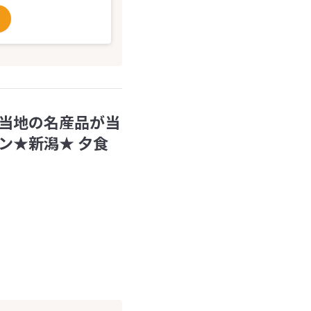
当地の名産品が当
ン★新潟★ 夕食