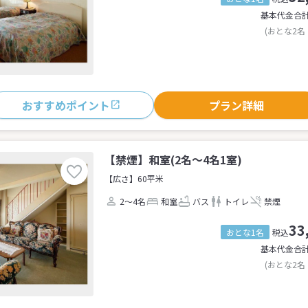
基本代金合
(おとな2名
おすすめポイント
プラン詳細
【禁煙】和室(2名～4名1室)
【広さ】60平米
2～4名
和室
バス
トイレ
禁煙
33
おとな1名
税込
基本代金合
(おとな2名