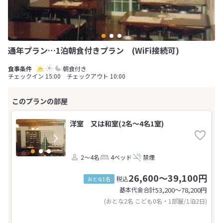
通年プラン…1泊朝食付きプラン (WiFi接続可)
朝食付き
チェックイン 15:00 チェックアウト 10:00
洋室 又は和室(2名～4名1室)
2～4名
4ベッド
禁煙
26,600～39,100円
税込
おとな1名
基本代金合計
53,200〜78,200
円
(おとな2名 こども0名・1部屋/1泊2日)