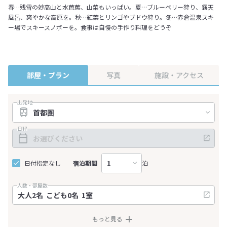
春…残雪の妙高山と水芭蕉、山菜もいっぱい。夏…ブルーベリー狩り、露天
風呂、爽やかな高原を。秋…紅葉とリンゴやブドウ狩り。冬…赤倉温泉スキ
ー場でスキースノボーを。食事は自慢の手作り料理をどうぞ
部屋・プラン
写真
施設・アクセス
出発地
日程
日付指定なし
宿泊期間
泊
人数・部屋数
もっと見る