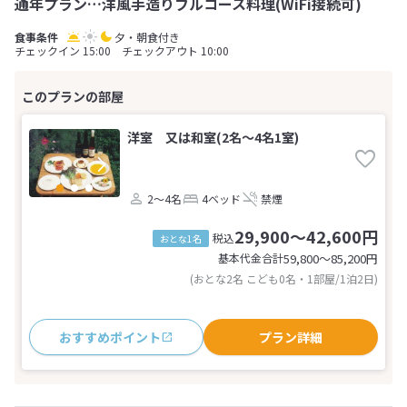
通年プラン…洋風手造りフルコース料理(WiFi接続可)
夕・朝食付き
チェックイン 15:00 チェックアウト 10:00
洋室 又は和室(2名～4名1室)
2～4名
4ベッド
禁煙
29,900～42,600円
税込
おとな1名
基本代金合計
59,800〜85,200
円
(おとな2名 こども0名・1部屋/1泊2日)
おすすめポイント
プラン詳細