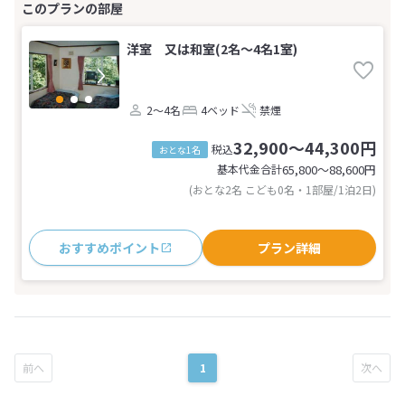
洋室 又は和室(2名～4名1室)
2～4名
4ベッド
禁煙
32,900～44,300円
税込
おとな1名
基本代金合計
65,800〜88,600
円
(おとな2名 こども0名・1部屋/1泊2日)
おすすめポイント
プラン詳細
1