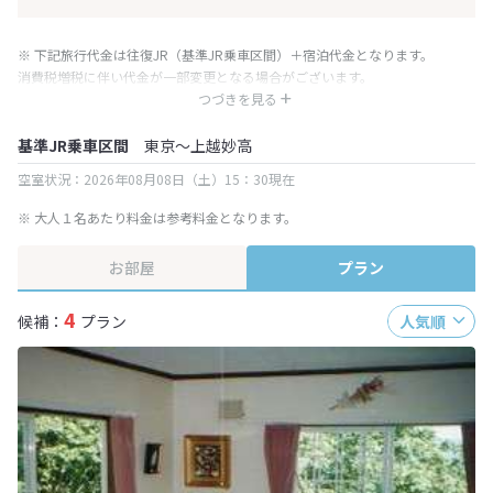
※ 下記旅行代金は往復JR（基準JR乗車区間）＋宿泊代金となります。
消費税増税に伴い代金が一部変更となる場合がございます。
※ 表示されている旅行代金・プラン内容は一定時間ごとに更新されます。最
つづきを見る
終確認画面でご確認ください。
基準JR乗車区間
東京～上越妙高
空室状況：2026年08月08日（土）15：30現在
※ 大人１名あたり料金は参考料金となります。
お部屋
プラン
4
候補：
プラン
人気順