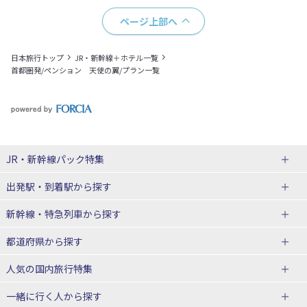
ページ上部へ
日本旅行トップ
JR・新幹線＋ホテル一覧
首都圏発/ペンション 天使の翼/プラン一覧
JR・新幹線パック
特集
出発駅・到着駅
から探す
JR・新幹線＋ホテルパック
日帰り JR・新幹線 パック
新幹線・特急列車
から探す
出張パック
秋田⇔東京 新幹線パック
山形⇔東京 新幹線パック
都道府県から探す
仙台→東京 新幹線パック
新潟→東京 新幹線パック
北海道新幹線 旅行
東北新幹線 旅行
人気の国内旅行特集
富山⇔東京 新幹線パック
東京→青森 新幹線パック
山形新幹線 旅行
秋田新幹線 旅行
一緒に行く人
から探す
東京→仙台 新幹線パック
東京 新幹線パック
東海道新幹線 旅行
北陸新幹線 旅行
北海道旅行・ツアー
東京ディズニーリゾート®への旅
ユニバーサル・スタジオ・ジャパ