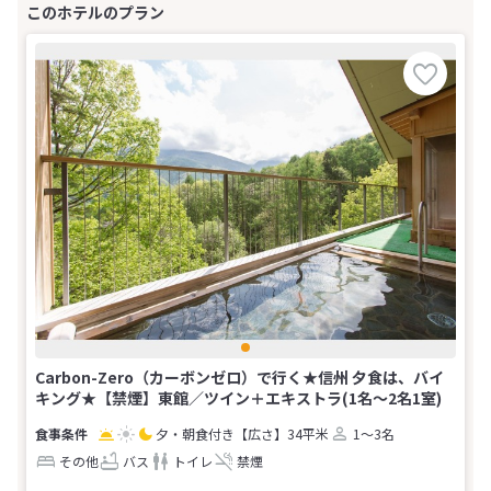
Carbon-Zero（カーボンゼロ）で行く★信州 夕食は、バイ
キング★【禁煙】東館／ツイン＋エキストラ(1名～2名1室)
夕・朝食付き
【広さ】34平米
1～3名
その他
バス
トイレ
禁煙