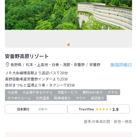
安曇野高原リゾート
施設詳細
長野県
松本・上高地・白骨・浅間・安曇野
安曇野
ＪＲ大糸線穂高駅より送迎バスで20分
長野自動車道安曇野インターより25分
信州まつもと空港より車・タクシーで85分
大浴場
大浴場があるホテル
宅配サービス
無料WiFiあり
ホテル
カラオケルーム
天然温泉
駐車場有り
サウナ
送迎有り
3.9
収集中
日本旅行
TrustYou
基準JR乗車区間：
新宿
～
穂高