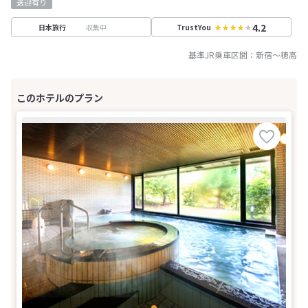
送迎有り
4.2
収集中
日本旅行
TrustYou
基準JR乗車区間：
新宿
～
穂高