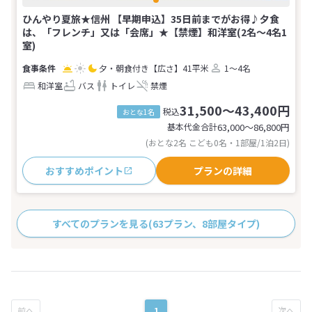
ひんやり夏旅★信州 【早期申込】35日前までがお得♪夕食
は、「フレンチ」又は「会席」★【禁煙】和洋室(2名～4名1
室)
夕・朝食付き
【広さ】41平米
1～4名
和洋室
バス
トイレ
禁煙
31,500～43,400円
税込
おとな1名
基本代金合計
63,000〜86,800
円
(おとな2名 こども0名・1部屋/1泊2日)
おすすめポイント
プランの詳細
すべてのプランを見る
(63プラン、8部屋タイプ)
1