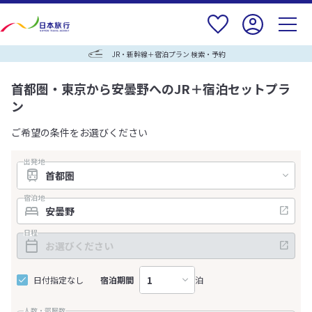
JR・新幹線＋宿泊プラン 検索・予約
首都圏・東京から安曇野へのJR＋宿泊セットプラ
ン
ご希望の条件をお選びください
出発地
宿泊地
日程
日付指定なし
宿泊期間
泊
人数・部屋数