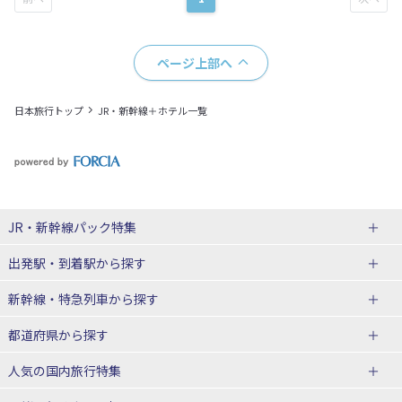
ページ上部へ
日本旅行トップ
JR・新幹線＋ホテル一覧
JR・新幹線パック
特集
出発駅・到着駅
から探す
JR・新幹線＋ホテルパック
日帰り JR・新幹線 パック
新幹線・特急列車
から探す
出張パック
秋田⇔東京 新幹線パック
山形⇔東京 新幹線パック
都道府県から探す
仙台→東京 新幹線パック
新潟→東京 新幹線パック
北海道新幹線 旅行
東北新幹線 旅行
人気の国内旅行特集
富山⇔東京 新幹線パック
東京→青森 新幹線パック
山形新幹線 旅行
秋田新幹線 旅行