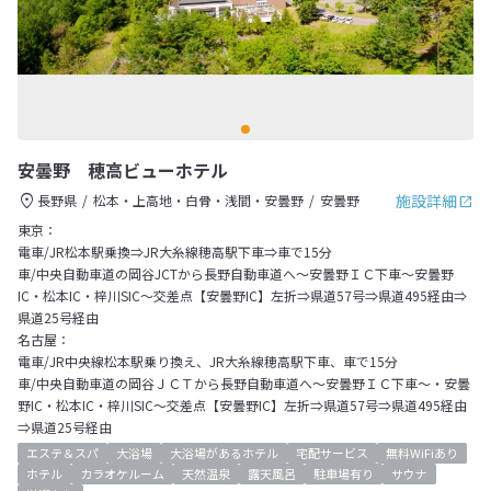
安曇野 穂高ビューホテル
施設詳細
長野県
松本・上高地・白骨・浅間・安曇野
安曇野
東京：
電車/JR松本駅乗換⇒JR大糸線穂高駅下車⇒車で15分
車/中央自動車道の岡谷JCTから長野自動車道へ～安曇野ＩＣ下車～安曇野
IC・松本IC・梓川SIC～交差点【安曇野IC】左折⇒県道57号⇒県道495経由⇒
県道25号経由
名古屋：
電車/JR中央線松本駅乗り換え、JR大糸線穂高駅下車、車で15分
車/中央自動車道の岡谷ＪＣＴから長野自動車道へ～安曇野ＩＣ下車～・安曇
野IC・松本IC・梓川SIC～交差点【安曇野IC】左折⇒県道57号⇒県道495経由
⇒県道25号経由
エステ＆スパ
大浴場
大浴場があるホテル
宅配サービス
無料WiFiあり
ホテル
カラオケルーム
天然温泉
露天風呂
駐車場有り
サウナ