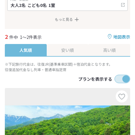
もっと見る
2
地図表示
件中
1～2件表示
人気順
安い順
高い順
※下記旅行代金は、往復JR(基準乗車区間)＋宿泊代金となります。
往復追加代金なし列車・普通車指定席
プランを表示する