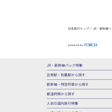
日本旅行トップ
JR・新幹線
JR・新幹線パック
特集
JR・新幹線＋ホテルパック
日帰り JR
出発駅・到着駅
から探す
秋田⇔東京 新幹線パック
山形⇔東京 
新幹線・特急列車
から探す
富山⇔東京 新幹線パック
東京→青森 
北海道新幹線 旅行
東北新幹線 旅行
都道府県から探す
東京→新潟 新幹線パック
東京⇔軽井沢
上越新幹線 旅行
山陽新幹線 旅行
九
北海道旅行・ツアー
東北
青
人気の国内旅行特集
東京→京都 新幹線パック
東京→大阪（
山形旅行・ツアー
福島旅行・ツアー
東京→広島 新幹線パック
東京⇔山口 
東京ディズニーリゾート®への旅
ユニ