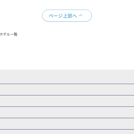
ページ上部へ
＋ホテル一覧
・新幹線 パック
出張パック
新幹線パック
仙台→東京 新幹線パック
新潟→東京 新幹線パック
新幹線パック
東京→仙台 新幹線パック
東京 新幹線パック
東京→
山形新幹線 旅行
秋田新幹線 旅行
東海道新幹線 旅行
北陸新幹線 
 新幹線パック
東京→長野 新幹線パック
東京→名古屋 新幹線パッ
州新幹線 旅行
西九州新幹線 旅行
特急サンダーバード 旅行
森旅行・ツアー
岩手旅行・ツアー
宮城旅行・ツアー
秋田旅行・
新大阪） 新幹線パック
東京→神戸（新神戸） 新幹線パック
東京→
関東
東京旅行・ツアー
神奈川旅行・ツアー
埼玉旅行・ツアー
新幹線パック
東京→福岡（博多） 新幹線パック
新横浜⇔名古屋 新
バーサル・スタジオ・ジャパンへの旅
温泉旅行
日帰り旅行