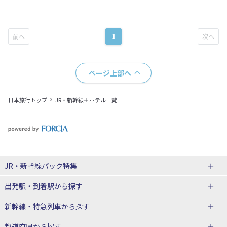
1
ページ上部へ
日本旅行トップ
JR・新幹線＋ホテル一覧
JR・新幹線パック
特集
出発駅・到着駅
から探す
JR・新幹線＋ホテルパック
日帰り JR・新幹線 パック
新幹線・特急列車
から探す
出張パック
秋田⇔東京 新幹線パック
山形⇔東京 新幹線パック
都道府県から探す
仙台→東京 新幹線パック
新潟→東京 新幹線パック
北海道新幹線 旅行
東北新幹線 旅行