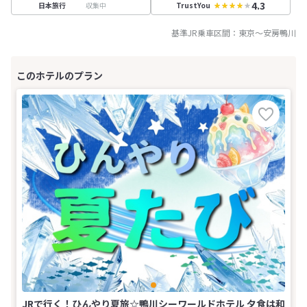
4.3
収集中
日本旅行
TrustYou
基準JR乗車区間：
東京
～
安房鴨川
JRで行く！ひんやり夏旅☆鴨川シーワールドホテル 夕食は和