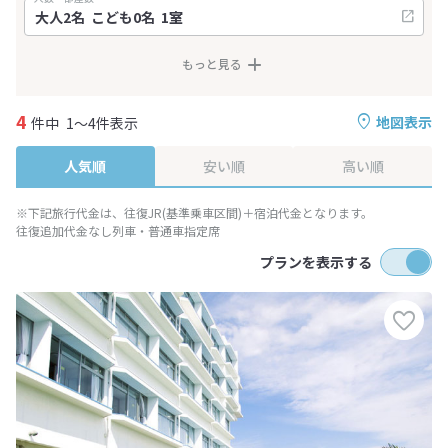
もっと見る
4
地図表示
件中
1～4件表示
人気順
安い順
高い順
※下記旅行代金は、往復JR(基準乗車区間)＋宿泊代金となります。
往復追加代金なし列車・普通車指定席
プランを表示する