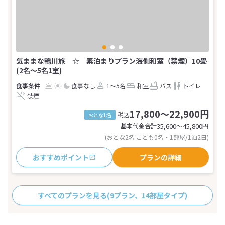
気ままな鴨川旅 ☆ 素泊まりプラン海側和室（禁煙）10畳
(2名～5名1室)
食事なし
1～5名
和室
バス
トイレ
禁煙
17,800～22,900円
税込
おとな1名
基本代金合計
35,600〜45,800
円
(おとな2名 こども0名・1部屋/1泊2日)
おすすめポイント
プランの詳細
すべてのプランを見る
(9プラン、14部屋タイプ)