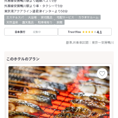
外房線安房鴨川駅より路線バスで5分
外房線安房鴨川駅より車・タクシーで5分
東京湾アクアライン道君津インターより50分
エステ＆スパ
大浴場
貸切風呂
宅配サービス
カラオケルーム
天然温泉
露天風呂
駐車場有り
旅館
4.1
収集中
日本旅行
TrustYou
基準JR乗車区間：
東京
～
安房鴨川