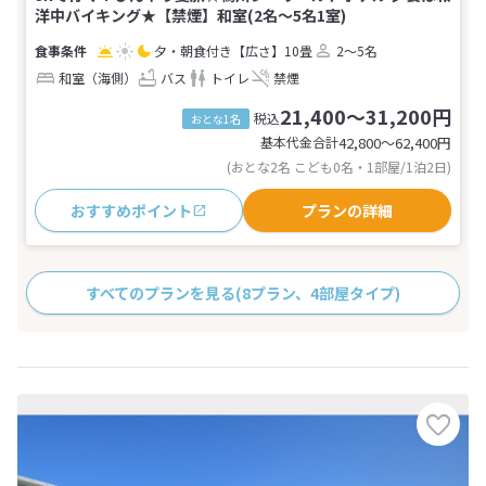
洋中バイキング★【禁煙】和室(2名～5名1室)
夕・朝食付き
【広さ】10畳
2～5名
和室（海側）
バス
トイレ
禁煙
21,400～31,200円
税込
おとな1名
基本代金合計
42,800〜62,400
円
(おとな2名 こども0名・1部屋/1泊2日)
おすすめポイント
プランの詳細
すべてのプランを見る
(8プラン、4部屋タイプ)