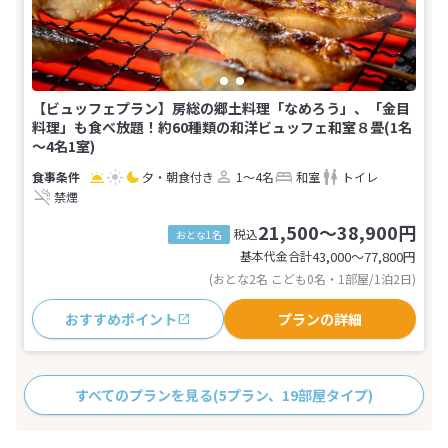
【ビュッフェプラン】房総の郷土料理「なめろう」、「金目
料理」も食べ放題！約60種類の和洋ビュッフェ和室８畳(1名
～4名1室)
夕・朝食付き
1～4名
和室
トイレ
禁煙
21,500～38,900円
税込
おとな1名
基本代金合計
43,000〜77,800
円
(おとな2名 こども0名・1部屋/1泊2日)
おすすめポイント
プランの詳細
すべてのプランを見る
(5プラン、19部屋タイプ)