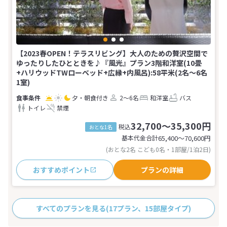
【2023春OPEN！テラスリビング】大人のための贅沢空間で
ゆったりしたひとときを♪『風光』プラン3階和洋室(10畳
+ハリウッドTWローベッド+広縁+内風呂):58平米(2名～6名
1室)
夕・朝食付き
2～6名
和洋室
バス
トイレ
禁煙
32,700～35,300円
税込
おとな1名
基本代金合計
65,400〜70,600
円
(おとな2名 こども0名・1部屋/1泊2日)
おすすめポイント
プランの詳細
すべてのプランを見る
(17プラン、15部屋タイプ)