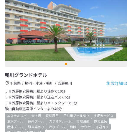
鴨川グランドホテル
施設詳細
千葉県
勝浦・小湊・鴨川
安房鴨川
ＪＲ外房線安房鴨川駅より徒歩で10分
ＪＲ外房線安房鴨川駅より送迎バスで5分
ＪＲ外房線安房鴨川駅より車・タクシーで3分
館山自動車道君津インターより40分
エステ＆スパ
大浴場
貸切風呂
子供用プール有り
宅配サービス
温水プール
屋内プール
カラオケルーム
天然温泉
露天風呂
屋外プール
駐車場有り
冷水プール
旅館
サウナ
送迎有り