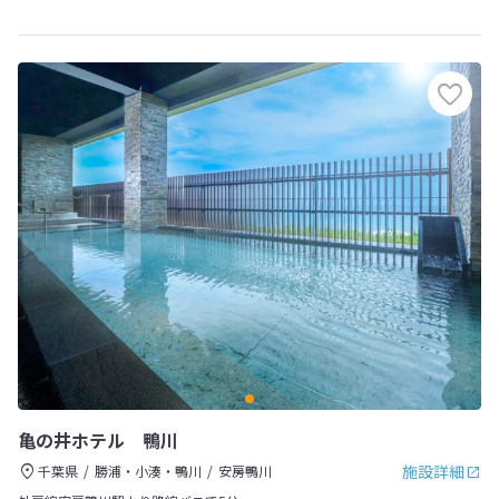
亀の井ホテル 鴨川
施設詳細
千葉県
勝浦・小湊・鴨川
安房鴨川