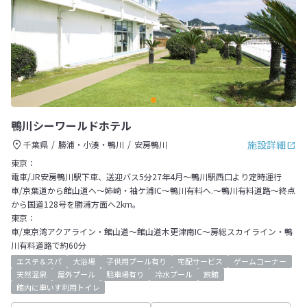
鴨川シーワールドホテル
施設詳細
千葉県
勝浦・小湊・鴨川
安房鴨川
東京：
電車/JR安房鴨川駅下車、送迎バス5分27年4月～鴨川駅西口より定時運行
車/京葉道から館山道へ～姉崎・袖ケ浦IC～鴨川有料へ.～鴨川有料道路～終点
から国道128号を勝浦方面へ2km。
東京：
車/東京湾アクアライン・館山道～館山道木更津南IC～房総スカイライン・鴨
川有料道路で約60分
エステ＆スパ
大浴場
子供用プール有り
宅配サービス
ゲームコーナー
天然温泉
屋外プール
駐車場有り
冷水プール
旅館
館内に車いす利用トイレ