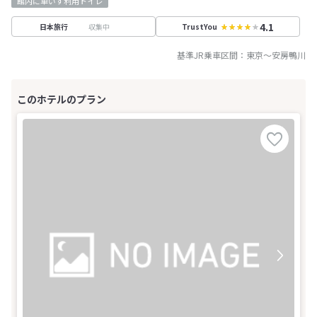
館内に車いす利用トイレ
4.1
収集中
日本旅行
TrustYou
基準JR乗車区間：
東京
～
安房鴨川