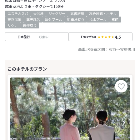
成田空港より車・タクシーで150分
エステ＆スパ
大浴場
ジャグジー
高級旅館
高級旅館・ホテル
天然温泉
露天風呂
屋外プール
駐車場有り
冷水プール
旅館
サウナ
送迎有り
4.5
収集中
日本旅行
TrustYou
基準JR乗車区間：
東京
～
安房鴨川