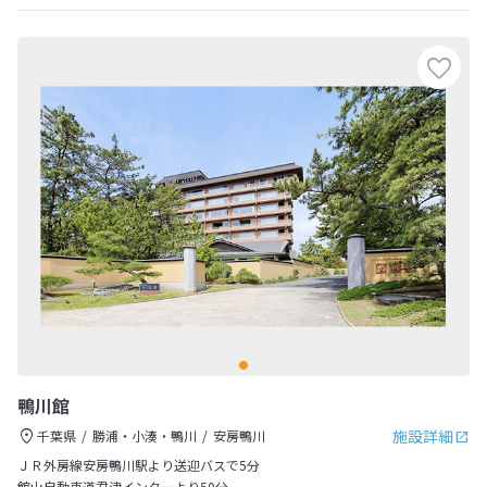
鴨川館
施設詳細
千葉県
勝浦・小湊・鴨川
安房鴨川
ＪＲ外房線安房鴨川駅より送迎バスで5分
館山自動車道君津インターより50分