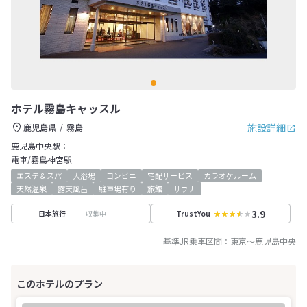
ホテル霧島キャッスル
施設詳細
鹿児島県
霧島
鹿児島中央駅：
電車/霧島神宮駅
エステ＆スパ
大浴場
コンビニ
宅配サービス
カラオケルーム
天然温泉
露天風呂
駐車場有り
旅館
サウナ
3.9
収集中
日本旅行
TrustYou
基準JR乗車区間：
東京
～
鹿児島中央