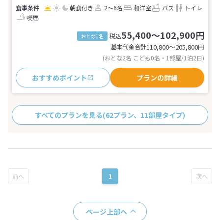
朝食付き
2～6名
和洋室
バス
トイレ
喫煙
55,400～102,900円
税込
おとな1名
基本代金合計
110,800〜205,800
円
(おとな2名 こども0名・1部屋/1泊2日)
おすすめポイント
プランの詳細
すべてのプランを見る
(62プラン、11部屋タイプ)
1
ページ上部へ