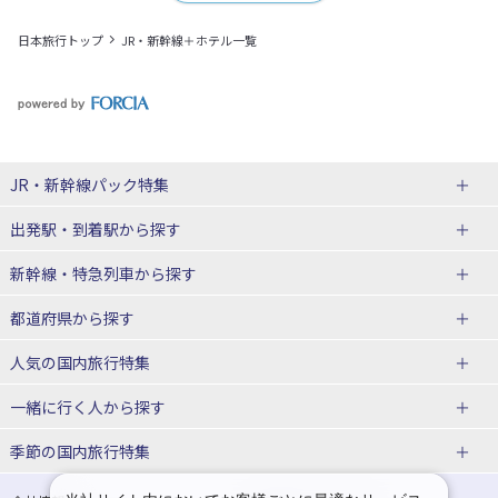
日本旅行トップ
JR・新幹線＋ホテル一覧
JR・新幹線パック
特集
出発駅・到着駅
から探す
JR・新幹線＋ホテルパック
日帰り JR・新幹線 パック
新幹線・特急列車
から探す
出張パック
秋田⇔東京 新幹線パック
山形⇔東京 新幹線パック
都道府県から探す
仙台→東京 新幹線パック
新潟→東京 新幹線パック
北海道新幹線 旅行
東北新幹線 旅行
人気の国内旅行特集
富山⇔東京 新幹線パック
東京→青森 新幹線パック
山形新幹線 旅行
秋田新幹線 旅行
一緒に行く人
から探す
東京→仙台 新幹線パック
東京 新幹線パック
東海道新幹線 旅行
北陸新幹線 旅行
北海道旅行・ツアー
東京ディズニーリゾート®への旅
ユニバーサル・スタジオ・ジャパ
ンへの旅
季節の国内旅行特集
東京→金沢 新幹線パック
東京→新潟 新幹線パック
上越新幹線 旅行
山陽新幹線 旅行
東北
一人旅 国内版
家族・子連れ旅行 国内版
温泉旅行
日帰り旅行
東京⇔軽井沢 新幹線パック
東京→長野 新幹線パック
九州新幹線 旅行
西九州新幹線 旅行
青森旅行・ツアー
岩手旅行・ツアー
カップル・夫婦旅行 国内版
女子旅 国内版
桜・お花見特集
ゴールデンウィーク（GW）の国内