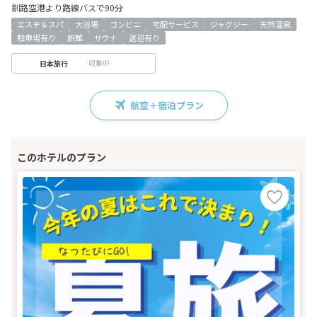
釧路空港より路線バスで90分
エステ＆スパ
大浴場
コンビニ
宅配サービス
ジャグジー
天然温泉
駐車場有り
旅館
サウナ
送迎有り
収集中
日本旅行
航空＋宿泊プラン