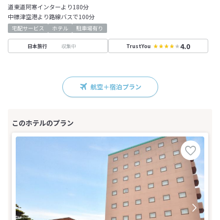
道東道阿寒インターより180分
中標津空港より路線バスで100分
宅配サービス
ホテル
駐車場有り
4.0
収集中
日本旅行
TrustYou
航空＋宿泊プラン