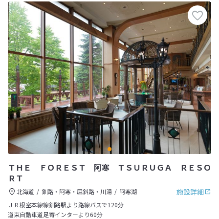
ＴＨＥ ＦＯＲＥＳＴ 阿寒 ＴＳＵＲＵＧＡ ＲＥＳＯ
ＲＴ
施設詳細
北海道
釧路・阿寒・屈斜路・川湯
阿寒湖
ＪＲ根室本線線釧路駅より路線バスで120分
道束自動車道足寄インターより60分