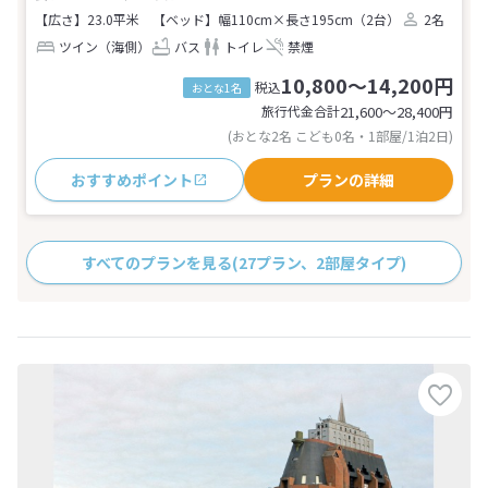
【広さ】23.0平米
【ベッド】幅110cm×長さ195cm（2台）
2名
ツイン（海側）
バス
トイレ
禁煙
10,800～14,200円
税込
おとな1名
旅行代金合計
21,600〜28,400
円
(おとな2名 こども0名・1部屋/1泊2日)
おすすめポイント
プランの詳細
すべてのプランを見る
(27プラン、2部屋タイプ)