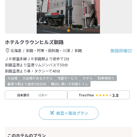
ホテルクラウンヒルズ釧路
施設詳細
北海道
釧路・阿寒・屈斜路・川湯
釧路
ＪＲ根室本線ＪＲ釧路駅より徒歩で2分
釧路空港より空港リムジンバスで50分
釧路空港より車・タクシーで40分
大浴場
大浴場があるホテル
宅配サービス
ホテル
駐車場有り
最寄り駅より徒歩5分以内
館内に車いす利用トイレ
3.8
収集中
日本旅行
TrustYou
航空＋宿泊プラン