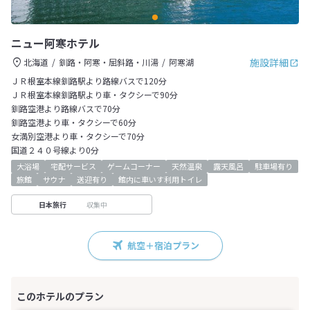
ニュー阿寒ホテル
施設詳細
北海道
釧路・阿寒・屈斜路・川湯
阿寒湖
ＪＲ根室本線釧路駅より路線バスで120分
ＪＲ根室本線釧路駅より車・タクシーで90分
釧路空港より路線バスで70分
釧路空港より車・タクシーで60分
女満別空港より車・タクシーで70分
国道２４０号線より0分
大浴場
宅配サービス
ゲームコーナー
天然温泉
露天風呂
駐車場有り
旅館
サウナ
送迎有り
館内に車いす利用トイレ
収集中
日本旅行
航空＋宿泊プラン