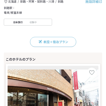
施設詳細
北海道
釧路・阿寒・屈斜路・川湯
釧路
釧路駅：
電車/根室本線
収集中
日本旅行
航空＋宿泊プラン