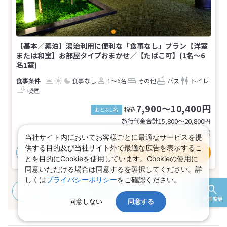
【基本／素泊】湯治利用に便利な「食事なし」プラン【洋室
または和室】お部屋タイプおまかせ／【たばこ可】(1名～6
名1室)
食事なし
1～6名
その他
バス
トイレ
喫煙
7,900～10,400円
税込
おとな1名
旅行代金合計
15,800〜20,800
円
(おとな2名 こども0名・1部屋/1泊2日)
当社サイト内においてお客様ごとに最適なサービスを提
供する目的及び当社サイト外で最適な広告を表示するこ
おすすめポイント
プランの詳細
とを目的にCookieを使用しています。Cookieの使用に
同意いただける場合は同意するを選択してください。詳
しくは
プライバシーポリシー
をご確認ください。
すべてのプランを見る
(3プラン、9部屋タイプ)
条件変更
同意しない
同意する