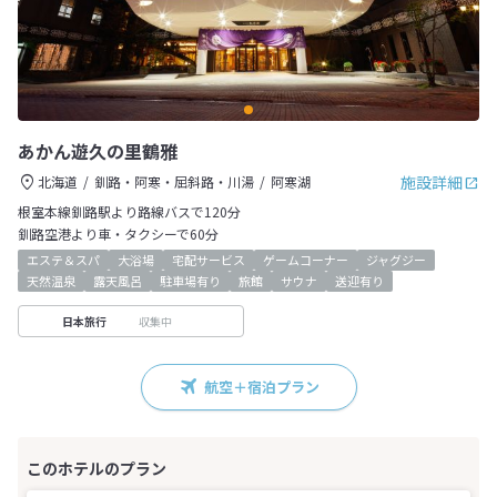
あかん遊久の里鶴雅
施設詳細
北海道
釧路・阿寒・屈斜路・川湯
阿寒湖
根室本線釧路駅より路線バスで120分
釧路空港より車・タクシーで60分
エステ＆スパ
大浴場
宅配サービス
ゲームコーナー
ジャグジー
天然温泉
露天風呂
駐車場有り
旅館
サウナ
送迎有り
収集中
日本旅行
航空＋宿泊プラン