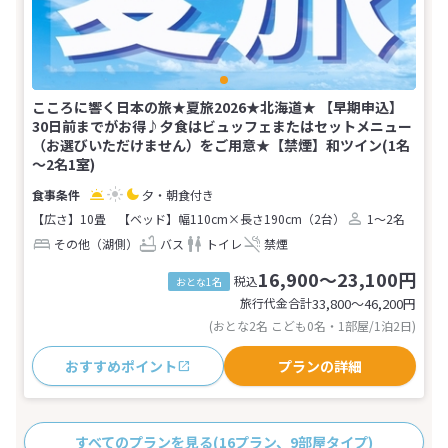
こころに響く日本の旅★夏旅2026★北海道★ 【早期申込】
30日前までがお得♪夕食はビュッフェまたはセットメニュー
（お選びいただけません）をご用意★【禁煙】和ツイン(1名
～2名1室)
夕・朝食付き
【広さ】10畳
【ベッド】幅110cm×長さ190cm（2台）
1～2名
その他（湖側）
バス
トイレ
禁煙
16,900～23,100円
税込
おとな1名
旅行代金合計
33,800〜46,200
円
(おとな2名 こども0名・1部屋/1泊2日)
おすすめポイント
プランの詳細
すべてのプランを見る
(16プラン、9部屋タイプ)