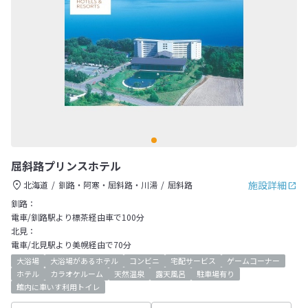
屈斜路プリンスホテル
施設詳細
北海道
釧路・阿寒・屈斜路・川湯
屈斜路
釧路：
電車/釧路駅より標茶経由車で100分
北見：
電車/北見駅より美幌経由で70分
大浴場
大浴場があるホテル
コンビニ
宅配サービス
ゲームコーナー
ホテル
カラオケルーム
天然温泉
露天風呂
駐車場有り
館内に車いす利用トイレ