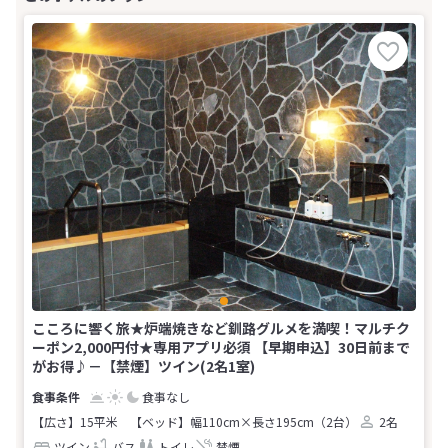
こころに響く旅★炉端焼きなど釧路グルメを満喫！マルチク
ーポン2,000円付★専用アプリ必須 【早期申込】30日前まで
がお得♪－【禁煙】ツイン(2名1室)
食事なし
【広さ】15平米
【ベッド】幅110cm×長さ195cm（2台）
2名
ツイン
バス
トイレ
禁煙