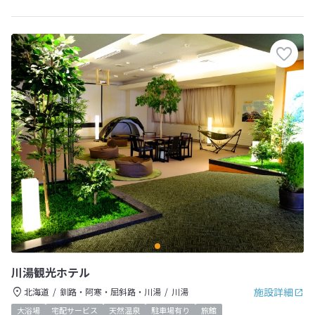
川湯観光ホテル
施設詳細
北海道
釧路・阿寒・屈斜路・川湯
川湯
大浴場
宅配サービス
天然温泉
駐車場有り
旅館