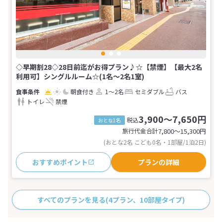
◇早期割28◇28日前迄がお得プラン♪☆【禁煙】【最大2名
利用可】シングルルーム☆(1名～2名1室)
朝食付き
1～2名
セミダブル
バス
トイレ
禁煙
3,900～7,650円
税込
おとな1名
旅行代金合計
7,800〜15,300
円
(おとな2名 こども0名・1部屋/1泊2日)
おすすめポイント
プランの詳細
すべてのプランを見る
(4プラン、10部屋タイプ)