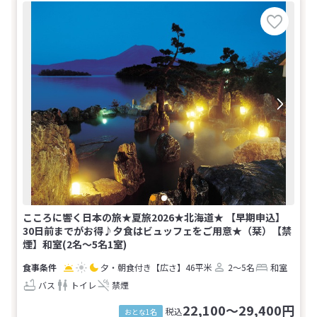
こころに響く日本の旅★夏旅2026★北海道★ 【早期申込】
30日前までがお得♪夕食はビュッフェをご用意★（栞）【禁
煙】和室(2名～5名1室)
夕・朝食付き
【広さ】46平米
2～5名
和室
バス
トイレ
禁煙
22,100～29,400円
税込
おとな1名