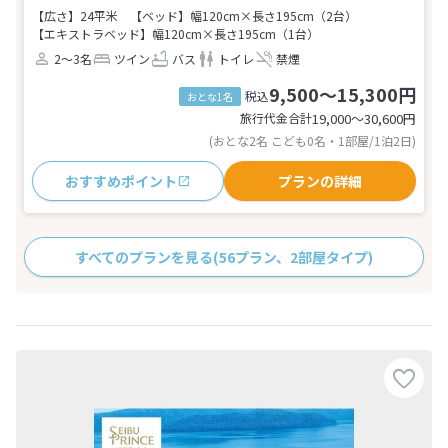
【広さ】24平米
【ベッド】幅120cm×長さ195cm（2台）
【エキストラベッド】幅120cm×長さ195cm（1台）
2～3名
ツイン
バス
トイレ
禁煙
9,500～15,300円
税込
おとな1名
旅行代金合計
19,000〜30,600
円
(おとな2名 こども0名・1部屋/1泊2日)
おすすめポイント
プランの詳細
すべてのプランを見る
(56プラン、2部屋タイプ)