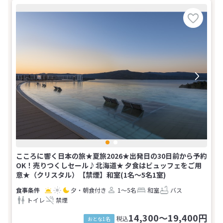
こころに響く日本の旅★夏旅2026★出発日の30日前から予約
OK！売りつくしセール♪北海道★ 夕食はビュッフェをご用
意★（クリスタル）【禁煙】和室(1名～5名1室)
夕・朝食付き
1～5名
和室
バス
トイレ
禁煙
14,300～19,400円
税込
おとな1名