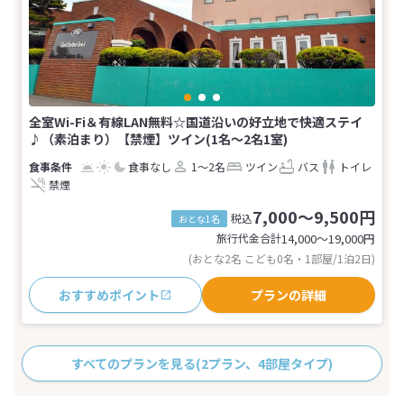
全室Wi-Fi＆有線LAN無料☆国道沿いの好立地で快適ステイ
♪（素泊まり）【禁煙】ツイン(1名～2名1室)
食事なし
1～2名
ツイン
バス
トイレ
禁煙
7,000～9,500円
税込
おとな1名
旅行代金合計
14,000〜19,000
円
(おとな2名 こども0名・1部屋/1泊2日)
おすすめポイント
プランの詳細
すべてのプランを見る
(2プラン、4部屋タイプ)