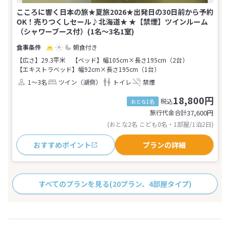
こころに響く日本の旅★夏旅2026★出発日の30日前から予約
OK！売りつくしセール♪北海道★ ★【禁煙】ツインルーム
（シャワーブース付）(1名～3名1室)
朝食付き
【広さ】29.3平米
【ベッド】幅105cm×長さ195cm（2台）
【エキストラベッド】幅92cm×長さ195cm（1台）
1～3名
ツイン（湖側）
トイレ
禁煙
18,800円
税込
おとな1名
旅行代金合計
37,600
円
(おとな2名 こども0名・1部屋/1泊2日)
おすすめポイント
プランの詳細
すべてのプランを見る
(20プラン、4部屋タイプ)