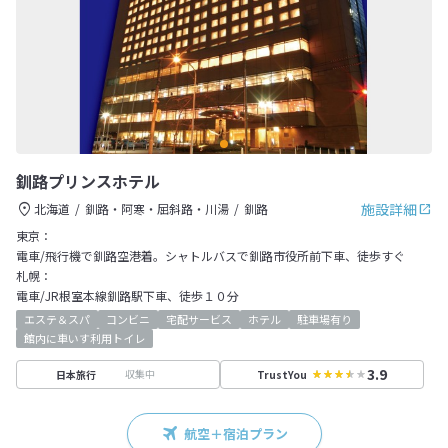
釧路プリンスホテル
施設詳細
北海道
釧路・阿寒・屈斜路・川湯
釧路
東京：
電車/飛行機で釧路空港着。シャトルバスで釧路市役所前下車、徒歩すぐ
札幌：
電車/JR根室本線釧路駅下車、徒歩１０分
エステ＆スパ
コンビニ
宅配サービス
ホテル
駐車場有り
館内に車いす利用トイレ
3.9
収集中
日本旅行
TrustYou
航空＋宿泊プラン