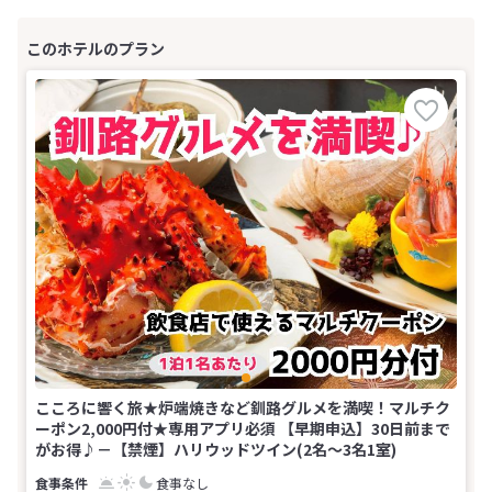
こころに響く旅★炉端焼きなど釧路グルメを満喫！マルチク
ーポン2,000円付★専用アプリ必須 【早期申込】30日前まで
がお得♪－【禁煙】ハリウッドツイン(2名～3名1室)
食事なし