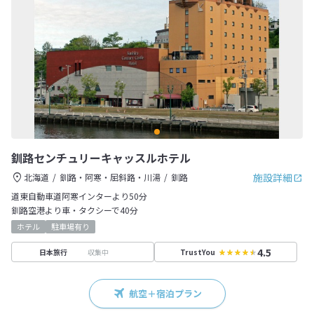
釧路センチュリーキャッスルホテル
施設詳細
北海道
釧路・阿寒・屈斜路・川湯
釧路
道東自動車道阿寒インターより50分
釧路空港より車・タクシーで40分
ホテル
駐車場有り
4.5
収集中
日本旅行
TrustYou
航空＋宿泊プラン