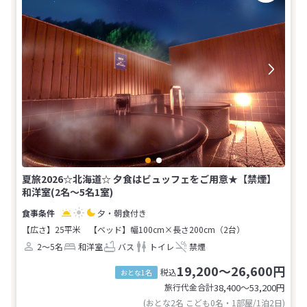
夏旅2026☆北海道☆ 夕食はビュッフェをご用意★【禁煙】
和洋室(2名～5名1室)
夕・朝食付き
【広さ】25平米
【ベッド】幅100cm×長さ200cm（2台）
2～5名
和洋室
バス
トイレ
禁煙
19,200～26,600円
税込
おとな1名
旅行代金合計
38,400〜53,200
円
(おとな2名 こども0名・1部屋/1泊2日)