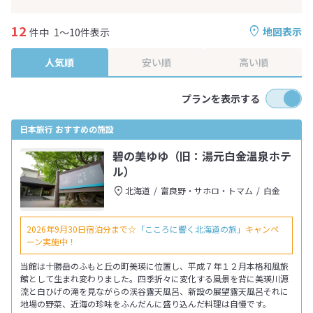
12
地図表示
件中
1～10件表示
人気順
安い順
高い順
プランを表示する
日本旅行 おすすめの施設
碧の美ゆゆ（旧：湯元白金温泉ホテ
ル）
北海道
富良野・サホロ・トマム
白金
2026年9月30日宿泊分まで☆
「こころに響く北海道の旅」
キャンペ
ーン実施中！
当館は十勝岳のふもと丘の町美瑛に位置し、平成７年１２月本格和風旅
館として生まれ変わりました。四季折々に変化する風景を背に美瑛川源
流と白ひげの滝を見ながらの渓谷露天風呂、新設の展望露天風呂それに
地場の野菜、近海の珍味をふんだんに盛り込んだ料理は自慢です。