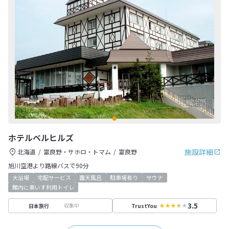
ホテルベルヒルズ
施設詳細
北海道
富良野・サホロ・トマム
富良野
旭川空港より路線バスで90分
大浴場
宅配サービス
露天風呂
駐車場有り
サウナ
館内に車いす利用トイレ
3.5
収集中
日本旅行
TrustYou