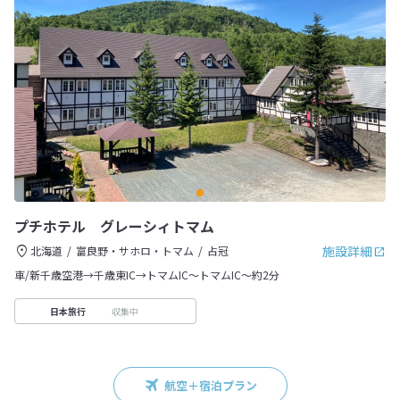
プチホテル グレーシィトマム
施設詳細
北海道
富良野・サホロ・トマム
占冠
車/新千歳空港→千歳東IC→トマムIC～トマムIC～約2分
収集中
日本旅行
航空＋宿泊プラン