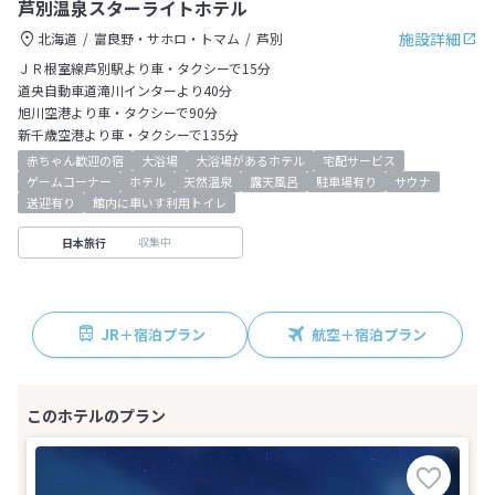
芦別温泉スターライトホテル
施設詳細
北海道
富良野・サホロ・トマム
芦別
ＪＲ根室線芦別駅より車・タクシーで15分
道央自動車道滝川インターより40分
旭川空港より車・タクシーで90分
新千歳空港より車・タクシーで135分
赤ちゃん歓迎の宿
大浴場
大浴場があるホテル
宅配サービス
ゲームコーナー
ホテル
天然温泉
露天風呂
駐車場有り
サウナ
送迎有り
館内に車いす利用トイレ
収集中
日本旅行
JR＋宿泊プラン
航空＋宿泊プラン