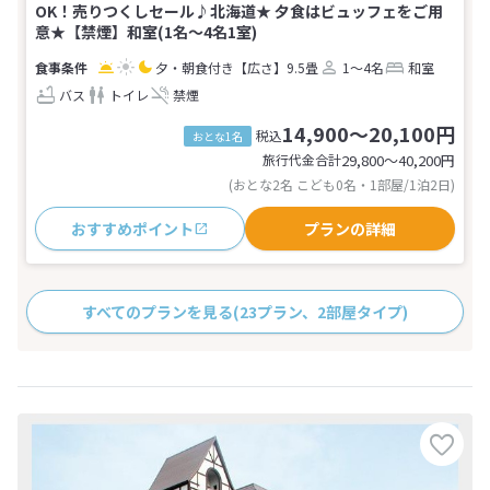
OK！売りつくしセール♪北海道★ 夕食はビュッフェをご用
意★【禁煙】和室(1名～4名1室)
夕・朝食付き
【広さ】9.5畳
1～4名
和室
バス
トイレ
禁煙
14,900～20,100円
税込
おとな1名
旅行代金合計
29,800〜40,200
円
(おとな2名 こども0名・1部屋/1泊2日)
おすすめポイント
プランの詳細
すべてのプランを見る
(23プラン、2部屋タイプ)