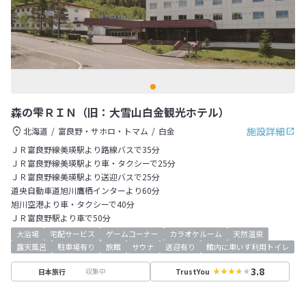
森の雫ＲＩＮ（旧：大雪山白金観光ホテル）
施設詳細
北海道
富良野・サホロ・トマム
白金
ＪＲ富良野線美瑛駅より路線バスで35分
ＪＲ富良野線美瑛駅より車・タクシーで25分
ＪＲ富良野線美瑛駅より送迎バスで25分
道央自動車道旭川鷹栖インターより60分
旭川空港より車・タクシーで40分
ＪＲ富良野駅より車で50分
大浴場
宅配サービス
ゲームコーナー
カラオケルーム
天然温泉
露天風呂
駐車場有り
旅館
サウナ
送迎有り
館内に車いす利用トイレ
3.8
収集中
日本旅行
TrustYou