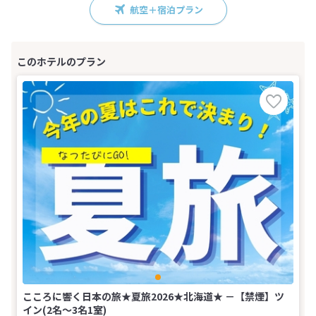
航空＋宿泊プラン
こころに響く日本の旅★夏旅2026★北海道★ －【禁煙】ツ
イン(2名～3名1室)