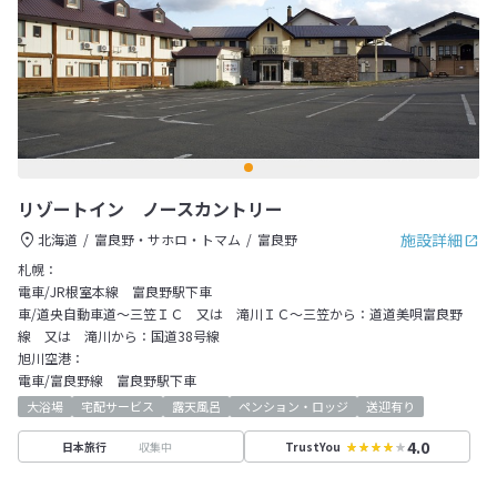
リゾートイン ノースカントリー
施設詳細
北海道
富良野・サホロ・トマム
富良野
札幌：
電車/JR根室本線 富良野駅下車
車/道央自動車道～三笠ＩＣ 又は 滝川ＩＣ～三笠から：道道美唄富良野
線 又は 滝川から：国道38号線
旭川空港：
電車/富良野線 富良野駅下車
大浴場
宅配サービス
露天風呂
ペンション・ロッジ
送迎有り
4.0
収集中
日本旅行
TrustYou