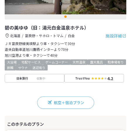
碧の美ゆゆ（旧：湯元白金温泉ホテル）
施設詳細
北海道
富良野・サホロ・トマム
白金
ＪＲ富良野線美瑛駅より車・タクシーで30分
道央自動車道旭川鷹栖インターより70分
旭川空港より車・タクシーで40分
大浴場
宅配サービス
ゲームコーナー
天然温泉
露天風呂
駐車場有り
旅館
サウナ
送迎有り
4.2
収集中
日本旅行
TrustYou
航空＋宿泊プラン