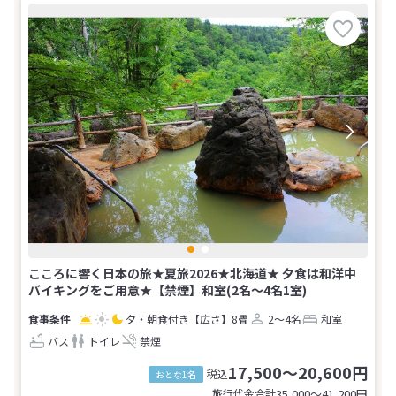
こころに響く日本の旅★夏旅2026★北海道★ 夕食は和洋中
バイキングをご用意★【禁煙】和室(2名～4名1室)
夕・朝食付き
【広さ】8畳
2～4名
和室
バス
トイレ
禁煙
17,500～20,600円
税込
おとな1名
旅行代金合計
35,000〜41,200
円