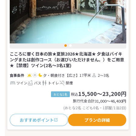
こころに響く日本の旅★夏旅2026★北海道★ 夕食はバイキ
ングまたは創作コース（お選びいただけません。）をご用意
★【禁煙】ツイン(2名～3名1室)
夕・朝食付き
【広さ】17平米
2～3名
ツイン
バス
トイレ
禁煙
15,500～23,200円
税込
おとな1名
旅行代金合計
31,000〜46,400
円
(おとな2名 こども0名・1部屋/1泊2日)
おすすめポイント
プランの詳細