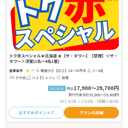
トク赤スペシャル★北海道 ★【ザ・タワー】【禁煙】＜ザ・
タワー＞洋室(1名～4名1室)
朝食付き
【広さ】24～50平米
1～4名
その他
バス
トイレ
禁煙
17,900～29,700円
税込
おとな1名
旅行代金合計
35,800〜59,400
円
(おとな2名 こども0名・1部屋/1泊2日)
おすすめポイント
プランの詳細