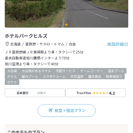
ホテルパークヒルズ
施設詳細
北海道
富良野・サホロ・トマム
白金
ＪＲ富良野線ＪＲ美瑛駅より車・タクシーで25分
道央自動車道旭川鷹栖インターより70分
旭川空港より車・タクシーで40分
大浴場
大浴場があるホテル
宅配サービス
ゲームコーナー
温水プール
ホテル
屋内プール
カラオケルーム
天然温泉
露天風呂
駐車場有り
サウナ
4.2
収集中
日本旅行
TrustYou
航空＋宿泊プラン