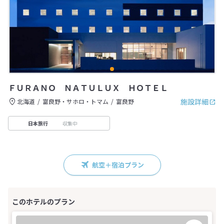
ＦＵＲＡＮＯ ＮＡＴＵＬＵＸ ＨＯＴＥＬ
施設詳細
北海道
富良野・サホロ・トマム
富良野
収集中
日本旅行
航空＋宿泊プラン