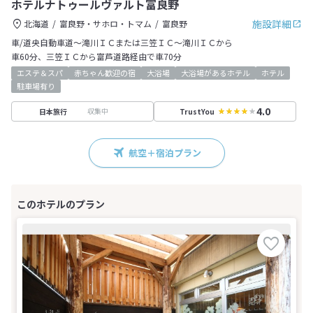
ホテルナトゥールヴァルト富良野
施設詳細
北海道
富良野・サホロ・トマム
富良野
車/道央自動車道～滝川ＩＣまたは三笠ＩＣ～滝川ＩＣから
車60分、三笠ＩＣから富芦道路経由で車70分
エステ＆スパ
赤ちゃん歓迎の宿
大浴場
大浴場があるホテル
ホテル
駐車場有り
4.0
収集中
日本旅行
TrustYou
航空＋宿泊プラン