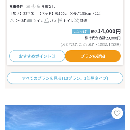
食事なし
【広さ】22平米
【ベッド】幅100cm×長さ195cm（2台）
2～3名
ツイン
バス
トイレ
禁煙
14,000円
税込
おとな1名
旅行代金合計
28,000
円
(おとな2名 こども0名・1部屋/1泊2日)
おすすめポイント
プランの詳細
すべてのプランを見る
(13プラン、1部屋タイプ)