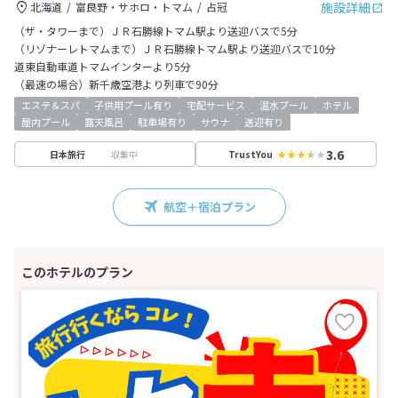
施設詳細
北海道
富良野・サホロ・トマム
占冠
（ザ・タワーまで）ＪＲ石勝線トマム駅より送迎バスで5分
（リゾナーレトマムまで）ＪＲ石勝線トマム駅より送迎バスで10分
道東自動車道トマムインターより5分
（最速の場合）新千歳空港より列車で90分
エステ＆スパ
子供用プール有り
宅配サービス
温水プール
ホテル
屋内プール
露天風呂
駐車場有り
サウナ
送迎有り
3.6
収集中
日本旅行
TrustYou
航空＋宿泊プラン