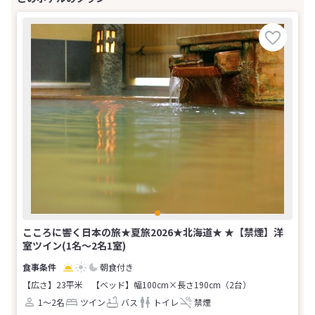
こころに響く日本の旅★夏旅2026★北海道★ ★【禁煙】洋
室ツイン(1名～2名1室)
朝食付き
【広さ】23平米
【ベッド】幅100cm×長さ190cm（2台）
1～2名
ツイン
バス
トイレ
禁煙