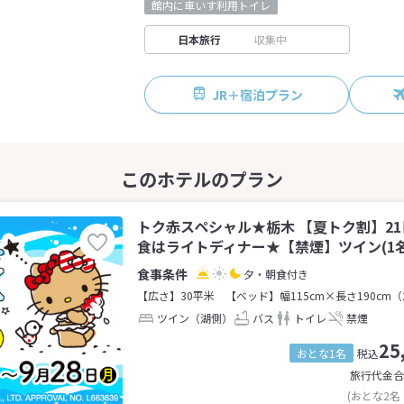
館内に車いす利用トイレ
日本旅行
収集中
JR＋宿泊プラン
トク赤スペシャル★栃木 【夏トク割】2
食はライトディナー★【禁煙】ツイン(1名
夕・朝食付き
【広さ】30平米
【ベッド】幅115cm×長さ190cm（
ツイン（湖側）
バス
トイレ
禁煙
25
おとな1名
税込
旅行代金合
(おとな2名