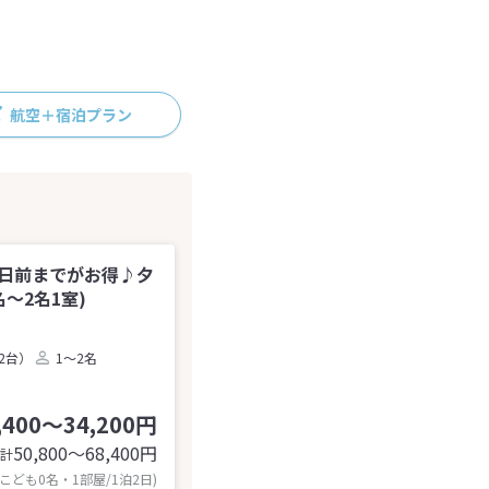
航空＋宿泊プラン
1日前までがお得♪夕
～2名1室)
2台）
1～2名
,400～34,200円
50,800〜68,400
円
計
 こども0名・1部屋/1泊2日)