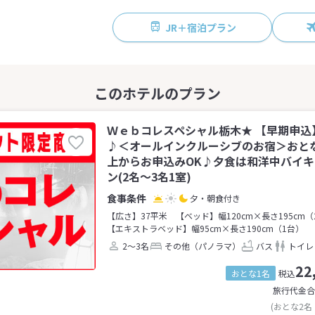
JR＋宿泊プラン
Ｗｅｂコレスペシャル栃木★ 【早期申込
♪＜オールインクルーシブのお宿＞おとな
上からお申込みOK♪夕食は和洋中バイ
ン(2名～3名1室)
夕・朝食付き
【広さ】37平米
【ベッド】幅120cm×長さ195cm（
【エキストラベッド】幅95cm×長さ190cm（1台）
2～3名
その他（パノラマ）
バス
トイレ
22
おとな1名
税込
旅行代金合
(おとな2名