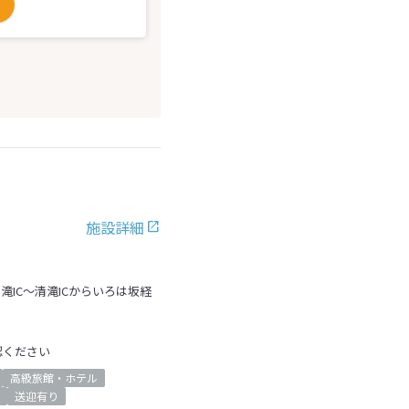
施設詳細
滝IC～清滝ICからいろは坂経
認ください
高級旅館・ホテル
送迎有り