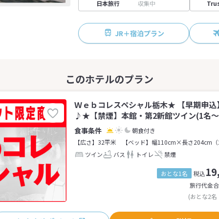
日本旅行
収集中
Tru
JR＋宿泊プラン
Ｗｅｂコレスペシャル栃木★ 【早期申込
♪★【禁煙】本館・第2新館ツイン(1名～
朝食付き
【広さ】32平米
【ベッド】幅110cm×長さ204cm（
ツイン
バス
トイレ
禁煙
19
おとな1名
税込
旅行代金合
(おとな2名