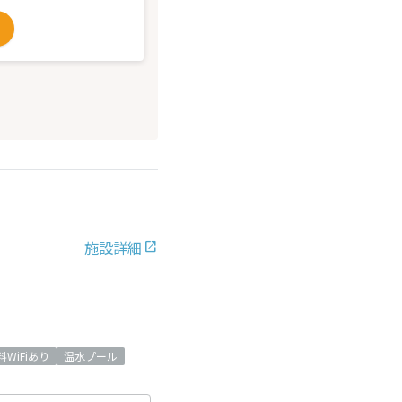
施設詳細
料WiFiあり
温水プール