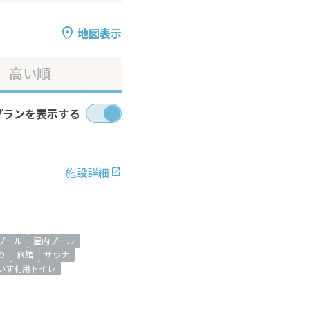
地図表示
高い順
プランを表示する
施設詳細
プール
屋内プール
り
旅館
サウナ
いす利用トイレ