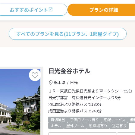
おすすめポイント
プランの詳細
すべてのプランを見る
(11プラン、1部屋タイプ)
日光金谷ホテル
栃木県
日光
ＪＲ・東武日光線日光駅より車・タクシーで5分
日光宇都宮 有料道日光インターより5分
羽田空港より路線バスで180分
成田空港より路線バスで240分
貸切風呂
子供用プール有り
宅配サービス
無
ホテル
屋外プール
駐車場有り
送迎有り