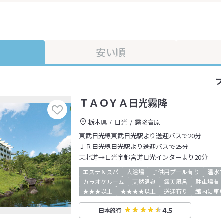
安い順
ＴＡＯＹＡ日光霧降
栃木県
日光
霧降高原
東武日光線東武日光駅より送迎バスで20分
ＪＲ日光線日光駅より送迎バスで25分
東北道→日光宇都宮道日光インターより20分
エステ＆スパ
大浴場
子供用プール有り
温水
カラオケルーム
天然温泉
露天風呂
駐車場有
★★★以上
★★★★以上
送迎有り
館内に車
4.5
日本旅行