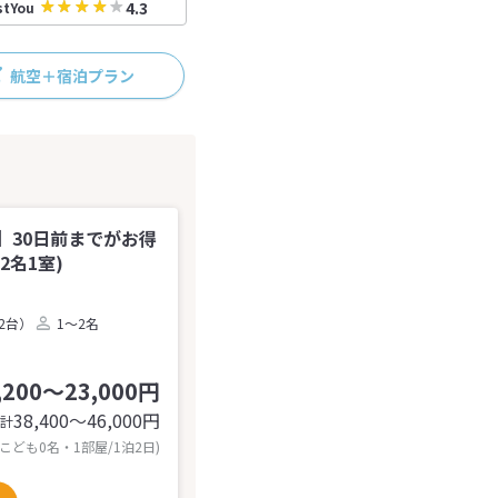
4.3
stYou
航空＋宿泊プラン
】30日前までがお得
2名1室)
2台）
1～2名
,200～23,000円
38,400〜46,000
円
計
 こども0名・1部屋/1泊2日)