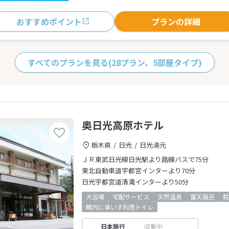
おすすめポイント
プランの詳細
すべてのプランを見る
(28プラン、5部屋タイプ)
奥日光高原ホテル
栃木県
日光
日光湯元
ＪＲ東武日光線日光駅より路線バスで75分
東北自動車道宇都宮インターより70分
日光宇都宮道清滝インターより50分
大浴場
宅配サービス
天然温泉
露天風呂
駐
館内に車いす利用トイレ
日本旅行
収集中