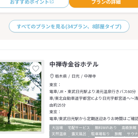
おすすめポイント
プランの詳細
すべてのプランを見る
(34プラン、8部屋タイプ)
中禅寺金谷ホテル
栃木県
日光
中禅寺
東京：
電車/JR・東武日光駅より湯元温泉行きバス60分
車/東北自動車道宇都宮ICより日光宇都宮道へ～清
由約25分
東京：
電車/東武日光駅から定期送迎ありお時間はご確
大浴場
宅配サービス
無料WiFiあり
高級旅館
天然温泉
露天風呂
駐車場有り
旅館
サウナ