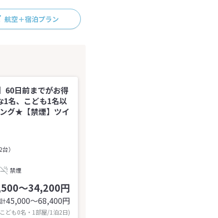
航空＋宿泊プラン
】60日前までがお得
1名、こども1名以
キング★【禁煙】ツイ
2台）
禁煙
,500～34,200円
45,000〜68,400
円
計
 こども0名・1部屋/1泊2日)