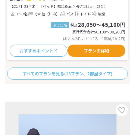
【広さ】23平米
【ベッド】幅110cm×長さ195cm（2台）
1～2名
その他（川沿）
バス
トイレ
禁煙
28,050～45,100円
税込
おとな1名
旅行代金合計
56,100〜90,200
円
(おとな2名 こども0名・1部屋/1泊2日)
おすすめポイント
プランの詳細
すべてのプランを見る
(13プラン、2部屋タイプ)