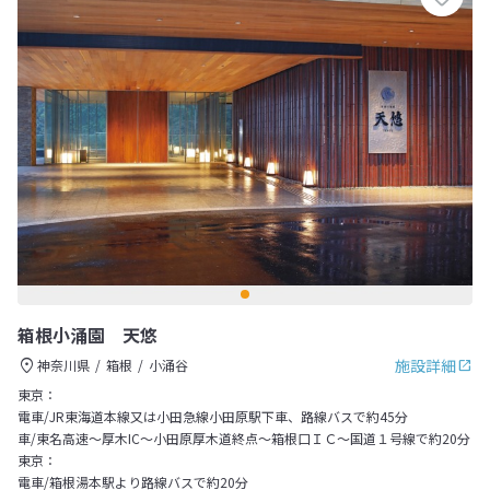
箱根小涌園 天悠
施設詳細
神奈川県
箱根
小涌谷
東京：
電車/JR東海道本線又は小田急線小田原駅下車、路線バスで約45分
車/東名高速～厚木IC～小田原厚木道終点～箱根口ＩＣ～国道１号線で約20分
東京：
電車/箱根湯本駅より路線バスで約20分