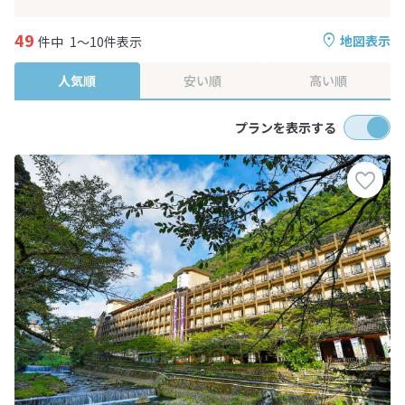
49
地図表示
件中
1～10件表示
人気順
安い順
高い順
プランを表示する