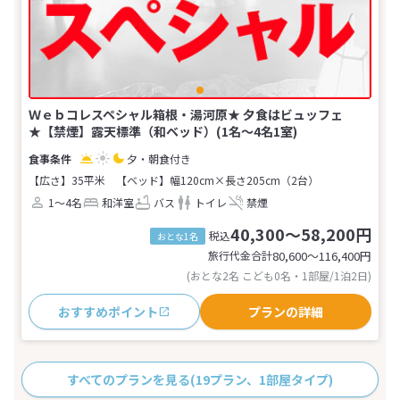
Ｗｅｂコレスペシャル箱根・湯河原★ 夕食はビュッフェ
★【禁煙】露天標準（和ベッド）(1名～4名1室)
夕・朝食付き
【広さ】35平米
【ベッド】幅120cm×長さ205cm（2台）
1～4名
和洋室
バス
トイレ
禁煙
40,300～58,200円
税込
おとな1名
旅行代金合計
80,600〜116,400
円
(おとな2名 こども0名・1部屋/1泊2日)
おすすめポイント
プランの詳細
すべてのプランを見る
(19プラン、1部屋タイプ)