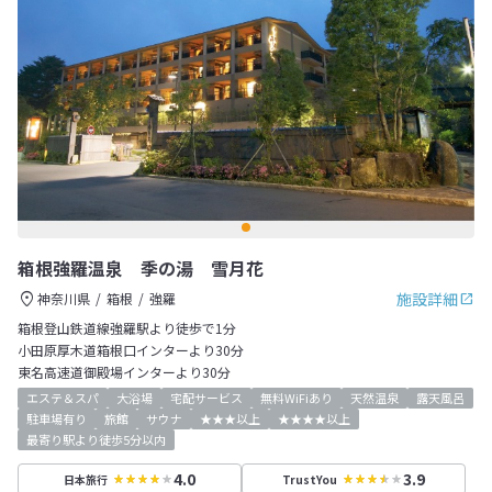
箱根強羅温泉 季の湯 雪月花
施設詳細
神奈川県
箱根
強羅
箱根登山鉄道線強羅駅より徒歩で1分
小田原厚木道箱根口インターより30分
東名高速道御殿場インターより30分
エステ＆スパ
大浴場
宅配サービス
無料WiFiあり
天然温泉
露天風呂
駐車場有り
旅館
サウナ
★★★以上
★★★★以上
最寄り駅より徒歩5分以内
4.0
3.9
日本旅行
TrustYou