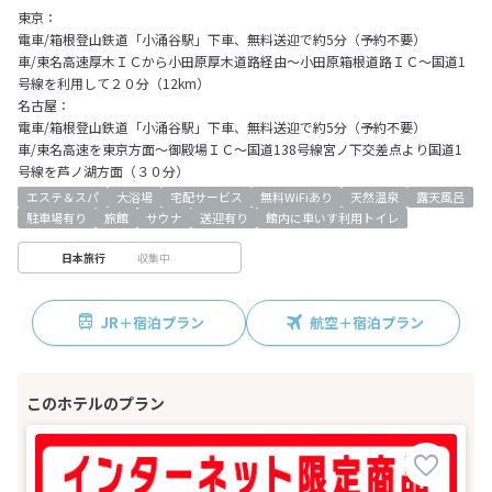
東京：
電車/箱根登山鉄道「小涌谷駅」下車、無料送迎で約5分（予約不要）
車/東名高速厚木ＩＣから小田原厚木道路経由～小田原箱根道路ＩＣ～国道1
号線を利用して２０分（12km）
名古屋：
電車/箱根登山鉄道「小涌谷駅」下車、無料送迎で約5分（予約不要）
車/東名高速を東京方面～御殿場ＩＣ～国道138号線宮ノ下交差点より国道1
号線を芦ノ湖方面（３０分）
エステ＆スパ
大浴場
宅配サービス
無料WiFiあり
天然温泉
露天風呂
駐車場有り
旅館
サウナ
送迎有り
館内に車いす利用トイレ
収集中
日本旅行
JR＋宿泊プラン
航空＋宿泊プラン