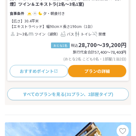
煙】ツイン＆エキストラ(2名～3名1室)
夕・朝食付き
【広さ】30.4平米
【エキストラベッド】幅90cm×長さ190cm（1台）
2～3名
ツイン（湖側）
バス
トイレ
禁煙
28,700～39,200円
税込
おとな1名
旅行代金合計
57,400〜78,400
円
(おとな2名 こども0名・1部屋/1泊2日)
おすすめポイント
プランの詳細
すべてのプランを見る
(31プラン、2部屋タイプ)