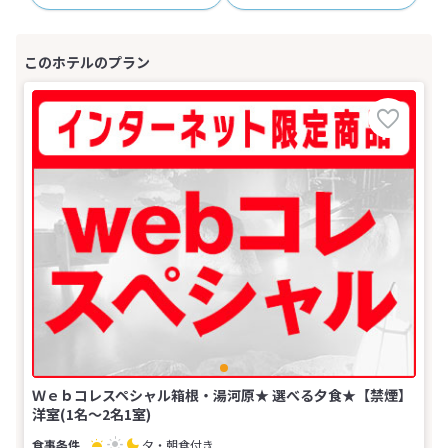
Ｗｅｂコレスペシャル箱根・湯河原★ 選べる夕食★【禁煙】
洋室(1名～2名1室)
夕・朝食付き