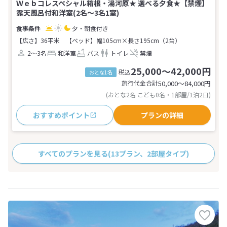
Ｗｅｂコレスペシャル箱根・湯河原★ 選べる夕食★【禁煙】
露天風呂付和洋室(2名～3名1室)
夕・朝食付き
【広さ】36平米
【ベッド】幅105cm×長さ195cm（2台）
2～3名
和洋室
バス
トイレ
禁煙
25,000～42,000円
税込
おとな1名
旅行代金合計
50,000〜84,000
円
(おとな2名 こども0名・1部屋/1泊2日)
おすすめポイント
プランの詳細
すべてのプランを見る
(13プラン、2部屋タイプ)