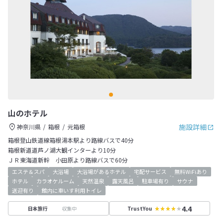
山のホテル
施設詳細
神奈川県
箱根
元箱根
箱根登山鉄道線箱根湯本駅より路線バスで40分
箱根新道道芦ノ湖大観インターより10分
ＪＲ東海道新幹 小田原より路線バスで60分
エステ＆スパ
大浴場
大浴場があるホテル
宅配サービス
無料WiFiあり
ホテル
カラオケルーム
天然温泉
露天風呂
駐車場有り
サウナ
送迎有り
館内に車いす利用トイレ
4.4
収集中
日本旅行
TrustYou