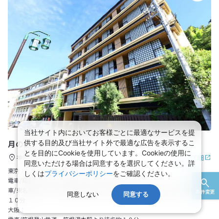
当社サイト内においてお客様ごとに最適なサービスを提
月の宿 紗ら
供する目的及び当社サイト外で最適な広告を表示するこ
とを目的にCookieを使用しています。Cookieの使用に
施設詳細
神奈川県
箱根
箱根湯本
同意いただける場合は同意するを選択してください。詳
東京：
しくは
プライバシーポリシー
をご確認ください。
電車/箱根登山鉄道 箱根湯本駅より徒歩約１０分
車/東名高速より小田原厚木道路～箱根口I.C～国道1号線を箱根湯本方面へ約
条件変更
同意しない
同意する
１０分
大阪：