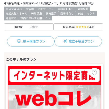
車/東名高速～御殿場IC～138号線宮ノ下より元箱根方面1号線約40分
エステ＆スパ
大浴場
宅配サービス
無料WiFiあり
高級旅館
高級旅館・ホテル
天然温泉
露天風呂
駐車場有り
旅館
サウナ
送迎有り
館内に車いす利用トイレ
4.6
収集中
日本旅行
TrustYou
JR＋宿泊プラン
航空＋宿泊プラン