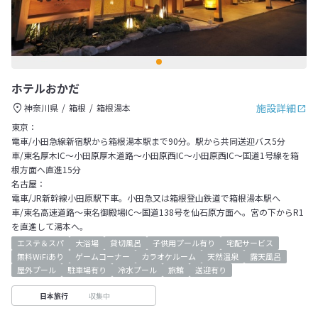
ホテルおかだ
施設詳細
神奈川県
箱根
箱根湯本
東京：
電車/小田急線新宿駅から箱根湯本駅まで90分。駅から共同送迎バス5分
車/東名厚木IC～小田原厚木道路～小田原西IC～小田原西IC～国道1号線を箱
根方面へ直進15分
名古屋：
電車/JR新幹線小田原駅下車。小田急又は箱根登山鉄道で箱根湯本駅へ
車/東名高速道路～東名御殿場IC～国道138号を仙石原方面へ。宮の下からR1
を直進して湯本へ。
エステ＆スパ
大浴場
貸切風呂
子供用プール有り
宅配サービス
無料WiFiあり
ゲームコーナー
カラオケルーム
天然温泉
露天風呂
屋外プール
駐車場有り
冷水プール
旅館
送迎有り
収集中
日本旅行