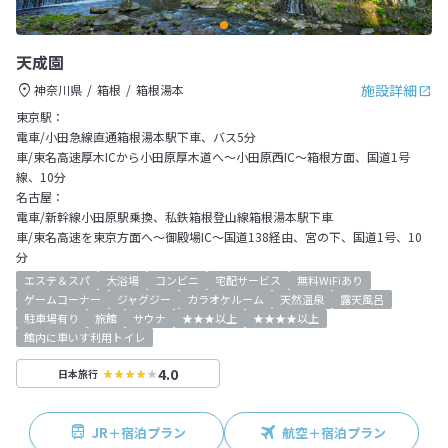
天成園
施設詳細
神奈川県
箱根
箱根湯本
東京駅：
電車/小田急線直通箱根湯本駅下車、バス5分
車/東名高速厚木ICから小田原厚木道へ～小田原西IC～箱根方面、国道1号
線、10分
名古屋：
電車/新幹線小田原駅乗換、私鉄箱根登山線箱根湯本駅下車
車/東名高速を東京方面へ～御殿場IC～国道138経由、宮の下、国道1号、10
分
エステ＆スパ
大浴場
コンビニ
宅配サービス
無料WiFiあり
ゲームコーナー
ジャグジー
カラオケルーム
天然温泉
露天風呂
駐車場有り
旅館
サウナ
★★★以上
★★★★以上
館内に車いす利用トイレ
4.0
日本旅行
JR＋宿泊プラン
航空＋宿泊プラン