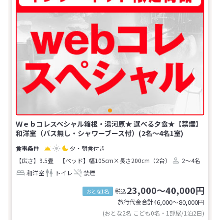
Ｗｅｂコレスペシャル箱根・湯河原★ 選べる夕食★【禁煙】
和洋室（バス無し・シャワーブース付）(2名～4名1室)
夕・朝食付き
【広さ】9.5畳
【ベッド】幅105cm×長さ200cm（2台）
2～4名
和洋室
トイレ
禁煙
23,000～40,000円
税込
おとな1名
旅行代金合計
46,000〜80,000
円
(おとな2名 こども0名・1部屋/1泊2日)