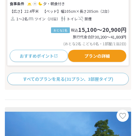
夕・朝食付き
【広さ】22.4平米
【ベッド】幅105cm×長さ205cm（2台）
1～2名
ツイン（川沿）
トイレ
禁煙
15,100～20,900円
税込
おとな1名
旅行代金合計
30,200〜41,800
円
(おとな2名 こども0名・1部屋/1泊2日)
おすすめポイント
プランの詳細
すべてのプランを見る
(31プラン、3部屋タイプ)