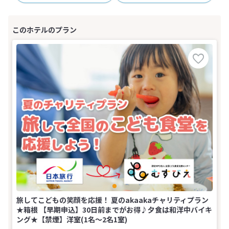
旅してこどもの笑顔を応援！ 夏のakaakaチャリティプラン
★箱根 【早期申込】30日前までがお得♪夕食は和洋中バイキ
ング★【禁煙】洋室(1名～2名1室)