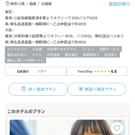
施設詳細
神奈川県
箱根
元箱根
東京：
電車/小田急線箱根湯本駅よりタクシーで30分バスで60分
車/東名高速道路～御殿場IC～乙女峠経由で約40分
大阪：
電車/JR新幹線小田原駅よりタクシー45分。バス80分。無料送迎バスあり
車/東名高速道路～御殿場IC～乙女峠経由で約40分
エステ＆スパ
大浴場
大浴場があるホテル
コンビニ
宅配サービス
無料WiFiあり
ホテル
天然温泉
露天風呂
駐車場有り
送迎有り
館内に車いす利用トイレ
4.6
収集中
日本旅行
TrustYou
JR＋宿泊プラン
航空＋宿泊プラン