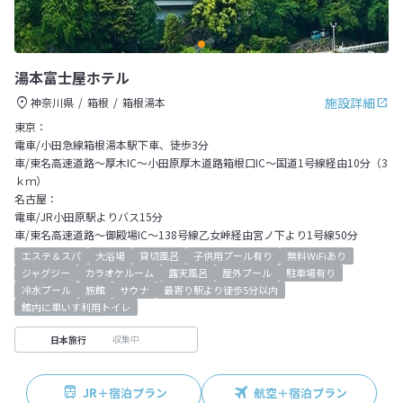
湯本富士屋ホテル
施設詳細
神奈川県
箱根
箱根湯本
東京：
電車/小田急線箱根湯本駅下車、徒歩3分
車/東名高速道路～厚木IC～小田原厚木道路箱根口IC～国道1号線経由10分（3
ｋｍ）
名古屋：
電車/JR小田原駅よりバス15分
車/東名高速道路～御殿場IC～138号線乙女峠経由宮ノ下より1号線50分
エステ＆スパ
大浴場
貸切風呂
子供用プール有り
無料WiFiあり
ジャグジー
カラオケルーム
露天風呂
屋外プール
駐車場有り
冷水プール
旅館
サウナ
最寄り駅より徒歩5分以内
館内に車いす利用トイレ
収集中
日本旅行
JR＋宿泊プラン
航空＋宿泊プラン