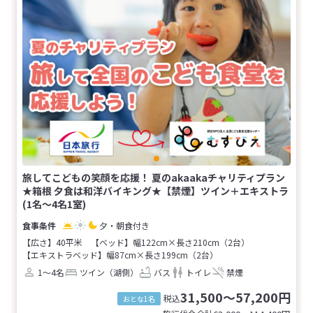
旅してこどもの笑顔を応援！ 夏のakaakaチャリティプラン
★箱根 夕食は和洋バイキング★【禁煙】ツイン＋エキストラ
(1名～4名1室)
夕・朝食付き
【広さ】40平米
【ベッド】幅122cm×長さ210cm（2台）
【エキストラベッド】幅87cm×長さ199cm（2台）
1～4名
ツイン（湖側）
バス
トイレ
禁煙
31,500～57,200円
税込
おとな1名