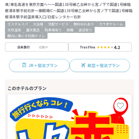
車/東名高速を東京方面へ～～国道138号線乙女峠から宮ノ下で国道1号線箱
根湯本駅手前右折～御殿場IC～国道138号線乙女峠から宮ノ下で国道1号線箱
根湯本駅手前温泉場入口/日産レンタカー右折
エステ＆スパ
大浴場
宅配サービス
無料WiFiあり
カラオケルーム
天然温泉
露天風呂
駐車場有り
旅館
送迎有り
館内に車いす利用トイレ
4.2
収集中
日本旅行
TrustYou
JR＋宿泊プラン
航空＋宿泊プラン