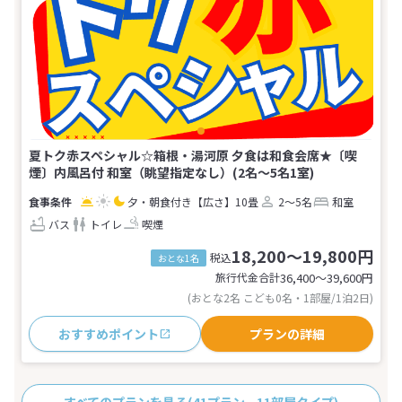
夏トク赤スペシャル☆箱根・湯河原 夕食は和食会席★〔喫
煙〕内風呂付 和室（眺望指定なし）(2名～5名1室)
夕・朝食付き
【広さ】10畳
2～5名
和室
バス
トイレ
喫煙
18,200～19,800円
税込
おとな1名
旅行代金合計
36,400〜39,600
円
(おとな2名 こども0名・1部屋/1泊2日)
おすすめポイント
プランの詳細
すべてのプランを見る
(41プラン、11部屋タイプ)