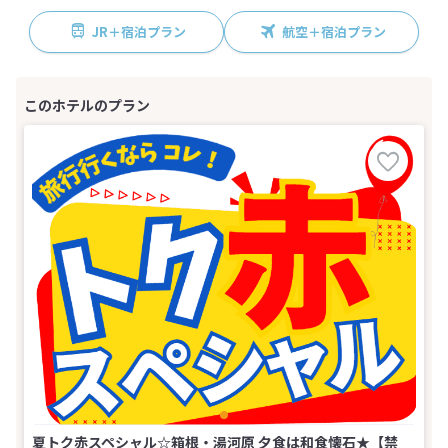
JR＋宿泊プラン
航空＋宿泊プラン
夏トク赤スペシャル☆箱根・湯河原 夕食は和食懐石★【禁