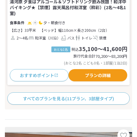
湯河原 夕食はアルコール＆ソフトドリンク飲み放題！和洋中
バイキング★【禁煙】露天風呂付和洋室（粋彩）(2名～4名1
室)
夕・朝食付き
【広さ】33平米
【ベッド】幅110cm×長さ200cm（2台）
2～4名
和洋室（川沿）
バス
トイレ
禁煙
35,100～41,600円
税込
おとな1名
旅行代金合計
70,200〜83,200
円
(おとな2名 こども0名・1部屋/1泊2日)
おすすめポイント
プランの詳細
すべてのプランを見る
(11プラン、3部屋タイプ)