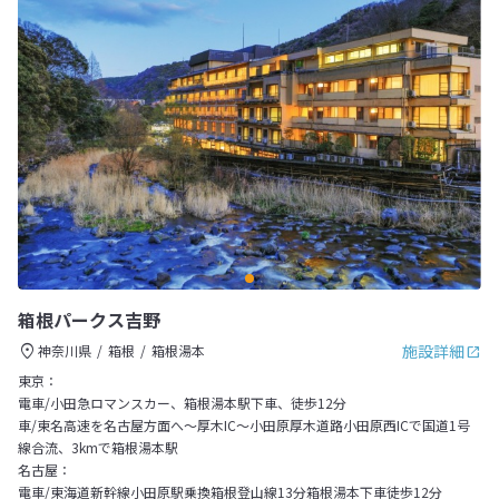
箱根パークス吉野
施設詳細
神奈川県
箱根
箱根湯本
東京：
電車/小田急ロマンスカー、箱根湯本駅下車、徒歩12分
車/東名高速を名古屋方面へ～厚木IC～小田原厚木道路小田原西ICで国道1号
線合流、3kmで箱根湯本駅
名古屋：
電車/東海道新幹線小田原駅乗換箱根登山線13分箱根湯本下車徒歩12分