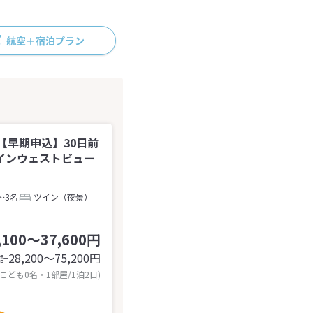
航空＋宿泊プラン
【早期申込】30日前
インウェストビュー
～3名
ツイン（夜景）
,100～37,600円
28,200〜75,200
円
計
 こども0名・1部屋/1泊2日)