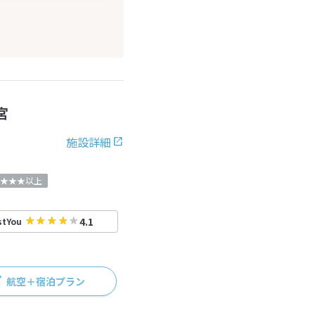
宮
施設詳細
★★★以上
4.1
stYou
航空＋宿泊プラン