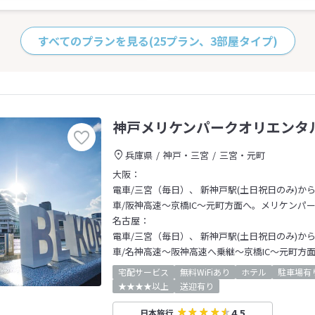
すべてのプランを見る
(25プラン、3部屋タイプ)
神戸メリケンパークオリエンタ
兵庫県
神戸・三宮
三宮・元町
大阪：
電車/三宮（毎日）、 新神戸駅(土日祝日のみ)か
車/阪神高速～京橋IC～元町方面へ。メリケンパ
名古屋：
電車/三宮（毎日）、 新神戸駅(土日祝日のみ)か
車/名神高速～阪神高速へ乗継～京橋IC～元町方
宅配サービス
無料WiFiあり
ホテル
駐車場有
★★★★以上
送迎有り
4.5
日本旅行