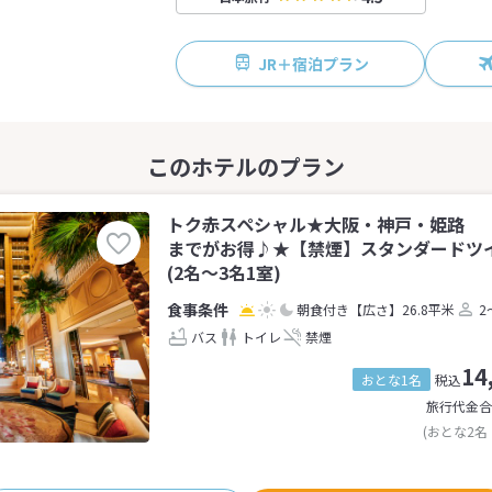
JR＋宿泊プラン
トク赤スペシャル★大阪・神戸・姫路 
までがお得♪★【禁煙】スタンダードツ
(2名～3名1室)
朝食付き
【広さ】26.8平米
2
バス
トイレ
禁煙
14
おとな1名
税込
旅行代金合
(おとな2名