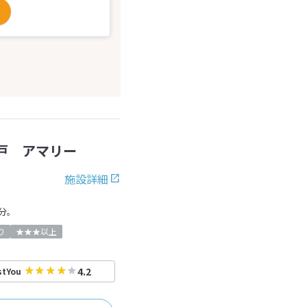
戸 アマリー
施設詳細
分。
り
★★★以上
4.2
stYou