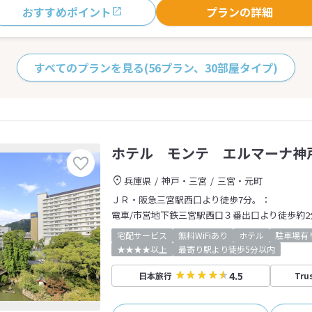
おすすめポイント
プランの詳細
すべてのプランを見る
(56プラン、30部屋タイプ)
ホテル モンテ エルマーナ神
兵庫県
神戸・三宮
三宮・元町
ＪＲ・阪急三宮駅西口より徒歩7分。：
電車/市営地下鉄三宮駅西口３番出口より徒歩約2
宅配サービス
無料WiFiあり
ホテル
駐車場有
★★★★以上
最寄り駅より徒歩5分以内
4.5
日本旅行
Tru