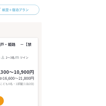
航空＋宿泊プラン
神戸・姫路 －【禁
米
2～3名
ツイン
,300～10,900円
16,600〜21,800
円
計
 こども0名・1部屋/1泊2日)