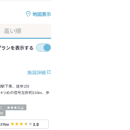
地図表示
高い順
プランを表示する
施設詳細
頭駅下車、徒歩2分
4つめの信号左折約150m、歩
り
★★★以上
内
3.8
stYou