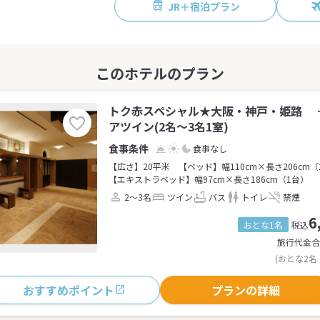
JR＋宿泊プラン
トク赤スペシャル★大阪・神戸・姫路 
アツイン(2名～3名1室)
食事なし
【広さ】20平米
【ベッド】幅110cm×長さ206cm（
【エキストラベッド】幅97cm×長さ186cm（1台）
2～3名
ツイン
バス
トイレ
禁煙
6
おとな1名
税込
旅行代金合
(おとな2名
おすすめポイント
プランの詳細