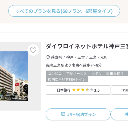
すべてのプランを見る
(68プラン、6部屋タイプ)
ダイワロイネットホテル神戸三
兵庫県
神戸・三宮
三宮・元町
各線三宮駅より南東へ徒歩7～8分
コンビニ
宅配サービス
ホテル
駐車場有り
館内に車いす利用トイレ
3.5
日本旅行
Tru
JR＋宿泊プラン