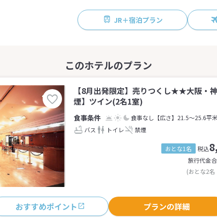
JR＋宿泊プラン
【8月出発限定】売りつくし★★大阪・
煙】ツイン(2名1室)
食事なし
【広さ】21.5～25.6平
バス
トイレ
禁煙
8
おとな1名
税込
旅行代金合
(おとな2名
おすすめポイント
プランの詳細