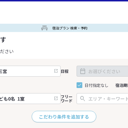
宿泊プラン 検索・予約
す
ださい
日程
日付指定なし
宿泊期
フリー
ワード
こだわり条件を追加する