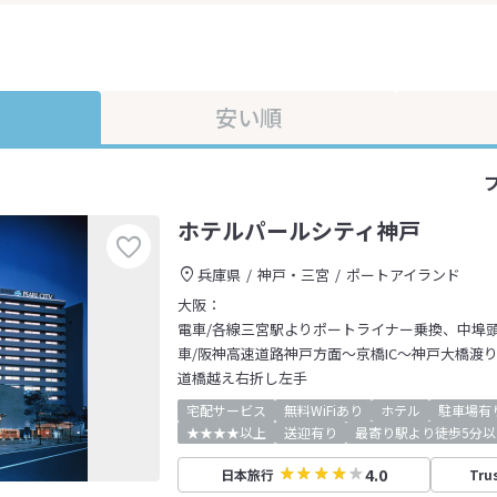
安い順
ホテルパールシティ神戸
兵庫県
神戸・三宮
ポートアイランド
大阪：
電車/各線三宮駅よりポートライナー乗換、中埠
車/阪神高速道路神戸方面～京橋IC～神戸大橋渡り
道橋越え右折し左手
宅配サービス
無料WiFiあり
ホテル
駐車場有
★★★★以上
送迎有り
最寄り駅より徒歩5分以
4.0
日本旅行
Tru