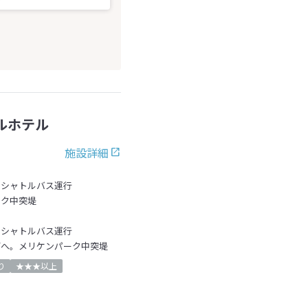
ルホテル
施設詳細
らシャトルバス運行
ーク中突堤
らシャトルバス運行
面へ。メリケンパーク中突堤
り
★★★以上