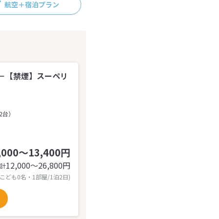
航空＋宿泊プラン
－【禁煙】スーペリ
2台）
,000～13,400円
12,000〜26,800
円
計
 こども0名・1部屋/1泊2日)