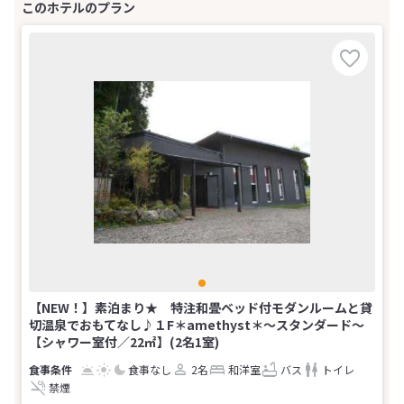
【NEW！】素泊まり★ 特注和畳ベッド付モダンルームと貸
切温泉でおもてなし♪１F＊amethyst＊～スタンダード～
【シャワー室付／22㎡】(2名1室)
食事なし
2名
和洋室
バス
トイレ
禁煙