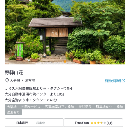
野蒜山荘
施設詳細
大分県
湯布院
ＪＲ久大線由布院駅より車・タクシーで8分
大分自動車道湯布院インターより18分
大分空港より車・タクシーで40分
大浴場
宅配サービス
客室30室以下の旅館
天然温泉
駐車場有り
旅館
送迎有り
3.6
収集中
日本旅行
TrustYou