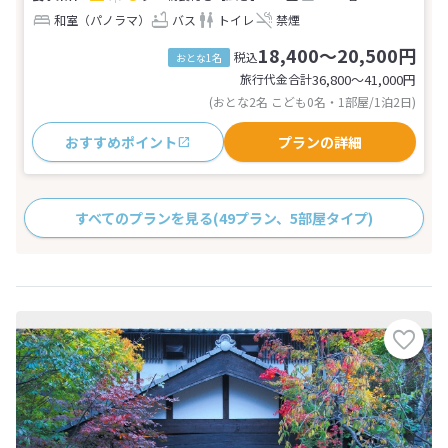
和室（パノラマ）
バス
トイレ
禁煙
18,400～20,500円
税込
おとな1名
旅行代金合計
36,800〜41,000
円
(おとな2名 こども0名・1部屋/1泊2日)
おすすめポイント
プランの詳細
すべてのプランを見る
(49プラン、5部屋タイプ)