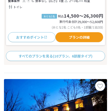
食事なし
【広さ】8畳
2～3名
和室
トイレ
14,500～26,300円
税込
おとな1名
旅行代金合計
29,000〜52,600
円
(おとな2名 こども0名・1部屋/1泊2日)
おすすめポイント
プランの詳細
すべてのプランを見る
(10プラン、6部屋タイプ)