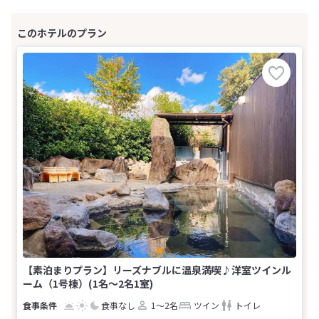
【素泊まりプラン】リーズナブルに温泉満喫♪洋室ツインル
ーム（1号棟）(1名～2名1室)
食事なし
1～2名
ツイン
トイレ