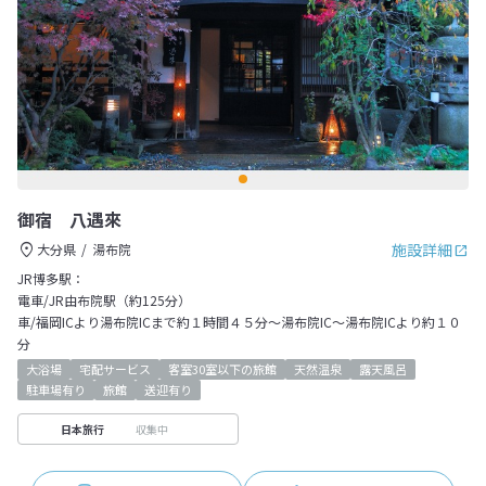
御宿 八遇來
施設詳細
大分県
湯布院
JR博多駅：
電車/JR由布院駅（約125分）
車/福岡ICより湯布院ICまで約１時間４５分～湯布院IC～湯布院ICより約１０
分
大浴場
宅配サービス
客室30室以下の旅館
天然温泉
露天風呂
駐車場有り
旅館
送迎有り
収集中
日本旅行