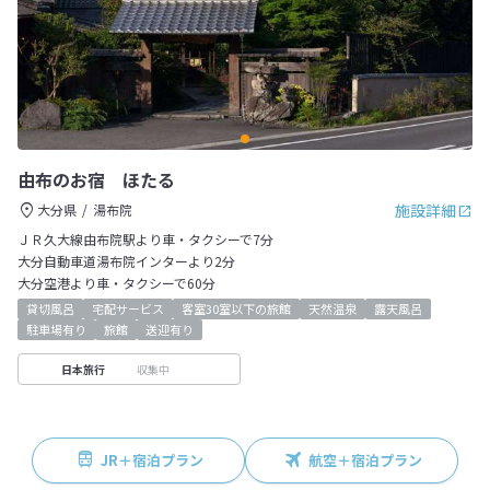
由布のお宿 ほたる
施設詳細
大分県
湯布院
ＪＲ久大線由布院駅より車・タクシーで7分
大分自動車道湯布院インターより2分
大分空港より車・タクシーで60分
貸切風呂
宅配サービス
客室30室以下の旅館
天然温泉
露天風呂
駐車場有り
旅館
送迎有り
収集中
日本旅行
JR＋宿泊プラン
航空＋宿泊プラン