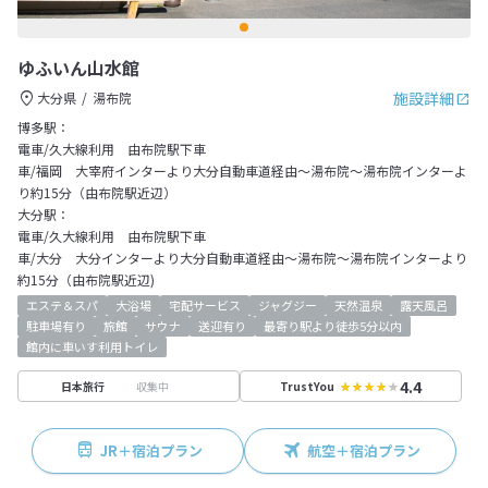
ゆふいん山水館
施設詳細
大分県
湯布院
博多駅：
電車/久大線利用 由布院駅下車
車/福岡 大宰府インターより大分自動車道経由～湯布院～湯布院インターよ
り約15分（由布院駅近辺）
大分駅：
電車/久大線利用 由布院駅下車
車/大分 大分インターより大分自動車道経由～湯布院～湯布院インターより
約15分（由布院駅近辺)
エステ＆スパ
大浴場
宅配サービス
ジャグジー
天然温泉
露天風呂
駐車場有り
旅館
サウナ
送迎有り
最寄り駅より徒歩5分以内
館内に車いす利用トイレ
4.4
収集中
日本旅行
TrustYou
JR＋宿泊プラン
航空＋宿泊プラン