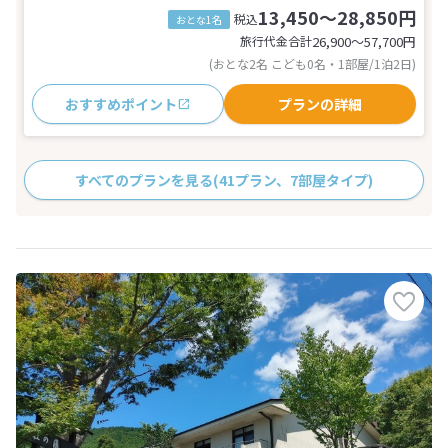
13,450～28,850円
税込
おとな1名
旅行代金合計
26,900〜57,700
円
(おとな2名 こども0名・1部屋/1泊2日)
おすすめポイント
プランの詳細
すべてのプランを見る
(41プラン、7部屋タイプ)