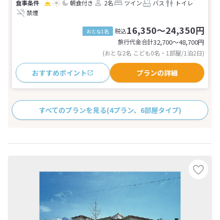
朝食付き
2名
ツイン
バス
トイレ
禁煙
16,350～24,350円
税込
おとな1名
旅行代金合計
32,700〜48,700
円
(おとな2名 こども0名・1部屋/1泊2日)
おすすめポイント
プランの詳細
すべてのプランを見る
(4プラン、6部屋タイプ)