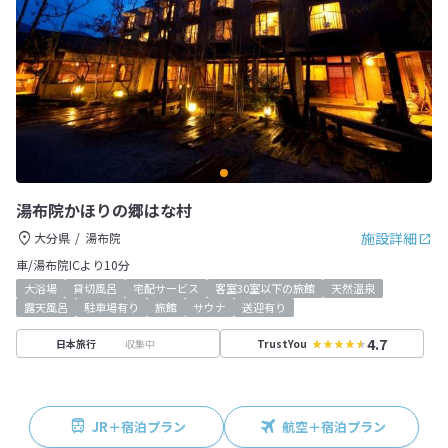
湯布院かほりの郷はな村
施設詳細
大分県
湯布院
車/湯布院ICより10分
大浴場
貸切風呂
宅配サービス
客室30室以下の旅館
天然温泉
露天風呂
駐車場有り
旅館
サウナ
送迎有り
4.7
収集中
日本旅行
TrustYou
JR＋宿泊プラン
航空＋宿泊プラン