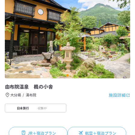
由布院温泉 楓の小舎
施設詳細
大分県
湯布院
収集中
日本旅行
JR＋宿泊プラン
航空＋宿泊プラン