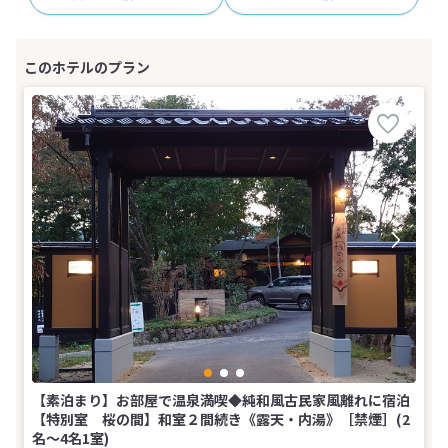
【素泊まり】お部屋で温泉満喫◆純和風古民家風離れに宿泊
【特別室 桜の間】和室２間続き《露天・内湯》［禁煙］(2
名～4名1室)