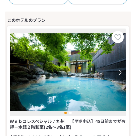
Ｗｅｂコレスペシャル♪九州 【早期申込】45日前までがお
得－本館２階和室(2名～3名1室)