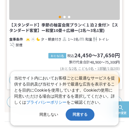
【スタンダード】季節の柚富会席プラン＜１泊２食付＞【ス
タンダード客室】ー和室10畳＋広縁ー(2名～3名1室)
夕・朝食付き
1～3名
和室
トイレ
禁煙
24,450～37,650円
税込
おとな1名
旅行代金合計
48,900〜75,300
円
(おとな2名 こども0名・1部屋/1泊2日)
当社サイト内においてお客様ごとに最適なサービスを提
おすすめポイント
プランの詳細
供する目的及び当社サイト外で最適な広告を表示するこ
とを目的にCookieを使用しています。Cookieの使用に
同意いただける場合は同意するを選択してください。詳
すべてのプランを見る
(1プラン、8部屋タイプ)
しくは
プライバシーポリシー
をご確認ください。
条件変更
同意しない
同意する