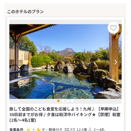
旅して全国のこども食堂を応援しよう！九州♪ 【早期申込】
30日前までがお得♪夕食は和洋中バイキング★【禁煙】和室
(2名～4名1室)
夕・朝食付き
【広さ】12.5畳
2～4名