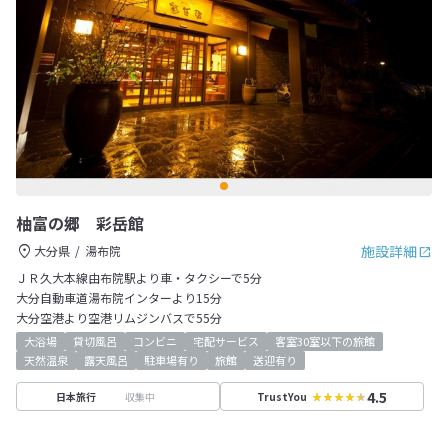
柚富の郷 彩岳館
施設詳細
大分県
湯布院
ＪＲ久大本線由布院駅より車・タクシーで5分
大分自動車道湯布院インターより15分
大分空港より空港リムジンバスで55分
大浴場
貸切風呂
コンビニ
宅配サービス
客室30室以下の旅館
天然温泉
露天風呂
駐車場有り
旅館
送迎有り
4.5
収集中
日本旅行
TrustYou