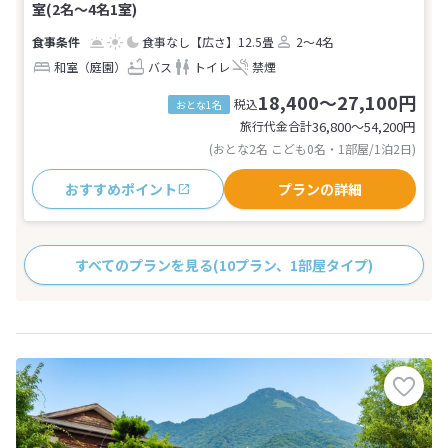
室(2名～4名1室)
食事なし
【広さ】12.5畳
2～4名
和室（庭園）
バス
トイレ
禁煙
18,400～27,100円
税込
おとな1名
旅行代金合計
36,800〜54,200
円
(おとな2名 こども0名・1部屋/1泊2日)
おすすめポイント
プランの詳細
すべてのプランを見る
(10プラン、1部屋タイプ)