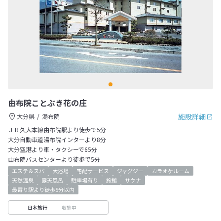
由布院ことぶき花の庄
施設詳細
大分県
湯布院
ＪＲ久大本線由布院駅より徒歩で5分
大分自動車道湯布院インターより8分
大分空港より車・タクシーで65分
由布院バスセンターより徒歩で5分
エステ＆スパ
大浴場
宅配サービス
ジャグジー
カラオケルーム
天然温泉
露天風呂
駐車場有り
旅館
サウナ
最寄り駅より徒歩5分以内
収集中
日本旅行