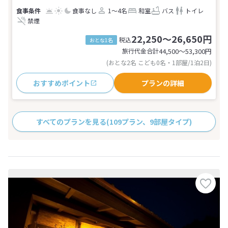
食事なし
1～4名
和室
バス
トイレ
禁煙
22,250～26,650円
税込
おとな1名
旅行代金合計
44,500〜53,300
円
(おとな2名 こども0名・1部屋/1泊2日)
おすすめポイント
プランの詳細
すべてのプランを見る
(109プラン、9部屋タイプ)