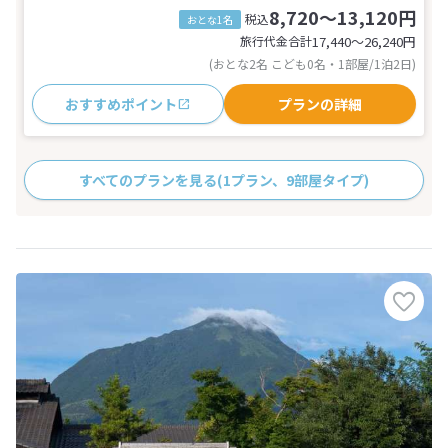
8,720～13,120円
税込
おとな1名
旅行代金合計
17,440〜26,240
円
(おとな2名 こども0名・1部屋/1泊2日)
おすすめポイント
プランの詳細
すべてのプランを見る
(1プラン、9部屋タイプ)