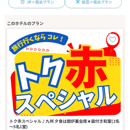
JR＋宿泊プラン
航空＋宿泊プラン
トク赤スペシャル♪九州 夕食は囲炉裏会席★露付き和室(2名
～5名1室)