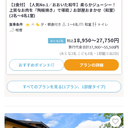
【2食付】【人気No.1／おおいた和牛】柔らかジューシー！
上質なお肉を『陶板焼き』で堪能♪お部屋おまかせ（和室）
(2名～6名1室)
夕・朝食付き
1～6名
和室
トイレ
喫煙
18,950～27,750円
税込
おとな1名
旅行代金合計
37,900〜55,500
円
(おとな2名 こども0名・1部屋/1泊2日)
おすすめポイント
プランの詳細
すべてのプランを見る
(1プラン、1部屋タイプ)