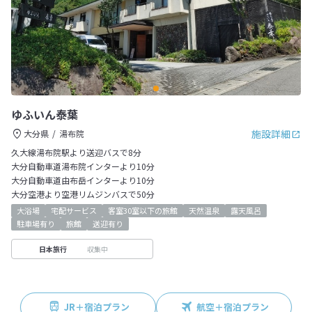
ゆふいん泰葉
施設詳細
大分県
湯布院
久大線湯布院駅より送迎バスで8分
大分自動車道湯布院インターより10分
大分自動車道由布岳インターより10分
大分空港より空港リムジンバスで50分
大浴場
宅配サービス
客室30室以下の旅館
天然温泉
露天風呂
駐車場有り
旅館
送迎有り
収集中
日本旅行
JR＋宿泊プラン
航空＋宿泊プラン