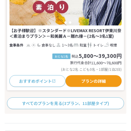
【お子様歓迎】※スタンダード※LIVEMAX RESORT伊東川奈
＜素泊まりプラン＞－和美麗Ａ－離れ棟－(2名～3名1室)
食事なし
1～3名
和室
トイレ
喫煙
5,800～39,300円
税込
おとな1名
旅行代金合計
11,600〜78,600
円
(おとな2名 こども0名・1部屋/1泊2日)
おすすめポイント
プランの詳細
すべてのプランを見る
(3プラン、11部屋タイプ)