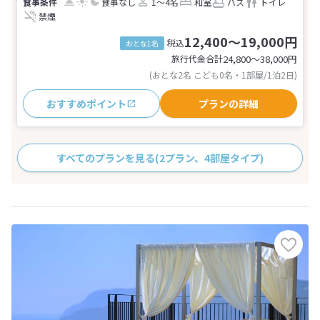
食事なし
1～4名
和室
バス
トイレ
禁煙
12,400～19,000円
税込
おとな1名
旅行代金合計
24,800〜38,000
円
(おとな2名 こども0名・1部屋/1泊2日)
おすすめポイント
プランの詳細
すべてのプランを見る
(2プラン、4部屋タイプ)