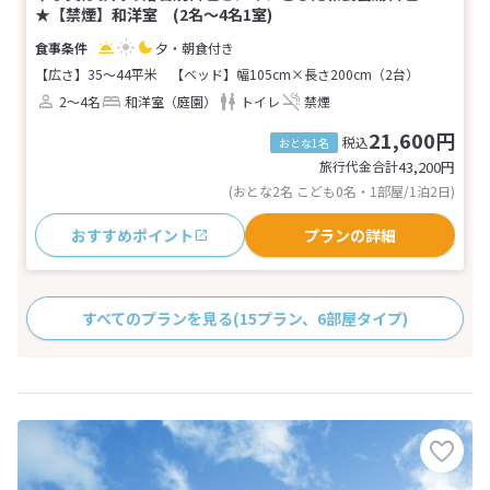
★【禁煙】和洋室 (2名～4名1室)
夕・朝食付き
【広さ】35～44平米
【ベッド】幅105cm×長さ200cm（2台）
2～4名
和洋室（庭園）
トイレ
禁煙
21,600円
税込
おとな1名
旅行代金合計
43,200
円
(おとな2名 こども0名・1部屋/1泊2日)
おすすめポイント
プランの詳細
すべてのプランを見る
(15プラン、6部屋タイプ)