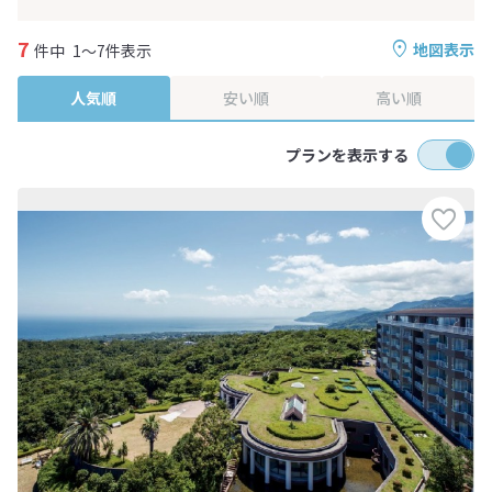
7
地図表示
件中
1～7件表示
人気順
安い順
高い順
プランを表示する