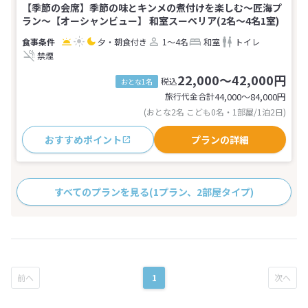
【季節の会席】季節の味とキンメの煮付けを楽しむ～匠海プ
ラン～【オーシャンビュー】 和室スーペリア(2名～4名1室)
夕・朝食付き
1～4名
和室
トイレ
禁煙
22,000～42,000円
税込
おとな1名
旅行代金合計
44,000〜84,000
円
(おとな2名 こども0名・1部屋/1泊2日)
おすすめポイント
プランの詳細
すべてのプランを見る
(1プラン、2部屋タイプ)
1