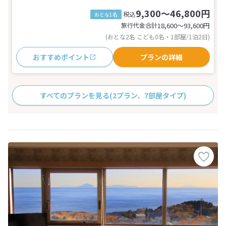
9,300～46,800円
税込
おとな1名
旅行代金合計
18,600〜93,600
円
(おとな2名 こども0名・1部屋/1泊2日)
おすすめポイント
プランの詳細
すべてのプランを見る
(2プラン、7部屋タイプ)