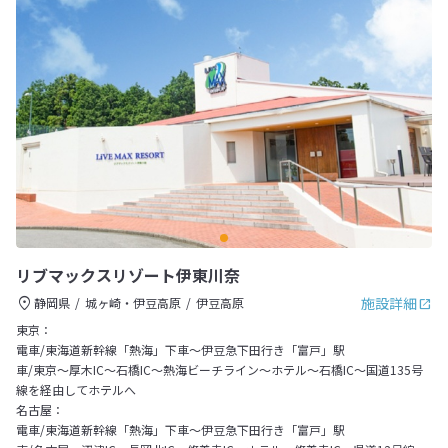
リブマックスリゾート伊東川奈
施設詳細
静岡県
城ヶ崎・伊豆高原
伊豆高原
東京：
電車/東海道新幹線「熱海」下車～伊豆急下田行き「富戸」駅
車/東京～厚木IC～石橋IC～熱海ビーチライン～ホテル～石橋IC～国道135号
線を経由してホテルへ
名古屋：
電車/東海道新幹線「熱海」下車～伊豆急下田行き「富戸」駅