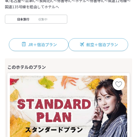
車/名古屋～沼津IC～長岡北IC～修善寺IC～ホテル～修善寺IC～県道12号線～
国道135号線を経由してホテルへ
収集中
日本旅行
JR＋宿泊プラン
航空＋宿泊プラン