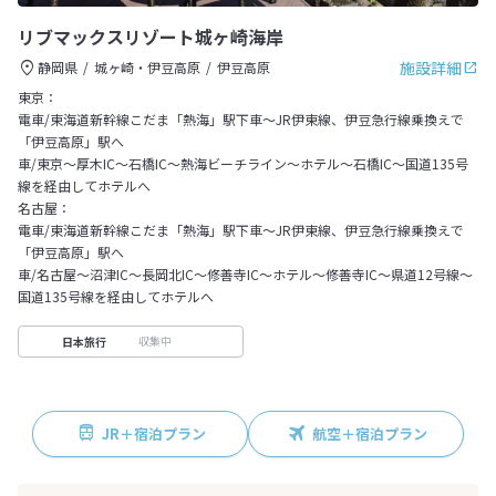
リブマックスリゾート城ヶ崎海岸
施設詳細
静岡県
城ヶ崎・伊豆高原
伊豆高原
東京：
電車/東海道新幹線こだま「熱海」駅下車～JR伊東線、伊豆急行線乗換えで
「伊豆高原」駅へ
車/東京～厚木IC～石橋IC～熱海ビーチライン～ホテル～石橋IC～国道135号
線を経由してホテルへ
名古屋：
電車/東海道新幹線こだま「熱海」駅下車～JR伊東線、伊豆急行線乗換えで
「伊豆高原」駅へ
車/名古屋～沼津IC～長岡北IC～修善寺IC～ホテル～修善寺IC～県道12号線～
国道135号線を経由してホテルへ
収集中
日本旅行
JR＋宿泊プラン
航空＋宿泊プラン