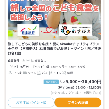
旅してこどもの笑顔を応援！ 夏のakaakaチャリティプラン
★伊豆 【早期申込】21日前までがお得♪－ツイン４階／禁煙
(2名1室)
食事なし
【広さ】26平米
【ベッド】幅115cm×長さ195cm（2台）
1～2名
ツイン
バス
トイレ
禁煙
9,000～36,400円
税込
おとな1名
旅行代金合計
18,000〜72,800
円
(おとな2名 こども0名・1部屋/1泊2日)
おすすめポイント
プランの詳細