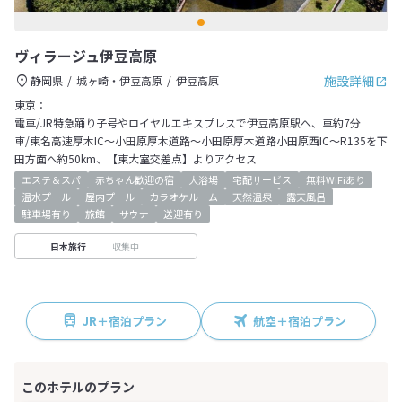
ヴィラージュ伊豆高原
施設詳細
静岡県
城ヶ崎・伊豆高原
伊豆高原
東京：
電車/JR特急踊り子号やロイヤルエキスプレスで伊豆高原駅へ、車約7分
車/東名高速厚木IC～小田原厚木道路～小田原厚木道路小田原西IC～R135を下
田方面へ約50km、【東大室交差点】よりアクセス
エステ＆スパ
赤ちゃん歓迎の宿
大浴場
宅配サービス
無料WiFiあり
温水プール
屋内プール
カラオケルーム
天然温泉
露天風呂
駐車場有り
旅館
サウナ
送迎有り
収集中
日本旅行
JR＋宿泊プラン
航空＋宿泊プラン