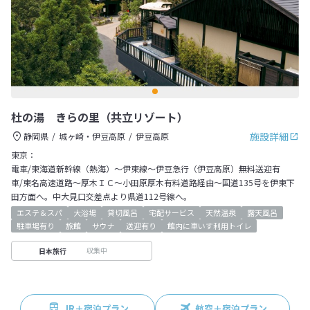
杜の湯 きらの里（共立リゾート）
施設詳細
静岡県
城ヶ崎・伊豆高原
伊豆高原
東京：
電車/東海道新幹線（熱海）～伊東線～伊豆急行（伊豆高原）無料送迎有
車/東名高速道路～厚木ＩＣ～小田原厚木有料道路経由～国道135号を伊東下
田方面へ。中大見口交差点より県道112号線へ。
エステ＆スパ
大浴場
貸切風呂
宅配サービス
天然温泉
露天風呂
駐車場有り
旅館
サウナ
送迎有り
館内に車いす利用トイレ
収集中
日本旅行
JR＋宿泊プラン
航空＋宿泊プラン