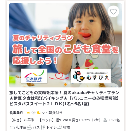
旅してこどもの笑顔を応援！ 夏のakaakaチャリティプラン
★伊豆 夕食は和洋バイキング★【バルコニーのみ喫煙可能】
ビスタバススイート２ＬＤＫ(1名～5名1室)
夕・朝食付き
【広さ】78平米
【ベッド】幅91cm×長さ197cm（2台）
1～5名
和洋室
バス
トイレ
喫煙