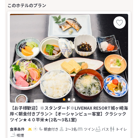
【お子様歓迎】※スタンダード※LIVEMAX RESORT城ヶ崎海
岸＜朝食付きプラン＞【オーシャンビュー客室】クラシック
ツイン★４０平米★(2名～3名1室)
朝食付き
2～3名
ツイン
バス
トイレ
喫煙