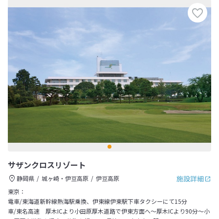
サザンクロスリゾート
施設詳細
静岡県
城ヶ崎・伊豆高原
伊豆高原
東京：
電車/東海道新幹線熱海駅乗換、伊東線伊東駅下車タクシーにて15分
車/東名高速 厚木ICより小田原厚木道路で伊東方面へ～厚木ICより90分～小