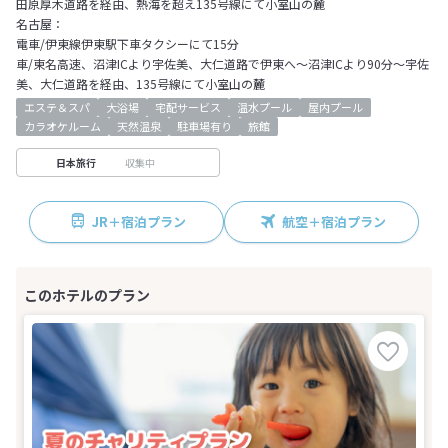
田原厚木道路を経由、熱海を超え135号線にて小室山の麓
名古屋：
電車/伊東線伊東駅下車タクシーにて15分
車/東名高速、沼津ICより宇佐美、大仁道路で伊東へ～沼津ICより90分～宇佐
美、大仁道路を経由、135号線にて小室山の麓
エステ＆スパ
大浴場
宅配サービス
温水プール
屋内プール
カラオケルーム
天然温泉
駐車場有り
旅館
収集中
日本旅行
JR＋宿泊プラン
航空＋宿泊プラン