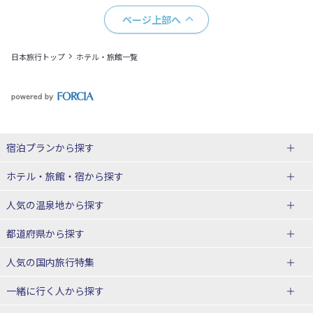
ページ上部へ
日本旅行トップ
ホテル・旅館一覧
宿泊プランから探す
北海道
ホテル・旅館・宿
から探す
東北
北海道ホテル・旅館
人気の温泉地
から探す
青森県
岩手県
北海道
都道府県から探す
宮城県
秋田県
青森県ホテル・旅館
岩手県ホテル・旅館
湯の川温泉(北海道)
定山渓温泉(北海道)
人気の国内旅行特集
山形県
福島県
宮城県ホテル・旅館
秋田県ホテル・旅館
十勝川温泉(北海道)
阿寒湖温泉(北海道)
北海道旅行・ツアー
東京ディズニーリゾート®への旅
ユニバーサル・スタジオ・ジャパ
一緒に行く人
から探す
ンへの旅