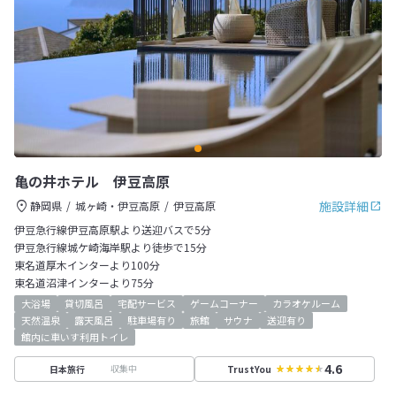
亀の井ホテル 伊豆高原
施設詳細
静岡県
城ヶ崎・伊豆高原
伊豆高原
伊豆急行線伊豆高原駅より送迎バスで5分
伊豆急行線城ケ崎海岸駅より徒歩で15分
東名道厚木インターより100分
東名道沼津インターより75分
大浴場
貸切風呂
宅配サービス
ゲームコーナー
カラオケルーム
天然温泉
露天風呂
駐車場有り
旅館
サウナ
送迎有り
館内に車いす利用トイレ
4.6
収集中
日本旅行
TrustYou