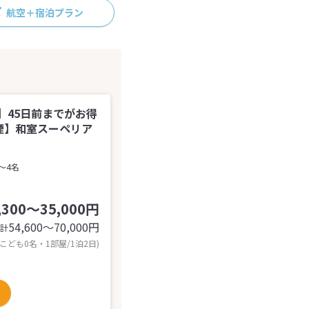
航空＋宿泊プラン
】45日前までがお得
煙】和室スーペリア
～4名
,300～35,000円
54,600〜70,000
円
計
 こども0名・1部屋/1泊2日)