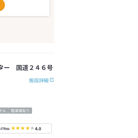
ター 国道２４６号
施設詳細
テル
駐車場有り
4.0
stYou