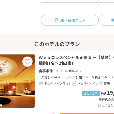
JR＋宿泊プラン
Ｗｅｂコレスペシャル★東海 －【禁煙】
根側(1名～2名1室)
食事なし
【広さ】44平米
【ベッド】幅160cm×長さ200cm（
その他（パノラマ）
バス
トイレ
禁煙
19
おとな1名
税込
旅行代金合
(おとな2名