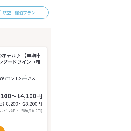
航空＋宿泊プラン
ホテル♪ 【早期申
ンダードツイン（箱
2名
ツイン
バス
,100～14,100円
8,200〜28,200
円
合計
 こども0名・1部屋/1泊2日)