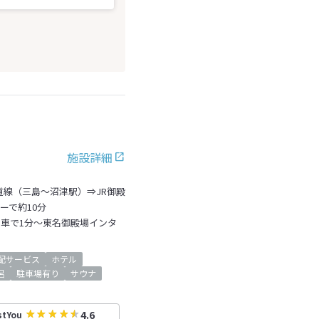
施設詳細
道線（三島～沼津駅）⇒JR御殿
ーで約10分
お車で1分～東名御殿場インタ
配サービス
ホテル
呂
駐車場有り
サウナ
4.6
stYou