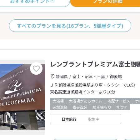
おすすめポイント
プランの詳細
すべてのプランを見る
(16プラン、5部屋タイプ)
レンブラントプレミアム富士御
静岡県
富士・沼津・三島
御殿場
ＪＲ御殿場線御殿場駅より車・タクシーで10分
東名高速道御殿場インターより10分
大浴場
大浴場があるホテル
宅配サービス
ホ
天然温泉
露天風呂
駐車場有り
サウナ
日本旅行
収集中