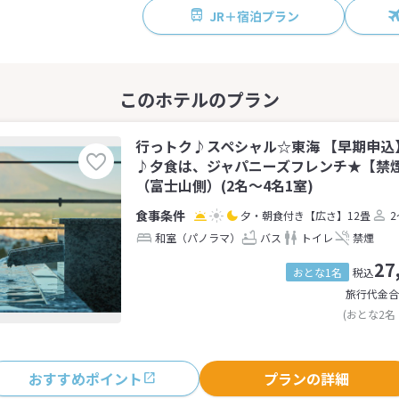
JR＋宿泊プラン
行っトク♪スペシャル☆東海 【早期申込
♪夕食は、ジャパニーズフレンチ★【禁
（富士山側）(2名～4名1室)
夕・朝食付き
【広さ】12畳
2
和室（パノラマ）
バス
トイレ
禁煙
27
おとな1名
税込
旅行代金合
(おとな2名
おすすめポイント
プランの詳細