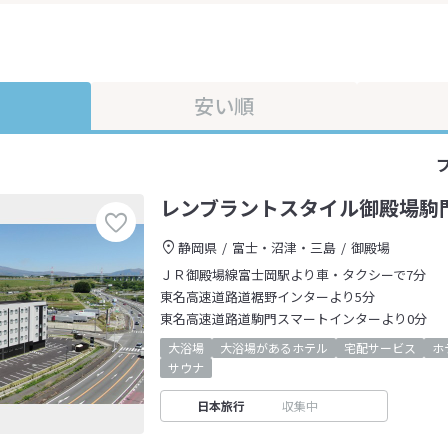
安い順
レンブラントスタイル御殿場駒
静岡県
富士・沼津・三島
御殿場
ＪＲ御殿場線富士岡駅より車・タクシーで7分
東名高速道路道裾野インターより5分
東名高速道路道駒門スマートインターより0分
大浴場
大浴場があるホテル
宅配サービス
ホ
サウナ
日本旅行
収集中