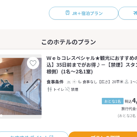
JR＋宿泊プラン
Ｗｅｂコレスペシャル★観光におすすめの
込】35日前までがお得♪－【禁煙】スタ
根側）(1名～2名1室)
食事なし
【広さ】20平米
1～
トイレ
禁煙
4
おとな1名
税込
旅行代金
(おとな2名