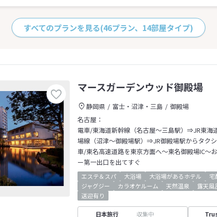
すべてのプランを見る
(46プラン、14部屋タイプ)
マースガーデンウッド御殿場
静岡県
富士・沼津・三島
御殿場
名古屋：
電車/東海道新幹線（名古屋～三島駅）⇒JR東海
場線（沼津～御殿場駅）⇒JR御殿場駅からタクシ
車/東名高速道路を東京方面へ～東名御殿場IC～
ー第一出口を出てすぐ
エステ＆スパ
大浴場
大浴場があるホテル
宅
ジャグジー
カラオケルーム
天然温泉
露天風
送迎有り
日本旅行
収集中
Tru