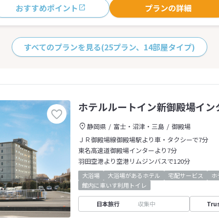
おすすめポイント
プランの詳細
すべてのプランを見る
(25プラン、14部屋タイプ)
ホテルルートイン新御殿場イン
静岡県
富士・沼津・三島
御殿場
ＪＲ御殿場線御殿場駅より車・タクシーで7分
東名高速道御殿場インターより7分
羽田空港より空港リムジンバスで120分
大浴場
大浴場があるホテル
宅配サービス
ホ
館内に車いす利用トイレ
日本旅行
収集中
Tru