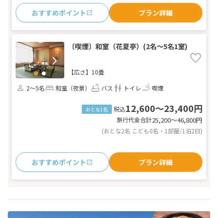
おすすめポイント
プラン詳細
〔喫煙〕和室（花夏亭）(2名～5名1室)
【広さ】10畳
2～5名
和室（夜景）
バス
トイレ
喫煙
12,600～23,400円
税込
おとな1名
旅行代金合計
25,200〜46,800
円
(おとな2名 こども0名・1部屋/1泊2日)
おすすめポイント
プラン詳細