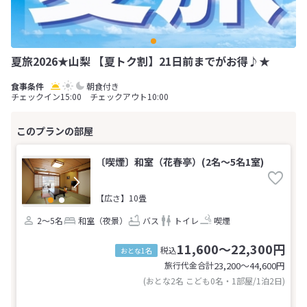
夏旅2026★山梨 【夏トク割】21日前までがお得♪★
朝食付き
チェックイン15:00 チェックアウト10:00
〔喫煙〕和室（花春亭）(2名～5名1室)
【広さ】10畳
2～5名
和室（夜景）
バス
トイレ
喫煙
11,600～22,300円
税込
おとな1名
旅行代金合計
23,200〜44,600
円
(おとな2名 こども0名・1部屋/1泊2日)