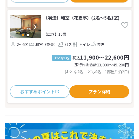
〔喫煙〕和室（花夏亭）(2名～5名1室)
【広さ】10畳
2～5名
和室（夜景）
バス
トイレ
喫煙
11,900～22,600円
税込
おとな1名
旅行代金合計
23,800〜45,200
円
(おとな2名 こども0名・1部屋/1泊2日)
おすすめポイント
プラン詳細