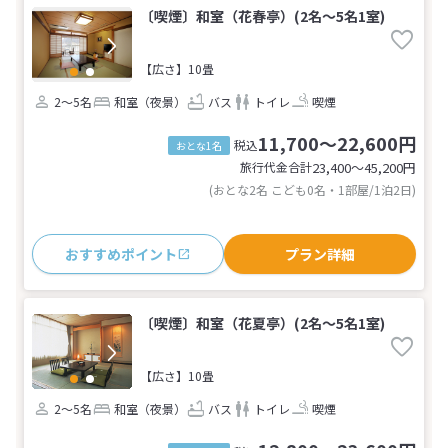
〔喫煙〕和室（花春亭）(2名～5名1室)
【広さ】10畳
2～5名
和室（夜景）
バス
トイレ
喫煙
11,700～22,600円
税込
おとな1名
旅行代金合計
23,400〜45,200
円
(おとな2名 こども0名・1部屋/1泊2日)
おすすめポイント
プラン詳細
〔喫煙〕和室（花夏亭）(2名～5名1室)
【広さ】10畳
2～5名
和室（夜景）
バス
トイレ
喫煙