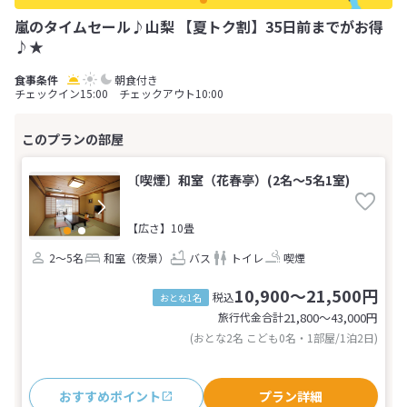
嵐のタイムセール♪山梨 【夏トク割】35日前までがお得
♪★
朝食付き
チェックイン15:00 チェックアウト10:00
〔喫煙〕和室（花春亭）(2名～5名1室)
【広さ】10畳
2～5名
和室（夜景）
バス
トイレ
喫煙
10,900～21,500円
税込
おとな1名
旅行代金合計
21,800〜43,000
円
(おとな2名 こども0名・1部屋/1泊2日)
おすすめポイント
プラン詳細