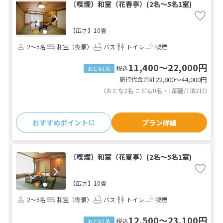
〔喫煙〕和室（花春亭）(2名～5名1室)
【広さ】10畳
2～5名
和室（夜景）
バス
トイレ
喫煙
11,400～22,000円
税込
おとな1名
旅行代金合計
22,800〜44,000
円
(おとな2名 こども0名・1部屋/1泊2日)
おすすめポイント
プラン詳細
〔喫煙〕和室（花夏亭）(2名～5名1室)
【広さ】10畳
2～5名
和室（夜景）
バス
トイレ
喫煙
12,500～23,100円
税込
おとな1名