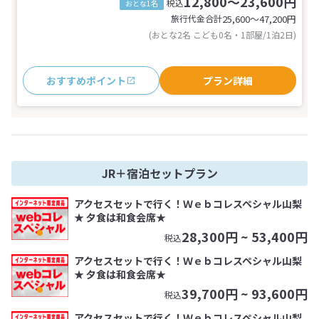
12,800～23,600円
税込
おとな1名
旅行代金合計
25,600〜47,200
円
(おとな2名 こども0名・1部屋/1泊2日)
おすすめポイント
プラン詳細
JR＋宿泊セットプラン
アクセスセットで行く！Ｗｅｂコレスペシャル山梨
★ 夕食は和食会席★
28,300
円 ~
53,400
円
税込
アクセスセットで行く！Ｗｅｂコレスペシャル山梨
★ 夕食は和食会席★
39,700
円 ~
93,600
円
税込
アクセスセットで行く！Ｗｅｂコレスペシャル山梨