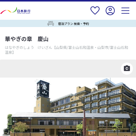
宿泊プラン 検索・予約
華やぎの章 慶山
はなやぎのしょう けいざん
【山梨県/富士山石和温泉・山梨市/富士山石和
温泉】