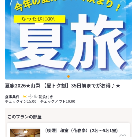
夏旅2026★山梨 【夏トク割】35日前までがお得♪★
朝食付き
チェックイン15:00 チェックアウト10:00
〔喫煙〕和室（花春亭）(2名～5名1室)