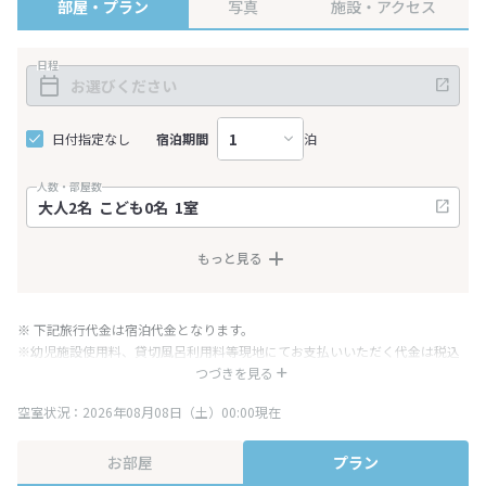
部屋・プラン
写真
施設・アクセス
日程
日付指定なし
宿泊期間
泊
人数・部屋数
もっと見る
※ 下記旅行代金は宿泊代金となります。
※幼児施設使用料、貸切風呂利用料等現地にてお支払いいただく代金は税込
み表記となりますが、消費税増税に伴い代金が一部変更となる場合がござい
つづきを見る
ます。
空室状況：2026年08月08日（土）00:00現在
※表示されている旅行代金・プラン内容は一定時間ごとに更新されます。最
終確認画面でご確認ください。
お部屋
プラン