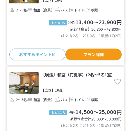
【広さ】10畳
2～5名
和室（夜景）
バス
トイレ
喫煙
13,400～23,900円
税込
おとな1名
旅行代金合計
26,800〜47,800
円
(おとな2名 こども0名・1部屋/1泊2日)
おすすめポイント
プラン詳細
〔喫煙〕和室（花夏亭）(2名～5名1室)
【広さ】10畳
2～5名
和室（夜景）
バス
トイレ
喫煙
14,500～25,000円
税込
おとな1名
旅行代金合計
29,000〜50,000
円
(おとな2名 こども0名・1部屋/1泊2日)