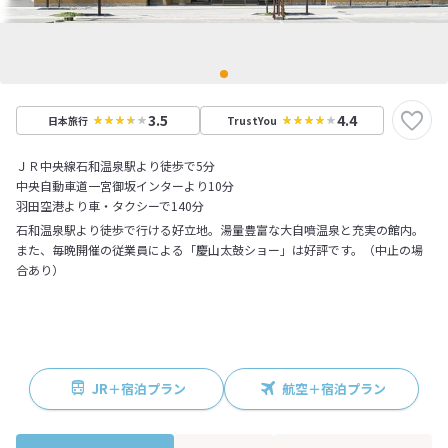
3.5
4.4
日本旅行
TrustYou
ＪＲ中央線石和温泉駅より徒歩で5分
中央自動車道一宮御坂インターより10分
羽田空港より車・タクシーで140分
石和温泉駅より徒歩で行ける好立地。湯量豊富な大自噴温泉と充実の館内。
また、毎晩開催の従業員による「慶山太鼓ショー」は好評です。（中止の場
合あり）
JR＋宿泊プラン
航空＋宿泊プラン