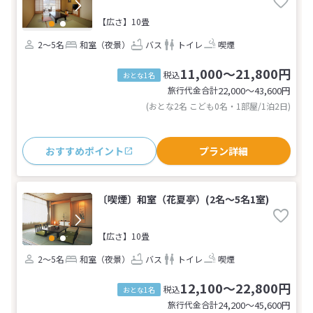
【広さ】10畳
2～5名
和室（夜景）
バス
トイレ
喫煙
11,000～21,800円
税込
おとな1名
旅行代金合計
22,000〜43,600
円
(おとな2名 こども0名・1部屋/1泊2日)
おすすめポイント
プラン詳細
〔喫煙〕和室（花夏亭）(2名～5名1室)
【広さ】10畳
2～5名
和室（夜景）
バス
トイレ
喫煙
12,100～22,800円
税込
おとな1名
旅行代金合計
24,200〜45,600
円