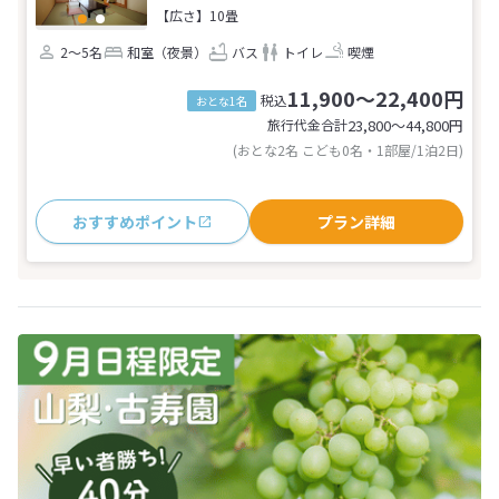
【広さ】10畳
2～5名
和室（夜景）
バス
トイレ
喫煙
11,900～22,400円
税込
おとな1名
旅行代金合計
23,800〜44,800
円
(おとな2名 こども0名・1部屋/1泊2日)
おすすめポイント
プラン詳細