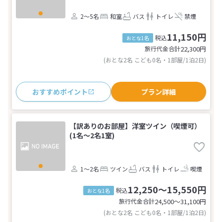
2～5名
和室
バス
トイレ
禁煙
11,150円
税込
おとな1名
旅行代金合計
22,300
円
(おとな2名 こども0名・1部屋/1泊2日)
おすすめポイント
プラン詳細
【訳ありのお部屋】洋室ツイン（喫煙可）
(1名～2名1室)
1～2名
ツイン
バス
トイレ
喫煙
12,250～15,550円
税込
おとな1名
旅行代金合計
24,500〜31,100
円
(おとな2名 こども0名・1部屋/1泊2日)