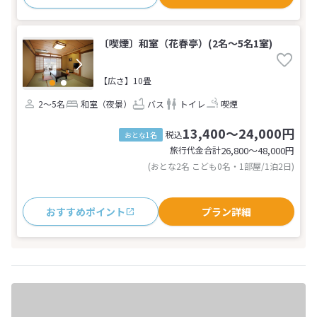
〔喫煙〕和室（花春亭）(2名～5名1室)
【広さ】10畳
2～5名
和室（夜景）
バス
トイレ
喫煙
13,400～24,000円
税込
おとな1名
旅行代金合計
26,800〜48,000
円
(おとな2名 こども0名・1部屋/1泊2日)
おすすめポイント
プラン詳細