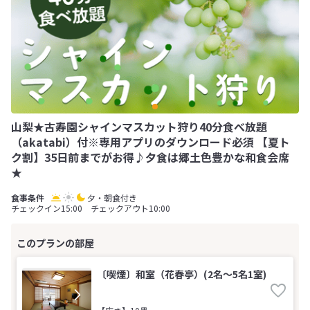
山梨★古寿園シャインマスカット狩り40分食べ放題
（akatabi）付※専用アプリのダウンロード必須 【夏ト
ク割】35日前までがお得♪夕食は郷土色豊かな和食会席
★
夕・朝食付き
チェックイン15:00 チェックアウト10:00
〔喫煙〕和室（花春亭）(2名～5名1室)