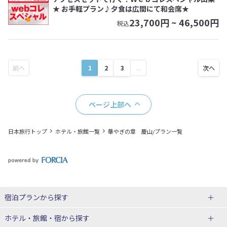
★ お手軽プラン♪夕食は広間にて和会席★
23,700
円 ~
46,500
円
税込
1
2
3
...
ページ上部へ
日本旅行トップ
ホテル・旅館一覧
華やぎの章 慶山/プラン一覧
宿泊プランから探す
北海道
ホテル・旅館・宿
から探す