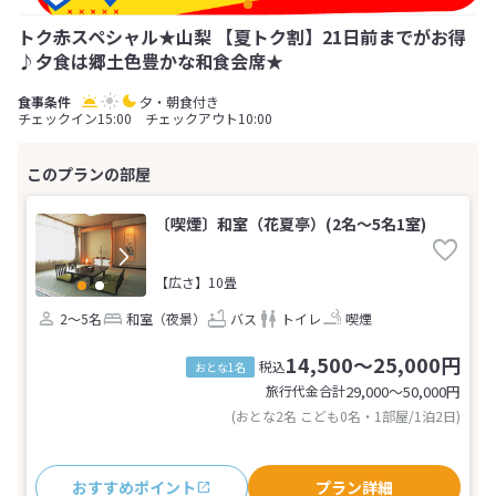
トク赤スペシャル★山梨 【夏トク割】21日前までがお得
♪夕食は郷土色豊かな和食会席★
夕・朝食付き
チェックイン15:00 チェックアウト10:00
〔喫煙〕和室（花夏亭）(2名～5名1室)
【広さ】10畳
2～5名
和室（夜景）
バス
トイレ
喫煙
14,500～25,000円
税込
おとな1名
旅行代金合計
29,000〜50,000
円
(おとな2名 こども0名・1部屋/1泊2日)
おすすめポイント
プラン詳細