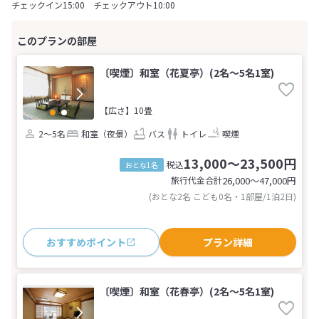
チェックイン15:00 チェックアウト10:00
〔喫煙〕和室（花夏亭）(2名～5名1室)
【広さ】10畳
2～5名
和室（夜景）
バス
トイレ
喫煙
13,000～23,500円
税込
おとな1名
旅行代金合計
26,000〜47,000
円
(おとな2名 こども0名・1部屋/1泊2日)
おすすめポイント
プラン詳細
〔喫煙〕和室（花春亭）(2名～5名1室)