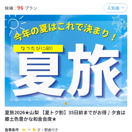
96
候補：
プラン
人気順
夏旅2026★山梨 【夏トク割】35日前までがお得♪夕食は
郷土色豊かな和食会席★
夕・朝食付き