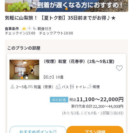
気軽に山梨旅！ 【夏トク割】35日前までがお得♪★
朝食付き
チェックイン15:00 チェックアウト10:00
〔喫煙〕和室（花春亭）(2名～5名1室)
【広さ】10畳
2～5名
和室（夜景）
バス
トイレ
喫煙
11,100～22,000円
税込
おとな1名
旅行代金合計
22,200〜44,000
円
(おとな2名 こども0名・1部屋/1泊2日)
おすすめポイント
プラン詳細