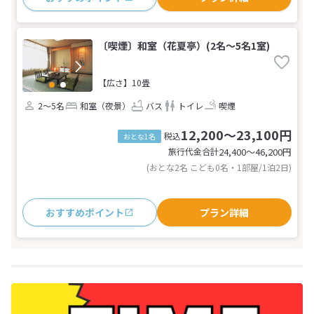
〔喫煙〕和室（花夏亭）(2名～5名1室)
【広さ】10畳
2～5名
和室（夜景）
バス
トイレ
喫煙
12,200～23,100円
税込
おとな1名
旅行代金合計
24,400〜46,200
円
(おとな2名 こども0名・1部屋/1泊2日)
おすすめポイント
プラン詳細