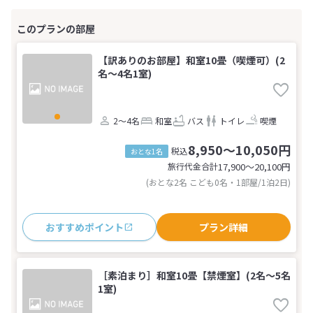
【訳ありのお部屋】和室10畳（喫煙可）(2
名～4名1室)
2～4名
和室
バス
トイレ
喫煙
8,950～10,050円
税込
おとな1名
旅行代金合計
17,900〜20,100
円
(おとな2名 こども0名・1部屋/1泊2日)
おすすめポイント
プラン詳細
［素泊まり］和室10畳【禁煙室】(2名～5名
1室)