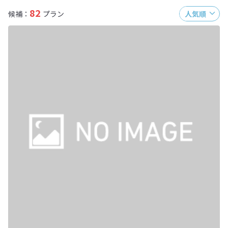
82
候補：
プラン
人気順