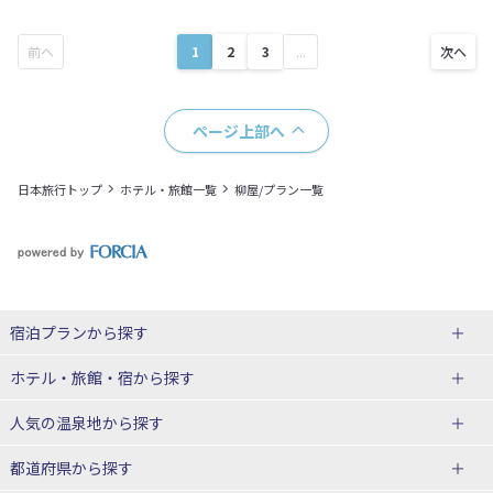
1
2
3
...
ページ上部へ
日本旅行トップ
ホテル・旅館一覧
柳屋/プラン一覧
宿泊プランから探す
北海道
ホテル・旅館・宿
から探す
東北
北海道ホテル・旅館
人気の温泉地
から探す
青森県
岩手県
北海道
都道府県から探す