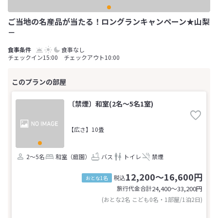
ご当地の名産品が当たる！ロングランキャンペーン★山梨
－
食事なし
チェックイン15:00 チェックアウト10:00
〔禁煙〕和室(2名～5名1室)
【広さ】10畳
2～5名
和室（庭園）
バス
トイレ
禁煙
12,200～16,600円
税込
おとな1名
旅行代金合計
24,400〜33,200
円
(おとな2名 こども0名・1部屋/1泊2日)