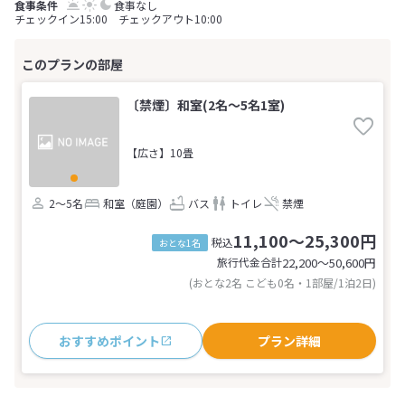
食事なし
チェックイン15:00 チェックアウト10:00
〔禁煙〕和室(2名～5名1室)
【広さ】10畳
2～5名
和室（庭園）
バス
トイレ
禁煙
11,100～25,300円
税込
おとな1名
旅行代金合計
22,200〜50,600
円
(おとな2名 こども0名・1部屋/1泊2日)
おすすめポイント
プラン詳細