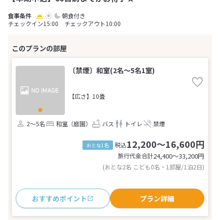
朝食付き
チェックイン15:00 チェックアウト10:00
〔禁煙〕和室(2名～5名1室)
【広さ】10畳
2～5名
和室（庭園）
バス
トイレ
禁煙
12,200～16,600円
税込
おとな1名
旅行代金合計
24,400〜33,200
円
(おとな2名 こども0名・1部屋/1泊2日)
おすすめポイント
プラン詳細