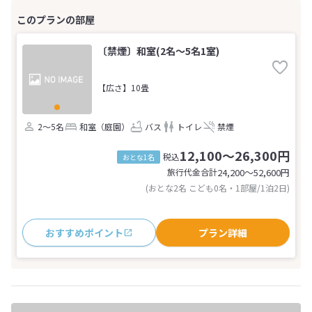
〔禁煙〕和室(2名～5名1室)
【広さ】10畳
2～5名
和室（庭園）
バス
トイレ
禁煙
12,100～26,300円
税込
おとな1名
旅行代金合計
24,200〜52,600
円
(おとな2名 こども0名・1部屋/1泊2日)
おすすめポイント
プラン詳細