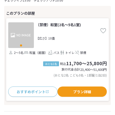
チェックイン15:00 チェックアウト10:00
〔禁煙〕和室(2名～5名1室)
【広さ】10畳
2～5名
和室（庭園）
バス
トイレ
禁煙
11,700～25,800円
税込
おとな1名
旅行代金合計
23,400〜51,600
円
(おとな2名 こども0名・1部屋/1泊2日)
おすすめポイント
プラン詳細