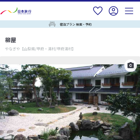
宿泊プラン 検索・予約
柳屋
やなぎや
【山梨県/甲府・湯村/甲府湯村】