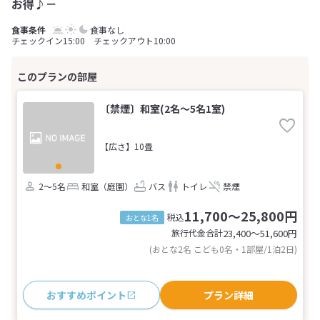
お得♪－
食事なし
チェックイン15:00 チェックアウト10:00
〔禁煙〕和室(2名～5名1室)
【広さ】10畳
2～5名
和室（庭園）
バス
トイレ
禁煙
11,700～25,800円
税込
おとな1名
旅行代金合計
23,400〜51,600
円
(おとな2名 こども0名・1部屋/1泊2日)
おすすめポイント
プラン詳細