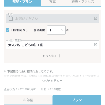
部屋・プラン
写真
施設・アクセス
日程
日付指定なし
宿泊期間
泊
人数・部屋数
もっと見る
※ 下記旅行代金は宿泊代金となります。
※幼児施設使用料、貸切風呂利用料等現地にてお支払いいただく代金は税込
み表記となりますが、消費税増税に伴い代金が一部変更となる場合がござい
つづきを見る
ます。
空室状況：2026年08月09日（日）20:00現在
※表示されている旅行代金・プラン内容は一定時間ごとに更新されます。最
終確認画面でご確認ください。
お部屋
プラン