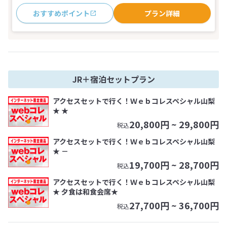
おすすめポイント
プラン詳細
JR＋宿泊セットプラン
アクセスセットで行く！Ｗｅｂコレスペシャル山梨
★ ★
20,800
円 ~
29,800
円
税込
アクセスセットで行く！Ｗｅｂコレスペシャル山梨
★ －
19,700
円 ~
28,700
円
税込
アクセスセットで行く！Ｗｅｂコレスペシャル山梨
★ 夕食は和食会席★
27,700
円 ~
36,700
円
税込