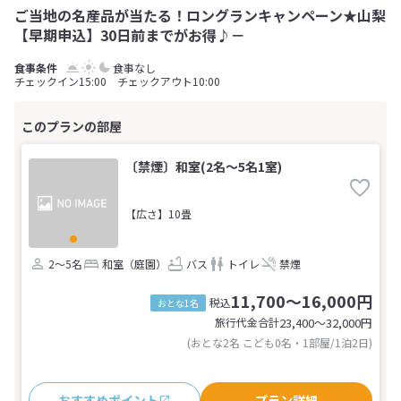
ご当地の名産品が当たる！ロングランキャンペーン★山梨
【早期申込】30日前までがお得♪－
食事なし
チェックイン15:00 チェックアウト10:00
〔禁煙〕和室(2名～5名1室)
【広さ】10畳
2～5名
和室（庭園）
バス
トイレ
禁煙
11,700～16,000円
税込
おとな1名
旅行代金合計
23,400〜32,000
円
(おとな2名 こども0名・1部屋/1泊2日)
おすすめポイント
プラン詳細