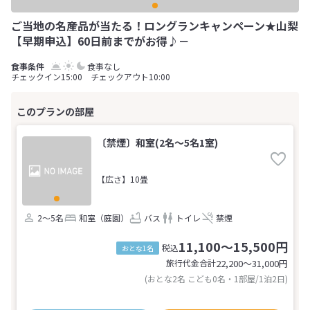
ご当地の名産品が当たる！ロングランキャンペーン★山梨
【早期申込】60日前までがお得♪－
食事なし
チェックイン15:00 チェックアウト10:00
〔禁煙〕和室(2名～5名1室)
【広さ】10畳
2～5名
和室（庭園）
バス
トイレ
禁煙
11,100～15,500円
税込
おとな1名
旅行代金合計
22,200〜31,000
円
(おとな2名 こども0名・1部屋/1泊2日)