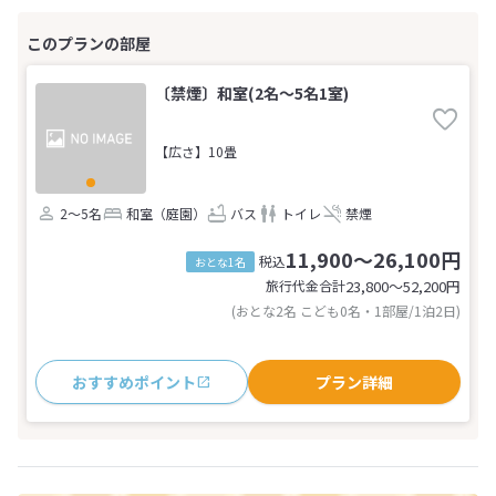
〔禁煙〕和室(2名～5名1室)
【広さ】10畳
2～5名
和室（庭園）
バス
トイレ
禁煙
11,900～26,100円
税込
おとな1名
旅行代金合計
23,800〜52,200
円
(おとな2名 こども0名・1部屋/1泊2日)
おすすめポイント
プラン詳細