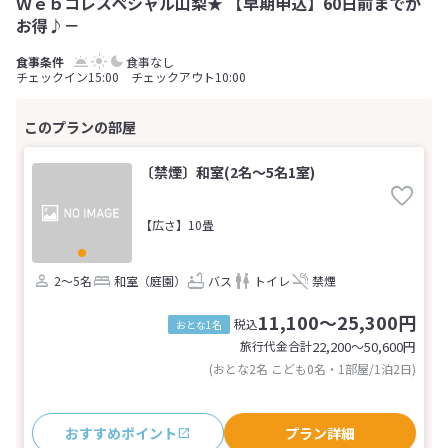
Ｗｅｂコレスペシャル山梨★ 【早期申込】60日前までが
お得♪－
食事なし
チェックイン15:00 チェックアウト10:00
〔禁煙〕和室(2名～5名1室)
【広さ】10畳
2～5名
和室（庭園）
バス
トイレ
禁煙
11,100～25,300円
税込
おとな1名
旅行代金合計
22,200〜50,600
円
(おとな2名 こども0名・1部屋/1泊2日)
おすすめポイント
プラン詳細