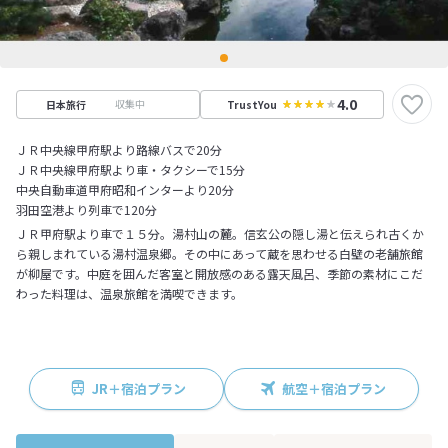
4.0
収集中
日本旅行
TrustYou
ＪＲ中央線甲府駅より路線バスで20分
ＪＲ中央線甲府駅より車・タクシーで15分
中央自動車道甲府昭和インターより20分
羽田空港より列車で120分
ＪＲ甲府駅より車で１５分。湯村山の麓。信玄公の隠し湯と伝えられ古くか
ら親しまれている湯村温泉郷。その中にあって蔵を思わせる白壁の老舗旅館
が柳屋です。中庭を囲んだ客室と開放感のある露天風呂、季節の素材にこだ
わった料理は、温泉旅館を満喫できます。
JR＋宿泊プラン
航空＋宿泊プラン