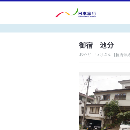
御宿 池分
おやど いけぶん
【長野県