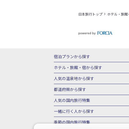
日本旅行トップ
ホテル・旅館
宿泊プランから探す
北海道
東北
青森県
岩手県
宮城
ホテル・旅館・宿
から探す
栃木県
群馬県
北陸
富山県
石川
北海道ホテル・旅館
青森県ホテ
人気の温泉地
から探す
三重県
近畿
滋賀県
京都府
大阪
山形県ホテル・旅館
福島県ホテル・旅
北海道
湯の川温泉(北海道)
定山渓温
都道府県から探す
岡山県
広島県
鳥取県
島根県
山
千葉県ホテル・旅館
茨城県ホテル・旅
川湯温泉(北海道)
層雲峡温泉(北海道)
北海道旅行・ツアー
東北
青
人気の国内旅行特集
石川県ホテル・旅館
福井県ホテル・旅
鳴子温泉(宮城)
秋保温泉(宮城)
飯坂
山形旅行・ツアー
福島旅行・ツアー
静岡県ホテル・旅館
岐阜県ホテル・旅
東京ディズニーリゾート®への旅
ユニ
一緒に行く人
から探す
鬼怒川温泉(栃木)
川治温泉(栃木)
湯
茨城旅行・ツアー
栃木旅行・ツアー
京都府ホテル・旅館
大阪府ホテル・旅
伊豆箱根
箱根湯本温泉(神奈川)
強羅
一人旅 国内版
家族・子連れ旅行 国内
季節の国内旅行特集
甲信越
山梨旅行・ツアー
新潟旅行・
徳島県ホテル・旅館
高知県ホテル・旅
堂ヶ島温泉(静岡)
甲信越
河口湖温泉(