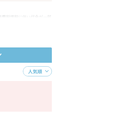
消費税増税に伴い代金が一部
ださい。
ン
人気順