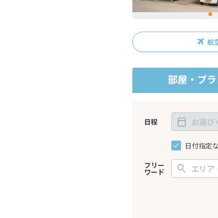
航
部屋・プラ
日程
日付指定
フリー
ワード