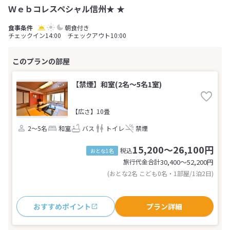
Ｗｅｂコレスペシャル信州★ ★
朝食付き
チェックイン14:00 チェックアウト10:00
【禁煙】和室(2名～5名1室)
【広さ】10畳
2～5名
和室
バス
トイレ
禁煙
15,200～26,100円
税込
おとな1名
旅行代金合計
30,400〜52,200
円
(おとな2名 こども0名・1部屋/1泊2日)
おすすめポイント
プラン詳細