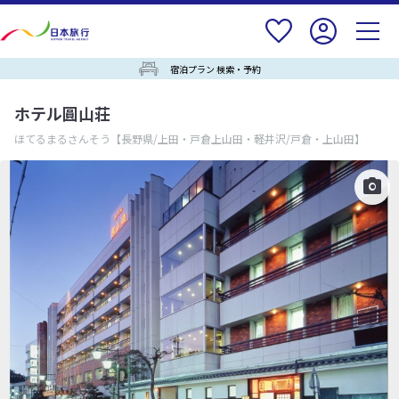
宿泊プラン 検索・予約
ホテル圓山荘
ほてるまるさんそう
【長野県/上田・戸倉上山田・軽井沢/戸倉・上山田】