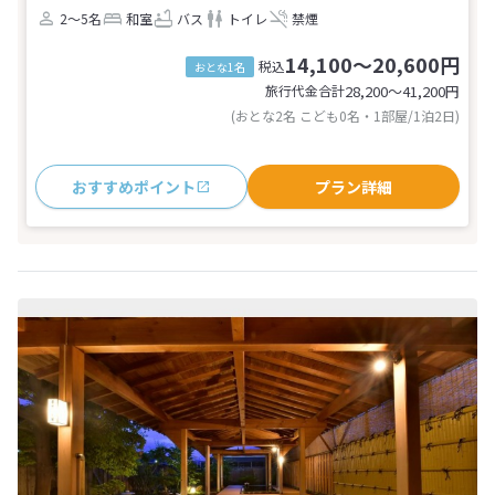
2～5名
和室
バス
トイレ
禁煙
14,100～20,600円
税込
おとな1名
旅行代金合計
28,200〜41,200
円
(おとな2名 こども0名・1部屋/1泊2日)
おすすめポイント
プラン詳細