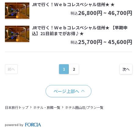
JRで行く！Ｗｅｂコレスペシャル信州★ ★
26,800
円 ~
46,700
円
税込
JRで行く！Ｗｅｂコレスペシャル信州★ 【早期申
込】21日前までがお得♪★
25,700
円 ~
45,600
円
税込
1
2
ページ上部へ
日本旅行トップ
ホテル・旅館一覧
ホテル圓山荘/プラン一覧