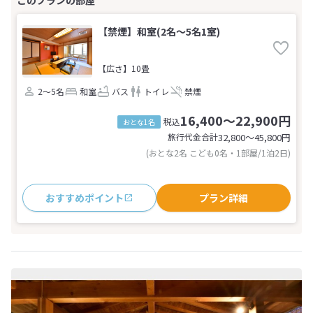
【禁煙】和室(2名～5名1室)
【広さ】10畳
2～5名
和室
バス
トイレ
禁煙
16,400～22,900円
税込
おとな1名
旅行代金合計
32,800〜45,800
円
(おとな2名 こども0名・1部屋/1泊2日)
おすすめポイント
プラン詳細