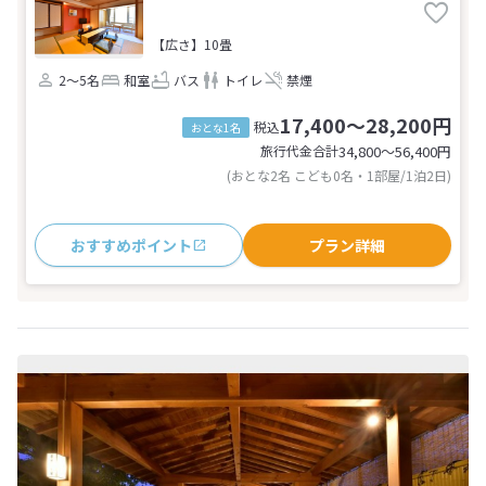
【広さ】10畳
2～5名
和室
バス
トイレ
禁煙
17,400～28,200円
税込
おとな1名
旅行代金合計
34,800〜56,400
円
(おとな2名 こども0名・1部屋/1泊2日)
おすすめポイント
プラン詳細