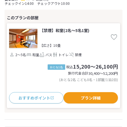
チェックイン14:00 チェックアウト10:00
【禁煙】和室(2名～5名1室)
【広さ】10畳
2～5名
和室
バス
トイレ
禁煙
15,200～26,100円
税込
おとな1名
旅行代金合計
30,400〜52,200
円
(おとな2名 こども0名・1部屋/1泊2日)
おすすめポイント
プラン詳細