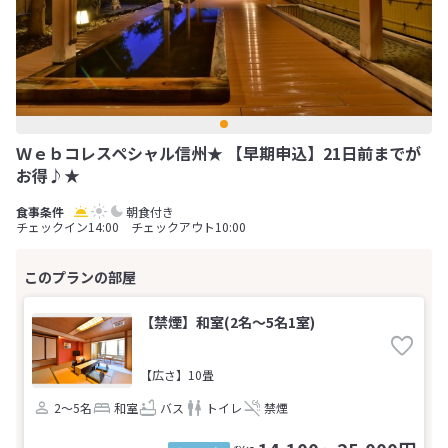
Ｗｅｂコレスペシャル信州★ 【早期申込】21日前までが
お得♪★
朝食付き
チェックイン14:00 チェックアウト10:00
【禁煙】和室(2名～5名1室)
【広さ】10畳
2～5名
和室
バス
トイレ
禁煙