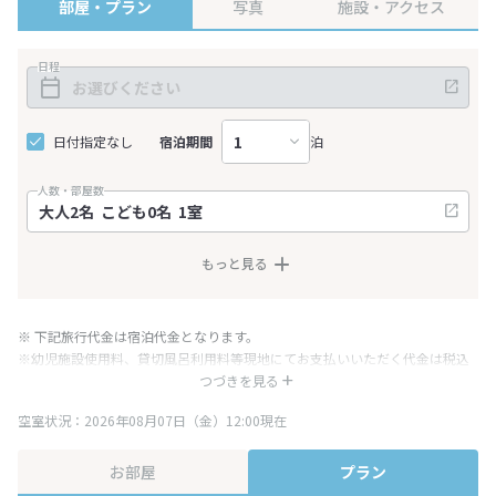
部屋・プラン
写真
施設・アクセス
日程
日付指定なし
宿泊期間
泊
人数・部屋数
もっと見る
※ 下記旅行代金は宿泊代金となります。
※幼児施設使用料、貸切風呂利用料等現地にてお支払いいただく代金は税込
み表記となりますが、消費税増税に伴い代金が一部変更となる場合がござい
つづきを見る
ます。
空室状況：2026年08月07日（金）12:00現在
※表示されている旅行代金・プラン内容は一定時間ごとに更新されます。最
終確認画面でご確認ください。
お部屋
プラン