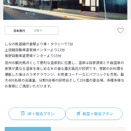
収集中
日本旅行
しなの鉄道線戸倉駅より車・タクシーで7分
上信越自動車道坂城インターより12分
長野自動車道更埴インターより15分
信州の観光拠点として便利な温泉街に位置し、温泉は自家源泉と千曲温泉の
泉質が異なる温泉を楽しめる木の香る露天風呂が好評です。季節のお料理を
堪能した後はカラオケラウンジ、お夜食コーナーなどパブリックも充実。最
大400名様の会議室、分割9会場の研修会そして350畳の宴会場、多種多様な
お客様にご満足いただけます。
JR＋宿泊プラン
航空＋宿泊プラン