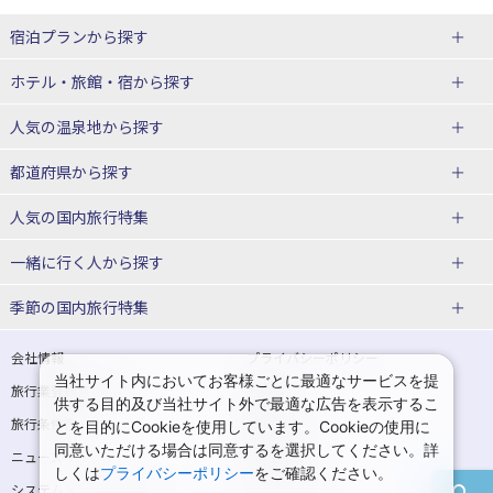
宿泊プランから探す
北海道
ホテル・旅館・宿
から探す
東北
北海道ホテル・旅館
人気の温泉地
から探す
青森県
岩手県
北海道
都道府県から探す
宮城県
秋田県
青森県ホテル・旅館
岩手県ホテル・旅館
湯の川温泉(北海道)
定山渓温泉(北海道)
人気の国内旅行特集
山形県
福島県
宮城県ホテル・旅館
秋田県ホテル・旅館
十勝川温泉(北海道)
阿寒湖温泉(北海道)
北海道旅行・ツアー
東京ディズニーリゾート®への旅
ユニバーサル・スタジオ・ジャパ
一緒に行く人
から探す
ンへの旅
関東
山形県ホテル・旅館
福島県ホテル・旅館
洞爺湖温泉(北海道)
川湯温泉(北海道)
東北
一人旅 国内版
家族・子連れ旅行 国内版
季節の国内旅行特集
温泉旅行
日帰り旅行
東京都
神奈川県
層雲峡温泉(北海道)
知床温泉(北海道)
青森旅行・ツアー
岩手旅行・ツアー
カップル・夫婦旅行 国内版
女子旅 国内版
桜・お花見特集
ゴールデンウィーク（GW）の国内
会社情報
プライバシーポリシー
旅行
当社サイト内においてお客様ごとに最適なサービスを提
埼玉県
千葉県
東京都ホテル・旅館
神奈川県ホテル・旅館
東北
旅行業登録票・約款
規約集
宮城旅行・ツアー
秋田旅行・ツアー
卒業旅行・学生旅行 国内版
供する目的及び当社サイト外で最適な広告を表示するこ
夏休み・お盆の国内旅行
7月の国内旅行
旅行条件書
商標について
とを目的にCookieを使用しています。Cookieの使用に
茨城県
栃木県
埼玉県ホテル・旅館
千葉県ホテル・旅館
花巻温泉(岩手)
蔵王温泉(山形)
山形旅行・ツアー
福島旅行・ツアー
同意いただける場合は同意するを選択してください。詳
ニュースリリース
採用情報
8月の国内旅行
9月の国内旅行
しくは
プライバシーポリシー
をご確認ください。
群馬県
茨城県ホテル・旅館
栃木県ホテル・旅館
かみのやま温泉(山形)
鳴子温泉(宮城)
関東
システムメンテナンスの
サイトマップ