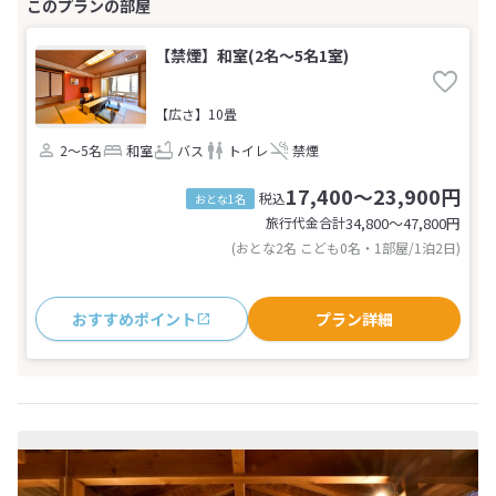
【禁煙】和室(2名～5名1室)
【広さ】10畳
2～5名
和室
バス
トイレ
禁煙
17,400～23,900円
税込
おとな1名
旅行代金合計
34,800〜47,800
円
(おとな2名 こども0名・1部屋/1泊2日)
おすすめポイント
プラン詳細