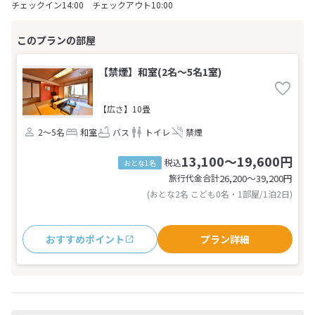
チェックイン14:00 チェックアウト10:00
【禁煙】和室(2名～5名1室)
【広さ】10畳
2～5名
和室
バス
トイレ
禁煙
13,100～19,600円
税込
おとな1名
旅行代金合計
26,200〜39,200
円
(おとな2名 こども0名・1部屋/1泊2日)
おすすめポイント
プラン詳細