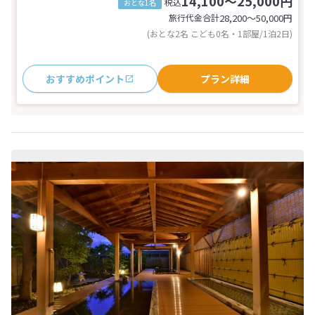
14,100～25,000円
税込
おとな1名
旅行代金合計
28,200〜50,000
円
(おとな2名 こども0名・1部屋/1泊2日)
おすすめポイント
プラン詳細