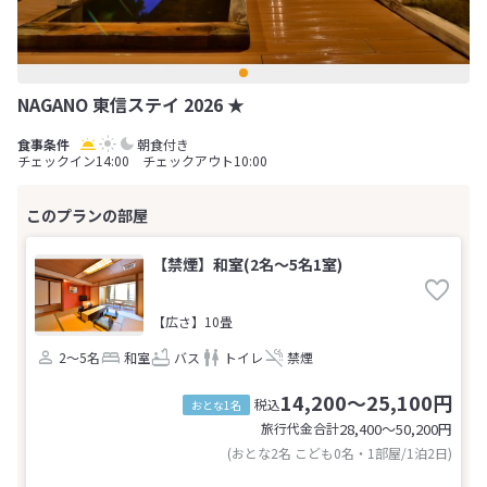
NAGANO 東信ステイ 2026 ★
朝食付き
チェックイン14:00 チェックアウト10:00
【禁煙】和室(2名～5名1室)
【広さ】10畳
2～5名
和室
バス
トイレ
禁煙
14,200～25,100円
税込
おとな1名
旅行代金合計
28,400〜50,200
円
(おとな2名 こども0名・1部屋/1泊2日)