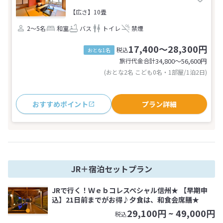
【広さ】10畳
2～5名
和室
バス
トイレ
禁煙
17,400～28,300円
税込
おとな1名
旅行代金合計
34,800〜56,600
円
(おとな2名 こども0名・1部屋/1泊2日)
おすすめポイント
プラン詳細
JR＋宿泊セットプラン
JRで行く！Ｗｅｂコレスペシャル信州★ 【早期申
込】21日前までがお得♪夕食は、和食会席膳★
29,100
円 ~
49,000
円
税込