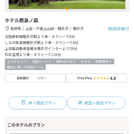
ホテル鹿島ノ森
施設詳細
長野県
上田・戸倉上山田・軽井沢
軽井沢
北陸新幹線軽井沢駅より車・タクシーで8分
しなの鉄道線軽井沢駅より車・タクシーで8分
上信越自動車道碓氷軽井沢インターより20分
松本空港より車・タクシーで120分
エステ＆スパ
宅配サービス
無料WiFiあり
ホテル
駐車場有り
館内に車いす利用トイレ
4.8
収集中
日本旅行
TrustYou
JR＋宿泊プラン
航空＋宿泊プラン