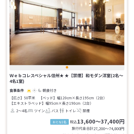
Ｗｅｂコレスペシャル信州★ ★【禁煙】和モダン洋室(2名～
4名1室)
朝食付き
【広さ】50平米
【ベッド】幅120cm×長さ195cm（2台）
【エキストラベッド】幅95cm×長さ190cm（2台）
2～4名
ツイン
バス
トイレ
禁煙
13,600～37,400円
税込
おとな1名
旅行代金合計
27,200〜74,800
円