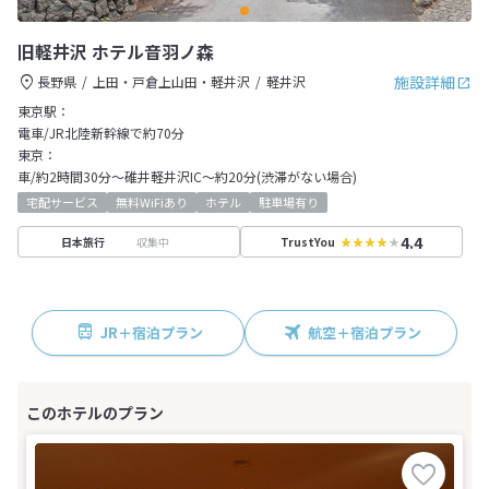
旧軽井沢 ホテル音羽ノ森
施設詳細
長野県
上田・戸倉上山田・軽井沢
軽井沢
東京駅：
電車/JR北陸新幹線で約70分
東京：
車/約2時間30分～碓井軽井沢IC～約20分(渋滞がない場合)
宅配サービス
無料WiFiあり
ホテル
駐車場有り
4.4
収集中
日本旅行
TrustYou
JR＋宿泊プラン
航空＋宿泊プラン