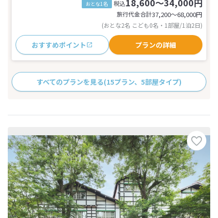
18,600～34,000円
税込
おとな1名
旅行代金合計
37,200〜68,000
円
(おとな2名 こども0名・1部屋/1泊2日)
おすすめポイント
プランの詳細
すべてのプランを見る
(15プラン、5部屋タイプ)