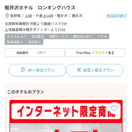
軽井沢ホテル ロンギングハウス
施設詳細
長野県
上田・戸倉上山田・軽井沢
軽井沢
北陸新幹線軽井沢駅より路線バスで5分
上信越道碓氷軽井沢インターより15分
エステ＆スパ
貸切風呂
宅配サービス
無料WiFiあり
ホテル
駐車場有り
送迎有り
4.1
収集中
日本旅行
TrustYou
JR＋宿泊プラン
航空＋宿泊プラン