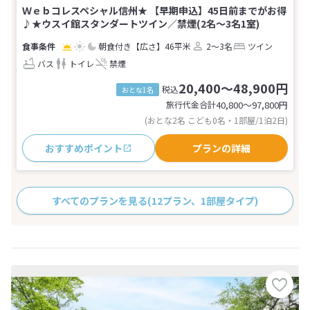
Ｗｅｂコレスペシャル信州★ 【早期申込】45日前までがお得
♪★ウスイ館スタンダートツイン／禁煙(2名～3名1室)
朝食付き
【広さ】46平米
2～3名
ツイン
バス
トイレ
禁煙
20,400～48,900円
税込
おとな1名
旅行代金合計
40,800〜97,800
円
(おとな2名 こども0名・1部屋/1泊2日)
おすすめポイント
プランの詳細
すべてのプランを見る
(12プラン、1部屋タイプ)