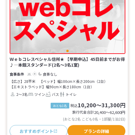
Ｗｅｂコレスペシャル信州★ 【早期申込】45日前までがお得
♪―本館スタンダード(2名～3名1室)
食事なし
【広さ】28平米
【ベッド】幅100cm×長さ200cm（2台）
【エキストラベッド】幅90cm×長さ180cm（1台）
2～3名
ツイン
バス
トイレ
10,200～31,300円
税込
おとな1名
旅行代金合計
20,400〜62,600
円
(おとな2名 こども0名・1部屋/1泊2日)
おすすめポイント
プランの詳細