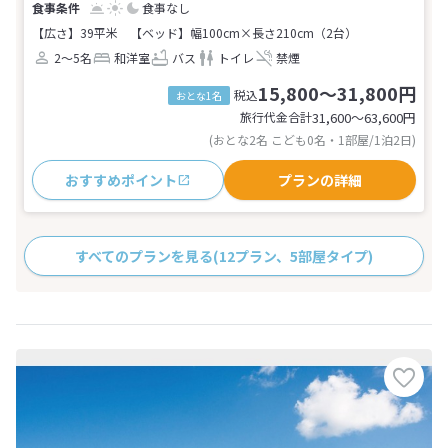
食事なし
【広さ】39平米
【ベッド】幅100cm×長さ210cm（2台）
2～5名
和洋室
バス
トイレ
禁煙
15,800～31,800円
税込
おとな1名
旅行代金合計
31,600〜63,600
円
(おとな2名 こども0名・1部屋/1泊2日)
おすすめポイント
プランの詳細
すべてのプランを見る
(12プラン、5部屋タイプ)