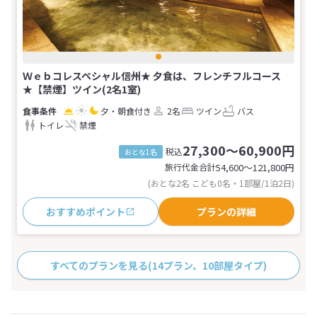
Ｗｅｂコレスペシャル信州★ 夕食は、フレンチフルコース
★【禁煙】ツイン(2名1室)
夕・朝食付き
2名
ツイン
バス
トイレ
禁煙
27,300～60,900円
税込
おとな1名
旅行代金合計
54,600〜121,800
円
(おとな2名 こども0名・1部屋/1泊2日)
おすすめポイント
プランの詳細
すべてのプランを見る
(14プラン、10部屋タイプ)