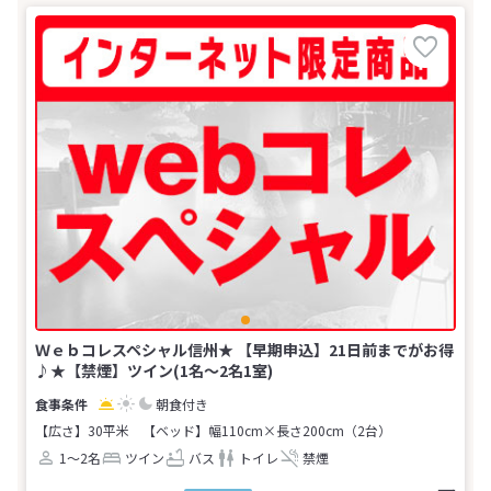
Ｗｅｂコレスペシャル信州★ 【早期申込】21日前までがお得
♪★【禁煙】ツイン(1名～2名1室)
朝食付き
【広さ】30平米
【ベッド】幅110cm×長さ200cm（2台）
1～2名
ツイン
バス
トイレ
禁煙