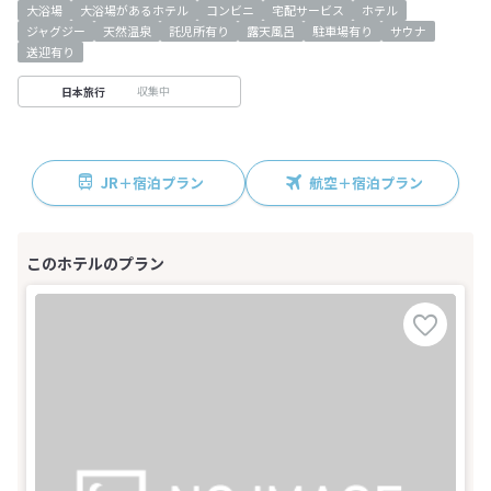
大浴場
大浴場があるホテル
コンビニ
宅配サービス
ホテル
ジャグジー
天然温泉
託児所有り
露天風呂
駐車場有り
サウナ
送迎有り
収集中
日本旅行
JR＋宿泊プラン
航空＋宿泊プラン