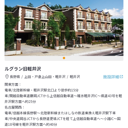
ルグラン旧軽井沢
施設詳細
長野県
上田・戸倉上山田・軽井沢
軽井沢
関東方面：
電車/北陸新幹線・軽井沢駅北口より徒歩約15分
車/関越自動車道藤岡JCTから上信越自動車道～碓氷軽井沢IC～県道43号を軽
井沢駅方面へ約25分
名古屋関西：
電車/信越本線長野駅～北陸新幹線またはしなの鉄道乗換え軽井沢駅下車
車/中央道岡谷JCTから長野道更埴JCTを経て上信越自動車道へ～小諸IC～国
道18号線を軽井沢駅方面へ約40分