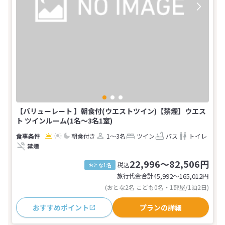
【バリューレート 】朝食付(ウエストツイン)【禁煙】ウエス
ト ツインルーム(1名～3名1室)
朝食付き
1～3名
ツイン
バス
トイレ
禁煙
22,996～82,506円
税込
おとな1名
旅行代金合計
45,992〜165,012
円
(おとな2名 こども0名・1部屋/1泊2日)
おすすめポイント
プランの詳細