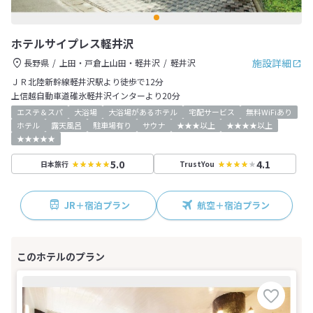
ホテルサイプレス軽井沢
施設詳細
長野県
上田・戸倉上山田・軽井沢
軽井沢
ＪＲ北陸新幹線軽井沢駅より徒歩で12分
上信越自動車道碓氷軽井沢インターより20分
エステ＆スパ
大浴場
大浴場があるホテル
宅配サービス
無料WiFiあり
ホテル
露天風呂
駐車場有り
サウナ
★★★以上
★★★★以上
★★★★★
5.0
4.1
日本旅行
TrustYou
JR＋宿泊プラン
航空＋宿泊プラン