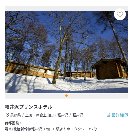
軽井沢プリンスホテル
施設詳細
長野県
上田・戸倉上山田・軽井沢
軽井沢
首都圏発：
電車/北陸新幹線軽井沢（南口）駅より車・タクシーで2分