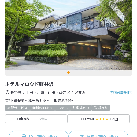
ホテルマロウド軽井沢
施設詳細
長野県
上田・戸倉上山田・軽井沢
軽井沢
車/上信越道～碓氷軽井沢～一般道約20分
宅配サービス
無料WiFiあり
ホテル
駐車場有り
送迎有り
4.2
収集中
日本旅行
TrustYou
JR＋宿泊プラン
航空＋宿泊プラン