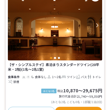
【ザ・シンプルステイ】素泊まりスタンダードツイン(20平
米・2階)(1名～2名1室)
食事なし
1～2名
ツイン
バス
トイレ
禁煙
10,870～29,675円
税込
おとな1名
旅行代金合計
21,740〜59,350
円
(おとな2名 こども0名・1部屋/1泊2日)