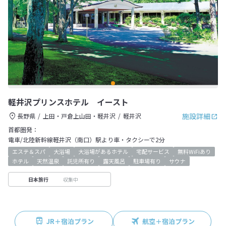
軽井沢プリンスホテル イースト
施設詳細
長野県
上田・戸倉上山田・軽井沢
軽井沢
首都圏発：
電車/北陸新幹線軽井沢（南口）駅より車・タクシーで2分
エステ＆スパ
大浴場
大浴場があるホテル
宅配サービス
無料WiFiあり
ホテル
天然温泉
託児所有り
露天風呂
駐車場有り
サウナ
収集中
日本旅行
JR＋宿泊プラン
航空＋宿泊プラン