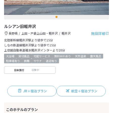
ルシアン旧軽井沢
施設詳細
長野県
上田・戸倉上山田・軽井沢
軽井沢
北陸新幹線軽井沢駅より徒歩で15分
しなの鉄道線軽井沢駅より徒歩で15分
上信越自動車道碓氷軽井沢インターより20分
大浴場
貸切風呂
宅配サービス
無料WiFiあり
天然温泉
露天風呂
駐車場有り
旅館
サウナ
送迎有り
収集中
日本旅行
JR＋宿泊プラン
航空＋宿泊プラン