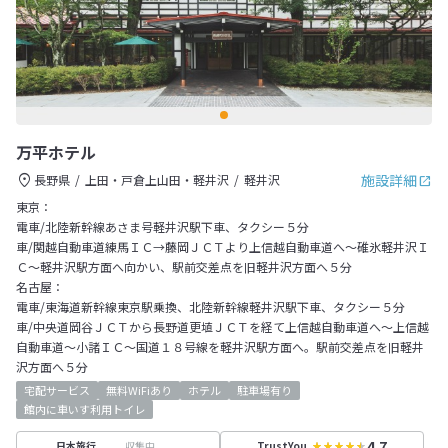
万平ホテル
施設詳細
長野県
上田・戸倉上山田・軽井沢
軽井沢
東京：
電車/北陸新幹線あさま号軽井沢駅下車、タクシー５分
車/関越自動車道練馬ＩＣ→藤岡ＪＣＴより上信越自動車道へ～碓氷軽井沢Ｉ
Ｃ～軽井沢駅方面へ向かい、駅前交差点を旧軽井沢方面へ５分
名古屋：
電車/東海道新幹線東京駅乗換、北陸新幹線軽井沢駅下車、タクシー５分
車/中央道岡谷ＪＣＴから長野道更埴ＪＣＴを経て上信越自動車道へ～上信越
自動車道～小諸ＩＣ～国道１８号線を軽井沢駅方面へ。駅前交差点を旧軽井
沢方面へ５分
宅配サービス
無料WiFiあり
ホテル
駐車場有り
館内に車いす利用トイレ
4.7
収集中
日本旅行
TrustYou