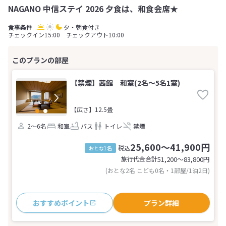
NAGANO 中信ステイ 2026 夕食は、和食会席★
夕・朝食付き
チェックイン15:00 チェックアウト10:00
【禁煙】茜館 和室(2名～5名1室)
【広さ】12.5畳
2～6名
和室
バス
トイレ
禁煙
25,600～41,900円
税込
おとな1名
旅行代金合計
51,200〜83,800
円
(おとな2名 こども0名・1部屋/1泊2日)
おすすめポイント
プラン詳細