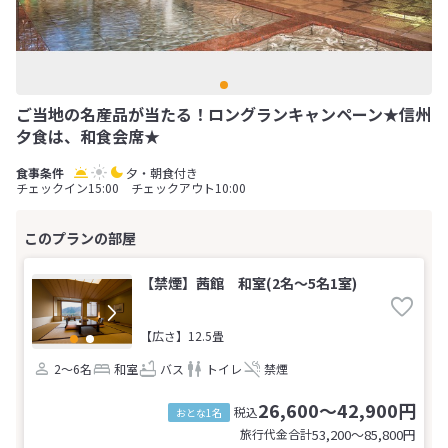
ご当地の名産品が当たる！ロングランキャンペーン★信州
夕食は、和食会席★
夕・朝食付き
チェックイン15:00 チェックアウト10:00
【禁煙】茜館 和室(2名～5名1室)
【広さ】12.5畳
2～6名
和室
バス
トイレ
禁煙
26,600～42,900円
税込
おとな1名
旅行代金合計
53,200〜85,800
円