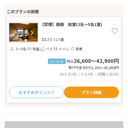
【禁煙】茜館 和室(2名～5名1室)
【広さ】12.5畳
2～6名
和室
バス
トイレ
禁煙
26,600～42,900円
税込
おとな1名
旅行代金合計
53,200〜85,800
円
(おとな2名 こども0名・1部屋/1泊2日)
おすすめポイント
プラン詳細