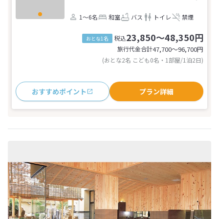
1～6名
和室
バス
トイレ
禁煙
23,850～48,350円
税込
おとな1名
旅行代金合計
47,700〜96,700
円
(おとな2名 こども0名・1部屋/1泊2日)
おすすめポイント
プラン詳細