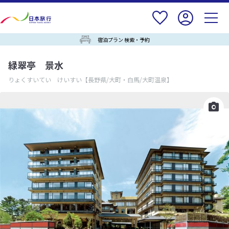
宿泊プラン 検索・予約
緑翠亭 景水
りょくすいてい けいすい
【長野県/大町・白馬/大町温泉】