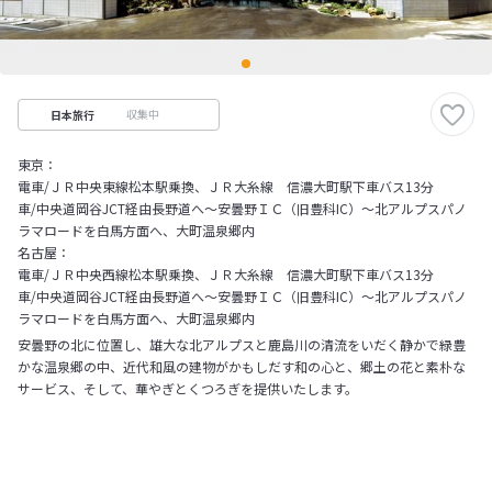
収集中
日本旅行
東京：
電車/ＪＲ中央東線松本駅乗換、ＪＲ大糸線 信濃大町駅下車バス13分
車/中央道岡谷JCT経由長野道へ～安曇野ＩＣ（旧豊科IC）～北アルプスパノ
ラマロードを白馬方面へ、大町温泉郷内
名古屋：
電車/ＪＲ中央西線松本駅乗換、ＪＲ大糸線 信濃大町駅下車バス13分
車/中央道岡谷JCT経由長野道へ～安曇野ＩＣ（旧豊科IC）～北アルプスパノ
ラマロードを白馬方面へ、大町温泉郷内
安曇野の北に位置し、雄大な北アルプスと鹿島川の清流をいだく静かで緑豊
かな温泉郷の中、近代和風の建物がかもしだす和の心と、郷土の花と素朴な
サービス、そして、華やぎとくつろぎを提供いたします。