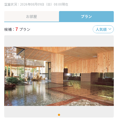
空室状況：2026年08月09日（日）08:00現在
※表示されている旅行代金・プラン内容は一定時間ごとに更新されます。最
終確認画面でご確認ください。
お部屋
プラン
7
候補：
プラン
人気順