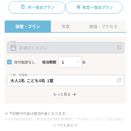
JR＋宿泊プラン
航空＋宿泊プラン
部屋・プラン
写真
施設・アクセス
日程
日付指定なし
宿泊期間
泊
人数・部屋数
もっと見る
※ 下記旅行代金は宿泊代金となります。
※幼児施設使用料、貸切風呂利用料等現地にてお支払いいただく代金は税込
み表記となりますが、消費税増税に伴い代金が一部変更となる場合がござい
つづきを見る
ます。