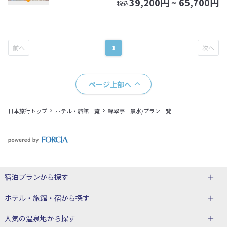
39,200
円 ~
65,700
円
税込
1
ページ上部へ
日本旅行トップ
ホテル・旅館一覧
緑翠亭 景水/プラン一覧
宿泊プランから探す
北海道
ホテル・旅館・宿
から探す
東北
北海道ホテル・旅館
人気の温泉地
から探す