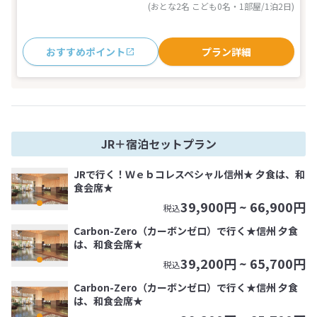
(おとな2名 こども0名・1部屋/1泊2日)
おすすめポイント
プラン詳細
JR＋宿泊セットプラン
JRで行く！Ｗｅｂコレスペシャル信州★ 夕食は、和
食会席★
39,900
円 ~
66,900
円
税込
Carbon-Zero（カーボンゼロ）で行く★信州 夕食
は、和食会席★
39,200
円 ~
65,700
円
税込
Carbon-Zero（カーボンゼロ）で行く★信州 夕食
は、和食会席★