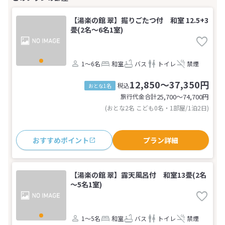
【湯楽の館 翠】掘りごたつ付 和室 12.5+3
畳(2名～6名1室)
1～6名
和室
バス
トイレ
禁煙
12,850～37,350円
税込
おとな1名
旅行代金合計
25,700〜74,700
円
(おとな2名 こども0名・1部屋/1泊2日)
おすすめポイント
プラン詳細
【湯楽の館 翠】露天風呂付 和室13畳(2名
～5名1室)
1～5名
和室
バス
トイレ
禁煙