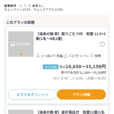
食事なし
チェックイン15:00 チェックアウト10:00
【湯楽の館 翠】掘りごたつ付 和室 12.5+3
畳(1名～6名1室)
1～6名
和室
バス
トイレ
禁煙
10,650～35,150円
税込
おとな1名
旅行代金合計
21,300〜70,300
円
(おとな2名 こども0名・1部屋/1泊2日)
おすすめポイント
プラン詳細
【湯楽の館 翠】露天風呂付 和室13畳(1名