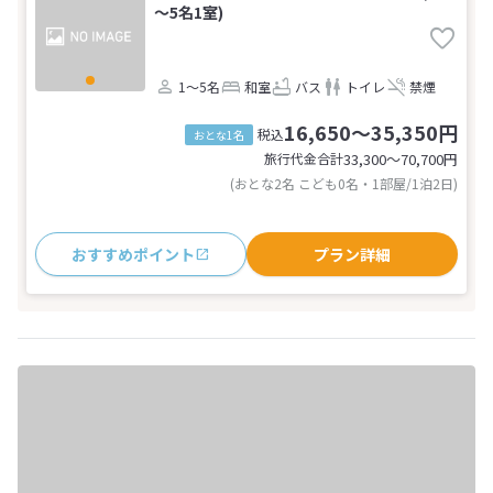
～5名1室)
1～5名
和室
バス
トイレ
禁煙
16,650～35,350円
税込
おとな1名
旅行代金合計
33,300〜70,700
円
(おとな2名 こども0名・1部屋/1泊2日)
おすすめポイント
プラン詳細