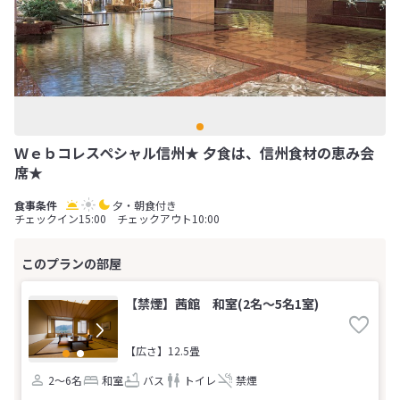
Ｗｅｂコレスペシャル信州★ 夕食は、信州食材の恵み会
席★
夕・朝食付き
チェックイン15:00 チェックアウト10:00
【禁煙】茜館 和室(2名～5名1室)
【広さ】12.5畳
2～6名
和室
バス
トイレ
禁煙