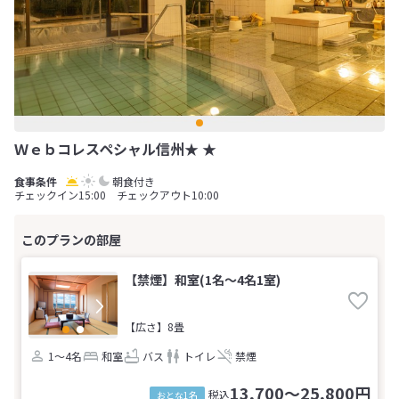
Ｗｅｂコレスペシャル信州★ ★
朝食付き
チェックイン15:00 チェックアウト10:00
【禁煙】和室(1名～4名1室)
【広さ】8畳
1～4名
和室
バス
トイレ
禁煙
13,700～25,800円
税込
おとな1名