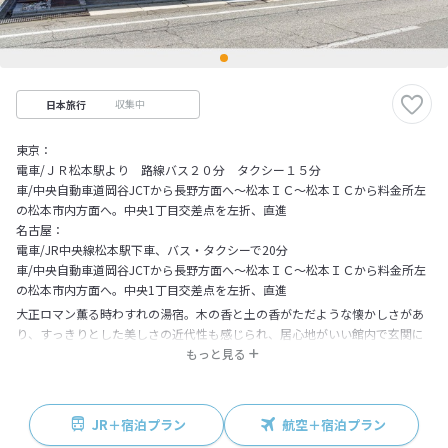
収集中
日本旅行
東京：
電車/ＪＲ松本駅より 路線バス２０分 タクシー１５分
車/中央自動車道岡谷JCTから長野方面へ～松本ＩＣ～松本ＩＣから料金所左
の松本市内方面へ。中央1丁目交差点を左折、直進
名古屋：
電車/JR中央線松本駅下車、バス・タクシーで20分
車/中央自動車道岡谷JCTから長野方面へ～松本ＩＣ～松本ＩＣから料金所左
の松本市内方面へ。中央1丁目交差点を左折、直進
大正ロマン薫る時わすれの湯宿。木の香と土の香がただような懐かしさがあ
り、すっきりとした美しさの近代性も感じられ、居心地がいい館内で玄関に
並ぶ下駄と二重になった格子戸、幾何学的なデザインをほどこした壁、伝統
もっと見る
的なベンがら色を取り入れた外壁などから伝わります。掘りごたつにステン
ドグラスという意表をついた食事処もあり、くつろぎの華やかさが入り混じ
る。
JR＋宿泊プラン
航空＋宿泊プラン