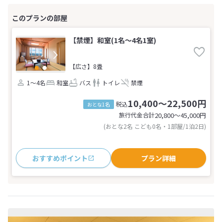
【禁煙】和室(1名～4名1室)
【広さ】8畳
1～4名
和室
バス
トイレ
禁煙
10,400～22,500円
税込
おとな1名
旅行代金合計
20,800〜45,000
円
(おとな2名 こども0名・1部屋/1泊2日)
おすすめポイント
プラン詳細