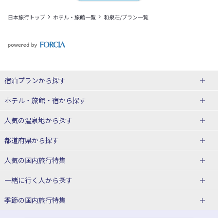
日本旅行トップ
ホテル・旅館一覧
和泉荘/プラン一覧
宿泊プランから探す
北海道
ホテル・旅館・宿
から探す
東北
北海道ホテル・旅館
人気の温泉地
から探す
青森県
岩手県
北海道
都道府県から探す
宮城県
秋田県
青森県ホテル・旅館
岩手県ホテル・旅館
湯の川温泉(北海道)
定山渓温泉(北海道)
人気の国内旅行特集
山形県
福島県
宮城県ホテル・旅館
秋田県ホテル・旅館
十勝川温泉(北海道)
阿寒湖温泉(北海道)
北海道旅行・ツアー
東京ディズニーリゾート®への旅
ユニバーサル・スタジオ・ジャパ
一緒に行く人
から探す
ンへの旅
関東
山形県ホテル・旅館
福島県ホテル・旅館
洞爺湖温泉(北海道)
川湯温泉(北海道)
東北
一人旅 国内版
家族・子連れ旅行 国内版
季節の国内旅行特集
温泉旅行
日帰り旅行
東京都
神奈川県
層雲峡温泉(北海道)
知床温泉(北海道)