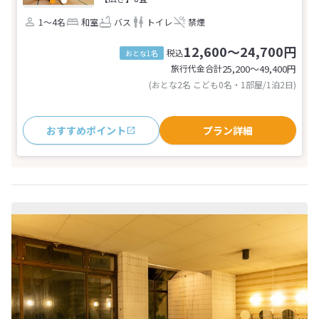
1～4名
和室
バス
トイレ
禁煙
12,600～24,700円
税込
おとな1名
旅行代金合計
25,200〜49,400
円
(おとな2名 こども0名・1部屋/1泊2日)
おすすめポイント
プラン詳細