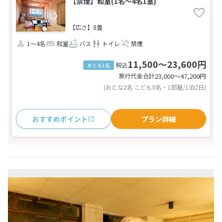
【禁煙】和室(1名～4名1室)
【広さ】8畳
1～4名
和室
バス
トイレ
禁煙
11,500～23,600円
税込
おとな1名
旅行代金合計
23,000〜47,200
円
(おとな2名 こども0名・1部屋/1泊2日)
おすすめポイント
プラン詳細