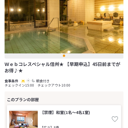
Ｗｅｂコレスペシャル信州★ 【早期申込】45日前までが
お得♪★
朝食付き
チェックイン15:00 チェックアウト10:00
【禁煙】和室(1名～4名1室)
【広さ】8畳