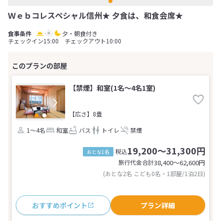
Ｗｅｂコレスペシャル信州★ 夕食は、和食会席★
夕・朝食付き
チェックイン15:00 チェックアウト10:00
【禁煙】和室(1名～4名1室)
【広さ】8畳
1～4名
和室
バス
トイレ
禁煙
19,200～31,300円
税込
おとな1名
旅行代金合計
38,400〜62,600
円
(おとな2名 こども0名・1部屋/1泊2日)
おすすめポイント
プラン詳細