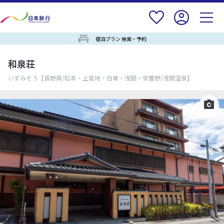
宿泊プラン 検索・予約
和泉荘
いずみそう
【長野県/松本・上高地・白骨・浅間・安曇野/浅間温泉】