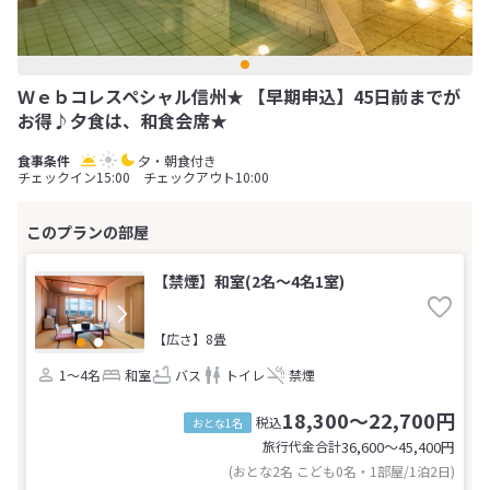
Ｗｅｂコレスペシャル信州★ 【早期申込】45日前までが
お得♪夕食は、和食会席★
夕・朝食付き
チェックイン15:00 チェックアウト10:00
【禁煙】和室(2名～4名1室)
【広さ】8畳
1～4名
和室
バス
トイレ
禁煙
18,300～22,700円
税込
おとな1名
旅行代金合計
36,600〜45,400
円
(おとな2名 こども0名・1部屋/1泊2日)