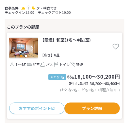
夕・朝食付き
チェックイン15:00 チェックアウト10:00
【禁煙】和室(1名～4名1室)
【広さ】8畳
1～4名
和室
バス
トイレ
禁煙
18,100～30,200円
税込
おとな1名
旅行代金合計
36,200〜60,400
円
(おとな2名 こども0名・1部屋/1泊2日)
おすすめポイント
プラン詳細