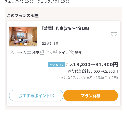
チェックイン15:00 チェックアウト10:00
【禁煙】和室(2名～4名1室)
【広さ】8畳
1～4名
和室
バス
トイレ
禁煙
19,300～31,400円
税込
おとな1名
旅行代金合計
38,600〜62,800
円
(おとな2名 こども0名・1部屋/1泊2日)
おすすめポイント
プラン詳細