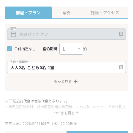
部屋・プラン
写真
施設・アクセス
日程
日付指定なし
宿泊期間
泊
人数・部屋数
もっと見る
※ 下記旅行代金は宿泊代金となります。
※幼児施設使用料、貸切風呂利用料等現地にてお支払いいただく代金は税込
み表記となりますが、消費税増税に伴い代金が一部変更となる場合がござい
つづきを見る
ます。
空室状況：2026年08月05日（水）20:00現在
※表示されている旅行代金・プラン内容は一定時間ごとに更新されます。最
終確認画面でご確認ください。