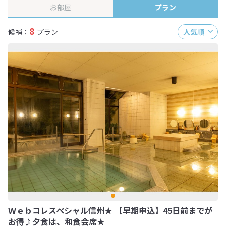
お部屋
プラン
8
候補：
プラン
人気順
Ｗｅｂコレスペシャル信州★ 【早期申込】45日前までが
お得♪夕食は、和食会席★