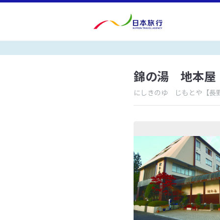
錦の湯 地本屋
にしきのゆ じもとや
【長