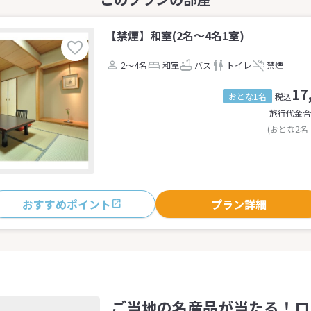
【禁煙】和室(2名～4名1室)
2～4名
和室
バス
トイレ
禁煙
17
おとな1名
税込
旅行代金合
(おとな2名
おすすめポイント
プラン詳細
ご当地の名産品が当たる！ロ