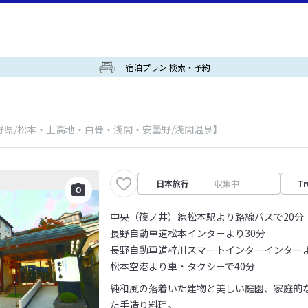
宿泊プラン 検索・予約
野県/松本・上高地・白骨・浅間・安曇野/浅間温泉】
日本旅行
収集中
Tr
中央（篠ノ井）線松本駅より路線バスで20分
長野自動車道松本インターより30分
長野自動車道梓川スマートインターインターよ
松本空港より車・タクシーで40分
純和風の落着いた建物と美しい庭園、家庭的
た手造り料理。