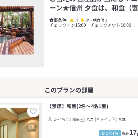
ーン★信州 夕食は、和食（
夕・朝食付き
チェックイン15:00 チェックアウト10:00
【禁煙】和室(2名～4名1室)
2～4名
和室
バス
トイレ
禁煙
17
おとな1名
税込