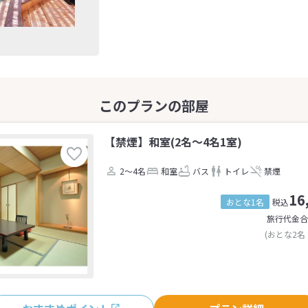
【禁煙】和室(2名～4名1室)
2～4名
和室
バス
トイレ
禁煙
16
おとな1名
税込
旅行代金合
(おとな2名