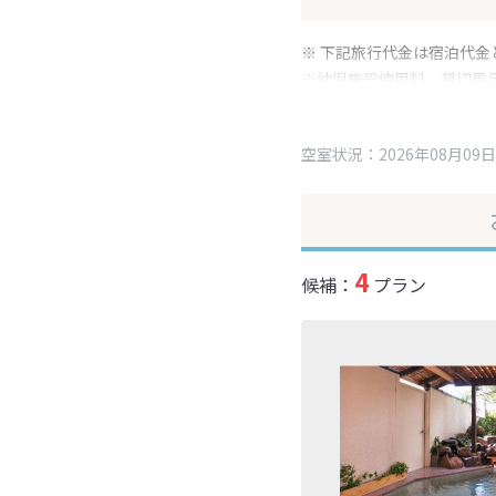
※ 下記旅行代金は宿泊代金
※幼児施設使用料、貸切風
変更となる場合がございま
※表示されている旅行代金
空室状況：2026年08月09日
4
候補：
プラン