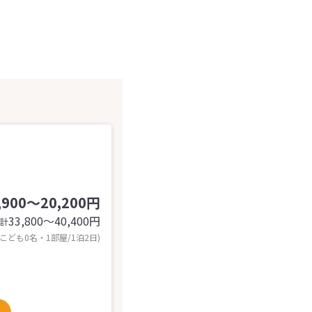
,900～20,200円
33,800〜40,400
円
計
 こども0名・1部屋/1泊2日)