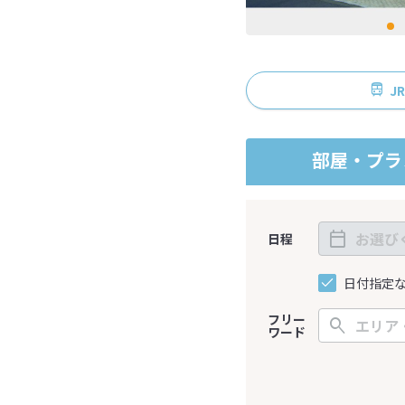
J
部屋・プラ
日程
日付指定
フリー
ワード