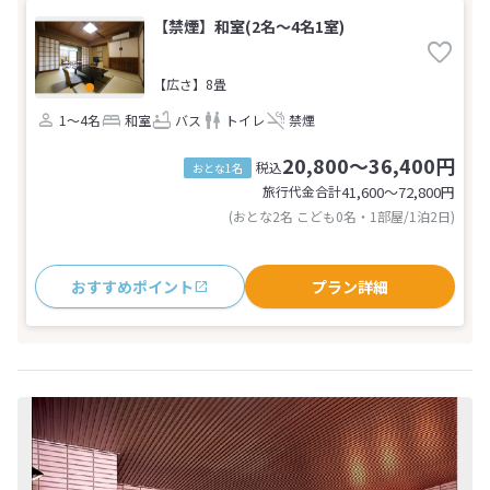
【禁煙】和室(2名～4名1室)
【広さ】8畳
1～4名
和室
バス
トイレ
禁煙
20,800～36,400円
税込
おとな1名
旅行代金合計
41,600〜72,800
円
(おとな2名 こども0名・1部屋/1泊2日)
おすすめポイント
プラン詳細