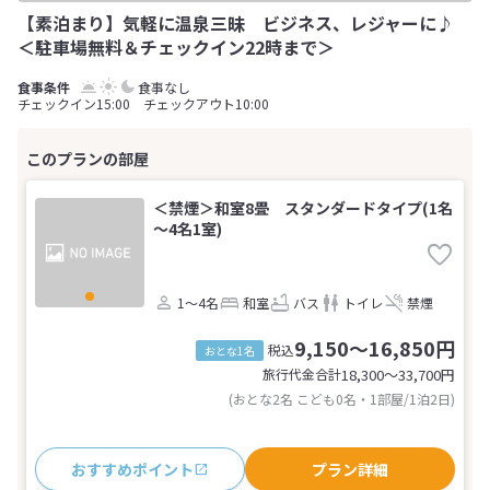
【素泊まり】気軽に温泉三昧 ビジネス、レジャーに♪
＜駐車場無料＆チェックイン22時まで＞
食事なし
チェックイン15:00 チェックアウト10:00
＜禁煙＞和室8畳 スタンダードタイプ(1名
～4名1室)
1～4名
和室
バス
トイレ
禁煙
9,150～16,850円
税込
おとな1名
旅行代金合計
18,300〜33,700
円
(おとな2名 こども0名・1部屋/1泊2日)
おすすめポイント
プラン詳細