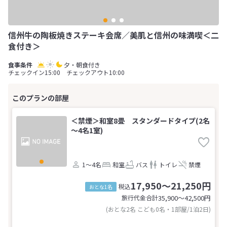
信州牛の陶板焼きステーキ会席／美肌と信州の味満喫＜二
食付き＞
夕・朝食付き
チェックイン15:00 チェックアウト10:00
＜禁煙＞和室8畳 スタンダードタイプ(2名
～4名1室)
1～4名
和室
バス
トイレ
禁煙
17,950～21,250円
税込
おとな1名
旅行代金合計
35,900〜42,500
円
(おとな2名 こども0名・1部屋/1泊2日)