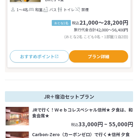
1～4名
和室
バス
トイレ
禁煙
21,000～28,200円
税込
おとな1名
旅行代金合計
42,000〜56,400
円
(おとな2名 こども0名・1部屋/1泊2日)
おすすめポイント
プラン詳細
JR＋宿泊セットプラン
JRで行く！Ｗｅｂコレスペシャル信州★ 夕食は、和
食会席★
33,000
円 ~
55,000
円
税込
Carbon-Zero（カーボンゼロ）で行く★信州 夕食