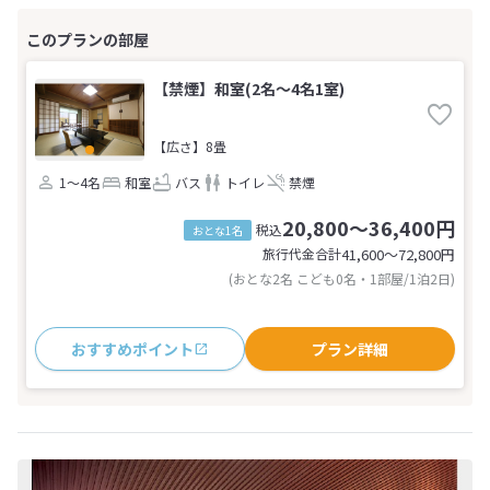
【禁煙】和室(2名～4名1室)
【広さ】8畳
1～4名
和室
バス
トイレ
禁煙
20,800～36,400円
税込
おとな1名
旅行代金合計
41,600〜72,800
円
(おとな2名 こども0名・1部屋/1泊2日)
おすすめポイント
プラン詳細