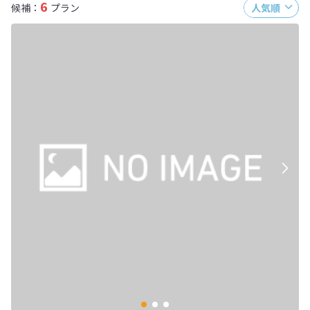
6
候補：
プラン
人気順