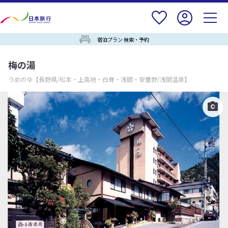
宿泊プラン 検索・予約
梅の湯
うめのゆ
【長野県/松本・上高地・白骨・浅間・安曇野/浅間温泉】