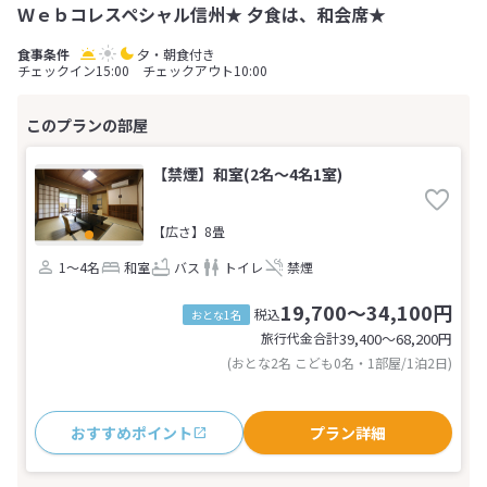
Ｗｅｂコレスペシャル信州★ 夕食は、和会席★
夕・朝食付き
チェックイン15:00 チェックアウト10:00
【禁煙】和室(2名～4名1室)
【広さ】8畳
1～4名
和室
バス
トイレ
禁煙
19,700～34,100円
税込
おとな1名
旅行代金合計
39,400〜68,200
円
(おとな2名 こども0名・1部屋/1泊2日)
おすすめポイント
プラン詳細