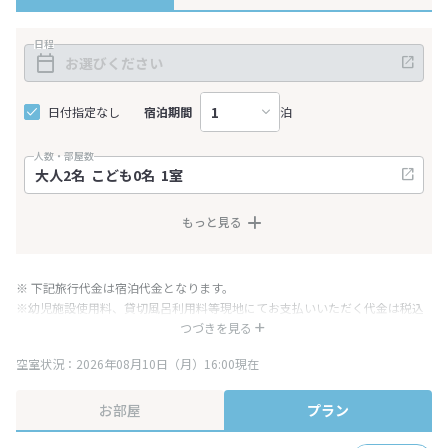
日程
日付指定なし
宿泊期間
泊
人数・部屋数
もっと見る
※ 下記旅行代金は宿泊代金となります。
※幼児施設使用料、貸切風呂利用料等現地にてお支払いいただく代金は税込
み表記となりますが、消費税増税に伴い代金が一部変更となる場合がござい
つづきを見る
ます。
空室状況：2026年08月10日（月）16:00現在
※表示されている旅行代金・プラン内容は一定時間ごとに更新されます。最
終確認画面でご確認ください。
お部屋
プラン