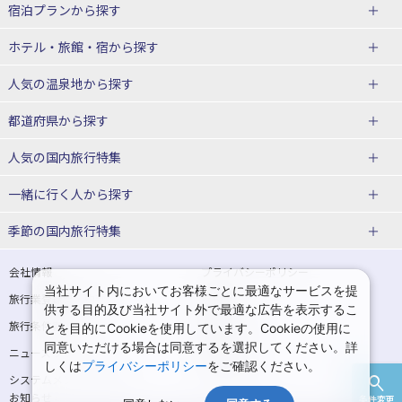
宿泊プランから探す
北海道
ホテル・旅館・宿
から探す
東北
北海道ホテル・旅館
人気の温泉地
から探す
青森県
岩手県
北海道
都道府県から探す
宮城県
秋田県
青森県ホテル・旅館
岩手県ホテル・旅館
湯の川温泉(北海道)
定山渓温泉(北海道)
人気の国内旅行特集
山形県
福島県
宮城県ホテル・旅館
秋田県ホテル・旅館
十勝川温泉(北海道)
阿寒湖温泉(北海道)
北海道旅行・ツアー
東京ディズニーリゾート®への旅
ユニバーサル・スタジオ・ジャパ
一緒に行く人
から探す
ンへの旅
関東
山形県ホテル・旅館
福島県ホテル・旅館
洞爺湖温泉(北海道)
川湯温泉(北海道)
東北
一人旅 国内版
家族・子連れ旅行 国内版
季節の国内旅行特集
温泉旅行
日帰り旅行
東京都
神奈川県
層雲峡温泉(北海道)
知床温泉(北海道)
青森旅行・ツアー
岩手旅行・ツアー
カップル・夫婦旅行 国内版
女子旅 国内版
桜・お花見特集
ゴールデンウィーク（GW）の国内
会社情報
プライバシーポリシー
旅行
当社サイト内においてお客様ごとに最適なサービスを提
埼玉県
千葉県
東京都ホテル・旅館
神奈川県ホテル・旅館
東北
旅行業登録票・約款
規約集
宮城旅行・ツアー
秋田旅行・ツアー
卒業旅行・学生旅行 国内版
供する目的及び当社サイト外で最適な広告を表示するこ
夏休み・お盆の国内旅行
7月の国内旅行
旅行条件書
商標について
とを目的にCookieを使用しています。Cookieの使用に
茨城県
栃木県
埼玉県ホテル・旅館
千葉県ホテル・旅館
花巻温泉(岩手)
蔵王温泉(山形)
山形旅行・ツアー
福島旅行・ツアー
同意いただける場合は同意するを選択してください。詳
ニュースリリース
採用情報
8月の国内旅行
9月の国内旅行
しくは
プライバシーポリシー
をご確認ください。
群馬県
茨城県ホテル・旅館
栃木県ホテル・旅館
かみのやま温泉(山形)
鳴子温泉(宮城)
関東
システムメンテナンスの
サイトマップ
10月の国内旅行
11月の国内旅行
お知らせ
条件変更