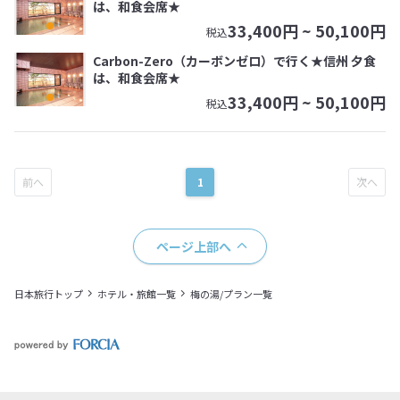
は、和食会席★
33,400
円 ~
50,100
円
税込
Carbon-Zero（カーボンゼロ）で行く★信州 夕食
は、和食会席★
33,400
円 ~
50,100
円
税込
1
ページ上部へ
日本旅行トップ
ホテル・旅館一覧
梅の湯/プラン一覧