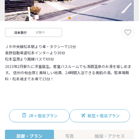
収集中
日本旅行
ＪＲ中央線松本駅より車・タクシーで15分
長野自動車道松本インターより30分
松本空港より路線バスで60分
2023年2月新たに洋室誕生。客室バスルームでも浅間温泉のお湯を愉しめま
す。 信州の旬会席と美味しい地酒、24時間入浴できる美肌の湯。駐車場無
料・松本城までお車で15分！
JR＋宿泊プラン
航空＋宿泊プラン
部屋・プラン
写真
施設・アクセス