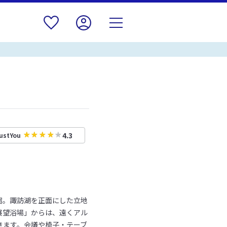
4.3
ustYou
宿。諏訪湖を正面にした立地
展望浴場」からは、遠くアル
きます。会議や椅子・テーブ