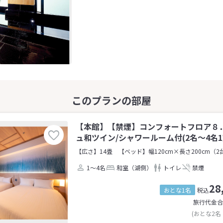
【本館】【禁煙】コンフォートフロア８
ュ和ツイン/シャワールーム付(2名～4名1
【広さ】14畳
【ベッド】幅120cm×長さ200cm（2
1～4名
和室（湖側）
トイレ
禁煙
28
おとな1名
税込
旅行代金合
(おとな2名