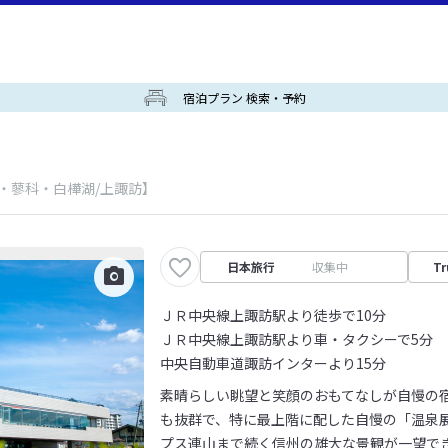
宿泊プラン 検索・予約
・蓼科・白樺湖/上諏訪】
日本旅行
収集中
Tr
ＪＲ中央線上諏訪駅より徒歩で10分
ＪＲ中央線上諏訪駅より車・タクシーで5分
中央自動車道諏訪インターより15分
素晴らしい眺望と笑顔のおもてなしが自慢の
も抜群で、特に最上階に配した自慢の「温泉
プス連山まで続く信州の雄大な景観が一望で