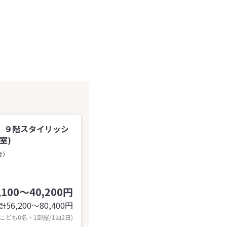
．９階スタイリッシ
室)
台）
,100～40,200円
56,200〜80,400
円
計
 こども0名・1部屋/1泊2日)