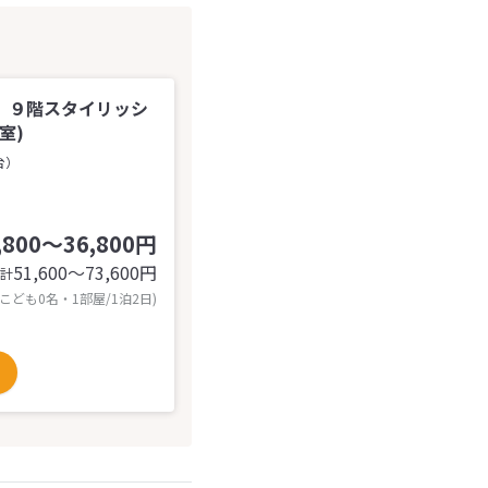
．９階スタイリッシ
室)
台）
,800～36,800円
51,600〜73,600
円
計
 こども0名・1部屋/1泊2日)