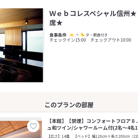
Ｗｅｂコレスペシャル信州★
席★
夕・朝食付き
チェックイン15:00 チェックアウト10:00
【本館】【禁煙】コンフォートフロア８
ュ和ツイン/シャワールーム付(2名～4名1
【広さ】14畳
【ベッド】幅120cm×長さ200cm（2