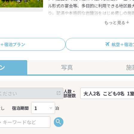
ル形式の宴会等、多目的に利用できる地区最
り。足湯や本格的な岩盤浴をはじめ癒しの施
もっと見る
R＋宿泊プラン
航空＋宿泊
ン
写真
施
人数・
部屋数
なし
宿泊期間
泊