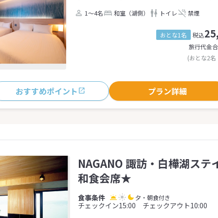
1～4名
和室（湖側）
トイレ
禁煙
25
おとな1名
税込
旅行代金合
(おとな2名
おすすめポイント
プラン詳細
NAGANO 諏訪・白樺湖ステイ
和食会席★
夕・朝食付き
チェックイン15:00 チェックアウト10:00