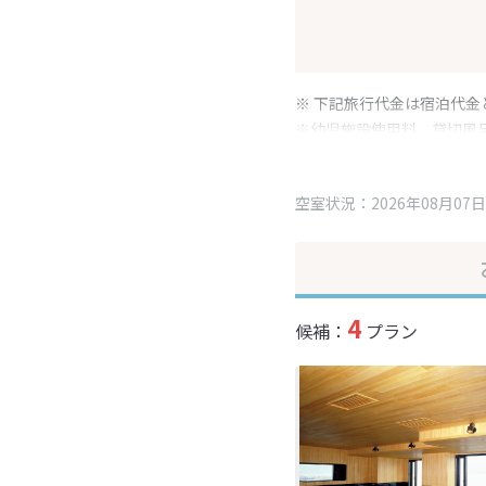
※ 下記旅行代金は宿泊代金
※幼児施設使用料、貸切風
変更となる場合がございま
※表示されている旅行代金
空室状況：2026年08月07日
4
候補：
プラン