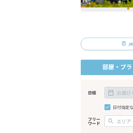
J
部屋・プラ
日程
日付指定
フリー
ワード