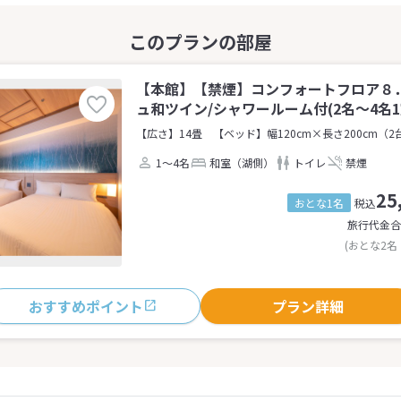
【本館】【禁煙】コンフォートフロア８
ュ和ツイン/シャワールーム付(2名～4名1
【広さ】14畳
【ベッド】幅120cm×長さ200cm（2
1～4名
和室（湖側）
トイレ
禁煙
25
おとな1名
税込
旅行代金合
(おとな2名
おすすめポイント
プラン詳細