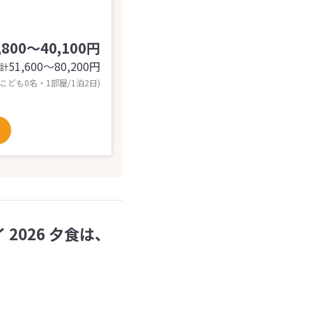
,800～40,100円
51,600〜80,200
円
計
 こども0名・1部屋/1泊2日)
 2026 夕食は、