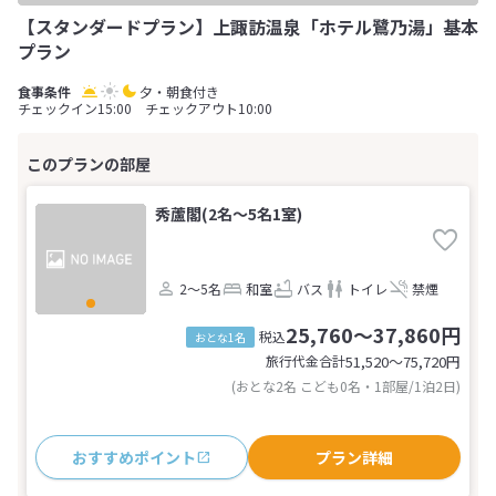
【スタンダードプラン】上諏訪温泉「ホテル鷺乃湯」基本
プラン
夕・朝食付き
チェックイン15:00 チェックアウト10:00
秀蘆閣(2名～5名1室)
2～5名
和室
バス
トイレ
禁煙
25,760～37,860円
税込
おとな1名
旅行代金合計
51,520〜75,720
円
(おとな2名 こども0名・1部屋/1泊2日)
おすすめポイント
プラン詳細