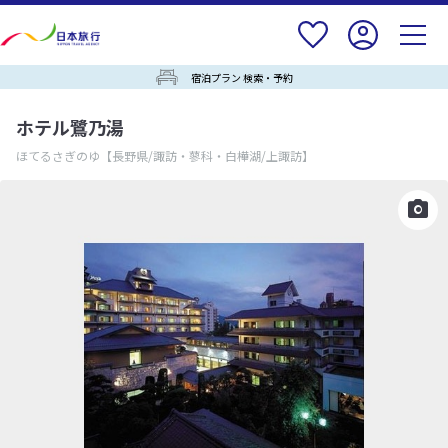
宿泊プラン 検索・予約
ホテル鷺乃湯
ほてるさぎのゆ
【長野県/諏訪・蓼科・白樺湖/上諏訪】