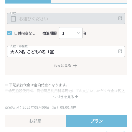
日程
日付指定なし
宿泊期間
泊
人数・部屋数
もっと見る
※ 下記旅行代金は宿泊代金となります。
※幼児施設使用料、貸切風呂利用料等現地にてお支払いいただく代金は税込
み表記となりますが、消費税増税に伴い代金が一部変更となる場合がござい
つづきを見る
ます。
空室状況：2026年08月09日（日）08:00現在
※表示されている旅行代金・プラン内容は一定時間ごとに更新されます。最
終確認画面でご確認ください。
お部屋
プラン