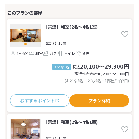
【禁煙】和室(2名～4名1室)
【広さ】10畳
1～5名
和室
バス
トイレ
禁煙
20,100～29,900円
税込
おとな1名
旅行代金合計
40,200〜59,800
円
(おとな2名 こども0名・1部屋/1泊2日)
おすすめポイント
プラン詳細
【禁煙】和室(2名～4名1室)
【広さ】10畳