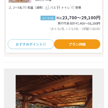
2～5名
和室（湖側）
バス
トイレ
禁煙
23,700～29,100円
税込
おとな1名
旅行代金合計
47,400〜58,200
円
(おとな2名 こども0名・1部屋/1泊2日)
おすすめポイント
プラン詳細