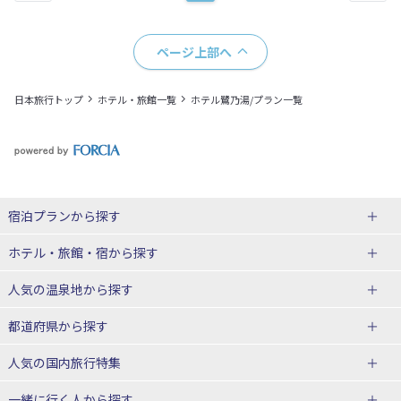
ページ上部へ
日本旅行トップ
ホテル・旅館一覧
ホテル鷺乃湯/プラン一覧
宿泊プランから探す
北海道
ホテル・旅館・宿
から探す
東北
北海道ホテル・旅館
人気の温泉地
から探す
青森県
岩手県
北海道
都道府県から探す
宮城県
秋田県
青森県ホテル・旅館
岩手県ホテル・旅館
湯の川温泉(北海道)
定山渓温泉(北海道)
人気の国内旅行特集
山形県
福島県
宮城県ホテル・旅館
秋田県ホテル・旅館
十勝川温泉(北海道)
阿寒湖温泉(北海道)
北海道旅行・ツアー
東京ディズニーリゾート®への旅
ユニバーサル・スタジオ・ジャパ
一緒に行く人
から探す