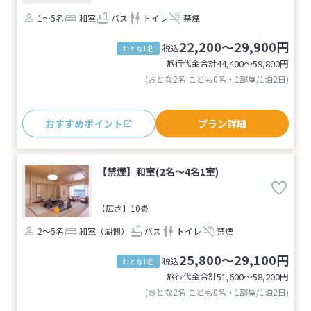
1～5名
和室
バス
トイレ
禁煙
22,200～29,900円
税込
おとな1名
旅行代金合計
44,400〜59,800
円
(おとな2名 こども0名・1部屋/1泊2日)
おすすめポイント
プラン詳細
【禁煙】和室(2名～4名1室)
【広さ】10畳
2～5名
和室（湖側）
バス
トイレ
禁煙
25,800～29,100円
税込
おとな1名
旅行代金合計
51,600〜58,200
円
(おとな2名 こども0名・1部屋/1泊2日)