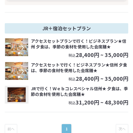
JR＋宿泊セットプラン
アクセスセットプランで行く！ビジネスプラン★信
州 夕食は、季節の食材を使用した会席膳★
28,400
円 ~
35,000
円
税込
アクセスセットで行く！ビジネスプラン★信州 夕食
は、季節の食材を使用した会席膳★
28,400
円 ~
35,000
円
税込
JRで行く！Ｗｅｂコレスペシャル信州★ 夕食は、季
節の食材を使用した会席膳★
31,200
円 ~
48,300
円
税込
1