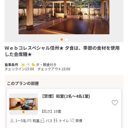
Ｗｅｂコレスペシャル信州★ 夕食は、季節の食材を使用
した会席膳★
夕・朝食付き
チェックイン15:00 チェックアウト10:00
【禁煙】和室(2名～4名1室)
【広さ】10畳
1～5名
和室
バス
トイレ
禁煙