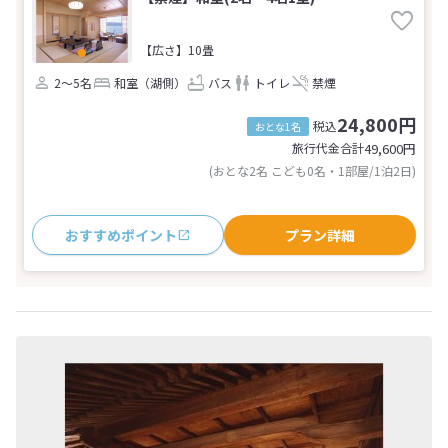
【広さ】10畳
2～5名
和室（湖側）
バス
トイレ
禁煙
24,800円
税込
おとな1名
旅行代金合計
49,600
円
(おとな2名 こども0名・1部屋/1泊2日)
おすすめポイント
プラン詳細