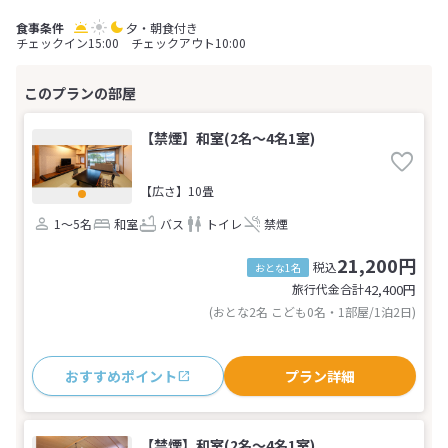
夕・朝食付き
チェックイン15:00 チェックアウト10:00
【禁煙】和室(2名～4名1室)
【広さ】10畳
1～5名
和室
バス
トイレ
禁煙
21,200円
税込
おとな1名
旅行代金合計
42,400
円
(おとな2名 こども0名・1部屋/1泊2日)
おすすめポイント
プラン詳細
【禁煙】和室(2名～4名1室)