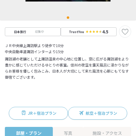
4.5
収集中
日本旅行
TrustYou
ＪＲ中央線上諏訪駅より徒歩で10分
中央自動車道諏訪インターより15分
諏訪湖の老舗として上諏訪温泉の中心地に位置し、窓に広がる諏訪湖をより
豊かに感じていただけるゆとりの客室。信州の夜空を露天風呂に浸かりなが
らお客様を優しく包みこみ、日本人が大切にして来た風流を心新にもてなす
御宿でございます。
JR＋宿泊プラン
航空＋宿泊プラン
部屋・プラン
写真
施設・アクセス