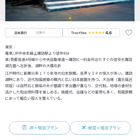
4.6
収集中
日本旅行
TrustYou
東京：
電車/JR中央本線上諏訪駅より徒歩8分
車/首都高速4号線から中央自動車道～諏訪IC～料金所出たすぐの信号を諏訪
湖方面へ左折後、湖畔の大橋右折
江戸時代に創業以来１７０余年の日本旅館。各界ＶＩＰの受入が多い。諏訪
湖畔にあり、近代和風建築の館内と広い日本庭園を持つ。大浴場（露天風呂
併設）は自然石と無垢の木が基調で男女趣が異なり、交代制。地場の食材を
活かした和会席料理を愉しめる。結婚式、会議などの宴席も多く、和風旅館
にあって幅広い設えを整えている。
JR＋宿泊プラン
航空＋宿泊プラン