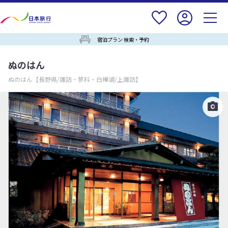
宿泊プラン 検索・予約
ぬのはん
ぬのはん
【長野県/諏訪・蓼科・白樺湖/上諏訪】