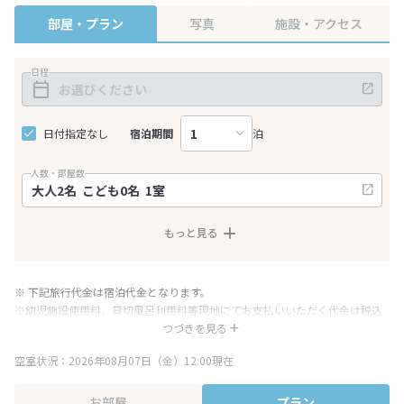
部屋・プラン
写真
施設・アクセス
日程
日付指定なし
宿泊期間
泊
人数・部屋数
もっと見る
※ 下記旅行代金は宿泊代金となります。
※幼児施設使用料、貸切風呂利用料等現地にてお支払いいただく代金は税込
み表記となりますが、消費税増税に伴い代金が一部変更となる場合がござい
つづきを見る
ます。
空室状況：2026年08月07日（金）12:00現在
※表示されている旅行代金・プラン内容は一定時間ごとに更新されます。最
終確認画面でご確認ください。
お部屋
プラン