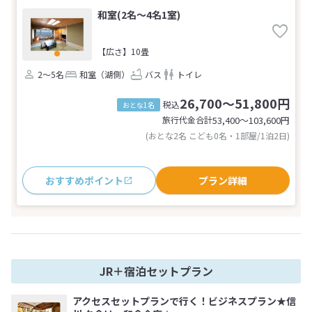
和室(2名～4名1室)
【広さ】10畳
2～5名
和室（湖側）
バス
トイレ
26,700～51,800円
税込
おとな1名
旅行代金合計
53,400〜103,600
円
(おとな2名 こども0名・1部屋/1泊2日)
おすすめポイント
プラン詳細
JR＋宿泊セットプラン
アクセスセットプランで行く！ビジネスプラン★信