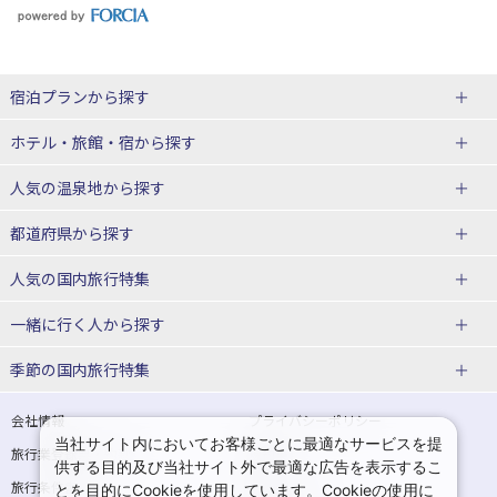
宿泊プランから探す
北海道
ホテル・旅館・宿
から探す
東北
北海道ホテル・旅館
人気の温泉地
から探す
青森県
岩手県
北海道
都道府県から探す
宮城県
秋田県
青森県ホテル・旅館
岩手県ホテル・旅館
湯の川温泉(北海道)
定山渓温泉(北海道)
人気の国内旅行特集
山形県
福島県
宮城県ホテル・旅館
秋田県ホテル・旅館
十勝川温泉(北海道)
阿寒湖温泉(北海道)
北海道旅行・ツアー
東京ディズニーリゾート®への旅
ユニバーサル・スタジオ・ジャパ
一緒に行く人
から探す
ンへの旅
関東
山形県ホテル・旅館
福島県ホテル・旅館
洞爺湖温泉(北海道)
川湯温泉(北海道)
東北
一人旅 国内版
家族・子連れ旅行 国内版
季節の国内旅行特集
温泉旅行
日帰り旅行
東京都
神奈川県
層雲峡温泉(北海道)
知床温泉(北海道)
青森旅行・ツアー
岩手旅行・ツアー
カップル・夫婦旅行 国内版
女子旅 国内版
桜・お花見特集
ゴールデンウィーク（GW）の国内
会社情報
プライバシーポリシー
旅行
当社サイト内においてお客様ごとに最適なサービスを提
埼玉県
千葉県
東京都ホテル・旅館
神奈川県ホテル・旅館
東北
旅行業登録票・約款
規約集
宮城旅行・ツアー
秋田旅行・ツアー
卒業旅行・学生旅行 国内版
供する目的及び当社サイト外で最適な広告を表示するこ
夏休み・お盆の国内旅行
7月の国内旅行
旅行条件書
商標について
とを目的にCookieを使用しています。Cookieの使用に
茨城県
栃木県
埼玉県ホテル・旅館
千葉県ホテル・旅館