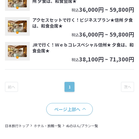
州 夕食は、和食会席★
36,000
円 ~
59,800
円
税込
アクセスセットで行く！ビジネスプラン★信州 夕食
は、和食会席★
36,000
円 ~
59,800
円
税込
JRで行く！Ｗｅｂコレスペシャル信州★ 夕食は、和
食会席★
38,100
円 ~
71,300
円
税込
1
ページ上部へ
日本旅行トップ
ホテル・旅館一覧
ぬのはん/プラン一覧