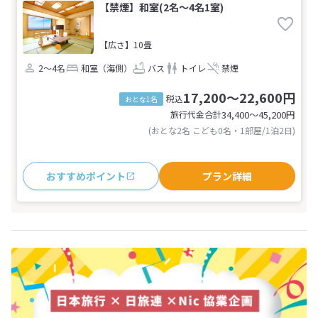
【禁煙】和室(2名～4名1室)
【広さ】10畳
2～4名
和室（海側）
バス
トイレ
禁煙
17,200～22,600円
税込
おとな1名
旅行代金合計
34,400〜45,200
円
(おとな2名 こども0名・1部屋/1泊2日)
おすすめポイント
プラン詳細