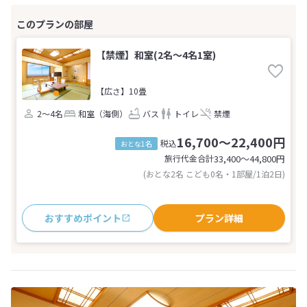
【禁煙】和室(2名～4名1室)
【広さ】10畳
2～4名
和室（海側）
バス
トイレ
禁煙
16,700～22,400円
税込
おとな1名
旅行代金合計
33,400〜44,800
円
(おとな2名 こども0名・1部屋/1泊2日)
おすすめポイント
プラン詳細