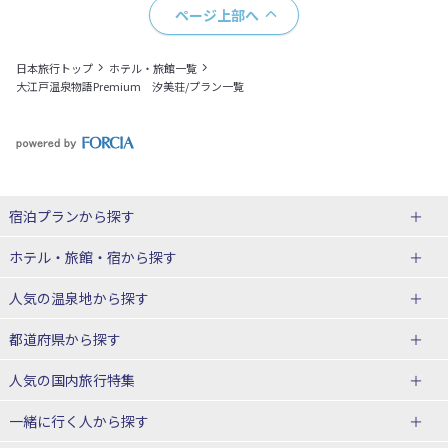
ページ上部へ
日本旅行トップ
ホテル・旅館一覧
大江戸温泉物語Premium 汐美荘/プラン一覧
宿泊プランから探す
北海道
ホテル・旅館・宿
から探す
東北
北海道ホテル・旅館
人気の温泉地
から探す
青森県
岩手県
北海道
都道府県から探す
宮城県
秋田県
青森県ホテル・旅館
岩手県ホテル・旅館
湯の川温泉(北海道)
定山渓温泉(北海道)
人気の国内旅行特集
山形県
福島県
宮城県ホテル・旅館
秋田県ホテル・旅館
十勝川温泉(北海道)
阿寒湖温泉(北海道)
北海道旅行・ツアー
東京ディズニーリゾート®への旅
ユニバーサル・スタジオ・ジャパ
一緒に行く人
から探す
ンへの旅