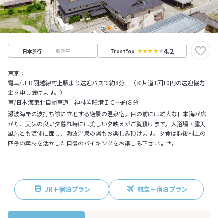
4.2
収集中
日本旅行
TrustYou
東京：
電車/ＪＲ羽越線村上駅より送迎バスで約8分 （※片道1回10円の送迎協力
金を申し受けます。）
車/日本海東北自動車道 神林岩船港ＩＣ～約８分
瀬波海岸の波打ち際に立地する絶景の温泉宿。目の前には雄大な日本海が広
がり、天気の良い夕暮れ時には美しい夕映えがご覧頂けます。大浴場・露天
風呂とも海側に面し、瀬波温泉の湯もお楽しみ頂けます。夕食は越後村上の
四季の素材を活かした自慢のバイキングをお楽しみ下さいませ。
JR＋宿泊プラン
航空＋宿泊プラン