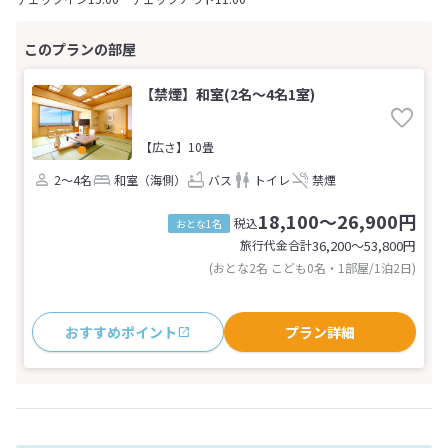
【禁煙】和室(2名～4名1室)
【広さ】10畳
2～4名
和室（海側）
バス
トイレ
禁煙
18,100～26,900円
税込
おとな1名
旅行代金合計
36,200〜53,800
円
(おとな2名 こども0名・1部屋/1泊2日)
おすすめポイント
プラン詳細