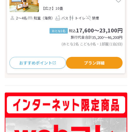
【広さ】10畳
2～4名
和室（海側）
バス
トイレ
禁煙
17,600～23,100円
税込
おとな1名
旅行代金合計
35,200〜46,200
円
(おとな2名 こども0名・1部屋/1泊2日)
おすすめポイント
プラン詳細