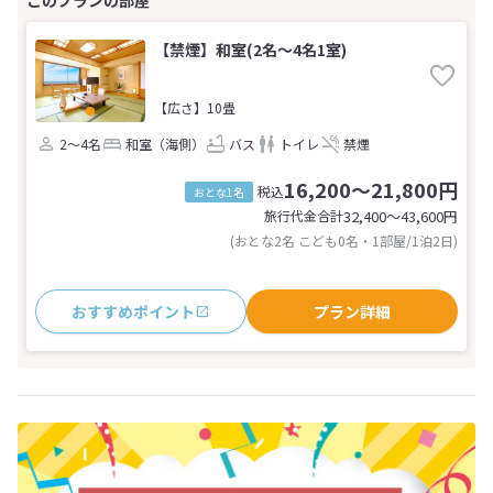
【禁煙】和室(2名～4名1室)
【広さ】10畳
2～4名
和室（海側）
バス
トイレ
禁煙
16,200～21,800円
税込
おとな1名
旅行代金合計
32,400〜43,600
円
(おとな2名 こども0名・1部屋/1泊2日)
おすすめポイント
プラン詳細