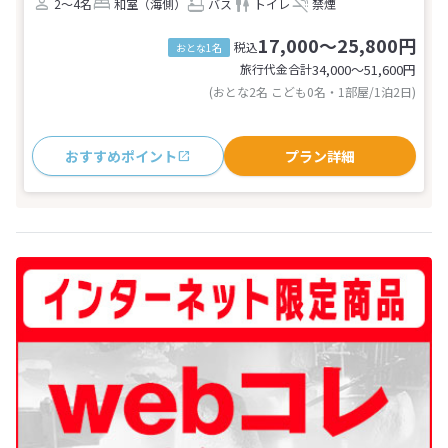
2～4名
和室（海側）
バス
トイレ
禁煙
17,000～25,800円
税込
おとな1名
旅行代金合計
34,000〜51,600
円
(おとな2名 こども0名・1部屋/1泊2日)
おすすめポイント
プラン詳細