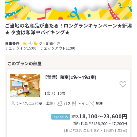
ご当地の名産品が当たる！ロングランキャンペーン★新潟
★ 夕食は和洋中バイキング★
夕・朝食付き
チェックイン15:00 チェックアウト11:00
【禁煙】和室(2名～4名1室)
【広さ】10畳
2～4名
和室（海側）
バス
トイレ
禁煙
18,100～23,600円
税込
おとな1名
旅行代金合計
36,200〜47,200
円
(おとな2名 こども0名・1部屋/1泊2日)