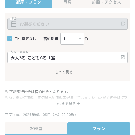
部屋・プラン
写真
施設・アクセス
日程
日付指定なし
宿泊期間
泊
人数・部屋数
もっと見る
※ 下記旅行代金は宿泊代金となります。
※幼児施設使用料、貸切風呂利用料等現地にてお支払いいただく代金は税込
み表記となりますが、消費税増税に伴い代金が一部変更となる場合がござい
つづきを見る
ます。
空室状況：2026年08月05日（水）20:00現在
※表示されている旅行代金・プラン内容は一定時間ごとに更新されます。最
終確認画面でご確認ください。
お部屋
プラン