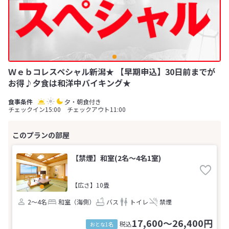
Ｗｅｂコレスペシャル新潟★ 【早期申込】30日前までが
お得♪夕食は和洋中バイキング★
夕・朝食付き
チェックイン15:00 チェックアウト11:00
【禁煙】和室(2名～4名1室)
【広さ】10畳
2～4名
和室（海側）
バス
トイレ
禁煙
17,600～26,400円
税込
おとな1名