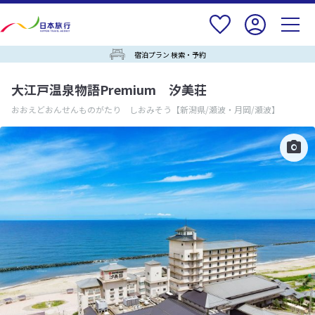
宿泊プラン 検索・予約
大江戸温泉物語Premium 汐美荘
おおえどおんせんものがたり しおみそう
【新潟県/瀬波・月岡/瀬波】