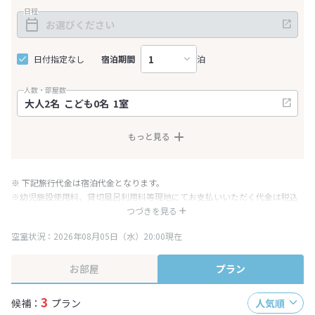
日程
日付指定なし
宿泊期間
泊
人数・部屋数
もっと見る
※ 下記旅行代金は宿泊代金となります。
※幼児施設使用料、貸切風呂利用料等現地にてお支払いいただく代金は税込
み表記となりますが、消費税増税に伴い代金が一部変更となる場合がござい
つづきを見る
ます。
空室状況：2026年08月05日（水）20:00現在
※表示されている旅行代金・プラン内容は一定時間ごとに更新されます。最
終確認画面でご確認ください。
お部屋
プラン
3
候補：
プラン
人気順