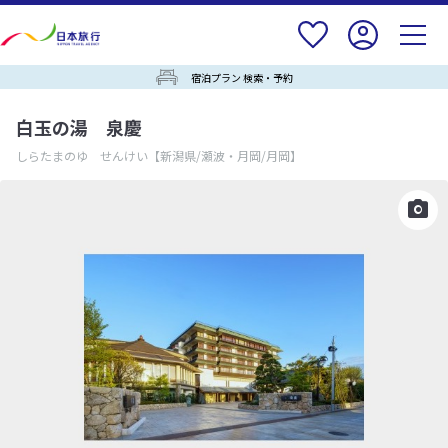
宿泊プラン 検索・予約
白玉の湯 泉慶
しらたまのゆ せんけい
【新潟県/瀬波・月岡/月岡】