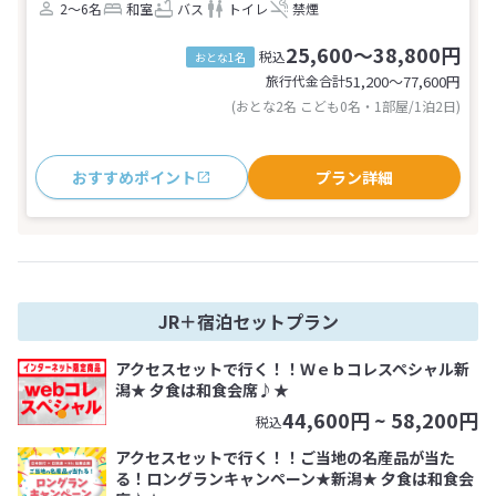
2～6名
和室
バス
トイレ
禁煙
25,600～38,800円
税込
おとな1名
旅行代金合計
51,200〜77,600
円
(おとな2名 こども0名・1部屋/1泊2日)
おすすめポイント
プラン詳細
JR＋宿泊セットプラン
アクセスセットで行く！！Ｗｅｂコレスペシャル新
潟★ 夕食は和食会席♪★
44,600
円 ~
58,200
円
税込
アクセスセットで行く！！ご当地の名産品が当た
る！ロングランキャンペーン★新潟★ 夕食は和食会