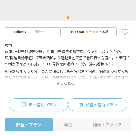
4.6
収集中
日本旅行
TrustYou
東京：
電車/上越新幹線新潟駅からJR白新線豊栄駅下車。シャトルバス２０分。
車/関越自動車道にて新潟西ICより磐越自動車道で会津若松方面へ。～安田IC
～料金所を出て右折。２９０号線を直進約２０分。(案内看板あり）
新潟から車で５０分。美人の湯としても有名な月岡温泉。温泉街のなかでも
ひときわ格調高く月岡で随一の規模を誇る宿が白玉の湯泉慶です。鯉の泳ぐ
ゴージャスな吹き抜けのロビー、館内のいたる所に配された絵画や彫刻は、
もっと見る
小さな美術館の趣を漂わせる。日本海で穫れた新鮮な魚貝や山菜の料理、美
味しいコシヒカリが食べられるのも米処ならでは。日本海側有数のコンベン
ションホールも自慢の一つです。
JR＋宿泊プラン
航空＋宿泊プラン
部屋・プラン
写真
施設・アクセス