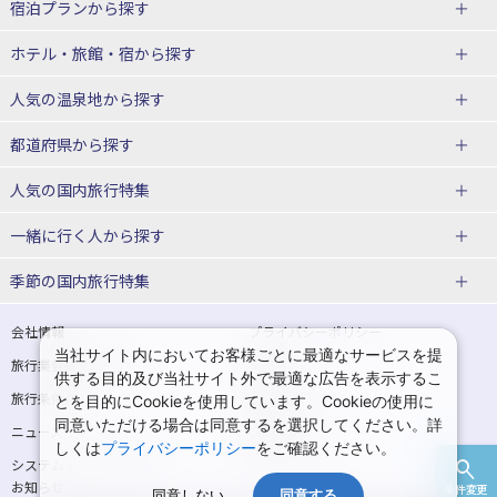
宿泊プランから探す
北海道
ホテル・旅館・宿
から探す
東北
北海道ホテル・旅館
人気の温泉地
から探す
青森県
岩手県
北海道
都道府県から探す
宮城県
秋田県
青森県ホテル・旅館
岩手県ホテル・旅館
湯の川温泉(北海道)
定山渓温泉(北海道)
人気の国内旅行特集
山形県
福島県
宮城県ホテル・旅館
秋田県ホテル・旅館
十勝川温泉(北海道)
阿寒湖温泉(北海道)
北海道旅行・ツアー
東京ディズニーリゾート®への旅
ユニバーサル・スタジオ・ジャパ
一緒に行く人
から探す
ンへの旅
関東
山形県ホテル・旅館
福島県ホテル・旅館
洞爺湖温泉(北海道)
川湯温泉(北海道)
東北
一人旅 国内版
家族・子連れ旅行 国内版
季節の国内旅行特集
温泉旅行
日帰り旅行
東京都
神奈川県
層雲峡温泉(北海道)
知床温泉(北海道)
青森旅行・ツアー
岩手旅行・ツアー
カップル・夫婦旅行 国内版
女子旅 国内版
桜・お花見特集
ゴールデンウィーク（GW）の国内
会社情報
プライバシーポリシー
旅行
当社サイト内においてお客様ごとに最適なサービスを提
埼玉県
千葉県
東京都ホテル・旅館
神奈川県ホテル・旅館
東北
旅行業登録票・約款
規約集
宮城旅行・ツアー
秋田旅行・ツアー
卒業旅行・学生旅行 国内版
供する目的及び当社サイト外で最適な広告を表示するこ
夏休み・お盆の国内旅行
7月の国内旅行
旅行条件書
商標について
とを目的にCookieを使用しています。Cookieの使用に
茨城県
栃木県
埼玉県ホテル・旅館
千葉県ホテル・旅館
花巻温泉(岩手)
蔵王温泉(山形)
山形旅行・ツアー
福島旅行・ツアー
同意いただける場合は同意するを選択してください。詳
ニュースリリース
採用情報
8月の国内旅行
9月の国内旅行
しくは
プライバシーポリシー
をご確認ください。
群馬県
茨城県ホテル・旅館
栃木県ホテル・旅館
かみのやま温泉(山形)
鳴子温泉(宮城)
関東
システムメンテナンスの
サイトマップ
10月の国内旅行
11月の国内旅行
お知らせ
条件変更
北陸
群馬県ホテル・旅館
同意しない
同意する