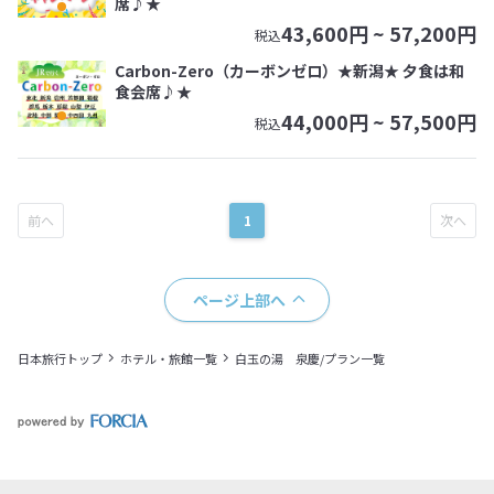
席♪★
43,600
円 ~
57,200
円
税込
Carbon-Zero（カーボンゼロ）★新潟★ 夕食は和
食会席♪★
44,000
円 ~
57,500
円
税込
1
ページ上部へ
日本旅行トップ
ホテル・旅館一覧
白玉の湯 泉慶/プラン一覧