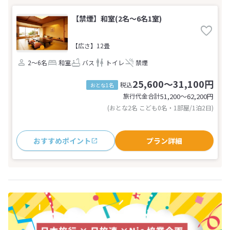
【禁煙】和室(2名～6名1室)
【広さ】12畳
2～6名
和室
バス
トイレ
禁煙
25,600～31,100円
税込
おとな1名
旅行代金合計
51,200〜62,200
円
(おとな2名 こども0名・1部屋/1泊2日)
おすすめポイント
プラン詳細