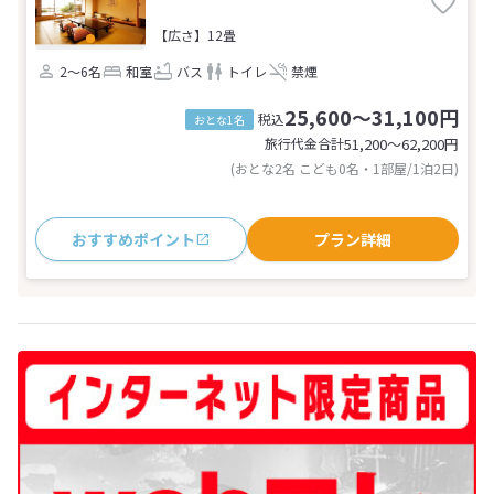
【広さ】12畳
2～6名
和室
バス
トイレ
禁煙
25,600～31,100円
税込
おとな1名
旅行代金合計
51,200〜62,200
円
(おとな2名 こども0名・1部屋/1泊2日)
おすすめポイント
プラン詳細