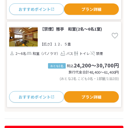
おすすめポイント
プラン詳細
【禁煙】雅亭 和室(2名～6名1室)
【広さ】１２、５畳
2～6名
和室（パノラマ）
バス
トイレ
禁煙
24,200～30,700円
税込
おとな1名
旅行代金合計
48,400〜61,400
円
(おとな2名 こども0名・1部屋/1泊2日)
おすすめポイント
プラン詳細