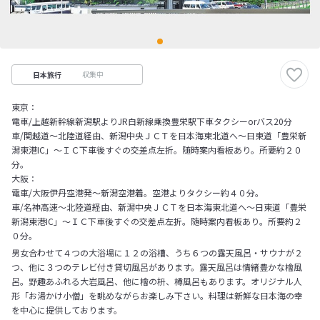
収集中
日本旅行
東京：
電車/上越新幹線新潟駅よりJR白新線乗換豊栄駅下車タクシーorバス20分
車/関越道～北陸道経由、新潟中央ＪＣＴを日本海東北道へ～日東道「豊栄新
潟東港IC」～ＩＣ下車後すぐの交差点左折。随時案内看板あり。所要約２０
分。
大阪：
電車/大阪伊丹空港発～新潟空港着。空港よりタクシー約４０分。
車/名神高速～北陸道経由、新潟中央ＪＣＴを日本海東北道へ～日東道「豊栄
新潟東港IC」～ＩＣ下車後すぐの交差点左折。随時案内看板あり。所要約２
０分。
男女合わせて４つの大浴場に１２の浴槽、うち６つの露天風呂・サウナが２
つ、他に３つのテレビ付き貸切風呂があります。露天風呂は情緒豊かな檜風
呂。野趣あふれる大岩風呂、他に檜の枡、樽風呂もあります。オリジナル人
形「お湯かけ小僧」を眺めながらお楽しみ下さい。料理は新鮮な日本海の幸
を中心に提供しております。