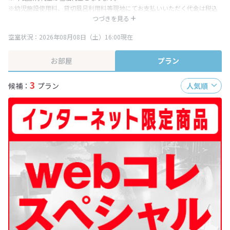
※幼児施設使用料、貸切風呂利用料等現地にてお支払いいただく代金は税込
み表記となりますが、消費税増税に伴い代金が一部変更となる場合がござい
つづきを見る
ます。
空室状況：2026年08月08日（土）16:00現在
※表示されている旅行代金・プラン内容は一定時間ごとに更新されます。最
終確認画面でご確認ください。
お部屋
プラン
3
候補：
プラン
人気順