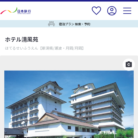
宿泊プラン 検索・予約
ホテル清風苑
ほてるせいふうえん
【新潟県/瀬波・月岡/月岡】