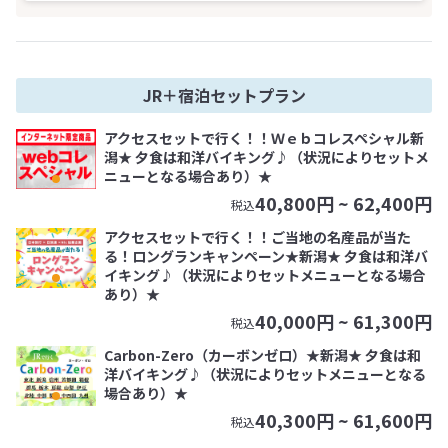
JR＋宿泊セットプラン
アクセスセットで行く！！Ｗｅｂコレスペシャル新
潟★ 夕食は和洋バイキング♪（状況によりセットメ
ニューとなる場合あり）★
40,800
円 ~
62,400
円
税込
アクセスセットで行く！！ご当地の名産品が当た
る！ロングランキャンペーン★新潟★ 夕食は和洋バ
イキング♪（状況によりセットメニューとなる場合
あり）★
40,000
円 ~
61,300
円
税込
Carbon-Zero（カーボンゼロ）★新潟★ 夕食は和
洋バイキング♪（状況によりセットメニューとなる
場合あり）★
40,300
円 ~
61,600
円
税込