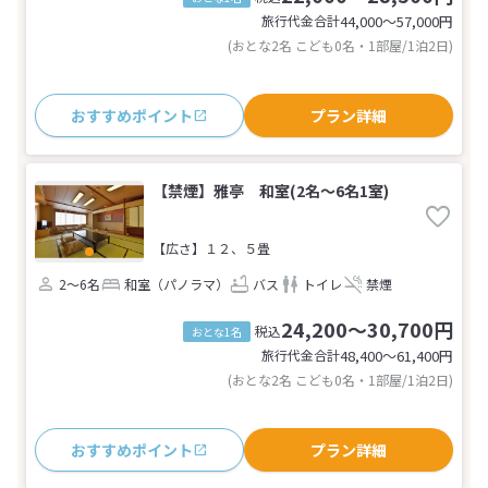
旅行代金合計
44,000〜57,000
円
(おとな2名 こども0名・1部屋/1泊2日)
おすすめポイント
プラン詳細
【禁煙】雅亭 和室(2名～6名1室)
【広さ】１２、５畳
2～6名
和室（パノラマ）
バス
トイレ
禁煙
24,200～30,700円
税込
おとな1名
旅行代金合計
48,400〜61,400
円
(おとな2名 こども0名・1部屋/1泊2日)
おすすめポイント
プラン詳細