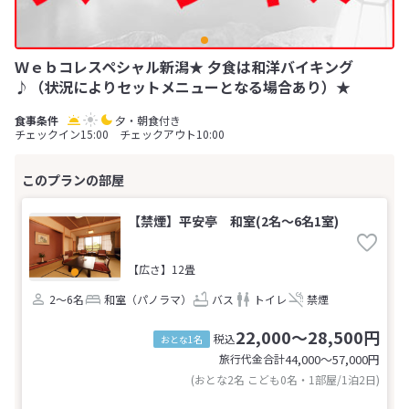
Ｗｅｂコレスペシャル新潟★ 夕食は和洋バイキング
♪（状況によりセットメニューとなる場合あり）★
夕・朝食付き
チェックイン15:00 チェックアウト10:00
【禁煙】平安亭 和室(2名～6名1室)
【広さ】12畳
2～6名
和室（パノラマ）
バス
トイレ
禁煙
22,000～28,500円
税込
おとな1名
旅行代金合計
44,000〜57,000
円
(おとな2名 こども0名・1部屋/1泊2日)