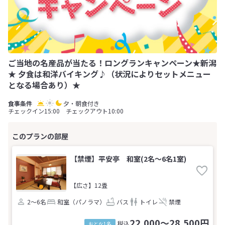
ご当地の名産品が当たる！ロングランキャンペーン★新潟
★ 夕食は和洋バイキング♪（状況によりセットメニュー
となる場合あり）★
夕・朝食付き
チェックイン15:00 チェックアウト10:00
【禁煙】平安亭 和室(2名～6名1室)
【広さ】12畳
2～6名
和室（パノラマ）
バス
トイレ
禁煙
22,000～28,500円
税込
おとな1名