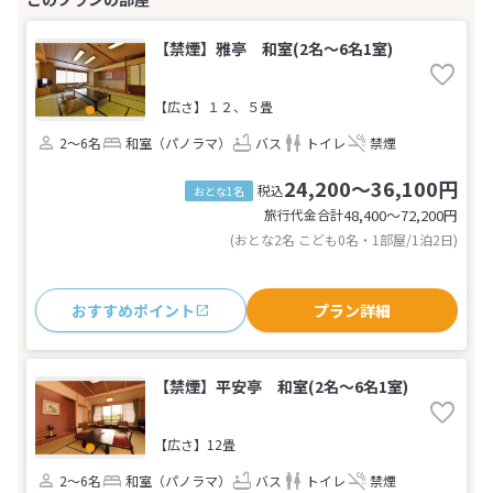
【禁煙】雅亭 和室(2名～6名1室)
【広さ】１２、５畳
2～6名
和室（パノラマ）
バス
トイレ
禁煙
24,200～36,100円
税込
おとな1名
旅行代金合計
48,400〜72,200
円
(おとな2名 こども0名・1部屋/1泊2日)
おすすめポイント
プラン詳細
【禁煙】平安亭 和室(2名～6名1室)
【広さ】12畳
2～6名
和室（パノラマ）
バス
トイレ
禁煙