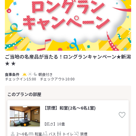
ご当地の名産品が当たる！ロングランキャンペーン★新潟
★ ★
朝食付き
チェックイン15:00 チェックアウト10:00
【禁煙】和室(2名～6名1室)
【広さ】10畳
2～6名
和室
バス
トイレ
禁煙