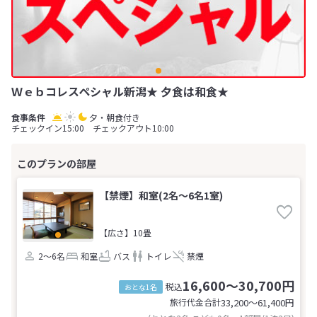
Ｗｅｂコレスペシャル新潟★ 夕食は和食★
夕・朝食付き
チェックイン15:00 チェックアウト10:00
【禁煙】和室(2名～6名1室)
【広さ】10畳
2～6名
和室
バス
トイレ
禁煙
16,600～30,700円
税込
おとな1名
旅行代金合計
33,200〜61,400
円