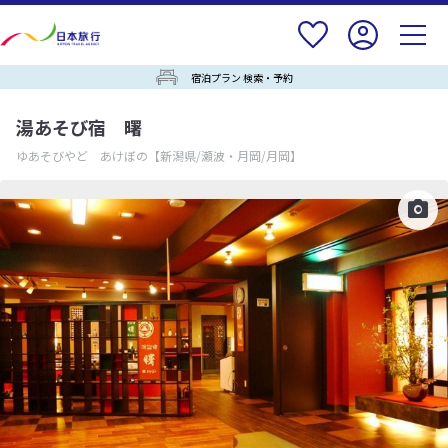
宿泊プラン 検索・予約
湯あそび宿 曙
ゆあそびやど あけぼの
【新潟県/瀬波・月岡/月岡】