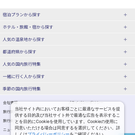
宿泊プランから探す
北海道
ホテル・旅館・宿
から探す
東北
北海道ホテル・旅館
人気の温泉地
から探す
青森県
岩手県
北海道
都道府県から探す
宮城県
秋田県
青森県ホテル・旅館
岩手県ホテル・旅館
湯の川温泉(北海道)
定山渓温泉(北海道)
人気の国内旅行特集
山形県
福島県
宮城県ホテル・旅館
秋田県ホテル・旅館
十勝川温泉(北海道)
阿寒湖温泉(北海道)
北海道旅行・ツアー
東京ディズニーリゾート®への旅
ユニバーサル・スタジオ・ジャパ
一緒に行く人
から探す
ンへの旅
関東
山形県ホテル・旅館
福島県ホテル・旅館
洞爺湖温泉(北海道)
川湯温泉(北海道)
東北
一人旅 国内版
家族・子連れ旅行 国内版
季節の国内旅行特集
温泉旅行
日帰り旅行
東京都
神奈川県
層雲峡温泉(北海道)
知床温泉(北海道)
青森旅行・ツアー
岩手旅行・ツアー
カップル・夫婦旅行 国内版
女子旅 国内版
桜・お花見特集
ゴールデンウィーク（GW）の国内
会社情報
プライバシーポリシー
旅行
当社サイト内においてお客様ごとに最適なサービスを提
埼玉県
千葉県
東京都ホテル・旅館
神奈川県ホテル・旅館
東北
旅行業登録票・約款
規約集
宮城旅行・ツアー
秋田旅行・ツアー
卒業旅行・学生旅行 国内版
供する目的及び当社サイト外で最適な広告を表示するこ
夏休み・お盆の国内旅行
7月の国内旅行
旅行条件書
商標について
とを目的にCookieを使用しています。Cookieの使用に
茨城県
栃木県
埼玉県ホテル・旅館
千葉県ホテル・旅館
花巻温泉(岩手)
蔵王温泉(山形)
山形旅行・ツアー
福島旅行・ツアー
同意いただける場合は同意するを選択してください。詳
ニュースリリース
採用情報
8月の国内旅行
9月の国内旅行
しくは
プライバシーポリシー
をご確認ください。
群馬県