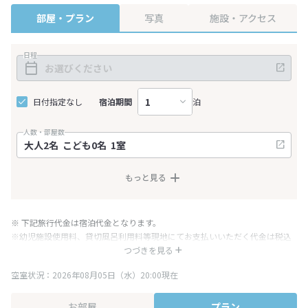
部屋・プラン
写真
施設・アクセス
日程
日付指定なし
宿泊期間
泊
人数・部屋数
もっと見る
※ 下記旅行代金は宿泊代金となります。
※幼児施設使用料、貸切風呂利用料等現地にてお支払いいただく代金は税込
み表記となりますが、消費税増税に伴い代金が一部変更となる場合がござい
つづきを見る
ます。
空室状況：2026年08月05日（水）20:00現在
※表示されている旅行代金・プラン内容は一定時間ごとに更新されます。最
終確認画面でご確認ください。
お部屋
プラン