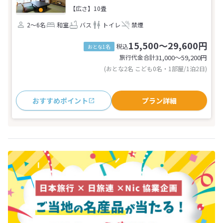
【広さ】10畳
2～6名
和室
バス
トイレ
禁煙
15,500～29,600円
税込
おとな1名
旅行代金合計
31,000〜59,200
円
(おとな2名 こども0名・1部屋/1泊2日)
おすすめポイント
プラン詳細