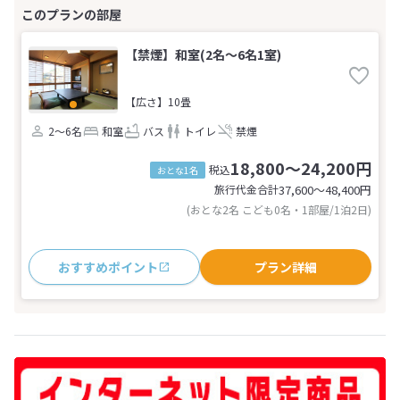
【禁煙】和室(2名～6名1室)
【広さ】10畳
2～6名
和室
バス
トイレ
禁煙
18,800～24,200円
税込
おとな1名
旅行代金合計
37,600〜48,400
円
(おとな2名 こども0名・1部屋/1泊2日)
おすすめポイント
プラン詳細