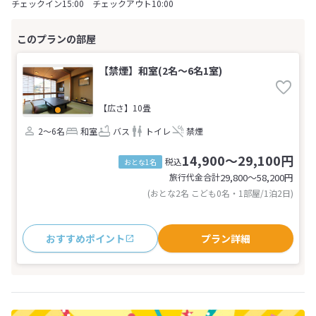
チェックイン15:00 チェックアウト10:00
【禁煙】和室(2名～6名1室)
【広さ】10畳
2～6名
和室
バス
トイレ
禁煙
14,900～29,100円
税込
おとな1名
旅行代金合計
29,800〜58,200
円
(おとな2名 こども0名・1部屋/1泊2日)
おすすめポイント
プラン詳細