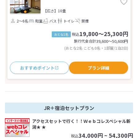
【広さ】10畳
2～6名
和室
バス
トイレ
禁煙
19,800～25,300円
税込
おとな1名
旅行代金合計
39,600〜50,600
円
(おとな2名 こども0名・1部屋/1泊2日)
おすすめポイント
プラン詳細
JR＋宿泊セットプラン
アクセスセットで行く！！Ｗｅｂコレスペシャル新
潟★ ★
34,000
円 ~
54,300
円
税込