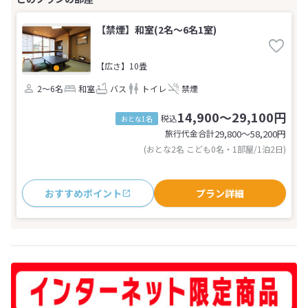
【禁煙】和室(2名～6名1室)
【広さ】10畳
2～6名
和室
バス
トイレ
禁煙
14,900～29,100円
税込
おとな1名
旅行代金合計
29,800〜58,200
円
(おとな2名 こども0名・1部屋/1泊2日)
おすすめポイント
プラン詳細