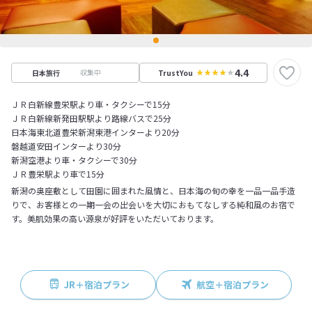
4.4
収集中
日本旅行
TrustYou
ＪＲ白新線豊栄駅より車・タクシーで15分
ＪＲ白新線新発田駅駅より路線バスで25分
日本海東北道豊栄新潟東港インターより20分
磐越道安田インターより30分
新潟空港より車・タクシーで30分
ＪＲ豊栄駅より車で15分
新潟の奥座敷として田園に囲まれた風情と、日本海の旬の幸を一品一品手造
りで、お客様との一期一会の出会いを大切におもてなしする純和風のお宿で
す。美肌効果の高い源泉が好評をいただいております。
JR＋宿泊プラン
航空＋宿泊プラン