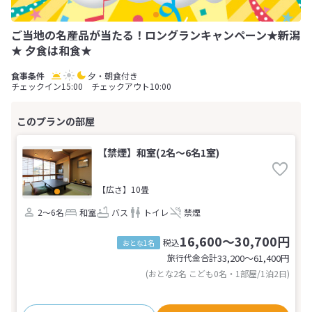
ご当地の名産品が当たる！ロングランキャンペーン★新潟
★ 夕食は和食★
夕・朝食付き
チェックイン15:00 チェックアウト10:00
【禁煙】和室(2名～6名1室)
【広さ】10畳
2～6名
和室
バス
トイレ
禁煙
16,600～30,700円
税込
おとな1名
旅行代金合計
33,200〜61,400
円
(おとな2名 こども0名・1部屋/1泊2日)