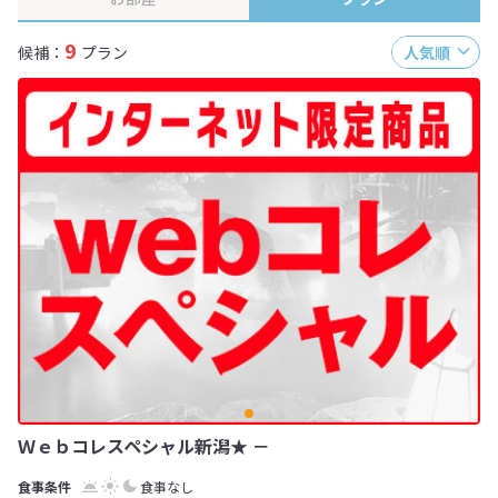
9
候補：
プラン
人気順
Ｗｅｂコレスペシャル新潟★ －
食事なし