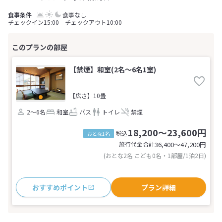
食事なし
チェックイン15:00 チェックアウト10:00
【禁煙】和室(2名～6名1室)
【広さ】10畳
2～6名
和室
バス
トイレ
禁煙
18,200～23,600円
税込
おとな1名
旅行代金合計
36,400〜47,200
円
(おとな2名 こども0名・1部屋/1泊2日)
おすすめポイント
プラン詳細