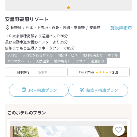
安曇野高原リゾート
施設詳細
長野県
松本・上高地・白骨・浅間・安曇野
安曇野
ＪＲ大糸線穂高駅より送迎バスで20分
長野自動車道安曇野インターより25分
信州まつもと空港より車・タクシーで85分
大浴場
大浴場があるホテル
宅配サービス
無料WiFiあり
ホテル
カラオケルーム
天然温泉
駐車場有り
サウナ
送迎有り
3.9
収集中
日本旅行
TrustYou
JR＋宿泊プラン
航空＋宿泊プラン