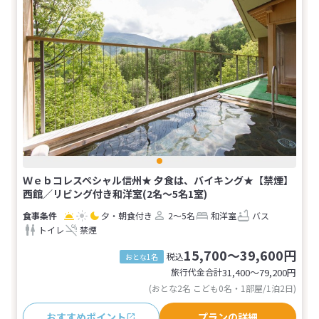
Ｗｅｂコレスペシャル信州★ 夕食は、バイキング★【禁煙】
西館／リビング付き和洋室(2名～5名1室)
夕・朝食付き
2～5名
和洋室
バス
トイレ
禁煙
15,700～39,600円
税込
おとな1名
旅行代金合計
31,400〜79,200
円
(おとな2名 こども0名・1部屋/1泊2日)
おすすめポイント
プランの詳細