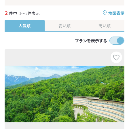
2
地図表示
件中
1～2件表示
人気順
安い順
高い順
プランを表示する