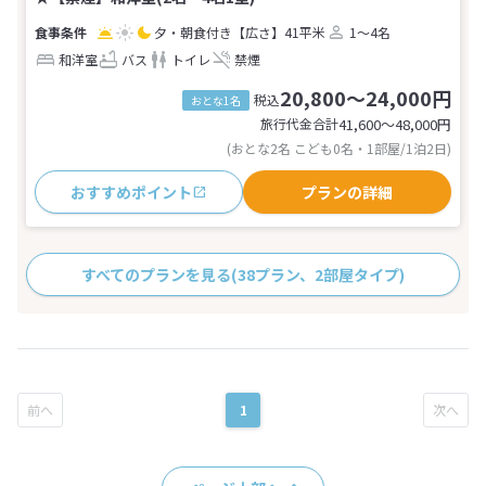
夕・朝食付き
【広さ】41平米
1～4名
和洋室
バス
トイレ
禁煙
20,800～24,000円
税込
おとな1名
旅行代金合計
41,600〜48,000
円
(おとな2名 こども0名・1部屋/1泊2日)
おすすめポイント
プランの詳細
すべてのプランを見る
(38プラン、2部屋タイプ)
1