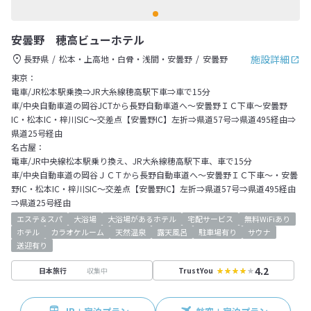
安曇野 穂高ビューホテル
施設詳細
長野県
松本・上高地・白骨・浅間・安曇野
安曇野
東京：
電車/JR松本駅乗換⇒JR大糸線穂高駅下車⇒車で15分
車/中央自動車道の岡谷JCTから長野自動車道へ～安曇野ＩＣ下車～安曇野
IC・松本IC・梓川SIC～交差点【安曇野IC】左折⇒県道57号⇒県道495経由⇒
県道25号経由
名古屋：
電車/JR中央線松本駅乗り換え、JR大糸線穂高駅下車、車で15分
車/中央自動車道の岡谷ＪＣＴから長野自動車道へ～安曇野ＩＣ下車～・安曇
野IC・松本IC・梓川SIC～交差点【安曇野IC】左折⇒県道57号⇒県道495経由
⇒県道25号経由
エステ＆スパ
大浴場
大浴場があるホテル
宅配サービス
無料WiFiあり
ホテル
カラオケルーム
天然温泉
露天風呂
駐車場有り
サウナ
送迎有り
4.2
収集中
日本旅行
TrustYou