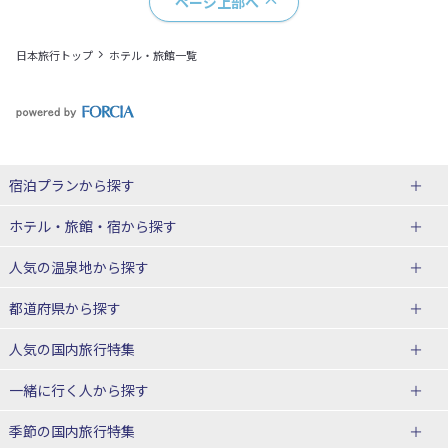
ページ上部へ
日本旅行トップ
ホテル・旅館一覧
宿泊プランから探す
北海道
ホテル・旅館・宿
から探す
東北
北海道ホテル・旅館
人気の温泉地
から探す
青森県
岩手県
北海道
都道府県から探す
宮城県
秋田県
青森県ホテル・旅館
岩手県ホテル・旅館
湯の川温泉(北海道)
定山渓温泉(北海道)
人気の国内旅行特集
山形県
福島県
宮城県ホテル・旅館
秋田県ホテル・旅館
十勝川温泉(北海道)
阿寒湖温泉(北海道)
北海道旅行・ツアー
東京ディズニーリゾート®への旅
ユニバーサル・スタジオ・ジャパ
一緒に行く人
から探す
ンへの旅
関東
山形県ホテル・旅館
福島県ホテル・旅館
洞爺湖温泉(北海道)
川湯温泉(北海道)
東北
一人旅 国内版
家族・子連れ旅行 国内版
季節の国内旅行特集