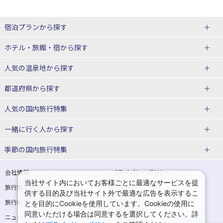
宿泊プランから探す
北海道
ホテル・旅館・宿
から探す
東北
北海道ホテル・旅館
人気の温泉地
から探す
青森県
岩手県
北海道
都道府県から探す
宮城県
秋田県
青森県ホテル・旅館
岩手県ホテル・旅館
湯の川温泉(北海道)
定山渓温泉(北海道)
人気の国内旅行特集
山形県
福島県
宮城県ホテル・旅館
秋田県ホテル・旅館
十勝川温泉(北海道)
阿寒湖温泉(北海道)
北海道旅行・ツアー
東京ディズニーリゾート®への旅
ユニバーサル・スタジオ・ジャパ
一緒に行く人
から探す
ンへの旅
関東
山形県ホテル・旅館
福島県ホテル・旅館
洞爺湖温泉(北海道)
川湯温泉(北海道)
東北
一人旅 国内版
家族・子連れ旅行 国内版
季節の国内旅行特集
温泉旅行
日帰り旅行
東京都
神奈川県
層雲峡温泉(北海道)
知床温泉(北海道)
青森旅行・ツアー
岩手旅行・ツアー
カップル・夫婦旅行 国内版
女子旅 国内版
桜・お花見特集
ゴールデンウィーク（GW）の国内
会社情報
プライバシーポリシー
旅行
当社サイト内においてお客様ごとに最適なサービスを提
埼玉県
千葉県
東京都ホテル・旅館
神奈川県ホテル・旅館
東北
旅行業登録票・約款
規約集
宮城旅行・ツアー
秋田旅行・ツアー
卒業旅行・学生旅行 国内版
供する目的及び当社サイト外で最適な広告を表示するこ
夏休み・お盆の国内旅行
7月の国内旅行
旅行条件書
商標について
とを目的にCookieを使用しています。Cookieの使用に
茨城県
栃木県
埼玉県ホテル・旅館
千葉県ホテル・旅館
花巻温泉(岩手)
蔵王温泉(山形)
山形旅行・ツアー
福島旅行・ツアー
同意いただける場合は同意するを選択してください。詳
ニュースリリース
採用情報
8月の国内旅行
9月の国内旅行