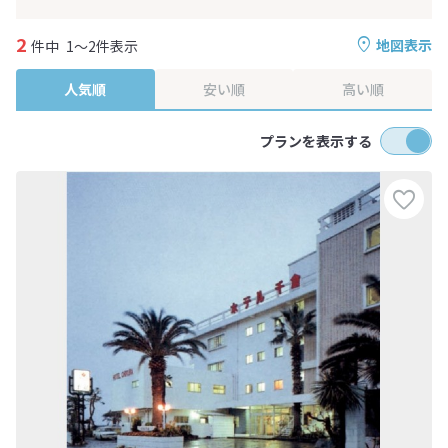
2
地図表示
件中
1～2件表示
人気順
安い順
高い順
プランを表示する