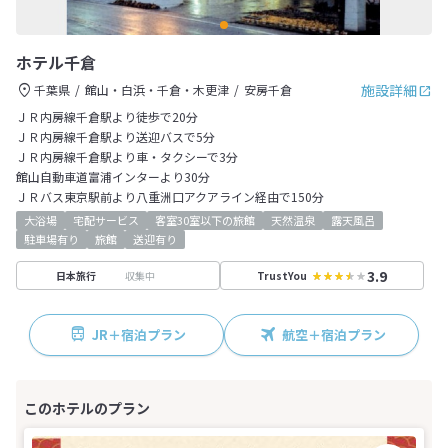
ホテル千倉
施設詳細
千葉県
館山・白浜・千倉・木更津
安房千倉
ＪＲ内房線千倉駅より徒歩で20分
ＪＲ内房線千倉駅より送迎バスで5分
ＪＲ内房線千倉駅より車・タクシーで3分
館山自動車道富浦インターより30分
ＪＲバス東京駅前より八重洲口アクアライン経由で150分
大浴場
宅配サービス
客室30室以下の旅館
天然温泉
露天風呂
駐車場有り
旅館
送迎有り
3.9
収集中
日本旅行
TrustYou
JR＋宿泊プラン
航空＋宿泊プラン