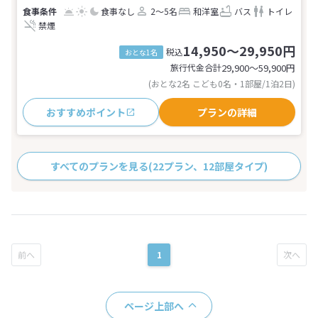
食事なし
2～5名
和洋室
バス
トイレ
禁煙
14,950～29,950円
税込
おとな1名
旅行代金合計
29,900〜59,900
円
(おとな2名 こども0名・1部屋/1泊2日)
おすすめポイント
プランの詳細
すべてのプランを見る
(22プラン、12部屋タイプ)
1
ページ上部へ