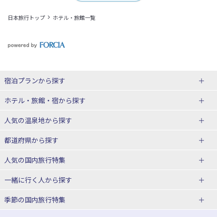
日本旅行トップ
ホテル・旅館一覧
宿泊プランから探す
北海道
ホテル・旅館・宿
から探す
東北
北海道ホテル・旅館
人気の温泉地
から探す
青森県
岩手県
北海道
都道府県から探す
宮城県
秋田県
青森県ホテル・旅館
岩手県ホテル・旅館
湯の川温泉(北海道)
定山渓温泉(北海道)
人気の国内旅行特集
山形県
福島県
宮城県ホテル・旅館
秋田県ホテル・旅館
十勝川温泉(北海道)
阿寒湖温泉(北海道)
北海道旅行・ツアー
東京ディズニーリゾート®への旅
ユニバーサル・スタジオ・ジャパ
一緒に行く人
から探す
ンへの旅
関東
山形県ホテル・旅館
福島県ホテル・旅館
洞爺湖温泉(北海道)
川湯温泉(北海道)
東北
一人旅 国内版
家族・子連れ旅行 国内版
季節の国内旅行特集
温泉旅行
日帰り旅行
東京都
神奈川県