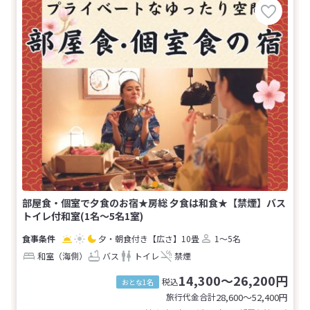
部屋食・個室で夕食のお宿★房総 夕食は和食★【禁煙】バス
トイレ付和室(1名～5名1室)
夕・朝食付き
【広さ】10畳
1～5名
和室（海側）
バス
トイレ
禁煙
14,300～26,200円
税込
おとな1名
旅行代金合計
28,600〜52,400
円