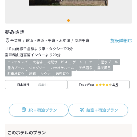
夢みさき
施設詳細
千葉県
館山・白浜・千倉・木更津
安房千倉
ＪＲ内房線千倉駅より車・タクシーで3分
富津館山道富浦インターより20分
エステ＆スパ
大浴場
宅配サービス
ゲームコーナー
温水プール
屋内プール
ジャグジー
カラオケルーム
天然温泉
露天風呂
駐車場有り
旅館
サウナ
送迎有り
4.5
収集中
日本旅行
TrustYou
JR＋宿泊プラン
航空＋宿泊プラン