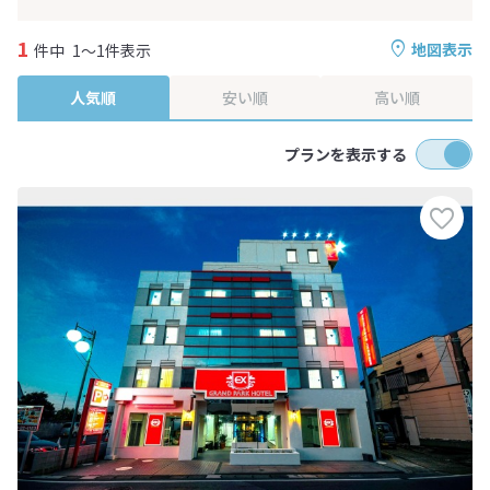
1
地図表示
件中
1～1件表示
人気順
安い順
高い順
プランを表示する