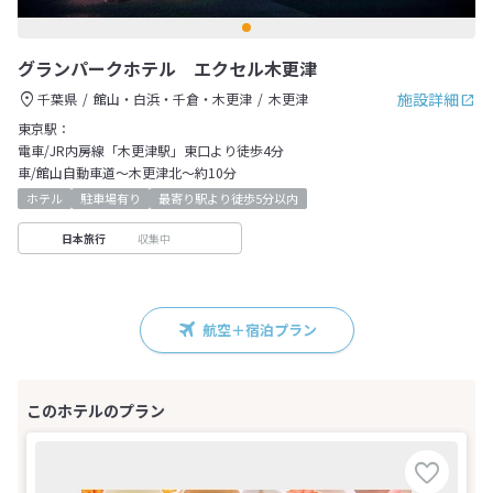
グランパークホテル エクセル木更津
施設詳細
千葉県
館山・白浜・千倉・木更津
木更津
東京駅：
電車/JR内房線「木更津駅」東口より徒歩4分
車/館山自動車道～木更津北～約10分
ホテル
駐車場有り
最寄り駅より徒歩5分以内
収集中
日本旅行
航空＋宿泊プラン