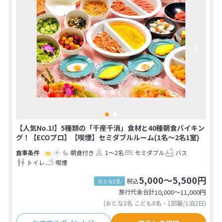
【人気No.1!】5種類の「千産千消」食材と40種朝食バイキン
グ！【ECOプロ】【喫煙】セミダブルルーム(1名～2名1室)
朝食付き
1～2名
セミダブル
バス
トイレ
喫煙
5,000～5,500円
税込
おとな1名
旅行代金合計
10,000〜11,000
円
(おとな2名 こども0名・1部屋/1泊2日)