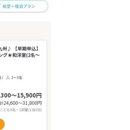
航空＋宿泊プラン
州♪ 【早期申込】
ング★和洋室(2名～
台）
2～5名
,300～15,900円
24,600〜31,800
円
計
 こども0名・1部屋/1泊2日)