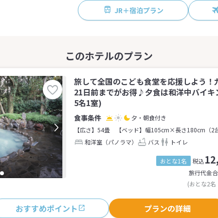
JR＋宿泊プラン
旅して全国のこども食堂を応援しよう！九
21日前までがお得♪夕食は和洋中バイキ
5名1室)
夕・朝食付き
【広さ】54畳
【ベッド】幅105cm×長さ180cm（2
和洋室（パノラマ）
バス
トイレ
12
おとな1名
税込
旅行代金合
(おとな2名
おすすめポイント
プランの詳細