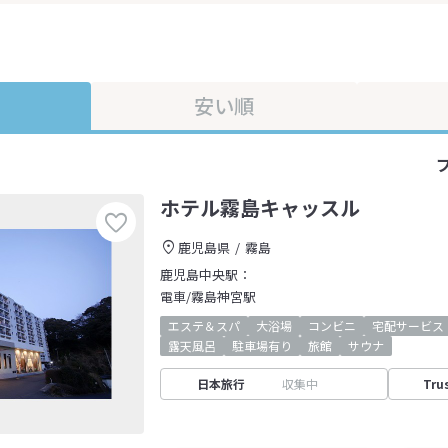
安い順
ホテル霧島キャッスル
鹿児島県
霧島
鹿児島中央駅：
電車/霧島神宮駅
エステ＆スパ
大浴場
コンビニ
宅配サービス
露天風呂
駐車場有り
旅館
サウナ
日本旅行
収集中
Tru