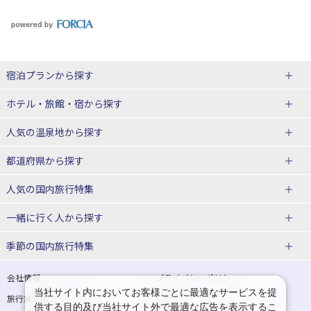
宿泊プランから探す
北海道
ホテル・旅館・宿
から探す
東北
北海道ホテル・旅館
人気の温泉地
から探す
青森県
岩手県
北海道
都道府県から探す
宮城県
秋田県
青森県ホテル・旅館
岩手県ホテル・旅館
湯の川温泉(北海道)
定山渓温泉(北海道)
人気の国内旅行特集
山形県
福島県
宮城県ホテル・旅館
秋田県ホテル・旅館
十勝川温泉(北海道)
阿寒湖温泉(北海道)
北海道旅行・ツアー
東京ディズニーリゾート®への旅
ユニバーサル・スタジオ・ジャパ
一緒に行く人
から探す
ンへの旅
関東
山形県ホテル・旅館
福島県ホテル・旅館
洞爺湖温泉(北海道)
川湯温泉(北海道)
東北
一人旅 国内版
家族・子連れ旅行 国内版
季節の国内旅行特集
温泉旅行
日帰り旅行
東京都
神奈川県
層雲峡温泉(北海道)
知床温泉(北海道)
青森旅行・ツアー
岩手旅行・ツアー
カップル・夫婦旅行 国内版
女子旅 国内版
桜・お花見特集
ゴールデンウィーク（GW）の国内
会社情報
プライバシーポリシー
旅行
当社サイト内においてお客様ごとに最適なサービスを提
埼玉県
千葉県
東京都ホテル・旅館
神奈川県ホテル・旅館
東北
旅行業登録票・約款
規約集
宮城旅行・ツアー
秋田旅行・ツアー
卒業旅行・学生旅行 国内版
供する目的及び当社サイト外で最適な広告を表示するこ