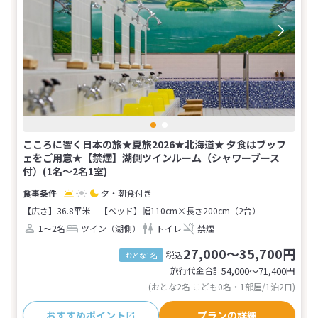
こころに響く日本の旅★夏旅2026★北海道★ 夕食はブッフ
ェをご用意★【禁煙】湖側ツインルーム（シャワーブース
付）(1名～2名1室)
夕・朝食付き
【広さ】36.8平米
【ベッド】幅110cm×長さ200cm（2台）
1～2名
ツイン（湖側）
トイレ
禁煙
27,000～35,700円
税込
おとな1名
旅行代金合計
54,000〜71,400
円
(おとな2名 こども0名・1部屋/1泊2日)
おすすめポイント
プランの詳細