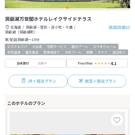
洞爺湖万世閣ホテルレイクサイドテラス
施設詳細
北海道
洞爺湖・登別・苫小牧・千歳
洞爺湖（洞爺湖町）
車/虻田洞爺湖～10分
エステ＆スパ
大浴場
宅配サービス
屋内プール
カラオケルーム
天然温泉
露天風呂
駐車場有り
冷水プール
旅館
サウナ
送迎有り
4.1
収集中
日本旅行
TrustYou
JR＋宿泊プラン
航空＋宿泊プラン