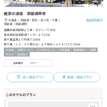
絶景の湯宿 洞爺湖畔亭
施設詳細
北海道
洞爺湖・登別・苫小牧・千歳
洞爺湖（洞爺湖町）
室蘭本線洞爺駅より車・タクシーで20分
道央道虻田洞爺湖インターより15分
新千歳空港より列車で100分
新千歳（１４：００発のみ）より有料シャトルバスで150分
大浴場
宅配サービス
カラオケルーム
天然温泉
駐車場有り
旅館
サウナ
送迎有り
収集中
日本旅行
JR＋宿泊プラン
航空＋宿泊プラン