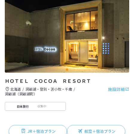
ＨＯＴＥＬ ＣＯＣＯＡ ＲＥＳＯＲＴ
施設詳細
北海道
洞爺湖・登別・苫小牧・千歳
洞爺湖（洞爺湖町）
収集中
日本旅行
JR＋宿泊プラン
航空＋宿泊プラン