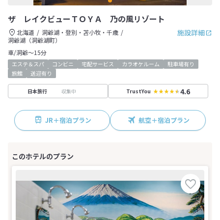
ザ レイクビューＴＯＹＡ 乃の風リゾート
施設詳細
北海道
洞爺湖・登別・苫小牧・千歳
洞爺湖（洞爺湖町）
車/洞爺～15分
エステ＆スパ
コンビニ
宅配サービス
カラオケルーム
駐車場有り
旅館
送迎有り
4.6
収集中
日本旅行
TrustYou
JR＋宿泊プラン
航空＋宿泊プラン