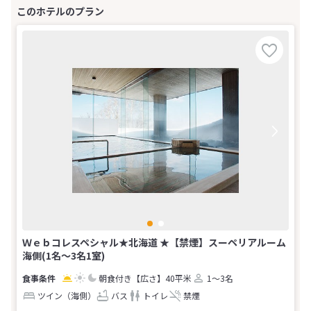
Ｗｅｂコレスペシャル★北海道 ★【禁煙】スーペリアルーム
海側(1名～3名1室)
朝食付き
【広さ】40平米
1～3名
ツイン（海側）
バス
トイレ
禁煙