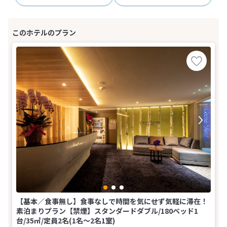
【基本／食事無し】食事なしで時間を気にせず気軽に滞在！
素泊まりプラン【禁煙】スタンダードダブル/180ベッド1
台/35㎡/定員2名(1名～2名1室)