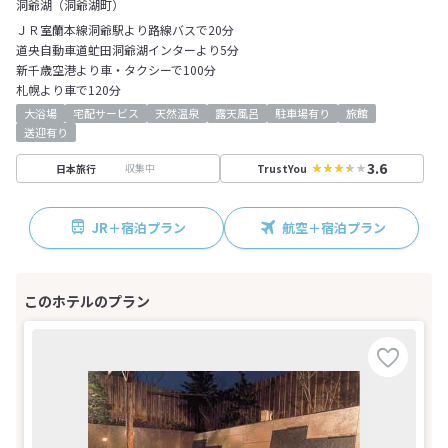
洞爺湖（洞爺湖町）
ＪＲ室蘭本線洞爺駅より路線バスで20分
道央自動車道虻田洞爺湖インターより5分
新千歳空港より車・タクシーで100分
札幌より車で120分
大浴場
宅配サービス
天然温泉
露天風呂
駐車場有り
旅館
送迎有り
3.6
収集中
日本旅行
TrustYou
JR＋宿泊プラン
航空＋宿泊プラン