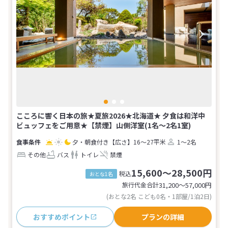
こころに響く日本の旅★夏旅2026★北海道★ 夕食は和洋中
ビュッフェをご用意★【禁煙】山側洋室(1名～2名1室)
夕・朝食付き
【広さ】16～27平米
1～2名
その他
バス
トイレ
禁煙
15,600～28,500円
税込
おとな1名
旅行代金合計
31,200〜57,000
円
(おとな2名 こども0名・1部屋/1泊2日)
おすすめポイント
プランの詳細