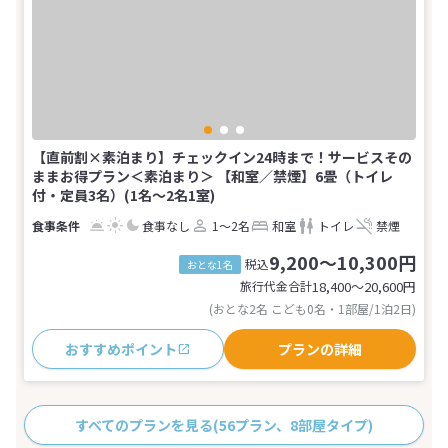
【直前割×素泊まり】チェックイン24時まで！サービスその
ままお得プラン＜素泊まり＞ 【和室／禁煙】6畳（トイレ
付・定員3名）(1名～2名1室)
食事なし
1～2名
和室
トイレ
禁煙
9,200～10,300円
税込
おとな1名
旅行代金合計
18,400〜20,600
円
(おとな2名 こども0名・1部屋/1泊2日)
おすすめポイント
プランの詳細
すべてのプランを見る
(56プラン、8部屋タイプ)