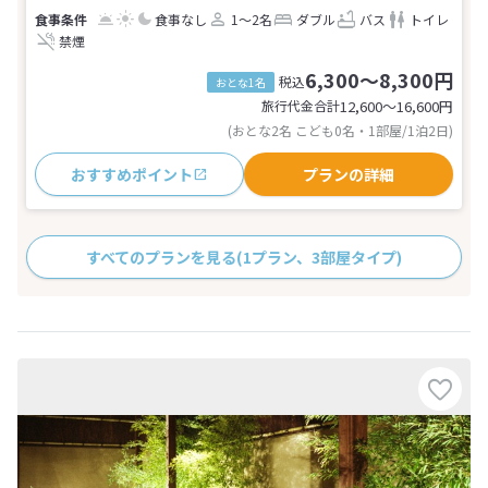
食事なし
1～2名
ダブル
バス
トイレ
禁煙
6,300～8,300円
税込
おとな1名
旅行代金合計
12,600〜16,600
円
(おとな2名 こども0名・1部屋/1泊2日)
おすすめポイント
プランの詳細
すべてのプランを見る
(1プラン、3部屋タイプ)