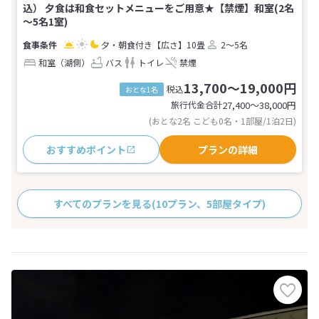
込） 夕食は和食セットメニューをご用意★【禁煙】和室(2名
～5名1室)
夕・朝食付き
【広さ】10畳
2～5名
和室（湖側）
バス
トイレ
禁煙
13,700～19,000円
税込
おとな1名
旅行代金合計
27,400〜38,000
円
(おとな2名 こども0名・1部屋/1泊2日)
おすすめポイント
プランの詳細
すべてのプランを見る
(10プラン、5部屋タイプ)