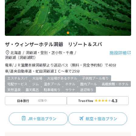
ザ・ウィンザーホテル洞爺 リゾート＆スパ
施設詳細
北海道
洞爺湖・登別・苫小牧・千歳
洞爺湖（洞爺湖町）
電車/ＪＲ室蘭本線洞爺駅より送迎バス（無料・完全予約制）で40分
車/道央自動車道・虻田洞爺湖ＩＣ～車で25分
エステ＆スパ
大浴場
大浴場があるホテル
子供用プール有り
宅配サービス
ジム
温水プール
ホテル
屋内プール
高級旅館・ホテル
天然温泉
露天風呂
駐車場有り
サウナ
送迎有り
4.3
収集中
日本旅行
TrustYou
JR＋宿泊プラン
航空＋宿泊プラン