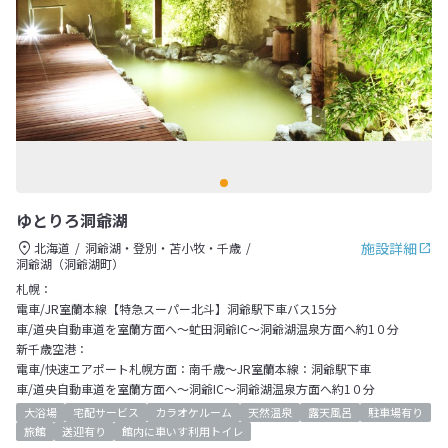
ゆとりろ洞爺湖
施設詳細
北海道
洞爺湖・登別・苫小牧・千歳
洞爺湖（洞爺湖町）
札幌：
電車/JR室蘭本線【特急スーパー北斗】洞爺駅下車バス15分
車/道央自動車道を室蘭方面へ～虻田洞爺IC～洞爺湖温泉方面へ約1０分
新千歳空港：
電車/快速エアポート札幌方面：南千歳～JR室蘭本線：洞爺駅下車
車/道央自動車道を室蘭方面へ～洞爺IC～洞爺湖温泉方面へ約1０分
大浴場
宅配サービス
カラオケルーム
天然温泉
露天風呂
駐車場有り
旅館
送迎有り
館内に車いす利用トイレ