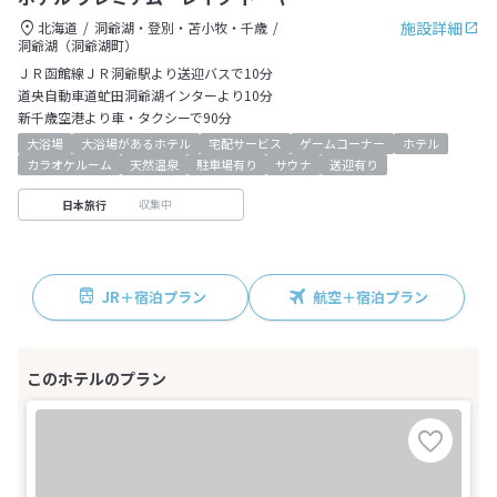
施設詳細
北海道
洞爺湖・登別・苫小牧・千歳
洞爺湖（洞爺湖町）
ＪＲ函館線ＪＲ洞爺駅より送迎バスで10分
道央自動車道虻田洞爺湖インターより10分
新千歳空港より車・タクシーで90分
大浴場
大浴場があるホテル
宅配サービス
ゲームコーナー
ホテル
カラオケルーム
天然温泉
駐車場有り
サウナ
送迎有り
収集中
日本旅行
JR＋宿泊プラン
航空＋宿泊プラン