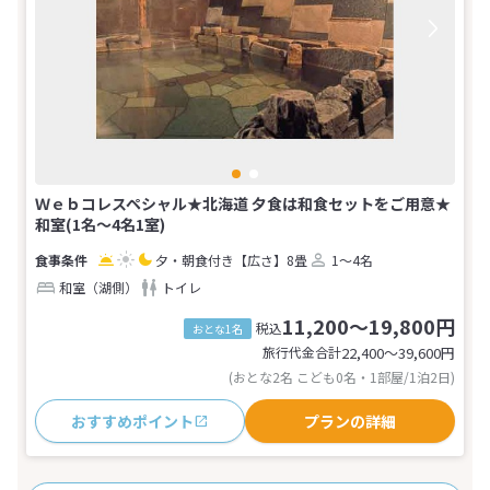
Ｗｅｂコレスペシャル★北海道 夕食は和食セットをご用意★
和室(1名～4名1室)
夕・朝食付き
【広さ】8畳
1～4名
和室（湖側）
トイレ
11,200～19,800円
税込
おとな1名
旅行代金合計
22,400〜39,600
円
(おとな2名 こども0名・1部屋/1泊2日)
おすすめポイント
プランの詳細