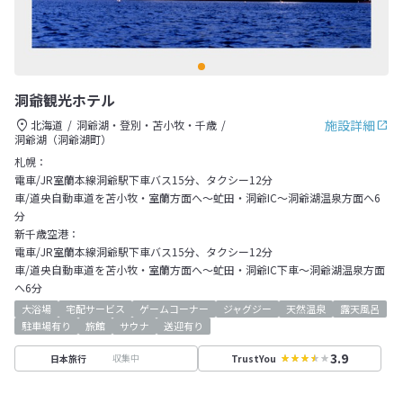
洞爺観光ホテル
施設詳細
北海道
洞爺湖・登別・苫小牧・千歳
洞爺湖（洞爺湖町）
札幌：
電車/JR室蘭本線洞爺駅下車バス15分、タクシー12分
車/道央自動車道を苫小牧・室蘭方面へ～虻田・洞爺IC～洞爺湖温泉方面へ6
分
新千歳空港：
電車/JR室蘭本線洞爺駅下車バス15分、タクシー12分
車/道央自動車道を苫小牧・室蘭方面へ～虻田・洞爺IC下車～洞爺湖温泉方面
へ6分
大浴場
宅配サービス
ゲームコーナー
ジャグジー
天然温泉
露天風呂
駐車場有り
旅館
サウナ
送迎有り
3.9
収集中
日本旅行
TrustYou