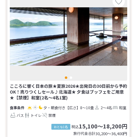
こころに響く日本の旅★夏旅2026★出発日の30日前から予約
OK！売りつくしセール♪北海道★ 夕食はブッフェをご用意
★【禁煙】和室(2名～4名1室)
夕・朝食付き
【広さ】8～10畳
2～4名
和室
バス
トイレ
禁煙
15,100～18,200円
税込
おとな1名
旅行代金合計
30,200〜36,400
円