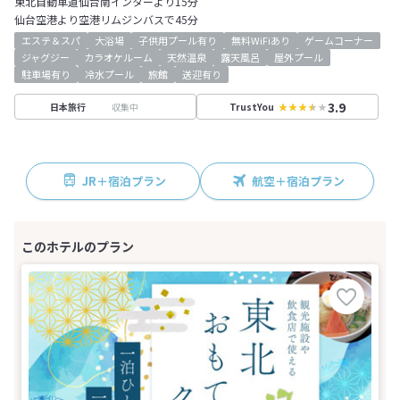
東北自動車道仙台南インターより15分
仙台空港より空港リムジンバスで45分
エステ＆スパ
大浴場
子供用プール有り
無料WiFiあり
ゲームコーナー
ジャグジー
カラオケルーム
天然温泉
露天風呂
屋外プール
駐車場有り
冷水プール
旅館
送迎有り
3.9
収集中
日本旅行
TrustYou
JR＋宿泊プラン
航空＋宿泊プラン