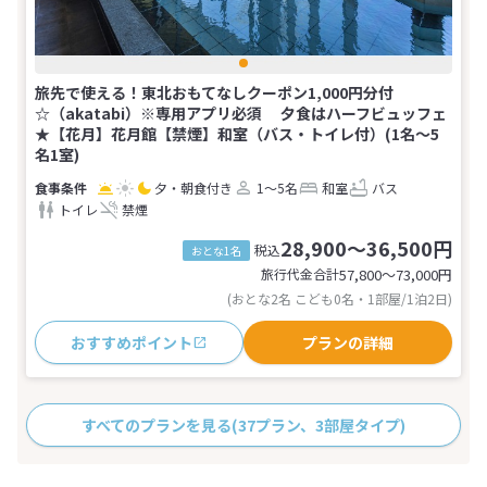
旅先で使える！東北おもてなしクーポン1,000円分付
☆（akatabi）※専用アプリ必須 夕食はハーフビュッフェ
★【花月】花月館【禁煙】和室（バス・トイレ付）(1名～5
名1室)
夕・朝食付き
1～5名
和室
バス
トイレ
禁煙
28,900～36,500円
税込
おとな1名
旅行代金合計
57,800〜73,000
円
(おとな2名 こども0名・1部屋/1泊2日)
おすすめポイント
プランの詳細
すべてのプランを見る
(37プラン、3部屋タイプ)