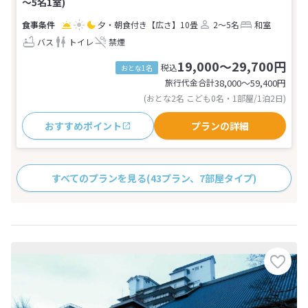
～5名1室)
夕・朝食付き
【広さ】10畳
2～5名
和室
バス
トイレ
禁煙
19,000～29,700円
税込
おとな1名
旅行代金合計
38,000〜59,400
円
(おとな2名 こども0名・1部屋/1泊2日)
おすすめポイント
プランの詳細
すべてのプランを見る
(43プラン、7部屋タイプ)