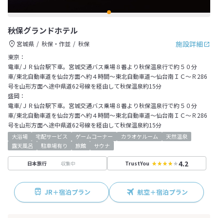
秋保グランドホテル
施設詳細
宮城県
秋保・作並
秋保
東京：
電車/ＪＲ仙台駅下車。宮城交通バス乗場８番より秋保温泉行で約５０分
車/東北自動車道を仙台方面へ約４時間～東北自動車道～仙台南ＩＣ～Ｒ286
号を山形方面へ途中県道62号線を経由して秋保温泉約15分
盛岡：
電車/ＪＲ仙台駅下車。宮城交通バス乗場８番より秋保温泉行で約５０分
車/東北自動車道を仙台方面へ約４時間～東北自動車道～仙台南ＩＣ～Ｒ286
号を山形方面へ途中県道62号線を経由して秋保温泉約15分
大浴場
宅配サービス
ゲームコーナー
カラオケルーム
天然温泉
露天風呂
駐車場有り
旅館
サウナ
4.2
収集中
日本旅行
TrustYou
JR＋宿泊プラン
航空＋宿泊プラン