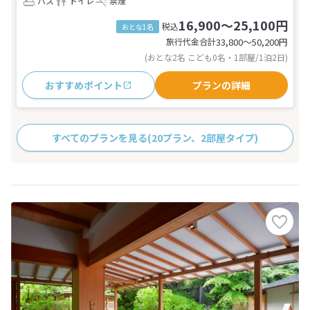
バス
トイレ
禁煙
16,900～25,100円
税込
おとな1名
旅行代金合計
33,800〜50,200
円
(おとな2名 こども0名・1部屋/1泊2日)
おすすめポイント
プランの詳細
すべてのプランを見る
(20プラン、2部屋タイプ)