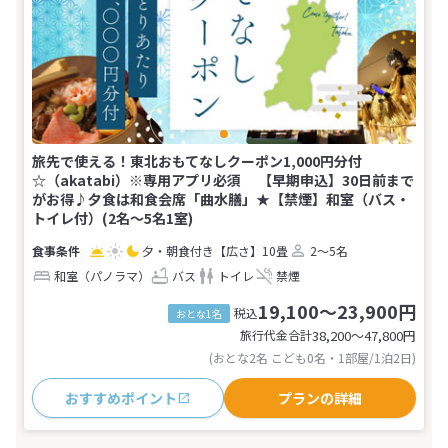
旅先で使える！東北おもてなしクーポン1,000円分付
☆（akatabi）※専用アプリ必須 【早期申込】30日前まで
がお得♪夕食は和食会席「曲水膳」★【禁煙】和室（バス・
トイレ付）(2名～5名1室)
夕・朝食付き
【広さ】10畳
2～5名
和室（パノラマ）
バス
トイレ
禁煙
19,100～23,900円
税込
おとな1名
旅行代金合計
38,200〜47,800
円
(おとな2名 こども0名・1部屋/1泊2日)
おすすめポイント
プランの詳細