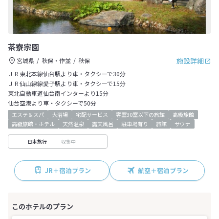
茶寮宗園
施設詳細
宮城県
秋保・作並
秋保
ＪＲ東北本線仙台駅より車・タクシーで30分
ＪＲ仙山線線愛子駅より車・タクシーで15分
東北自動車道仙台南インターより15分
仙台空港より車・タクシーで50分
エステ＆スパ
大浴場
宅配サービス
客室30室以下の旅館
高級旅館
高級旅館・ホテル
天然温泉
露天風呂
駐車場有り
旅館
サウナ
収集中
日本旅行
JR＋宿泊プラン
航空＋宿泊プラン