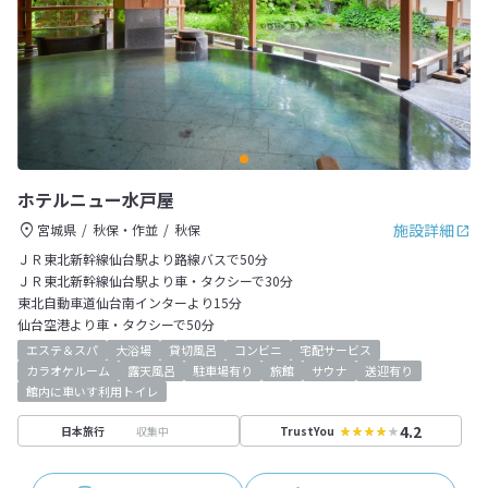
ホテルニュー水戸屋
施設詳細
宮城県
秋保・作並
秋保
ＪＲ東北新幹線仙台駅より路線バスで50分
ＪＲ東北新幹線仙台駅より車・タクシーで30分
東北自動車道仙台南インターより15分
仙台空港より車・タクシーで50分
エステ＆スパ
大浴場
貸切風呂
コンビニ
宅配サービス
カラオケルーム
露天風呂
駐車場有り
旅館
サウナ
送迎有り
館内に車いす利用トイレ
4.2
収集中
日本旅行
TrustYou