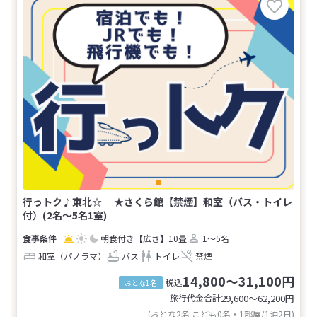
行っトク♪東北☆ ★さくら館【禁煙】和室（バス・トイレ
付）(2名～5名1室)
朝食付き
【広さ】10畳
1～5名
和室（パノラマ）
バス
トイレ
禁煙
14,800～31,100円
税込
おとな1名
旅行代金合計
29,600〜62,200
円
(おとな2名 こども0名・1部屋/1泊2日)