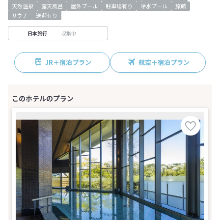
天然温泉
露天風呂
屋外プール
駐車場有り
冷水プール
旅館
サウナ
送迎有り
収集中
日本旅行
JR＋宿泊プラン
航空＋宿泊プラン