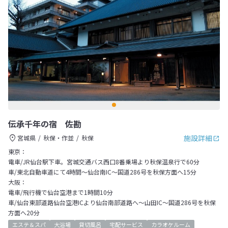
伝承千年の宿 佐勘
施設詳細
宮城県
秋保・作並
秋保
東京：
電車/JR仙台駅下車。宮城交通バス西口8番乗場より秋保温泉行で60分
車/東北自動車道にて4時間～仙台南IC～国道286号を秋保方面へ15分
大阪：
電車/飛行機で仙台空港まで1時間10分
車/仙台東部道路仙台空港ICより仙台南部道路へ～山田IC～国道286号を秋保
方面へ20分
エステ＆スパ
大浴場
貸切風呂
宅配サービス
カラオケルーム