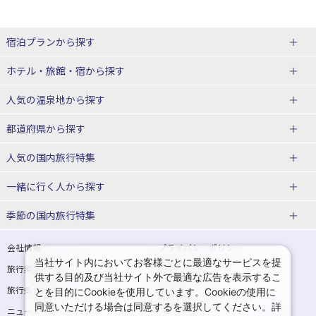
宿泊プランから探す
北海道
ホテル・旅館・宿
から探す
東北
北海道ホテル・旅館
人気の温泉地
から探す
青森県
岩手県
北海道
都道府県から探す
宮城県
秋田県
青森県ホテル・旅館
岩手県ホテル・旅館
湯の川温泉(北海道)
定山渓温泉(北海道)
人気の国内旅行特集
山形県
福島県
宮城県ホテル・旅館
秋田県ホテル・旅館
十勝川温泉(北海道)
阿寒湖温泉(北海道)
北海道旅行・ツアー
東京ディズニーリゾート®への旅
ユニバーサル・スタジオ・ジャパ
一緒に行く人
から探す
ンへの旅
関東
山形県ホテル・旅館
福島県ホテル・旅館
洞爺湖温泉(北海道)
川湯温泉(北海道)
東北
一人旅 国内版
家族・子連れ旅行 国内版
季節の国内旅行特集
温泉旅行
日帰り旅行
東京都
神奈川県
層雲峡温泉(北海道)
知床温泉(北海道)
青森旅行・ツアー
岩手旅行・ツアー
カップル・夫婦旅行 国内版
女子旅 国内版
桜・お花見特集
ゴールデンウィーク（GW）の国内
会社情報
プライバシーポリシー
旅行
当社サイト内においてお客様ごとに最適なサービスを提
埼玉県
千葉県
東京都ホテル・旅館
神奈川県ホテル・旅館
東北
旅行業登録票・約款
規約集
宮城旅行・ツアー
秋田旅行・ツアー
卒業旅行・学生旅行 国内版
供する目的及び当社サイト外で最適な広告を表示するこ
夏休み・お盆の国内旅行
7月の国内旅行
旅行条件書
商標について
とを目的にCookieを使用しています。Cookieの使用に
茨城県
栃木県
埼玉県ホテル・旅館
千葉県ホテル・旅館
花巻温泉(岩手)
蔵王温泉(山形)
山形旅行・ツアー
福島旅行・ツアー
同意いただける場合は同意するを選択してください。詳
ニュースリリース
採用情報
8月の国内旅行
9月の国内旅行