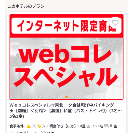
Ｗｅｂコレスペシャル☆東北 夕食は和洋中バイキング
★【別館】＜別館＞【禁煙】和室（バス・トイレ付）(2名～
5名1室)
夕・朝食付き
【広さ】10畳
2～5名
和室