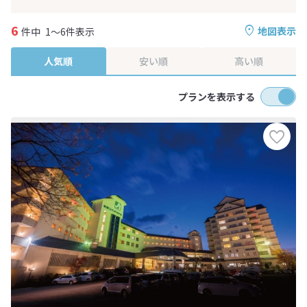
6
地図表示
件中
1～6件表示
人気順
安い順
高い順
プランを表示する