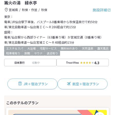
篝火の湯 緑水亭
施設詳細
宮城県
秋保・作並
秋保
東京：
電車/JR仙台駅下車後、バスプール8番乗場から秋保温泉行で約50分
車/東北自動車道～仙台南ＩＣ～Ｒ286経由で約15分
盛岡：
電車/仙台駅から西部ライナー（63番乗り場）か宮城交通（8番乗り場）
車/東北自動車道～仙台宮城ＩＣ～Ｒ48経由約15分
エステ＆スパ
大浴場
宅配サービス
無料WiFiあり
天然温泉
露天風呂
駐車場有り
旅館
サウナ
送迎有り
4.3
収集中
日本旅行
TrustYou
JR＋宿泊プラン
航空＋宿泊プラン