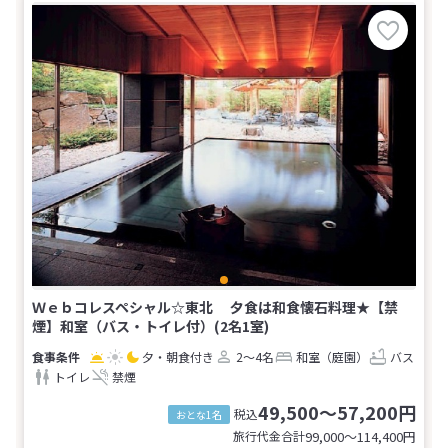
Ｗｅｂコレスペシャル☆東北 夕食は和食懐石料理★【禁
煙】和室（バス・トイレ付）(2名1室)
夕・朝食付き
2～4名
和室（庭園）
バス
トイレ
禁煙
49,500～57,200円
税込
おとな1名
旅行代金合計
99,000〜114,400
円