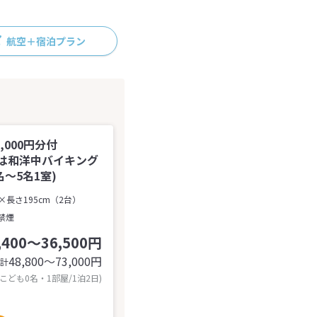
航空＋宿泊プラン
000円分付
食は和洋中バイキング
～5名1室)
×長さ195cm（2台）
禁煙
,400～36,500円
48,800〜73,000
円
計
 こども0名・1部屋/1泊2日)