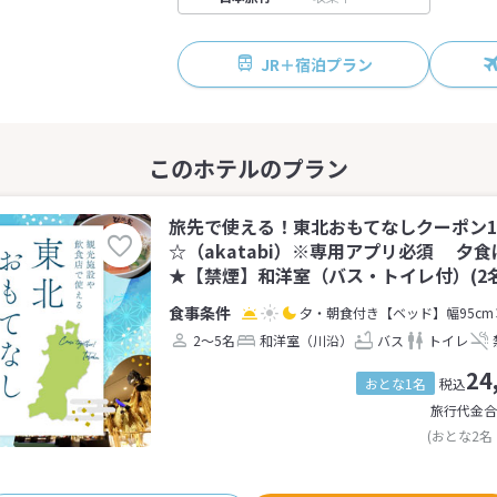
JR＋宿泊プラン
旅先で使える！東北おもてなしクーポン1,
☆（akatabi）※専用アプリ必須 夕
★【禁煙】和洋室（バス・トイレ付）(2名
夕・朝食付き
【ベッド】幅95cm
2～5名
和洋室（川沿）
バス
トイレ
24
おとな1名
税込
旅行代金合
(おとな2名