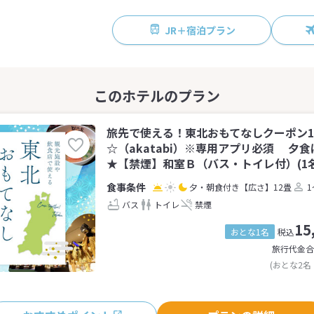
JR＋宿泊プラン
旅先で使える！東北おもてなしクーポン1,
☆（akatabi）※専用アプリ必須 夕
★【禁煙】和室Ｂ（バス・トイレ付）(1名
夕・朝食付き
【広さ】12畳
1
バス
トイレ
禁煙
15
おとな1名
税込
旅行代金合
(おとな2名