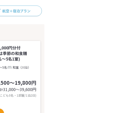
航空＋宿泊プラン
000円分付
食は季節の和食膳
～5名1室)
～5名
和室（川沿）
,500～19,800円
31,000〜39,600
円
計
 こども0名・1部屋/1泊2日)