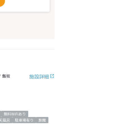
施設詳細
飯坂
無料WiFiあり
天風呂
駐車場有り
旅館