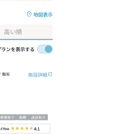
地図表示
高い順
プランを表示する
施設詳細
飯坂
車場有り
旅館
送迎有り
4.1
stYou