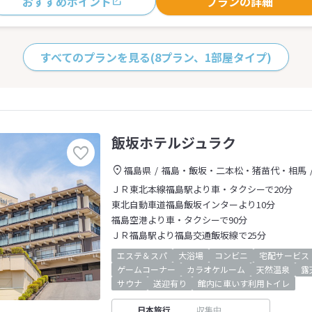
おすすめポイント
プランの詳細
すべてのプランを見る
(8プラン、1部屋タイプ)
飯坂ホテルジュラク
福島県
福島・飯坂・二本松・猪苗代・相馬
ＪＲ東北本線福島駅より車・タクシーで20分
東北自動車道福島飯坂インターより10分
福島空港より車・タクシーで90分
ＪＲ福島駅より福島交通飯坂線で25分
エステ＆スパ
大浴場
コンビニ
宅配サービス
ゲームコーナー
カラオケルーム
天然温泉
露
サウナ
送迎有り
館内に車いす利用トイレ
日本旅行
収集中