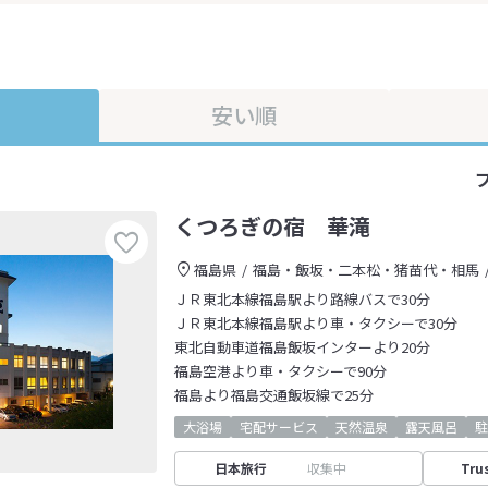
安い順
くつろぎの宿 華滝
福島県
福島・飯坂・二本松・猪苗代・相馬
ＪＲ東北本線福島駅より路線バスで30分
ＪＲ東北本線福島駅より車・タクシーで30分
東北自動車道福島飯坂インターより20分
福島空港より車・タクシーで90分
福島より福島交通飯坂線で25分
大浴場
宅配サービス
天然温泉
露天風呂
駐
日本旅行
収集中
Tru