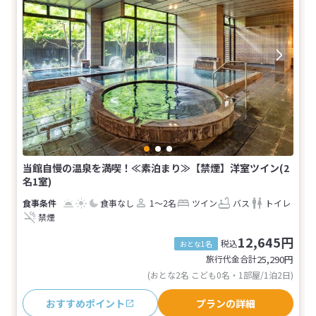
当館自慢の温泉を満喫！≪素泊まり≫【禁煙】洋室ツイン(2
名1室)
食事なし
1～2名
ツイン
バス
トイレ
禁煙
12,645円
税込
おとな1名
旅行代金合計
25,290
円
(おとな2名 こども0名・1部屋/1泊2日)
おすすめポイント
プランの詳細