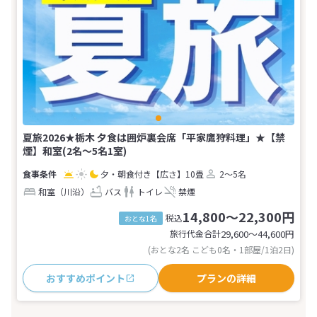
夏旅2026★栃木 夕食は囲炉裏会席「平家鷹狩料理」★【禁
煙】和室(2名～5名1室)
夕・朝食付き
【広さ】10畳
2～5名
和室（川沿）
バス
トイレ
禁煙
14,800～22,300円
税込
おとな1名
旅行代金合計
29,600〜44,600
円
(おとな2名 こども0名・1部屋/1泊2日)
おすすめポイント
プランの詳細