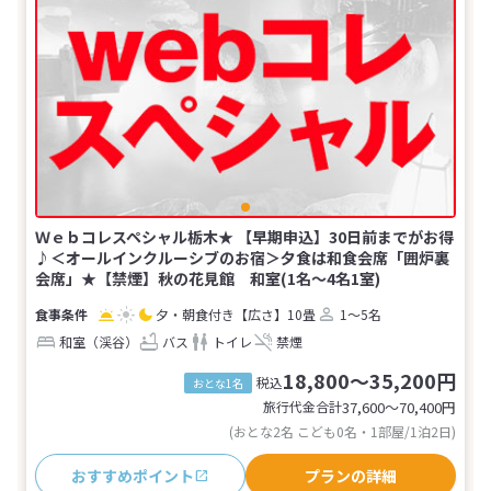
Ｗｅｂコレスペシャル栃木★ 【早期申込】30日前までがお得
♪＜オールインクルーシブのお宿＞夕食は和食会席「囲炉裏
会席」★【禁煙】秋の花見館 和室(1名～4名1室)
夕・朝食付き
【広さ】10畳
1～5名
和室（渓谷）
バス
トイレ
禁煙
18,800～35,200円
税込
おとな1名
旅行代金合計
37,600〜70,400
円
(おとな2名 こども0名・1部屋/1泊2日)
おすすめポイント
プランの詳細