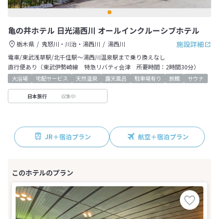
亀の井ホテル 日光湯西川 オールインクルーシブホテル
施設詳細
栃木県
鬼怒川・川治・湯西川
湯西川
電車/東武浅草駅/北千住駅〜湯西川温泉駅まで乗り換えなし
直行便あり（東武伊勢崎線 特急リバティ会津 所要時間：2時間30分）
大浴場
宅配サービス
天然温泉
露天風呂
駐車場有り
旅館
サウナ
収集中
日本旅行
JR＋宿泊プラン
航空＋宿泊プラン