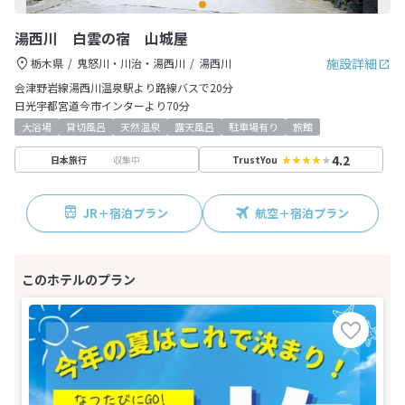
湯西川 白雲の宿 山城屋
施設詳細
栃木県
鬼怒川・川治・湯西川
湯西川
会津野岩線湯西川温泉駅より路線バスで20分
日光宇都宮道今市インターより70分
大浴場
貸切風呂
天然温泉
露天風呂
駐車場有り
旅館
4.2
収集中
日本旅行
TrustYou
JR＋宿泊プラン
航空＋宿泊プラン