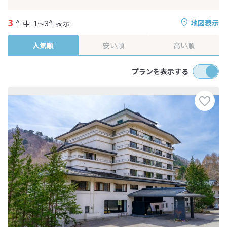
3
地図表示
件中
1～3件表示
人気順
安い順
高い順
プランを表示する