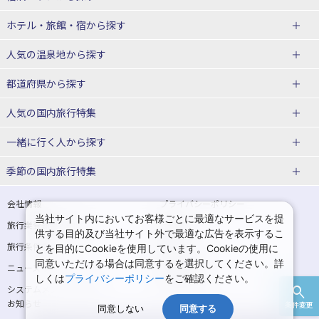
北海道
ホテル・旅館・宿
から探す
東北
北海道ホテル・旅館
人気の温泉地
から探す
青森県
岩手県
北海道
都道府県から探す
宮城県
秋田県
青森県ホテル・旅館
岩手県ホテル・旅館
湯の川温泉(北海道)
定山渓温泉(北海道)
人気の国内旅行特集
山形県
福島県
宮城県ホテル・旅館
秋田県ホテル・旅館
十勝川温泉(北海道)
阿寒湖温泉(北海道)
北海道旅行・ツアー
東京ディズニーリゾート®への旅
ユニバーサル・スタジオ・ジャパ
一緒に行く人
から探す
ンへの旅
関東
山形県ホテル・旅館
福島県ホテル・旅館
洞爺湖温泉(北海道)
川湯温泉(北海道)
東北
一人旅 国内版
家族・子連れ旅行 国内版
季節の国内旅行特集
温泉旅行
日帰り旅行
東京都
神奈川県
層雲峡温泉(北海道)
知床温泉(北海道)
青森旅行・ツアー
岩手旅行・ツアー
カップル・夫婦旅行 国内版
女子旅 国内版
桜・お花見特集
ゴールデンウィーク（GW）の国内
会社情報
プライバシーポリシー
旅行
当社サイト内においてお客様ごとに最適なサービスを提
埼玉県
千葉県
東京都ホテル・旅館
神奈川県ホテル・旅館
東北
旅行業登録票・約款
規約集
宮城旅行・ツアー
秋田旅行・ツアー
卒業旅行・学生旅行 国内版
供する目的及び当社サイト外で最適な広告を表示するこ
夏休み・お盆の国内旅行
7月の国内旅行
旅行条件書
商標について
とを目的にCookieを使用しています。Cookieの使用に
茨城県
栃木県
埼玉県ホテル・旅館
千葉県ホテル・旅館
花巻温泉(岩手)
蔵王温泉(山形)
山形旅行・ツアー
福島旅行・ツアー
同意いただける場合は同意するを選択してください。詳
ニュースリリース
採用情報
8月の国内旅行
9月の国内旅行
しくは
プライバシーポリシー
をご確認ください。
群馬県
茨城県ホテル・旅館
栃木県ホテル・旅館
かみのやま温泉(山形)
鳴子温泉(宮城)
関東
システムメンテナンスの
サイトマップ
10月の国内旅行
11月の国内旅行
お知らせ
条件変更
北陸
群馬県ホテル・旅館
同意しない
同意する
秋保温泉(宮城)
飯坂温泉(福島)
東京旅行・ツアー
神奈川旅行・ツアー