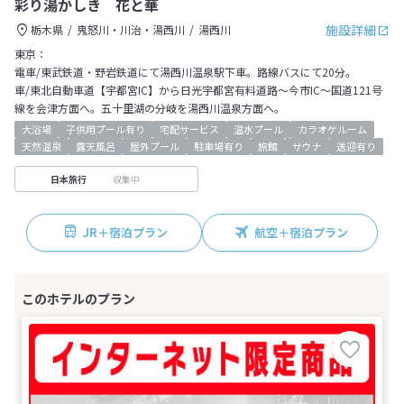
彩り湯かしき 花と華
施設詳細
栃木県
鬼怒川・川治・湯西川
湯西川
東京：
電車/東武鉄道・野岩鉄道にて湯西川温泉駅下車。路線バスにて20分。
車/東北自動車道【宇都宮IC】から日光宇都宮有料道路～今市IC～国道121号
線を会津方面へ。五十里湖の分岐を湯西川温泉方面へ。
大浴場
子供用プール有り
宅配サービス
温水プール
カラオケルーム
天然温泉
露天風呂
屋外プール
駐車場有り
旅館
サウナ
送迎有り
収集中
日本旅行
JR＋宿泊プラン
航空＋宿泊プラン