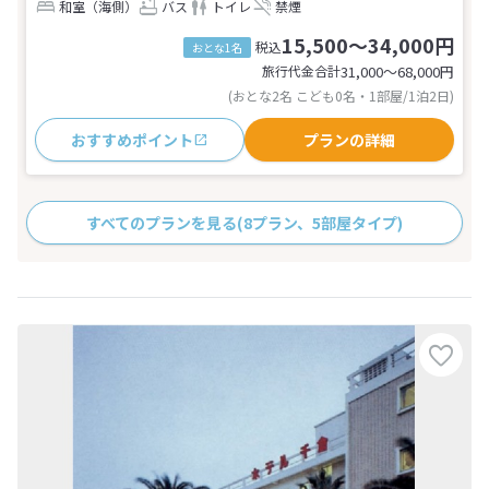
和室（海側）
バス
トイレ
禁煙
15,500～34,000円
税込
おとな1名
旅行代金合計
31,000〜68,000
円
(おとな2名 こども0名・1部屋/1泊2日)
おすすめポイント
プランの詳細
すべてのプランを見る
(8プラン、5部屋タイプ)