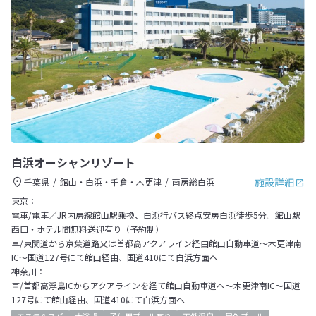
白浜オーシャンリゾート
施設詳細
千葉県
館山・白浜・千倉・木更津
南房総白浜
東京：
電車/電車／JR内房線館山駅乗換、白浜行バス終点安房白浜徒歩5分。館山駅
西口・ホテル間無料送迎有り（予約制）
車/東関道から京葉道路又は首都高アクアライン経由館山自動車道～木更津南
IC～国道127号にて館山経由、国道410にて白浜方面へ
神奈川：
車/首都高浮島ICからアクアラインを経て館山自動車道へ～木更津南IC～国道
127号にて館山経由、国道410にて白浜方面へ