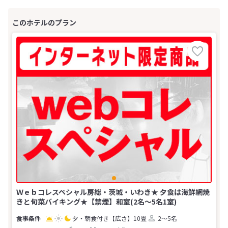
Ｗｅｂコレスペシャル房総・茨城・いわき★ 夕食は海鮮網焼
きと旬菜バイキング★【禁煙】和室(2名～5名1室)
夕・朝食付き
【広さ】10畳
2～5名