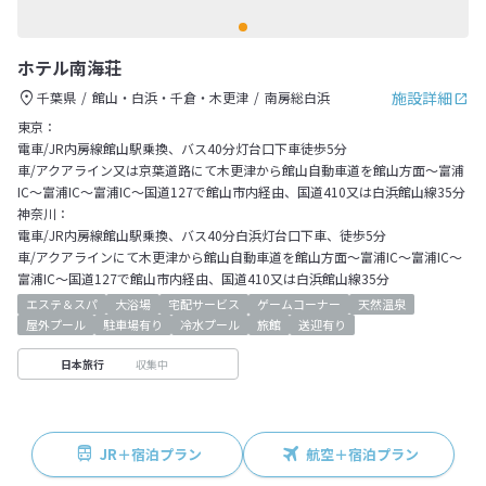
ホテル南海荘
施設詳細
千葉県
館山・白浜・千倉・木更津
南房総白浜
東京：
電車/JR内房線館山駅乗換、バス40分灯台口下車徒歩5分
車/アクアライン又は京葉道路にて木更津から館山自動車道を館山方面～富浦
IC～富浦IC～富浦IC～国道127で館山市内経由、国道410又は白浜館山線35分
神奈川：
電車/JR内房線館山駅乗換、バス40分白浜灯台口下車、徒歩5分
車/アクアラインにて木更津から館山自動車道を館山方面～富浦IC～富浦IC～
富浦IC～国道127で館山市内経由、国道410又は白浜館山線35分
エステ＆スパ
大浴場
宅配サービス
ゲームコーナー
天然温泉
屋外プール
駐車場有り
冷水プール
旅館
送迎有り
収集中
日本旅行
JR＋宿泊プラン
航空＋宿泊プラン