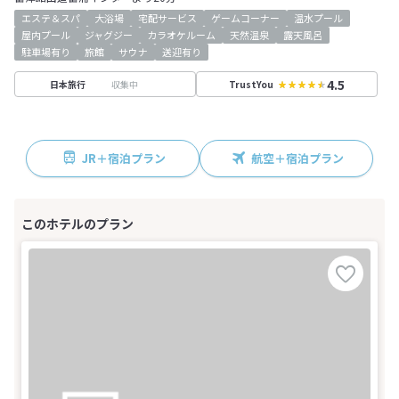
エステ＆スパ
大浴場
宅配サービス
ゲームコーナー
温水プール
屋内プール
ジャグジー
カラオケルーム
天然温泉
露天風呂
駐車場有り
旅館
サウナ
送迎有り
4.5
収集中
日本旅行
TrustYou
JR＋宿泊プラン
航空＋宿泊プラン