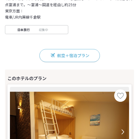
点富浦まで。～富浦～国道を経由し約25分
東京方面：
電車/JR内房線千倉駅
収集中
日本旅行
航空＋宿泊プラン