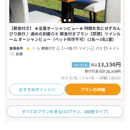
【朝食付き】 ★全室オーシャンビュー★ 時間を気にせずのん
びり旅行♪ 遅めの到着ＯＫ 朝食付きプラン【禁煙】ツインル
ーム オーシャンビュー（ペット同伴不可）(2名～3名1室)
朝食付き
1～3名
ツイン
バス
トイレ
禁煙
13,150円
税込
おとな1名
旅行代金合計
26,300
円
(おとな2名 こども0名・1部屋/1泊2日)
おすすめポイント
プランの詳細
すべてのプランを見る
(10プラン、8部屋タイプ)