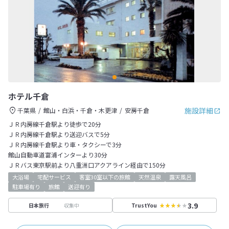
ホテル千倉
施設詳細
千葉県
館山・白浜・千倉・木更津
安房千倉
ＪＲ内房線千倉駅より徒歩で20分
ＪＲ内房線千倉駅より送迎バスで5分
ＪＲ内房線千倉駅より車・タクシーで3分
館山自動車道富浦インターより30分
ＪＲバス東京駅前より八重洲口アクアライン経由で150分
大浴場
宅配サービス
客室30室以下の旅館
天然温泉
露天風呂
駐車場有り
旅館
送迎有り
3.9
収集中
日本旅行
TrustYou