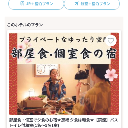
JR＋宿泊プラン
航空＋宿泊プラン
部屋食・個室で夕食のお宿★房総 夕食は和食★【禁煙】バス
トイレ付和室(1名～5名1室)