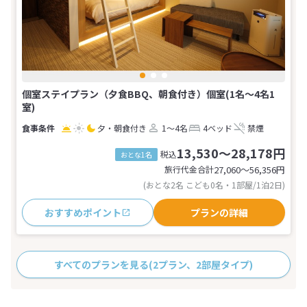
個室ステイプラン（夕食BBQ、朝食付き）個室(1名～4名1
室)
夕・朝食付き
1～4名
4ベッド
禁煙
13,530～28,178円
税込
おとな1名
旅行代金合計
27,060〜56,356
円
(おとな2名 こども0名・1部屋/1泊2日)
おすすめポイント
プランの詳細
すべてのプランを見る
(2プラン、2部屋タイプ)