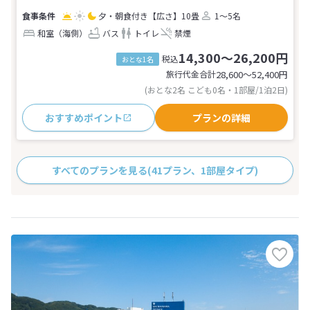
夕・朝食付き
【広さ】10畳
1～5名
和室（海側）
バス
トイレ
禁煙
14,300～26,200円
税込
おとな1名
旅行代金合計
28,600〜52,400
円
(おとな2名 こども0名・1部屋/1泊2日)
おすすめポイント
プランの詳細
すべてのプランを見る
(41プラン、1部屋タイプ)