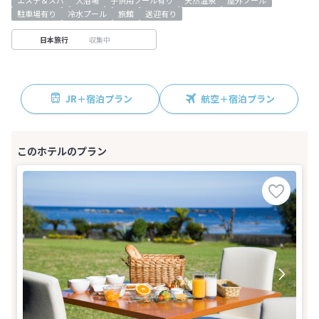
エステ＆スパ
大浴場
子供用プール有り
天然温泉
屋外プール
駐車場有り
冷水プール
旅館
送迎有り
収集中
日本旅行
JR＋宿泊プラン
航空＋宿泊プラン