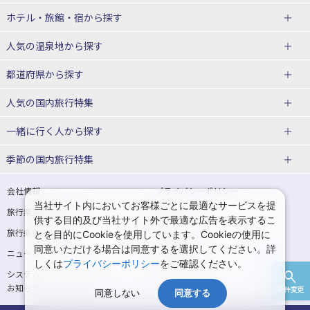
北海道
ホテル・旅館・宿
から探す
東北
北海道ホテル・旅館
人気の温泉地
から探す
青森県
岩手県
北海道
都道府県から探す
宮城県
秋田県
青森県ホテル・旅館
岩手県ホテル・旅館
湯の川温泉(北海道)
定山渓温泉(北海道)
人気の国内旅行特集
山形県
福島県
宮城県ホテル・旅館
秋田県ホテル・旅館
十勝川温泉(北海道)
阿寒湖温泉(北海道)
北海道旅行・ツアー
東京ディズニーリゾート®への旅
ユニバーサル・スタジオ・ジャパ
一緒に行く人
から探す
ンへの旅
関東
山形県ホテル・旅館
福島県ホテル・旅館
洞爺湖温泉(北海道)
川湯温泉(北海道)
東北
一人旅 国内版
家族・子連れ旅行 国内版
季節の国内旅行特集
温泉旅行
日帰り旅行
東京都
神奈川県
層雲峡温泉(北海道)
知床温泉(北海道)
青森旅行・ツアー
岩手旅行・ツアー
カップル・夫婦旅行 国内版
女子旅 国内版
桜・お花見特集
ゴールデンウィーク（GW）の国内
会社情報
プライバシーポリシー
旅行
当社サイト内においてお客様ごとに最適なサービスを提
埼玉県
千葉県
東京都ホテル・旅館
神奈川県ホテル・旅館
東北
旅行業登録票・約款
規約集
宮城旅行・ツアー
秋田旅行・ツアー
卒業旅行・学生旅行 国内版
供する目的及び当社サイト外で最適な広告を表示するこ
夏休み・お盆の国内旅行
7月の国内旅行
旅行条件書
商標について
とを目的にCookieを使用しています。Cookieの使用に
茨城県
栃木県
埼玉県ホテル・旅館
千葉県ホテル・旅館
花巻温泉(岩手)
蔵王温泉(山形)
山形旅行・ツアー
福島旅行・ツアー
同意いただける場合は同意するを選択してください。詳
ニュースリリース
採用情報
8月の国内旅行
9月の国内旅行
しくは
プライバシーポリシー
をご確認ください。
群馬県
茨城県ホテル・旅館
栃木県ホテル・旅館
かみのやま温泉(山形)
鳴子温泉(宮城)
関東
システムメンテナンスの
サイトマップ
10月の国内旅行
11月の国内旅行
お知らせ
条件変更
北陸
群馬県ホテル・旅館
同意しない
同意する
秋保温泉(宮城)
飯坂温泉(福島)
東京旅行・ツアー
神奈川旅行・ツアー