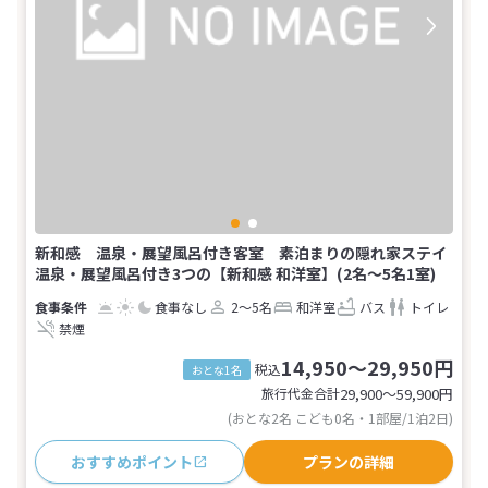
新和感 温泉・展望風呂付き客室 素泊まりの隠れ家ステイ
温泉・展望風呂付き3つの【新和感 和洋室】(2名～5名1室)
食事なし
2～5名
和洋室
バス
トイレ
禁煙
14,950～29,950円
税込
おとな1名
旅行代金合計
29,900〜59,900
円
(おとな2名 こども0名・1部屋/1泊2日)
おすすめポイント
プランの詳細