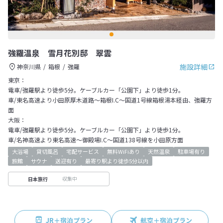
強羅温泉 雪月花別邸 翠雲
施設詳細
神奈川県
箱根
強羅
東京：
電車/強羅駅より徒歩5分。ケーブルカー「公園下」より徒歩1分。
車/東名高速より小田原厚木道路～箱根I.C～国道1号線箱根湯本経由、強羅方
面
大阪：
電車/強羅駅より徒歩5分。ケーブルカー「公園下」より徒歩1分。
車/名神高速より東名高速～御殿場I.C～国道138号線を小田原方面
大浴場
貸切風呂
宅配サービス
無料WiFiあり
天然温泉
駐車場有り
旅館
サウナ
送迎有り
最寄り駅より徒歩5分以内
収集中
日本旅行
JR＋宿泊プラン
航空＋宿泊プラン