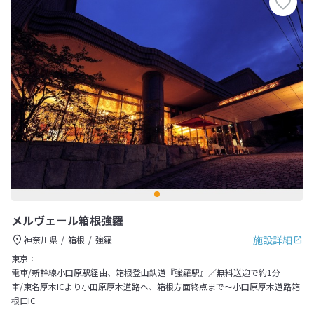
メルヴェール箱根強羅
施設詳細
神奈川県
箱根
強羅
東京：
電車/新幹線小田原駅経由、箱根登山鉄道『強羅駅』／無料送迎で約1分
車/東名厚木ICより小田原厚木道路へ、箱根方面終点まで～小田原厚木道路箱
根口IC