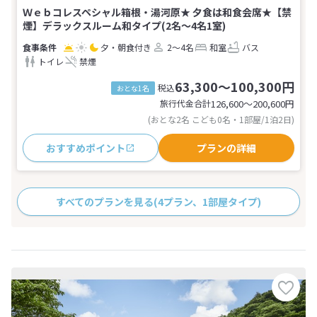
Ｗｅｂコレスペシャル箱根・湯河原★ 夕食は和食会席★【禁
煙】デラックスルーム和タイプ(2名～4名1室)
夕・朝食付き
2～4名
和室
バス
トイレ
禁煙
63,300～100,300円
税込
おとな1名
旅行代金合計
126,600〜200,600
円
(おとな2名 こども0名・1部屋/1泊2日)
おすすめポイント
プランの詳細
すべてのプランを見る
(4プラン、1部屋タイプ)