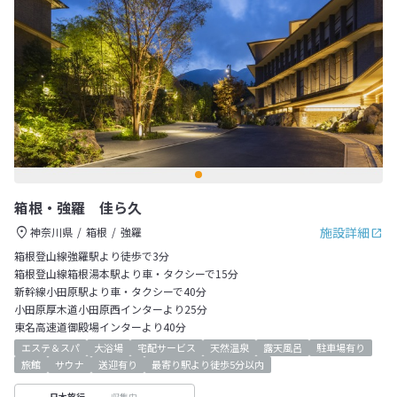
箱根・強羅 佳ら久
施設詳細
神奈川県
箱根
強羅
箱根登山線強羅駅より徒歩で3分
箱根登山線箱根湯本駅より車・タクシーで15分
新幹線小田原駅より車・タクシーで40分
小田原厚木道小田原西インターより25分
東名高速道御殿場インターより40分
エステ＆スパ
大浴場
宅配サービス
天然温泉
露天風呂
駐車場有り
旅館
サウナ
送迎有り
最寄り駅より徒歩5分以内
収集中
日本旅行