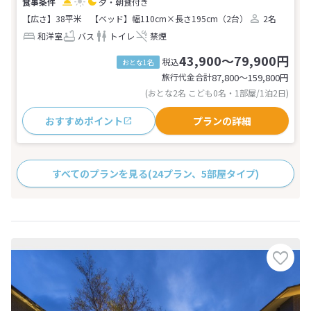
夕・朝食付き
【広さ】38平米
【ベッド】幅110cm×長さ195cm（2台）
2名
和洋室
バス
トイレ
禁煙
43,900～79,900円
税込
おとな1名
旅行代金合計
87,800〜159,800
円
(おとな2名 こども0名・1部屋/1泊2日)
おすすめポイント
プランの詳細
すべてのプランを見る
(24プラン、5部屋タイプ)