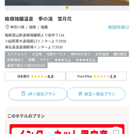
箱根強羅温泉 季の湯 雪月花
施設詳細
神奈川県
箱根
強羅
箱根登山鉄道線強羅駅より徒歩で1分
小田原厚木道箱根口インターより30分
東名高速道御殿場インターより30分
エステ＆スパ
大浴場
宅配サービス
無料WiFiあり
天然温泉
露天風呂
駐車場有り
旅館
サウナ
★★★以上
★★★★以上
最寄り駅より徒歩5分以内
4.0
3.9
日本旅行
TrustYou
JR＋宿泊プラン
航空＋宿泊プラン