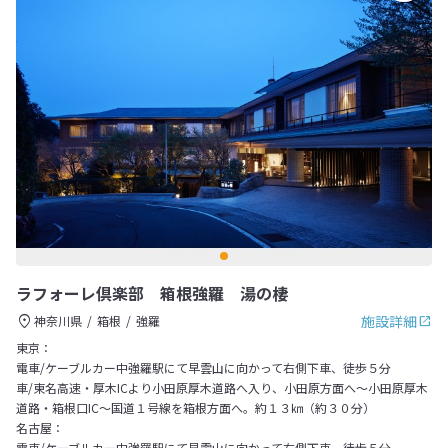
ラフォーレ倶楽部 箱根強羅 湯の棲
施設詳細
神奈川県
箱根
強羅
東京：
電車/ケーブルカー中強羅駅にて早雲山に向かって右側下車、徒歩５分
車/東名高速・厚木ICより小田原厚木道路へ入り、小田原方面へ～小田原厚木
道路・箱根口IC～国道１号線を箱根方面へ。約１３㎞（約３０分）
名古屋：
電車/ケーブルカー中強羅駅にて早雲山に向かって右側下車、徒歩５分