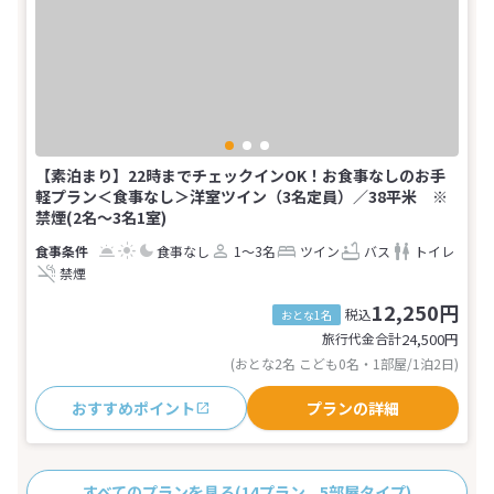
【素泊まり】22時までチェックインOK！お食事なしのお手
軽プラン＜食事なし＞洋室ツイン（3名定員）／38平米 ※
禁煙(2名～3名1室)
食事なし
1～3名
ツイン
バス
トイレ
禁煙
12,250円
税込
おとな1名
旅行代金合計
24,500
円
(おとな2名 こども0名・1部屋/1泊2日)
おすすめポイント
プランの詳細
すべてのプランを見る
(14プラン、5部屋タイプ)