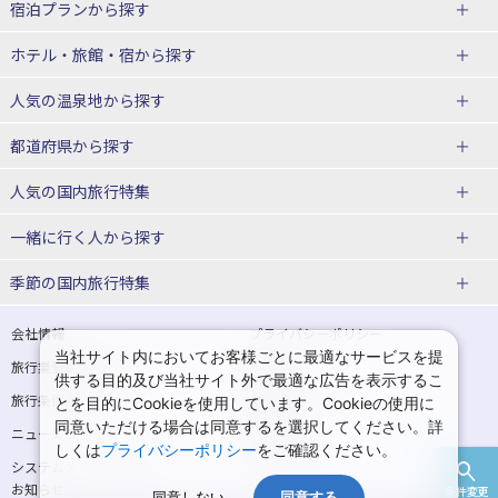
宿泊プランから探す
北海道
ホテル・旅館・宿
から探す
東北
北海道ホテル・旅館
人気の温泉地
から探す
青森県
岩手県
北海道
都道府県から探す
宮城県
秋田県
青森県ホテル・旅館
岩手県ホテル・旅館
湯の川温泉(北海道)
定山渓温泉(北海道)
人気の国内旅行特集
山形県
福島県
宮城県ホテル・旅館
秋田県ホテル・旅館
十勝川温泉(北海道)
阿寒湖温泉(北海道)
北海道旅行・ツアー
東京ディズニーリゾート®への旅
ユニバーサル・スタジオ・ジャパ
一緒に行く人
から探す
ンへの旅
関東
山形県ホテル・旅館
福島県ホテル・旅館
洞爺湖温泉(北海道)
川湯温泉(北海道)
東北
一人旅 国内版
家族・子連れ旅行 国内版
季節の国内旅行特集
温泉旅行
日帰り旅行
東京都
神奈川県
層雲峡温泉(北海道)
知床温泉(北海道)
青森旅行・ツアー
岩手旅行・ツアー
カップル・夫婦旅行 国内版
女子旅 国内版
桜・お花見特集
ゴールデンウィーク（GW）の国内
会社情報
プライバシーポリシー
旅行
当社サイト内においてお客様ごとに最適なサービスを提
埼玉県
千葉県
東京都ホテル・旅館
神奈川県ホテル・旅館
東北
旅行業登録票・約款
規約集
宮城旅行・ツアー
秋田旅行・ツアー
卒業旅行・学生旅行 国内版
供する目的及び当社サイト外で最適な広告を表示するこ
夏休み・お盆の国内旅行
7月の国内旅行
旅行条件書
商標について
とを目的にCookieを使用しています。Cookieの使用に
茨城県
栃木県
埼玉県ホテル・旅館
千葉県ホテル・旅館
花巻温泉(岩手)
蔵王温泉(山形)
山形旅行・ツアー
福島旅行・ツアー
同意いただける場合は同意するを選択してください。詳
ニュースリリース
採用情報
8月の国内旅行
9月の国内旅行
しくは
プライバシーポリシー
をご確認ください。
群馬県
茨城県ホテル・旅館
栃木県ホテル・旅館
かみのやま温泉(山形)
鳴子温泉(宮城)
関東
システムメンテナンスの
サイトマップ
10月の国内旅行
11月の国内旅行
お知らせ
条件変更
北陸
同意しない
同意する