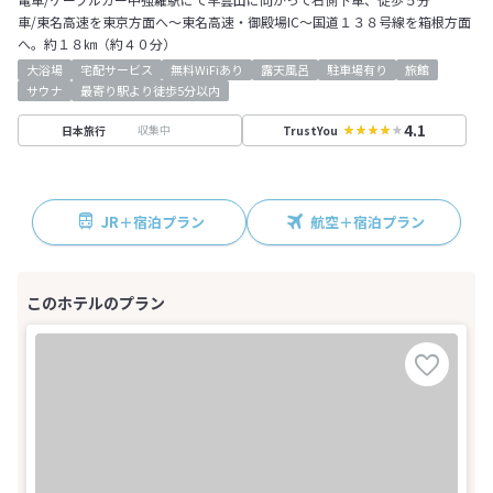
車/東名高速を東京方面へ～東名高速・御殿場IC～国道１３８号線を箱根方面
へ。約１８㎞（約４０分）
大浴場
宅配サービス
無料WiFiあり
露天風呂
駐車場有り
旅館
サウナ
最寄り駅より徒歩5分以内
4.1
収集中
日本旅行
TrustYou
JR＋宿泊プラン
航空＋宿泊プラン