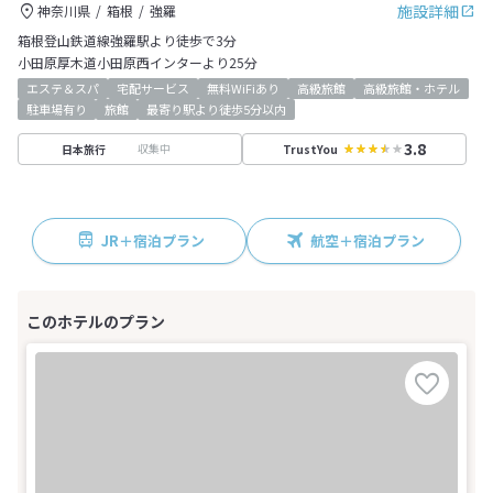
施設詳細
神奈川県
箱根
強羅
箱根登山鉄道線強羅駅より徒歩で3分
小田原厚木道小田原西インターより25分
エステ＆スパ
宅配サービス
無料WiFiあり
高級旅館
高級旅館・ホテル
駐車場有り
旅館
最寄り駅より徒歩5分以内
3.8
収集中
日本旅行
TrustYou
JR＋宿泊プラン
航空＋宿泊プラン