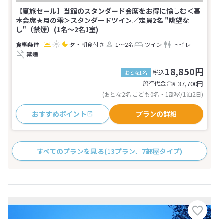
【夏旅セール】当館のスタンダード会席をお得に愉しむ＜基
本会席★月の雫＞スタンダードツイン／定員2名 "眺望な
し"（禁煙）(1名～2名1室)
夕・朝食付き
1～2名
ツイン
トイレ
禁煙
18,850円
税込
おとな1名
旅行代金合計
37,700
円
(おとな2名 こども0名・1部屋/1泊2日)
おすすめポイント
プランの詳細
すべてのプランを見る
(13プラン、7部屋タイプ)