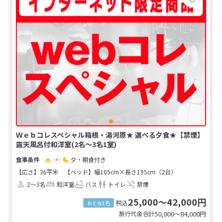
Ｗｅｂコレスペシャル箱根・湯河原★ 選べる夕食★【禁煙】
露天風呂付和洋室(2名～3名1室)
夕・朝食付き
【広さ】36平米
【ベッド】幅105cm×長さ195cm（2台）
2～3名
和洋室
バス
トイレ
禁煙
25,000～42,000円
税込
おとな1名
旅行代金合計
50,000〜84,000
円