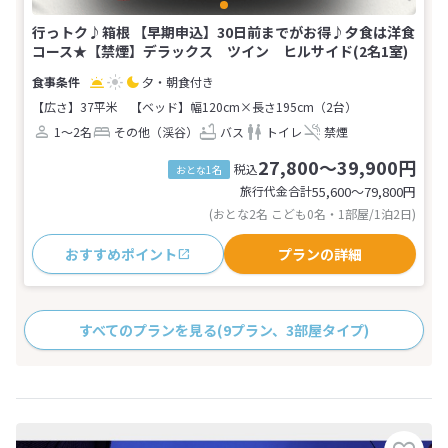
行っトク♪箱根 【早期申込】30日前までがお得♪夕食は洋食
コース★【禁煙】デラックス ツイン ヒルサイド(2名1室)
夕・朝食付き
【広さ】37平米
【ベッド】幅120cm×長さ195cm（2台）
1～2名
その他（渓谷）
バス
トイレ
禁煙
27,800～39,900円
税込
おとな1名
旅行代金合計
55,600〜79,800
円
(おとな2名 こども0名・1部屋/1泊2日)
おすすめポイント
プランの詳細
すべてのプランを見る
(9プラン、3部屋タイプ)