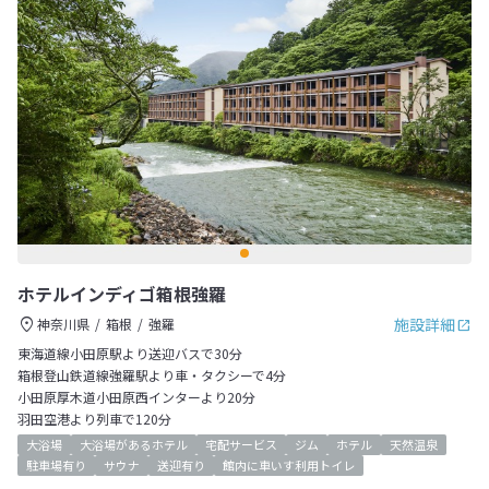
ホテルインディゴ箱根強羅
施設詳細
神奈川県
箱根
強羅
東海道線小田原駅より送迎バスで30分
箱根登山鉄道線強羅駅より車・タクシーで4分
小田原厚木道小田原西インターより20分
羽田空港より列車で120分
大浴場
大浴場があるホテル
宅配サービス
ジム
ホテル
天然温泉
駐車場有り
サウナ
送迎有り
館内に車いす利用トイレ