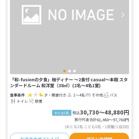
「和-fusionの夕食」極ディナー ～2食付 casual～本館 スタ
ンダードルーム 和洋室（38㎡）(2名～4名1室)
夕・朝食付き
1～4名
その他
バス
トイレ
禁煙
30,730～48,880円
税込
おとな1名
旅行代金合計
61,460〜97,760
円
(おとな2名 こども0名・1部屋/1泊2日)
おすすめポイント
プランの詳細