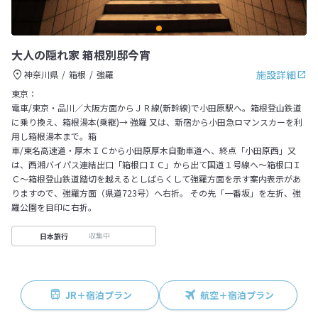
大人の隠れ家 箱根別邸今宵
施設詳細
神奈川県
箱根
強羅
東京：
電車/東京・品川／大阪方面からＪＲ線(新幹線)で小田原駅へ。箱根登山鉄道
に乗り換え、箱根湯本(乗継)→ 強羅 又は、新宿から小田急ロマンスカーを利
用し箱根湯本まで。箱
車/東名高速道・厚木ＩＣから小田原厚木自動車道へ、終点「小田原西」又
は、西湘バイパス連結出口「箱根口ＩＣ」から出て国道１号線へ～箱根口Ｉ
Ｃ～箱根登山鉄道踏切を越えるとしばらくして強羅方面を示す案内表示があ
りますので、強羅方面（県道723号）へ右折。 その先「一番坂」を左折、強
羅公園を目印に右折。
収集中
日本旅行
JR＋宿泊プラン
航空＋宿泊プラン