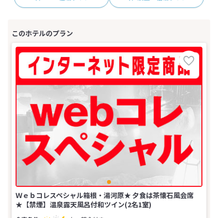
Ｗｅｂコレスペシャル箱根・湯河原★ 夕食は茶懐石風会席
★【禁煙】温泉露天風呂付和ツイン(2名1室)