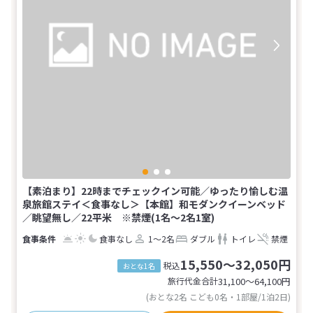
【素泊まり】22時までチェックイン可能／ゆったり愉しむ温
泉旅館ステイ＜食事なし＞【本館】和モダンクイーンベッド
／眺望無し／22平米 ※禁煙(1名～2名1室)
食事なし
1～2名
ダブル
トイレ
禁煙
15,550～32,050円
税込
おとな1名
旅行代金合計
31,100〜64,100
円
(おとな2名 こども0名・1部屋/1泊2日)