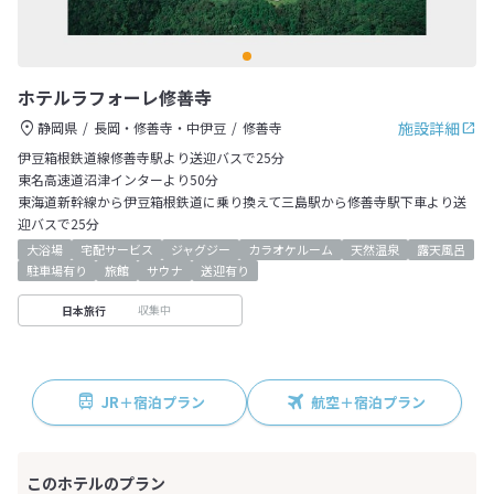
ホテルラフォーレ修善寺
施設詳細
静岡県
長岡・修善寺・中伊豆
修善寺
伊豆箱根鉄道線修善寺駅より送迎バスで25分
東名高速道沼津インターより50分
東海道新幹線から伊豆箱根鉄道に乗り換えて三島駅から修善寺駅下車より送
迎バスで25分
大浴場
宅配サービス
ジャグジー
カラオケルーム
天然温泉
露天風呂
駐車場有り
旅館
サウナ
送迎有り
収集中
日本旅行
JR＋宿泊プラン
航空＋宿泊プラン