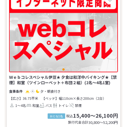
Ｗｅｂコレスペシャル伊豆★ 夕食は和洋中バイキング★【禁
煙】和室（ツインローベット＋布団２組）(2名～4名1室)
夕・朝食付き
【広さ】36.75平米
【ベッド】幅110cm×長さ200cm（2台）
1～4名
和室
バス
トイレ
禁煙
15,400～26,100円
税込
おとな1名
旅行代金合計
30,800〜52,200
円