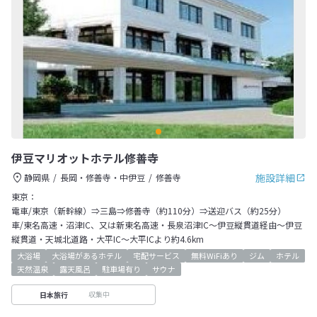
伊豆マリオットホテル修善寺
施設詳細
静岡県
長岡・修善寺・中伊豆
修善寺
東京：
電車/東京（新幹線）⇒三島⇒修善寺（約110分）⇒送迎バス（約25分）
車/東名高速・沼津IC、又は新東名高速・長泉沼津IC～伊豆縦貫道経由～伊豆
縦貫道・天城北道路・大平IC～大平ICより約4.6km
大浴場
大浴場があるホテル
宅配サービス
無料WiFiあり
ジム
ホテル
天然温泉
露天風呂
駐車場有り
サウナ
収集中
日本旅行