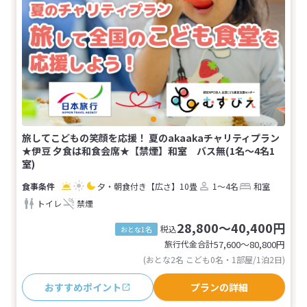
旅してこどもの笑顔を応援！ 夏のakaakaチャリティプラン
★伊豆 夕食は和食会席★【禁煙】和室 バス無(1名～4名1
室)
夕・朝食付き
【広さ】10畳
1～4名
和室
トイレ
禁煙
28,800～40,400円
税込
おとな1名
旅行代金合計
57,600〜80,800
円
(おとな2名 こども0名・1部屋/1泊2日)
おすすめポイント
プランの詳細