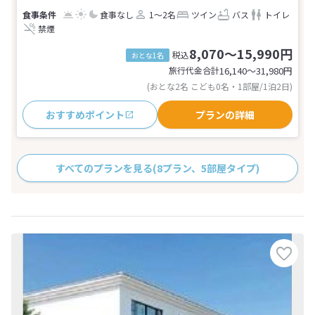
食事なし
1～2名
ツイン
バス
トイレ
禁煙
8,070～15,990円
税込
おとな1名
旅行代金合計
16,140〜31,980
円
(おとな2名 こども0名・1部屋/1泊2日)
おすすめポイント
プランの詳細
すべてのプランを見る
(8プラン、5部屋タイプ)