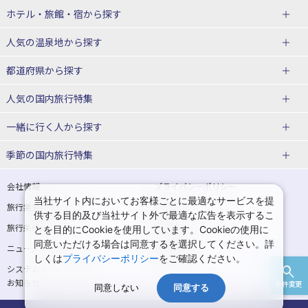
北海道
ホテル・旅館・宿
から探す
東北
北海道ホテル・旅館
人気の温泉地
から探す
青森県
岩手県
北海道
都道府県から探す
宮城県
秋田県
青森県ホテル・旅館
岩手県ホテル・旅館
湯の川温泉(北海道)
定山渓温泉(北海道)
人気の国内旅行特集
山形県
福島県
宮城県ホテル・旅館
秋田県ホテル・旅館
十勝川温泉(北海道)
阿寒湖温泉(北海道)
北海道旅行・ツアー
東京ディズニーリゾート®への旅
ユニバーサル・スタジオ・ジャパ
一緒に行く人
から探す
ンへの旅
関東
山形県ホテル・旅館
福島県ホテル・旅館
洞爺湖温泉(北海道)
川湯温泉(北海道)
東北
一人旅 国内版
家族・子連れ旅行 国内版
季節の国内旅行特集
温泉旅行
日帰り旅行
東京都
神奈川県
層雲峡温泉(北海道)
知床温泉(北海道)
青森旅行・ツアー
岩手旅行・ツアー
カップル・夫婦旅行 国内版
女子旅 国内版
桜・お花見特集
ゴールデンウィーク（GW）の国内
会社情報
プライバシーポリシー
旅行
当社サイト内においてお客様ごとに最適なサービスを提
埼玉県
千葉県
東京都ホテル・旅館
神奈川県ホテル・旅館
東北
旅行業登録票・約款
規約集
宮城旅行・ツアー
秋田旅行・ツアー
卒業旅行・学生旅行 国内版
供する目的及び当社サイト外で最適な広告を表示するこ
夏休み・お盆の国内旅行
7月の国内旅行
旅行条件書
商標について
とを目的にCookieを使用しています。Cookieの使用に
茨城県
栃木県
埼玉県ホテル・旅館
千葉県ホテル・旅館
花巻温泉(岩手)
蔵王温泉(山形)
山形旅行・ツアー
福島旅行・ツアー
同意いただける場合は同意するを選択してください。詳
ニュースリリース
採用情報
8月の国内旅行
9月の国内旅行
しくは
プライバシーポリシー
をご確認ください。
群馬県
茨城県ホテル・旅館
栃木県ホテル・旅館
かみのやま温泉(山形)
鳴子温泉(宮城)
関東
システムメンテナンスの
サイトマップ
10月の国内旅行
11月の国内旅行
お知らせ
条件変更
北陸
群馬県ホテル・旅館
秋保温泉(宮城)
飯坂温泉(福島)
同意しない
同意する
東京旅行・ツアー
神奈川旅行・ツアー
紅葉旅行
クリスマスの国内旅行