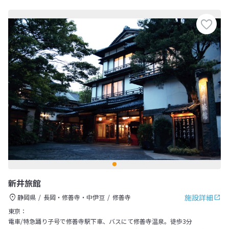
新井旅館
施設詳細
静岡県
長岡・修善寺・中伊豆
修善寺
東京：
電車/特急踊り子号で修善寺駅下車、バスにて修善寺温泉。徒歩3分