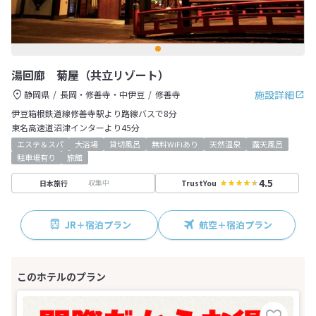
湯回廊 菊屋（共立リゾート）
施設詳細
静岡県
長岡・修善寺・中伊豆
修善寺
伊豆箱根鉄道線修善寺駅より路線バスで8分
東名高速道沼津インターより45分
エステ＆スパ
大浴場
貸切風呂
無料WiFiあり
天然温泉
露天風呂
駐車場有り
旅館
4.5
収集中
日本旅行
TrustYou
JR＋宿泊プラン
航空＋宿泊プラン