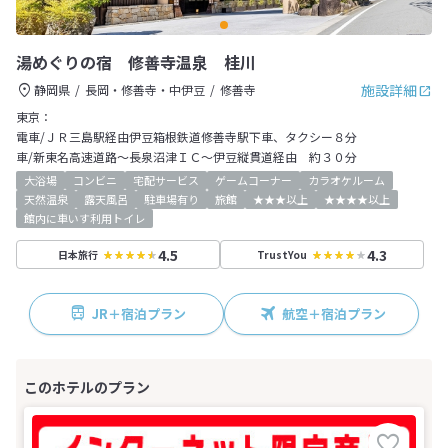
湯めぐりの宿 修善寺温泉 桂川
施設詳細
静岡県
長岡・修善寺・中伊豆
修善寺
東京：
電車/ＪＲ三島駅経由伊豆箱根鉄道修善寺駅下車、タクシー８分
車/新東名高速道路～長泉沼津ＩＣ～伊豆縦貫道経由 約３０分
大浴場
コンビニ
宅配サービス
ゲームコーナー
カラオケルーム
天然温泉
露天風呂
駐車場有り
旅館
★★★以上
★★★★以上
館内に車いす利用トイレ
4.5
4.3
日本旅行
TrustYou
JR＋宿泊プラン
航空＋宿泊プラン