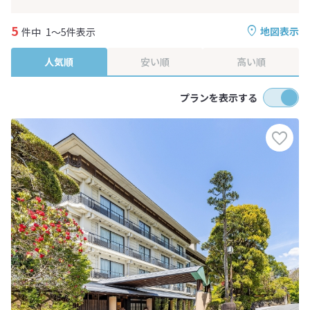
5
地図表示
件中
1～5件表示
人気順
安い順
高い順
プランを表示する