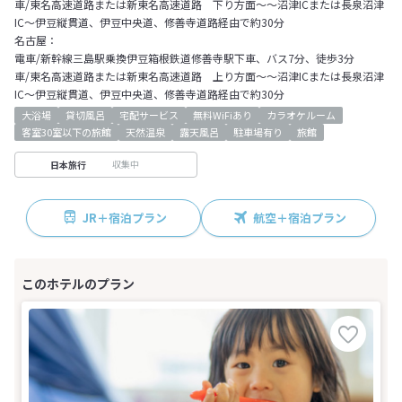
車/東名高速道路または新東名高速道路 下り方面～～沼津ICまたは長泉沼津
IC～伊豆縦貫道、伊豆中央道、修善寺道路経由で約30分
名古屋：
電車/新幹線三島駅乗換伊豆箱根鉄道修善寺駅下車、バス7分、徒歩3分
車/東名高速道路または新東名高速道路 上り方面～～沼津ICまたは長泉沼津
IC～伊豆縦貫道、伊豆中央道、修善寺道路経由で約30分
大浴場
貸切風呂
宅配サービス
無料WiFiあり
カラオケルーム
客室30室以下の旅館
天然温泉
露天風呂
駐車場有り
旅館
収集中
日本旅行
JR＋宿泊プラン
航空＋宿泊プラン