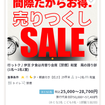
行っトク♪伊豆 夕食は月替り会席【禁煙】和室 風の語り部
(1名～2名1室)
夕・朝食付き
【広さ】29平米
1～2名
和室
トイレ
禁煙
25,000～28,700円
税込
おとな1名
旅行代金合計
50,000〜57,400
円
(おとな2名 こども0名・1部屋/1泊2日)