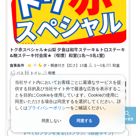
トク赤スペシャル★山梨 夕食は和牛ステーキ＆トロステーキ
&鮑ステーキ付会席★〔喫煙〕和室(1名～5名1室)
夕・朝食付き
【広さ】10畳
1～5名
和室
バス
トイレ
喫煙
21,200～28,900円
当社サイト内においてお客様ごとに最適なサービスを提
税込
おとな1名
供する目的及び当社サイト外で最適な広告を表示するこ
旅行代金合計
42,400〜57,800
円
とを目的にCookieを使用しています。Cookieの使用に
(おとな2名 こども0名・1部屋/1泊2日)
同意いただける場合は同意するを選択してください。詳
しくは
プライバシーポリシー
をご確認ください。
おすすめポイント
プランの詳細
条件変更
同意しない
同意する
すべてのプランを見る
(13プラン、3部屋タイプ)