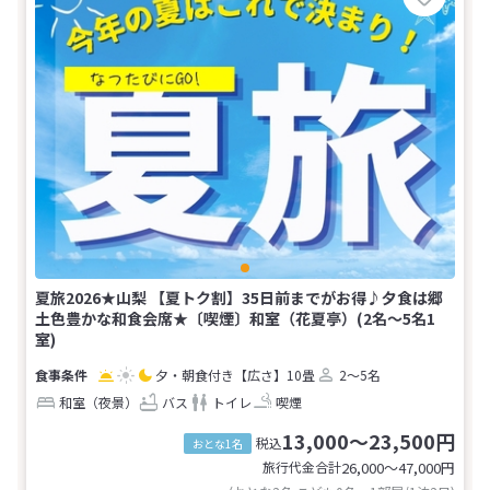
夏旅2026★山梨 【夏トク割】35日前までがお得♪夕食は郷
土色豊かな和食会席★〔喫煙〕和室（花夏亭）(2名～5名1
室)
夕・朝食付き
【広さ】10畳
2～5名
和室（夜景）
バス
トイレ
喫煙
13,000～23,500円
税込
おとな1名
旅行代金合計
26,000〜47,000
円