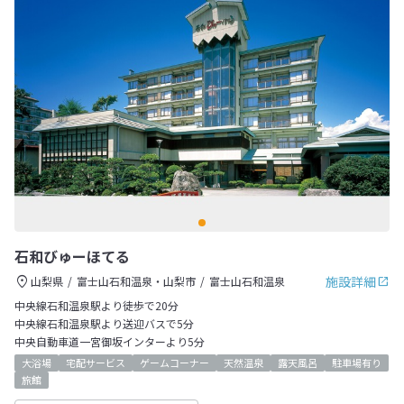
石和びゅーほてる
施設詳細
山梨県
富士山石和温泉・山梨市
富士山石和温泉
中央線石和温泉駅より徒歩で20分
中央線石和温泉駅より送迎バスで5分
中央自動車道一宮御坂インターより5分
大浴場
宅配サービス
ゲームコーナー
天然温泉
露天風呂
駐車場有り
旅館