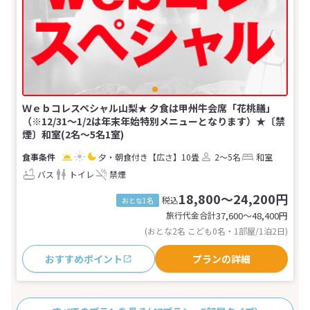
Ｗｅｂコレスペシャル山梨★ 夕食は甲州牛会席「花桃膳」
（※12/31～1/2は年末年始特別メニューとなります）★〔禁
煙〕和室(2名～5名1室)
夕・朝食付き
【広さ】10畳
2～5名
和室
バス
トイレ
禁煙
18,800～24,200円
税込
おとな1名
旅行代金合計
37,600〜48,400
円
(おとな2名 こども0名・1部屋/1泊2日)
おすすめポイント
プランの詳細