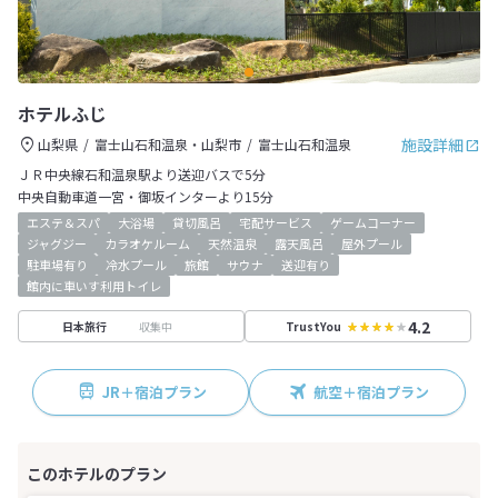
ホテルふじ
施設詳細
山梨県
富士山石和温泉・山梨市
富士山石和温泉
ＪＲ中央線石和温泉駅より送迎バスで5分
中央自動車道一宮・御坂インターより15分
エステ＆スパ
大浴場
貸切風呂
宅配サービス
ゲームコーナー
ジャグジー
カラオケルーム
天然温泉
露天風呂
屋外プール
駐車場有り
冷水プール
旅館
サウナ
送迎有り
館内に車いす利用トイレ
4.2
収集中
日本旅行
TrustYou
JR＋宿泊プラン
航空＋宿泊プラン