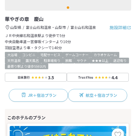
華やぎの章 慶山
施設詳細
山梨県
富士山石和温泉・山梨市
富士山石和温泉
ＪＲ中央線石和温泉駅より徒歩で5分
中央自動車道一宮御坂インターより10分
羽田空港より車・タクシーで140分
大浴場
コンビニ
宅配サービス
ゲームコーナー
カラオケルーム
天然温泉
露天風呂
駐車場有り
旅館
サウナ
★★★以上
送迎有り
最寄り駅より徒歩5分以内
3.5
4.4
日本旅行
TrustYou
JR＋宿泊プラン
航空＋宿泊プラン