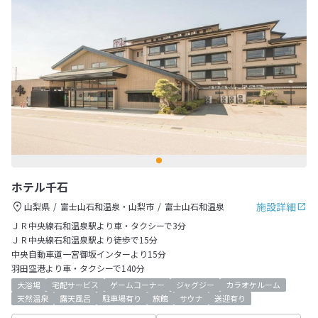
ホテル千石
施設詳細
山梨県
富士山石和温泉・山梨市
富士山石和温泉
ＪＲ中央線石和温泉駅より車・タクシーで3分
ＪＲ中央線石和温泉駅より徒歩で15分
中央自動車道一宮御坂インターより15分
羽田空港より車・タクシーで140分
大浴場
宅配サービス
ゲームコーナー
ジャグジー
カラオケルーム
天然温泉
露天風呂
駐車場有り
旅館
サウナ
送迎有り