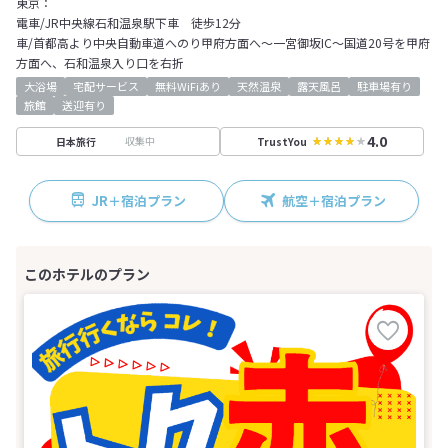
東京：
電車/JR中央線石和温泉駅下車 徒歩12分
車/首都高より中央自動車道へのり甲府方面へ～一宮御坂IC～国道20号を甲府
方面へ、石和温泉入り口を右折
大浴場
宅配サービス
無料WiFiあり
天然温泉
露天風呂
駐車場有り
旅館
送迎有り
4.0
収集中
日本旅行
TrustYou
JR＋宿泊プラン
航空＋宿泊プラン