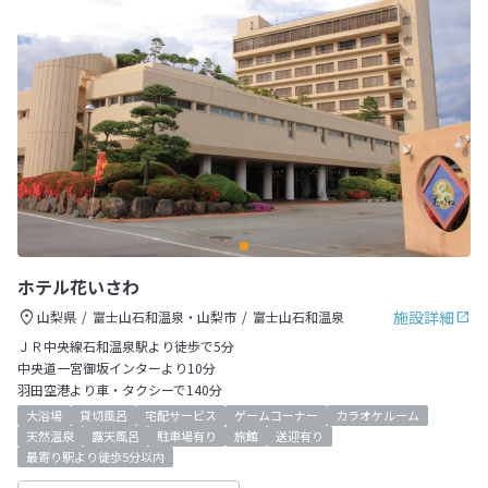
ホテル花いさわ
施設詳細
山梨県
富士山石和温泉・山梨市
富士山石和温泉
ＪＲ中央線石和温泉駅より徒歩で5分
中央道一宮御坂インターより10分
羽田空港より車・タクシーで140分
大浴場
貸切風呂
宅配サービス
ゲームコーナー
カラオケルーム
天然温泉
露天風呂
駐車場有り
旅館
送迎有り
最寄り駅より徒歩5分以内