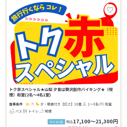
トク赤スペシャル★山梨 夕食は贅沢創作バイキング★〔喫
煙〕和室(2名～4名1室)
夕・朝食付き
【広さ】10畳
1～5名
和室
バス
トイレ
喫煙
17,100～21,300円
税込
おとな1名