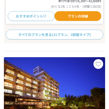
旅行代金合計
34,200〜42,600
円
(おとな2名 こども0名・1部屋/1泊2日)
おすすめポイント
プランの詳細
すべてのプランを見る
(31プラン、3部屋タイプ)