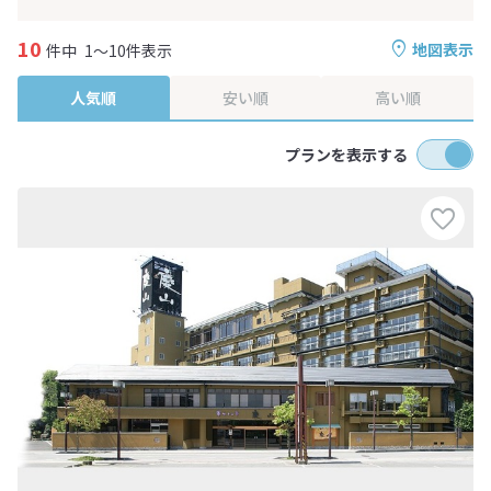
10
地図表示
件中
1～10件表示
人気順
安い順
高い順
プランを表示する