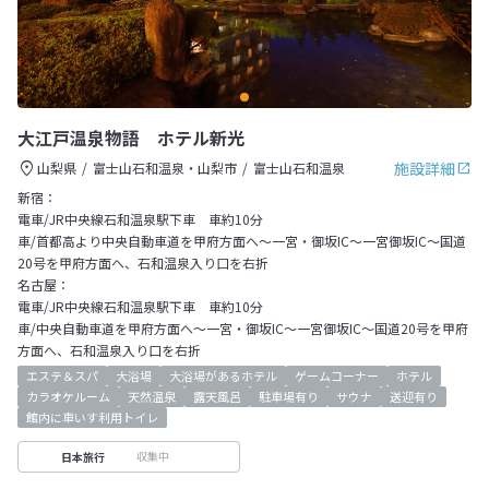
大江戸温泉物語 ホテル新光
施設詳細
山梨県
富士山石和温泉・山梨市
富士山石和温泉
新宿：
電車/JR中央線石和温泉駅下車 車約10分
車/首都高より中央自動車道を甲府方面へ～一宮・御坂IC～一宮御坂IC～国道
20号を甲府方面へ、石和温泉入り口を右折
名古屋：
電車/JR中央線石和温泉駅下車 車約10分
車/中央自動車道を甲府方面へ～一宮・御坂IC～一宮御坂IC～国道20号を甲府
方面へ、石和温泉入り口を右折
エステ＆スパ
大浴場
大浴場があるホテル
ゲームコーナー
ホテル
カラオケルーム
天然温泉
露天風呂
駐車場有り
サウナ
送迎有り
館内に車いす利用トイレ
収集中
日本旅行