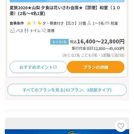
夏旅2026★山梨 夕食は花いさわ会席★【禁煙】和室（１０
畳）(2名～4名1室)
夕・朝食付き
【広さ】10畳
1～5名
和室
バス
トイレ
禁煙
16,400～22,800円
税込
おとな1名
旅行代金合計
32,800〜45,600
円
(おとな2名 こども0名・1部屋/1泊2日)
おすすめポイント
プランの詳細
すべてのプランを見る
(62プラン、3部屋タイプ)