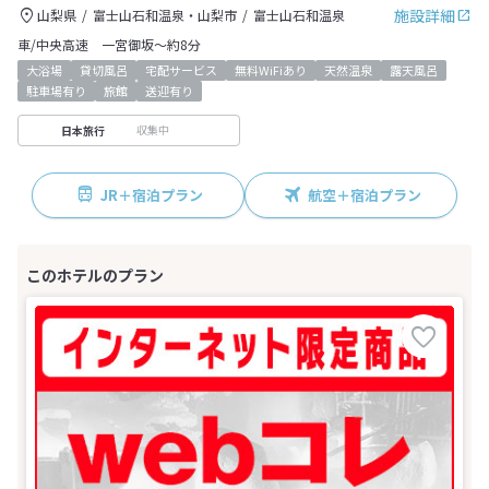
施設詳細
山梨県
富士山石和温泉・山梨市
富士山石和温泉
車/中央高速 一宮御坂～約8分
大浴場
貸切風呂
宅配サービス
無料WiFiあり
天然温泉
露天風呂
駐車場有り
旅館
送迎有り
収集中
日本旅行
JR＋宿泊プラン
航空＋宿泊プラン