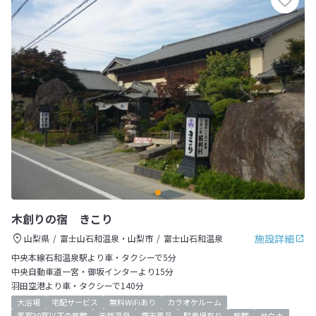
木創りの宿 きこり
施設詳細
山梨県
富士山石和温泉・山梨市
富士山石和温泉
中央本線石和温泉駅より車・タクシーで5分
中央自動車道一宮・御坂インターより15分
羽田空港より車・タクシーで140分
大浴場
宅配サービス
無料WiFiあり
カラオケルーム
客室30室以下の旅館
天然温泉
露天風呂
駐車場有り
旅館
サウナ