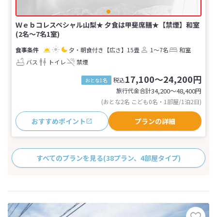
Ｗｅｂコレスペシャル山梨★ 夕食は甲斐席膳★【禁煙】和室
(2名～7名1室)
夕・朝食付き
【広さ】15畳
1～7名
和室
バス
トイレ
禁煙
17,100～24,200円
税込
おとな1名
旅行代金合計
34,200〜48,400
円
(おとな2名 こども0名・1部屋/1泊2日)
おすすめポイント
プランの詳細
すべてのプランを見る
(38プラン、4部屋タイプ)