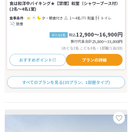
食は和洋中バイキング★【禁煙】和室（シャワーブース付）
(2名～4名1室)
夕・朝食付き
1～4名
和室
トイレ
禁煙
12,900～16,900円
税込
おとな1名
旅行代金合計
25,800〜33,800
円
(おとな2名 こども0名・1部屋/1泊2日)
おすすめポイント
プランの詳細
すべてのプランを見る
(35プラン、1部屋タイプ)