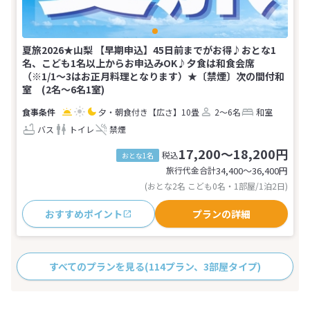
夏旅2026★山梨 【早期申込】45日前までがお得♪おとな1
名、こども1名以上からお申込みOK♪夕食は和食会席
（※1/1～3はお正月料理となります）★〔禁煙〕次の間付和
室 (2名～6名1室)
夕・朝食付き
【広さ】10畳
2～6名
和室
バス
トイレ
禁煙
17,200～18,200円
税込
おとな1名
旅行代金合計
34,400〜36,400
円
(おとな2名 こども0名・1部屋/1泊2日)
おすすめポイント
プランの詳細
すべてのプランを見る
(114プラン、3部屋タイプ)