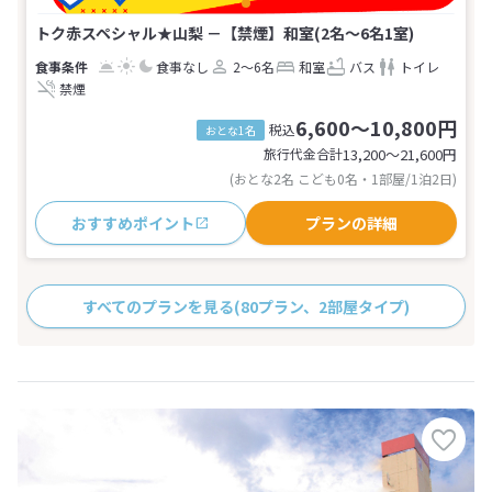
トク赤スペシャル★山梨 －【禁煙】和室(2名～6名1室)
食事なし
2～6名
和室
バス
トイレ
禁煙
6,600～10,800円
税込
おとな1名
旅行代金合計
13,200〜21,600
円
(おとな2名 こども0名・1部屋/1泊2日)
おすすめポイント
プランの詳細
すべてのプランを見る
(80プラン、2部屋タイプ)