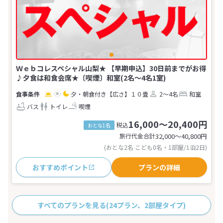
Ｗｅｂコレスペシャル山梨★ 【早期申込】30日前までがお得
♪夕食は和食会席★〔喫煙〕和室(2名～4名1室)
夕・朝食付き
【広さ】１０畳
2～4名
和室
バス
トイレ
喫煙
16,000～20,400円
税込
おとな1名
旅行代金合計
32,000〜40,800
円
(おとな2名 こども0名・1部屋/1泊2日)
おすすめポイント
プランの詳細
すべてのプランを見る
(24プラン、2部屋タイプ)