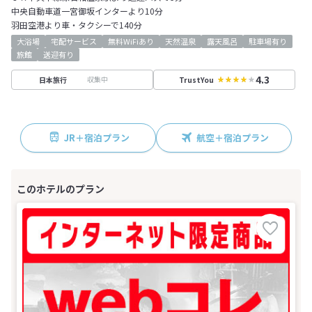
中央自動車道一宮御坂インターより10分
羽田空港より車・タクシーで140分
大浴場
宅配サービス
無料WiFiあり
天然温泉
露天風呂
駐車場有り
旅館
送迎有り
4.3
収集中
日本旅行
TrustYou
JR＋宿泊プラン
航空＋宿泊プラン