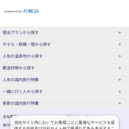
宿泊プランから探す
北海道
ホテル・旅館・宿
から探す
東北
北海道ホテル・旅館
人気の温泉地
から探す
青森県
岩手県
北海道
都道府県から探す
宮城県
秋田県
青森県ホテル・旅館
岩手県ホテル・旅館
湯の川温泉(北海道)
定山渓温泉(北海道)
人気の国内旅行特集
山形県
福島県
宮城県ホテル・旅館
秋田県ホテル・旅館
十勝川温泉(北海道)
阿寒湖温泉(北海道)
北海道旅行・ツアー
東京ディズニーリゾート®への旅
ユニバーサル・スタジオ・ジャパ
一緒に行く人
から探す
ンへの旅
関東
山形県ホテル・旅館
福島県ホテル・旅館
洞爺湖温泉(北海道)
川湯温泉(北海道)
東北
一人旅 国内版
家族・子連れ旅行 国内版
季節の国内旅行特集
温泉旅行
日帰り旅行
東京都
神奈川県
層雲峡温泉(北海道)
知床温泉(北海道)
青森旅行・ツアー
岩手旅行・ツアー
カップル・夫婦旅行 国内版
女子旅 国内版
桜・お花見特集
ゴールデンウィーク（GW）の国内
会社情報
プライバシーポリシー
旅行
当社サイト内においてお客様ごとに最適なサービスを提
埼玉県
千葉県
東京都ホテル・旅館
神奈川県ホテル・旅館
東北
旅行業登録票・約款
規約集
宮城旅行・ツアー
秋田旅行・ツアー
卒業旅行・学生旅行 国内版
供する目的及び当社サイト外で最適な広告を表示するこ