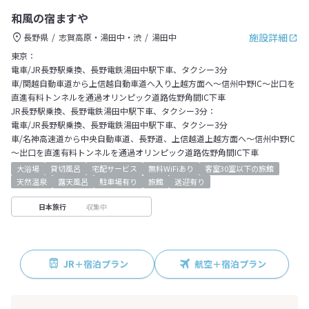
和風の宿ますや
施設詳細
長野県
志賀高原・湯田中・渋
湯田中
東京：
電車/JR長野駅乗換、長野電鉄湯田中駅下車、タクシー3分
車/関越自動車道から上信越自動車道へ入り上越方面へ～信州中野IC～出口を
直進有料トンネルを通過オリンピック道路佐野角間IC下車
JR長野駅乗換、長野電鉄湯田中駅下車、タクシー3分：
電車/JR長野駅乗換、長野電鉄湯田中駅下車、タクシー3分
車/名神高速道から中央自動車道、長野道、上信越道上越方面へ～信州中野IC
～出口を直進有料トンネルを通過オリンピック道路佐野角間IC下車
大浴場
貸切風呂
宅配サービス
無料WiFiあり
客室30室以下の旅館
天然温泉
露天風呂
駐車場有り
旅館
送迎有り
収集中
日本旅行
JR＋宿泊プラン
航空＋宿泊プラン