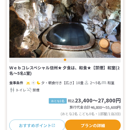
Ｗｅｂコレスペシャル信州★ 夕食は、和食★【禁煙】和室(2
名～5名1室)
夕・朝食付き
【広さ】10畳
2～5名
和室
トイレ
禁煙
23,400～27,800円
税込
おとな1名
旅行代金合計
46,800〜55,600
円
(おとな2名 こども0名・1部屋/1泊2日)
おすすめポイント
プランの詳細