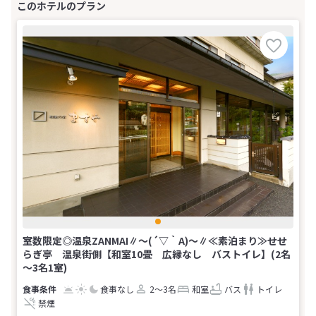
室数限定◎温泉ZANMAI∥～(´▽｀A)～∥≪素泊まり≫せせ
らぎ亭 温泉街側【和室10畳 広縁なし バストイレ】(2名
～3名1室)
食事なし
2～3名
和室
バス
トイレ
禁煙