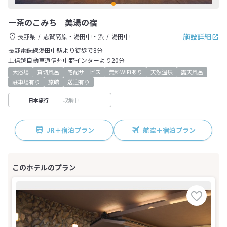
一茶のこみち 美湯の宿
施設詳細
長野県
志賀高原・湯田中・渋
湯田中
長野電鉄線湯田中駅より徒歩で8分
上信越自動車道信州中野インターより20分
大浴場
貸切風呂
宅配サービス
無料WiFiあり
天然温泉
露天風呂
駐車場有り
旅館
送迎有り
収集中
日本旅行
JR＋宿泊プラン
航空＋宿泊プラン