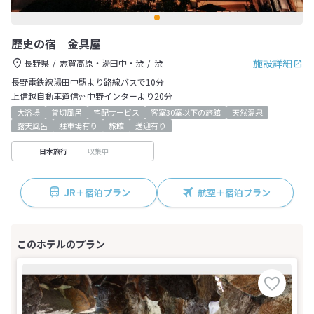
歴史の宿 金具屋
施設詳細
長野県
志賀高原・湯田中・渋
渋
長野電鉄線湯田中駅より路線バスで10分
上信越自動車道信州中野インターより20分
大浴場
貸切風呂
宅配サービス
客室30室以下の旅館
天然温泉
露天風呂
駐車場有り
旅館
送迎有り
収集中
日本旅行
JR＋宿泊プラン
航空＋宿泊プラン