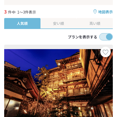
3
地図表示
件中
1～3件表示
人気順
安い順
高い順
プランを表示する