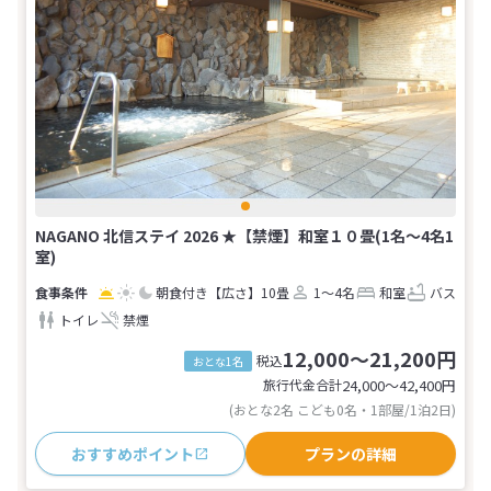
NAGANO 北信ステイ 2026 ★【禁煙】和室１０畳(1名～4名1
室)
朝食付き
【広さ】10畳
1～4名
和室
バス
トイレ
禁煙
12,000～21,200円
税込
おとな1名
旅行代金合計
24,000〜42,400
円
(おとな2名 こども0名・1部屋/1泊2日)
おすすめポイント
プランの詳細