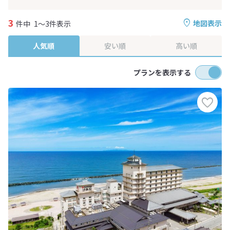
3
地図表示
件中
1～3件表示
人気順
安い順
高い順
プランを表示する