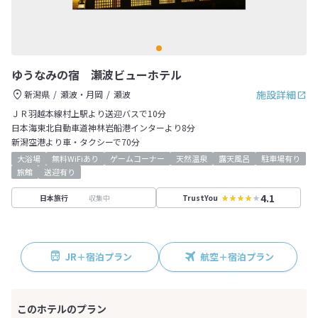
ゆうなみの宿 瀬波ビューホテル
施設詳細
新潟県
瀬波・月岡
瀬波
ＪＲ羽越本線村上駅より送迎バスで10分
日本海東北自動車道神林岩船港インターより8分
新潟空港より車・タクシーで70分
大浴場
無料WiFiあり
ゲームコーナー
天然温泉
露天風呂
駐車場有り
旅館
送迎有り
4.1
収集中
日本旅行
TrustYou
JR＋宿泊プラン
航空＋宿泊プラン