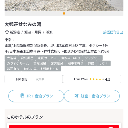
大観荘せなみの湯
施設詳細
新潟県
瀬波・月岡
瀬波
東京：
電車/上越新幹線新潟駅乗換、JR羽越本線村上駅下車、タクシー8分
車/日本海東北自動車道～神林岩船IC～国道345号線村上方面へ約6分
大浴場
貸切風呂
宅配サービス
無料WiFiあり
ジャグジー
カラオケルーム
天然温泉
露天風呂
駐車場有り
旅館
サウナ
送迎有り
館内に車いす利用トイレ
4.5
収集中
日本旅行
TrustYou
JR＋宿泊プラン
航空＋宿泊プラン