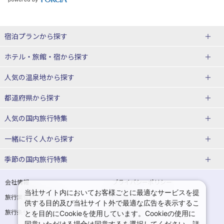
宿泊プランから探す
北海道
ホテル・旅館・宿
から探す
東北
北海道ホテル・旅館
人気の温泉地
から探す
青森県
岩手県
北海道
都道府県から探す
宮城県
秋田県
青森県ホテル・旅館
岩手県ホテル・旅館
湯の川温泉(北海道)
定山渓温泉(北海道)
人気の国内旅行特集
山形県
福島県
宮城県ホテル・旅館
秋田県ホテル・旅館
十勝川温泉(北海道)
阿寒湖温泉(北海道)
北海道旅行・ツアー
東京ディズニーリゾート®への旅
ユニバーサル・スタジオ・ジャパ
一緒に行く人
から探す
ンへの旅
関東
山形県ホテル・旅館
福島県ホテル・旅館
洞爺湖温泉(北海道)
川湯温泉(北海道)
東北
一人旅 国内版
家族・子連れ旅行 国内版
季節の国内旅行特集
温泉旅行
日帰り旅行
東京都
神奈川県
層雲峡温泉(北海道)
知床温泉(北海道)
青森旅行・ツアー
岩手旅行・ツアー
カップル・夫婦旅行 国内版
女子旅 国内版
桜・お花見特集
ゴールデンウィーク（GW）の国内
会社情報
プライバシーポリシー
旅行
当社サイト内においてお客様ごとに最適なサービスを提
埼玉県
千葉県
東京都ホテル・旅館
神奈川県ホテル・旅館
東北
旅行業登録票・約款
規約集
宮城旅行・ツアー
秋田旅行・ツアー
卒業旅行・学生旅行 国内版
供する目的及び当社サイト外で最適な広告を表示するこ
夏休み・お盆の国内旅行
7月の国内旅行
旅行条件書
商標について
とを目的にCookieを使用しています。Cookieの使用に
茨城県
栃木県
埼玉県ホテル・旅館
千葉県ホテル・旅館
花巻温泉(岩手)
蔵王温泉(山形)
山形旅行・ツアー
福島旅行・ツアー
同意いただける場合は同意するを選択してください。詳