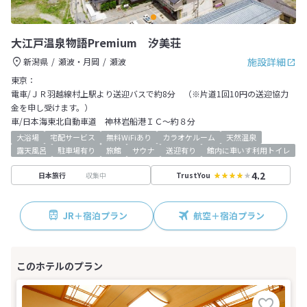
大江戸温泉物語Premium 汐美荘
施設詳細
新潟県
瀬波・月岡
瀬波
東京：
電車/ＪＲ羽越線村上駅より送迎バスで約8分 （※片道1回10円の送迎協力
金を申し受けます。）
車/日本海東北自動車道 神林岩船港ＩＣ～約８分
大浴場
宅配サービス
無料WiFiあり
カラオケルーム
天然温泉
露天風呂
駐車場有り
旅館
サウナ
送迎有り
館内に車いす利用トイレ
4.2
収集中
日本旅行
TrustYou
JR＋宿泊プラン
航空＋宿泊プラン