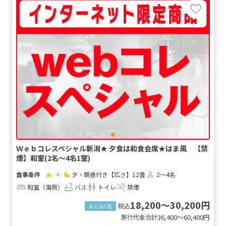
Ｗｅｂコレスペシャル新潟★ 夕食は和食会席★はま風 【禁
煙】和室(2名～4名1室)
夕・朝食付き
【広さ】12畳
2～4名
和室（海側）
バス
トイレ
禁煙
18,200～30,200円
税込
おとな1名
旅行代金合計
36,400〜60,400
円