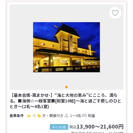
【基本会席-風まかせ-】“海と大地の恵み”にこころ、満ち
る。■海側☆一般客室■[和室10帖]～海と過ごす癒しのひと
とき～(2名～4名1室)
夕・朝食付き
1～4名
和室
13,900～21,600円
税込
おとな1名