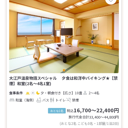
大江戸温泉物語スペシャル 夕食は和洋中バイキング★【禁
煙】和室(2名～4名1室)
夕・朝食付き
【広さ】10畳
2～4名
和室（海側）
バス
トイレ
禁煙
16,700～22,400円
税込
おとな1名
旅行代金合計
33,400〜44,800
円
(おとな2名 こども0名・1部屋/1泊2日)