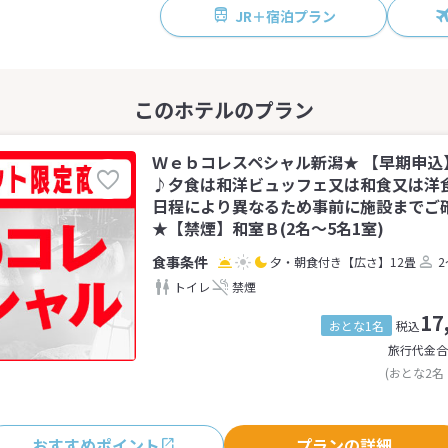
JR＋宿泊プラン
Ｗｅｂコレスペシャル新潟★ 【早期申込
♪夕食は和洋ビュッフェ又は和食又は洋
日程により異なるため事前に施設までご
★【禁煙】和室Ｂ(2名～5名1室)
夕・朝食付き
【広さ】12畳
2
トイレ
禁煙
17
おとな1名
税込
旅行代金合
(おとな2名
おすすめポイント
プランの詳細