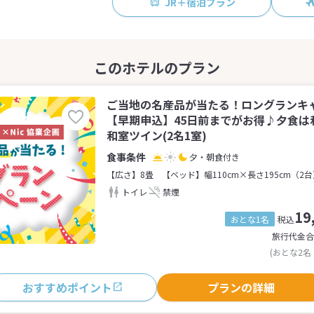
JR＋宿泊プラン
ご当地の名産品が当たる！ロングランキ
【早期申込】45日前までがお得♪夕食は
和室ツイン(2名1室)
夕・朝食付き
【広さ】8畳
【ベッド】幅110cm×長さ195cm（2
トイレ
禁煙
19
おとな1名
税込
旅行代金合
(おとな2名
おすすめポイント
プランの詳細