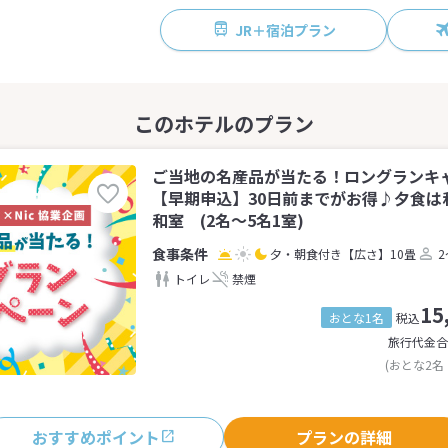
JR＋宿泊プラン
ご当地の名産品が当たる！ロングランキ
【早期申込】30日前までがお得♪夕食は
和室 (2名～5名1室)
夕・朝食付き
【広さ】10畳
2
トイレ
禁煙
15
おとな1名
税込
旅行代金合
(おとな2名
おすすめポイント
プランの詳細