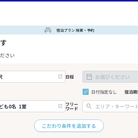
宿泊プラン 検索・予約
す
ださい
日程
日付指定なし
宿泊期
フリー
ワード
こだわり条件を追加する