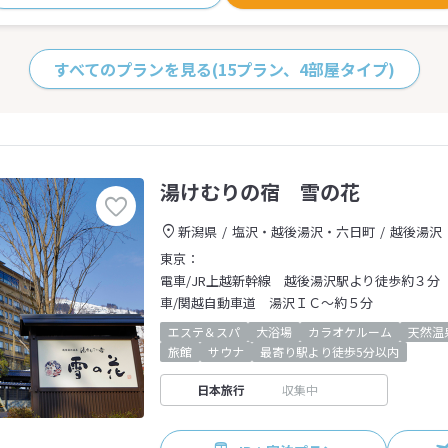
すべてのプランを見る
(15プラン、4部屋タイプ)
湯けむりの宿 雪の花
新潟県
塩沢・越後湯沢・六日町
越後湯沢
東京：
電車/JR上越新幹線 越後湯沢駅より徒歩約３分
車/関越自動車道 湯沢ＩＣ～約５分
エステ＆スパ
大浴場
カラオケルーム
天然温
旅館
サウナ
最寄り駅より徒歩5分以内
日本旅行
収集中