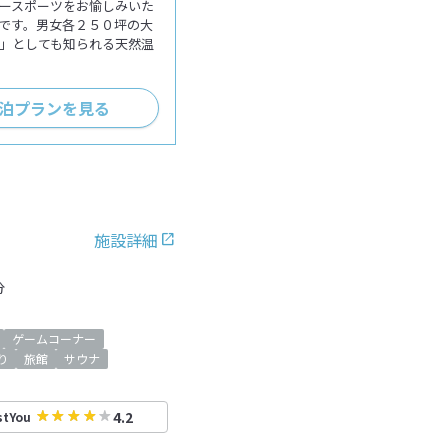
ースポーツをお愉しみいた
です。男女各２５０坪の大
」としても知られる天然温
泊プランを見る
施設詳細
分
ゲームコーナー
り
旅館
サウナ
4.2
stYou