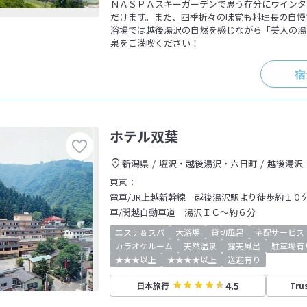
ＮＡＳＰＡスキーガーデンで思う存分にウインタ
だけます。また、四季折々の味覚も料理長の自慢
浴場では越後湯沢の自然を感じながら「美人の湯
泉をご満喫ください！
宿
ホテル双葉
新潟県
塩沢・越後湯沢・六日町
越後湯沢
東京：
電車/JR上越新幹線 越後湯沢駅より徒歩約１０
車/関越自動車道 湯沢ＩＣ～約６分
エステ＆スパ
大浴場
貸切風呂
宅配サービス
カラオケルーム
天然温泉
露天風呂
駐車場有
★★★以上
★★★★以上
送迎有り
4.5
日本旅行
Tru