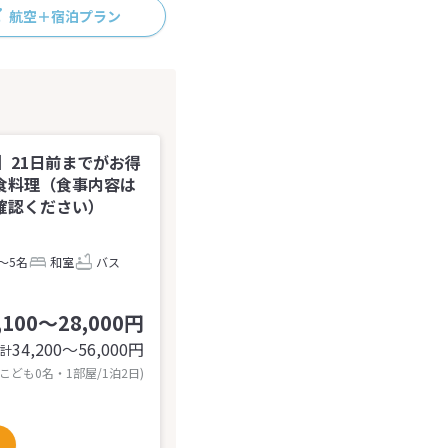
航空＋宿泊プラン
】21日前までがお得
食料理（食事内容は
確認ください）
～5名
和室
バス
,100～28,000円
34,200〜56,000
円
計
 こども0名・1部屋/1泊2日)