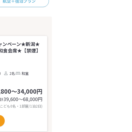
航空＋宿泊プラン
ャンペーン★新潟★
和食会席★【禁煙】
台）
2名
和室
,800～34,000円
39,600〜68,000
円
計
 こども0名・1部屋/1泊2日)