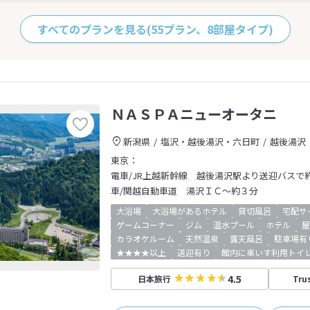
すべてのプランを見る
(55プラン、8部屋タイプ)
ＮＡＳＰＡニューオータニ
新潟県
塩沢・越後湯沢・六日町
越後湯沢
東京：
電車/JR上越新幹線 越後湯沢駅より送迎バスで
車/関越自動車道 湯沢ＩＣ～約３分
大浴場
大浴場があるホテル
貸切風呂
宅配サ
ゲームコーナー
ジム
温水プール
ホテル
屋
カラオケルーム
天然温泉
露天風呂
駐車場有
★★★★以上
送迎有り
館内に車いす利用トイ
4.5
日本旅行
Tru