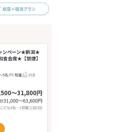
航空＋宿泊プラン
ャンペーン★新潟★
和食会席★【禁煙】
～5名
和室
バス
,500～31,800円
31,000〜63,600
円
計
 こども0名・1部屋/1泊2日)