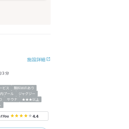
施設詳細
約３分
ービス
無料WiFiあり
内プール
ジャグジー
り
サウナ
★★★以上
レ
4.4
stYou