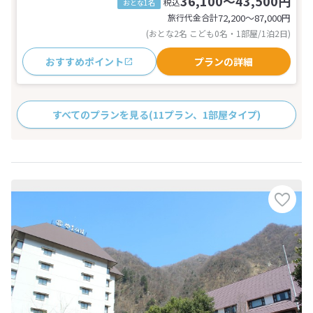
36,100～43,500円
税込
おとな1名
旅行代金合計
72,200〜87,000
円
(おとな2名 こども0名・1部屋/1泊2日)
おすすめポイント
プランの詳細
すべてのプランを見る
(11プラン、1部屋タイプ)