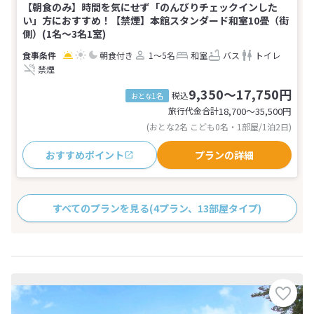
【朝食のみ】時間を気にせず「のんびりチェックインした
い」方におすすめ！【禁煙】本館スタンダード和室10畳（街
側）(1名～3名1室)
朝食付き
1～5名
和室
バス
トイレ
禁煙
9,350～17,750円
税込
おとな1名
旅行代金合計
18,700〜35,500
円
(おとな2名 こども0名・1部屋/1泊2日)
おすすめポイント
プランの詳細
すべてのプランを見る
(4プラン、13部屋タイプ)