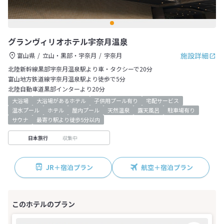
グランヴィリオホテル宇奈月温泉
施設詳細
富山県
立山・黒部・宇奈月
宇奈月
北陸新幹線黒部宇奈月温泉駅より車・タクシーで20分
富山地方鉄道線宇奈月温泉駅より徒歩で5分
北陸自動車道黒部インターより20分
大浴場
大浴場があるホテル
子供用プール有り
宅配サービス
温水プール
ホテル
屋内プール
天然温泉
露天風呂
駐車場有り
サウナ
最寄り駅より徒歩5分以内
収集中
日本旅行
JR＋宿泊プラン
航空＋宿泊プラン