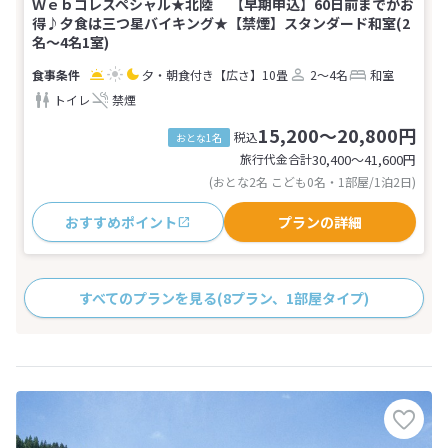
Ｗｅｂコレスペシャル★北陸 【早期申込】60日前までがお
得♪夕食は三つ星バイキング★【禁煙】スタンダード和室(2
名～4名1室)
夕・朝食付き
【広さ】10畳
2～4名
和室
トイレ
禁煙
15,200～20,800円
税込
おとな1名
旅行代金合計
30,400〜41,600
円
(おとな2名 こども0名・1部屋/1泊2日)
おすすめポイント
プランの詳細
すべてのプランを見る
(8プラン、1部屋タイプ)