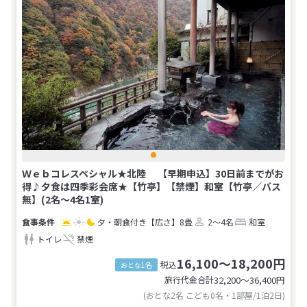
Ｗｅｂコレスペシャル★北陸 【早期申込】30日前までがお
得♪夕食は四季彩会席★【竹亭】【禁煙】和室【竹亭／バス
無】(2名～4名1室)
夕・朝食付き
【広さ】8畳
2～4名
和室
トイレ
禁煙
16,100～18,200円
税込
おとな1名
旅行代金合計
32,200〜36,400
円
(おとな2名 こども0名・1部屋/1泊2日)