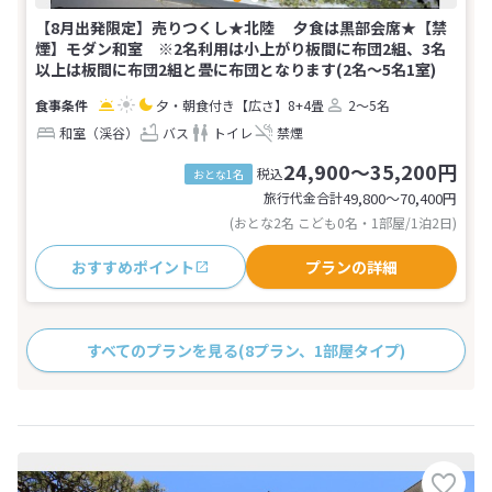
【8月出発限定】売りつくし★北陸 夕食は黒部会席★【禁
煙】モダン和室 ※2名利用は小上がり板間に布団2組、3名
以上は板間に布団2組と畳に布団となります(2名～5名1室)
夕・朝食付き
【広さ】8+4畳
2～5名
和室（渓谷）
バス
トイレ
禁煙
24,900～35,200円
税込
おとな1名
旅行代金合計
49,800〜70,400
円
(おとな2名 こども0名・1部屋/1泊2日)
おすすめポイント
プランの詳細
すべてのプランを見る
(8プラン、1部屋タイプ)