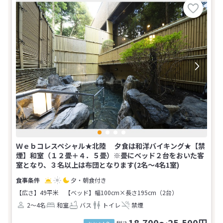
Ｗｅｂコレスペシャル★北陸 夕食は和洋バイキング★【禁
煙】和室（１２畳＋４．５畳）※畳にベッド２台をおいた客
室となり、３名以上は布団となります(2名～4名1室)
夕・朝食付き
【広さ】49平米
【ベッド】幅100cm×長さ195cm（2台）
2～4名
和室
バス
トイレ
禁煙
18,700～25,500円