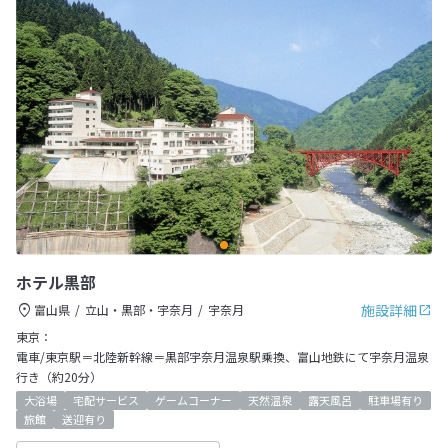
ホテル黒部
施設詳細
富山県
立山・黒部・宇奈月
宇奈月
東京：
電車/東京駅＝北陸新幹線＝黒部宇奈月温泉駅乗換、富山地鉄にて宇奈月温泉
行き（約20分）
大浴場
宅配サービス
ゲームコーナー
天然温泉
露天風呂
駐車場有り
旅館
送迎有り