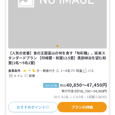
【人気の定番】食の王国富山の旬を食す「旬彩膳」。延楽ス
タンダードプラン 【対峰閣・和室12.5畳】黒部峡谷を望む和
室(2名～5名1室)
夕・朝食付き
1～6名
和室
バス
トイレ
禁煙
40,850～47,450円
税込
おとな1名
旅行代金合計
81,700〜94,900
円
(おとな2名 こども0名・1部屋/1泊2日)
おすすめポイント
プランの詳細