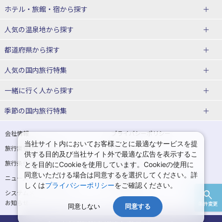
北海道
ホテル・旅館・宿
から探す
東北
北海道ホテル・旅館
人気の温泉地
から探す
青森県
岩手県
北海道
都道府県から探す
宮城県
秋田県
青森県ホテル・旅館
岩手県ホテル・旅館
湯の川温泉(北海道)
定山渓温泉(北海道)
人気の国内旅行特集
山形県
福島県
宮城県ホテル・旅館
秋田県ホテル・旅館
十勝川温泉(北海道)
阿寒湖温泉(北海道)
北海道旅行・ツアー
東京ディズニーリゾート®への旅
ユニバーサル・スタジオ・ジャパ
一緒に行く人
から探す
ンへの旅
関東
山形県ホテル・旅館
福島県ホテル・旅館
洞爺湖温泉(北海道)
川湯温泉(北海道)
東北
一人旅 国内版
家族・子連れ旅行 国内版
季節の国内旅行特集
温泉旅行
日帰り旅行
東京都
神奈川県
層雲峡温泉(北海道)
知床温泉(北海道)
青森旅行・ツアー
岩手旅行・ツアー
カップル・夫婦旅行 国内版
女子旅 国内版
桜・お花見特集
ゴールデンウィーク（GW）の国内
会社情報
プライバシーポリシー
旅行
当社サイト内においてお客様ごとに最適なサービスを提
埼玉県
千葉県
東京都ホテル・旅館
神奈川県ホテル・旅館
東北
旅行業登録票・約款
規約集
宮城旅行・ツアー
秋田旅行・ツアー
卒業旅行・学生旅行 国内版
供する目的及び当社サイト外で最適な広告を表示するこ
夏休み・お盆の国内旅行
7月の国内旅行
旅行条件書
商標について
とを目的にCookieを使用しています。Cookieの使用に
茨城県
栃木県
埼玉県ホテル・旅館
千葉県ホテル・旅館
花巻温泉(岩手)
蔵王温泉(山形)
山形旅行・ツアー
福島旅行・ツアー
同意いただける場合は同意するを選択してください。詳
ニュースリリース
採用情報
8月の国内旅行
9月の国内旅行
しくは
プライバシーポリシー
をご確認ください。
群馬県
茨城県ホテル・旅館
栃木県ホテル・旅館
かみのやま温泉(山形)
鳴子温泉(宮城)
関東
システムメンテナンスの
サイトマップ
10月の国内旅行
11月の国内旅行
お知らせ
条件変更
北陸
群馬県ホテル・旅館
秋保温泉(宮城)
飯坂温泉(福島)
同意しない
同意する
東京旅行・ツアー
神奈川旅行・ツアー
紅葉旅行
クリスマスの国内旅行