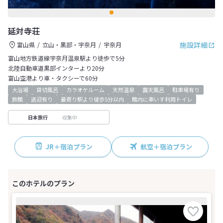
延対寺荘
施設詳細
富山県
立山・黒部・宇奈月
宇奈月
富山地方鉄道線宇奈月温泉駅より徒歩で5分
北陸自動車道黒部インターより20分
富山空港より車・タクシーで60分
大浴場
貸切風呂
カラオケルーム
天然温泉
露天風呂
駐車場有り
旅館
送迎有り
最寄り駅より徒歩5分以内
館内に車いす利用トイレ
収集中
日本旅行
JR＋宿泊プラン
航空＋宿泊プラン