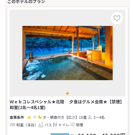
Ｗｅｂコレスペシャル★北陸 夕食はグルメ会席★【禁煙】
和室(2名～4名1室)
夕・朝食付き
【広さ】10畳
2～4名
和室（渓谷）
バス
トイレ
禁煙