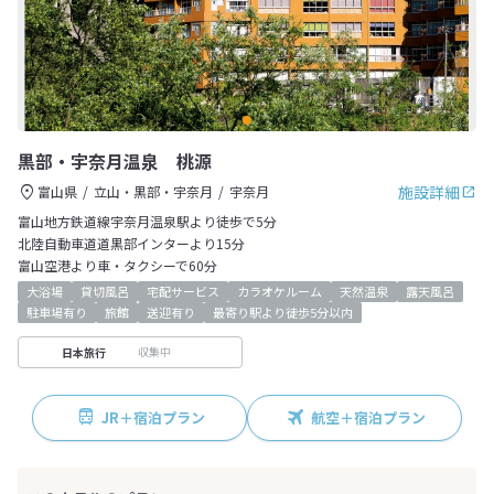
黒部・宇奈月温泉 桃源
施設詳細
富山県
立山・黒部・宇奈月
宇奈月
富山地方鉄道線宇奈月温泉駅より徒歩で5分
北陸自動車道道黒部インターより15分
富山空港より車・タクシーで60分
大浴場
貸切風呂
宅配サービス
カラオケルーム
天然温泉
露天風呂
駐車場有り
旅館
送迎有り
最寄り駅より徒歩5分以内
収集中
日本旅行
JR＋宿泊プラン
航空＋宿泊プラン