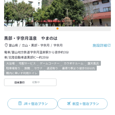
黒部・宇奈月温泉 やまのは
施設詳細
富山県
立山・黒部・宇奈月
宇奈月
電車/富山地方鉄道宇奈月温泉駅から徒歩約3分
車/北陸自動車道黒部IC～約20分
大浴場
宅配サービス
ゲームコーナー
カラオケルーム
露天風呂
駐車場有り
旅館
サウナ
送迎有り
最寄り駅より徒歩5分以内
館内に車いす利用トイレ
収集中
日本旅行
JR＋宿泊プラン
航空＋宿泊プラン