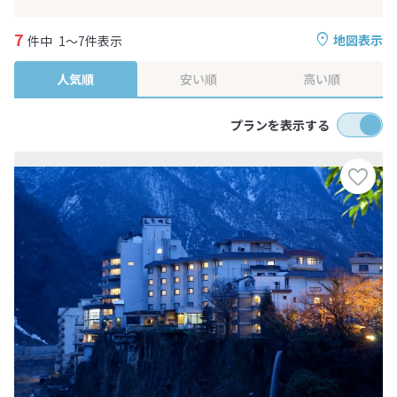
7
地図表示
件中
1～7件表示
人気順
安い順
高い順
プランを表示する