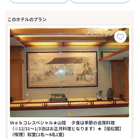
Ｗｅｂコレスペシャル★山陰 夕食は季節の会席料理
（※12/31～1/3泊はお正月料理となります）★【佳松閣】
〔喫煙〕和室(2名～6名1室)