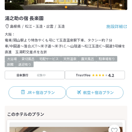
湯之助の宿 長楽園
施設詳細
島根県
松江・玉造・出雲
玉造
大阪：
電車/岡山駅より特急やくも号にて玉造温泉駅下車、タクシー約７分
車/中国道～落合JCT～米子道～米子I.C.～山陰道～松江玉造IC～国道9号線を
直進 玉湯町交差点を左折
大浴場
貸切風呂
宅配サービス
天然温泉
露天風呂
駐車場有り
旅館
送迎有り
4.2
収集中
日本旅行
TrustYou
JR＋宿泊プラン
航空＋宿泊プラン