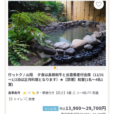
行っトク♪山陰 夕食は島根和牛と出雲蕎麦付会席（12/31
～1/2泊は正月料理となります）★【禁煙】和室(1名～4名1
室)
夕・朝食付き
【広さ】8畳
1～4名
和室
トイレ
禁煙
13,900～29,700円
税込
おとな1名
旅行代金合計