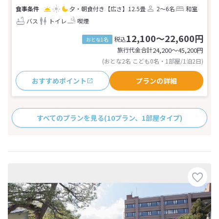
夕・朝食付き
【広さ】12.5畳
2～6名
和室
バス
トイレ
喫煙
12,100～22,600円
税込
おとな1名
旅行代金合計
24,200〜45,200
円
(おとな2名 こども0名・1部屋/1泊2日)
おすすめポイント
プランの詳細
すべてのプランを見る
(10プラン、1部屋タイプ)