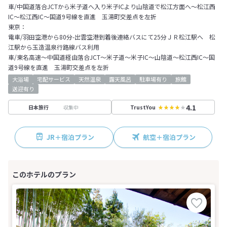
車/中国道落合JCTから米子道へ入り米子ICより山陰道で松江方面へ～松江西
IC～松江西IC～国道9号線を直進 玉湯町交差点を左折
東京：
電車/羽田空港から80分-出雲空港到着後連絡バスにて25分ＪＲ松江駅へ 松
江駅から玉造温泉行路線バス利用
車/東名高速～中国道経由落合JCT～米子道～米子IC～山陰道～松江西IC～国
道9号線を直進 玉湯町交差点を左折
大浴場
宅配サービス
天然温泉
露天風呂
駐車場有り
旅館
送迎有り
4.1
収集中
日本旅行
TrustYou
JR＋宿泊プラン
航空＋宿泊プラン