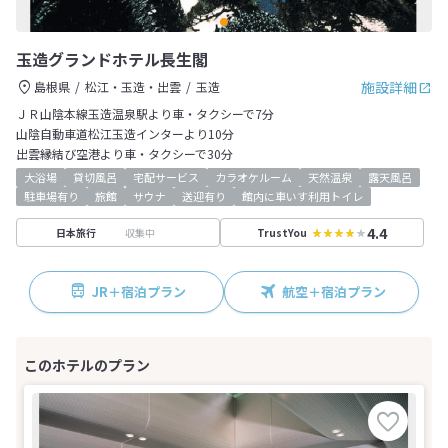
玉造グランドホテル長生閣
施設詳細
島根県
松江・玉造・出雲
玉造
ＪＲ山陰本線玉造温泉駅より車・タクシーで7分
山陰自動車道松江玉造インターより10分
出雲縁結び空港より車・タクシーで30分
大浴場
貸切風呂
宅配サービス
カラオケルーム
天然温泉
露天風呂
駐車場有り
旅館
サウナ
送迎有り
館内に車いす利用トイレ
4.4
収集中
日本旅行
TrustYou
JR＋宿泊プラン
航空＋宿泊プラン