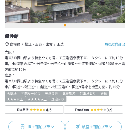
保性館
施設詳細
島根県
松江・玉造・出雲
玉造
大阪：
電車/JR岡山駅より特急やくも号にて玉造温泉駅下車、 タクシーにて約10分
車/中国道落合JCT～米子道～米子IC～山陰道～松江玉造IC～国道9号線を出雲
方面に約10分
広島：
電車/JR岡山駅より特急やくも号にて玉造温泉駅下車、 タクシーにて約10分
車/中国道～松江道～山陰道～松江玉造IC～国道9号線を出雲方面に約10分
大浴場
宅配サービス
天然温泉
露天風呂
駐車場有り
旅館
★★★以上
★★★★以上
送迎有り
4.5
3.9
日本旅行
TrustYou
JR＋宿泊プラン
航空＋宿泊プラン