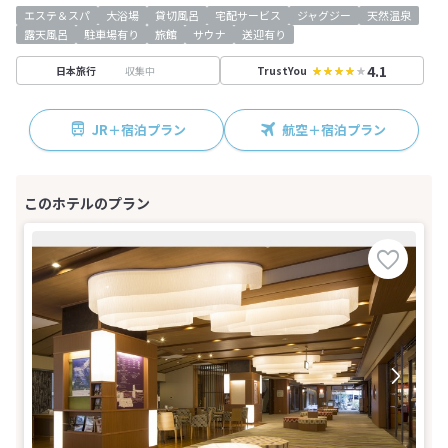
エステ＆スパ
大浴場
貸切風呂
宅配サービス
ジャグジー
天然温泉
露天風呂
駐車場有り
旅館
サウナ
送迎有り
4.1
収集中
日本旅行
TrustYou
JR＋宿泊プラン
航空＋宿泊プラン