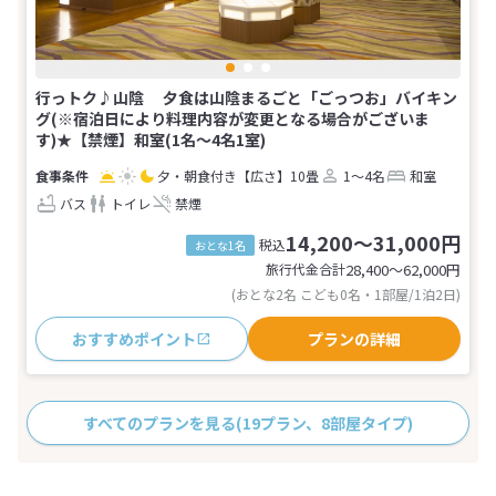
行っトク♪山陰 夕食は山陰まるごと「ごっつお」バイキン
グ(※宿泊日により料理内容が変更となる場合がございま
す)★【禁煙】和室(1名～4名1室)
夕・朝食付き
【広さ】10畳
1～4名
和室
バス
トイレ
禁煙
14,200～31,000円
税込
おとな1名
旅行代金合計
28,400〜62,000
円
(おとな2名 こども0名・1部屋/1泊2日)
おすすめポイント
プランの詳細
すべてのプランを見る
(19プラン、8部屋タイプ)