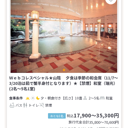
Ｗｅｂコレスペシャル★山陰 夕食は季節の和会席（11/7～
3/20泊は茹で蟹半身付となります）★【禁煙】和室（瑞光）
(2名～5名1室)
夕・朝食付き
【広さ】10畳
2～5名
和室
バス
トイレ
禁煙
17,900～35,300円
税込
おとな1名
旅行代金合計
35,800〜70,600
円