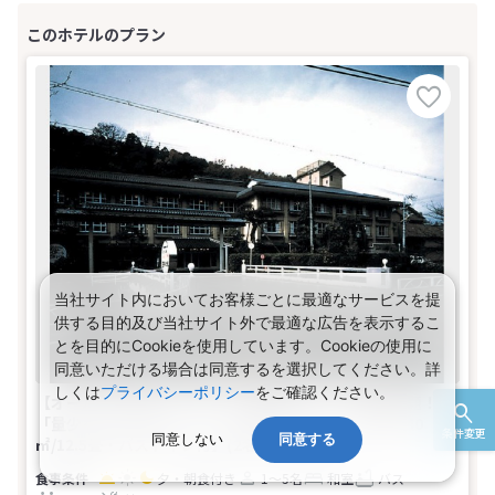
当社サイト内においてお客様ごとに最適なサービスを提
供する目的及び当社サイト外で最適な広告を表示するこ
とを目的にCookieを使用しています。Cookieの使用に
同意いただける場合は同意するを選択してください。詳
しくは
プライバシーポリシー
をご確認ください。
【オールインクルーシブ】夕・朝食時ドリンク飲み放題！
「量少なめお気軽コース」【旧館】エコノミー和室【40
条件変更
同意しない
同意する
㎡/12.5畳・バストイレ付】(2名～4名1室)
夕・朝食付き
1～5名
和室
バス