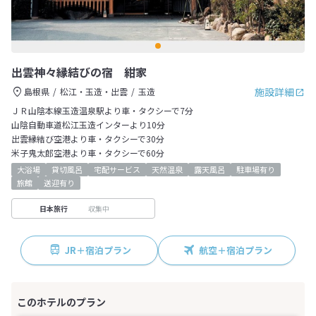
出雲神々縁結びの宿 紺家
施設詳細
島根県
松江・玉造・出雲
玉造
ＪＲ山陰本線玉造温泉駅より車・タクシーで7分
山陰自動車道松江玉造インターより10分
出雲縁結び空港より車・タクシーで30分
米子鬼太郎空港より車・タクシーで60分
大浴場
貸切風呂
宅配サービス
天然温泉
露天風呂
駐車場有り
旅館
送迎有り
収集中
日本旅行
JR＋宿泊プラン
航空＋宿泊プラン