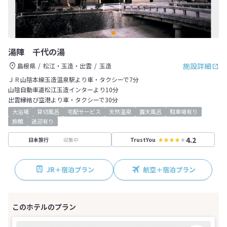
湯陣 千代の湯
施設詳細
島根県
松江・玉造・出雲
玉造
ＪＲ山陰本線玉造温泉駅より車・タクシーで7分
山陰自動車道松江玉造インターより10分
出雲縁結び空港より車・タクシーで30分
大浴場
貸切風呂
宅配サービス
天然温泉
露天風呂
駐車場有り
旅館
送迎有り
4.2
収集中
日本旅行
TrustYou
JR＋宿泊プラン
航空＋宿泊プラン