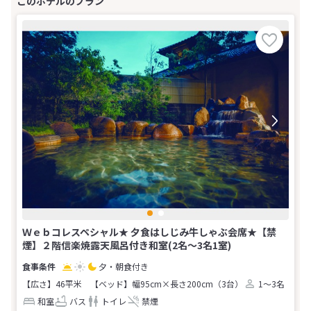
Ｗｅｂコレスペシャル★ 夕食はしじみ牛しゃぶ会席★【禁
煙】２階信楽焼露天風呂付き和室(2名～3名1室)
夕・朝食付き
【広さ】46平米
【ベッド】幅95cm×長さ200cm（3台）
1～3名
和室
バス
トイレ
禁煙