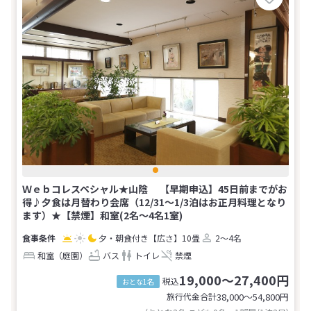
Ｗｅｂコレスペシャル★山陰 【早期申込】45日前までがお
得♪夕食は月替わり会席（12/31～1/3泊はお正月料理となり
ます）★【禁煙】和室(2名～4名1室)
夕・朝食付き
【広さ】10畳
2～4名
和室（庭園）
バス
トイレ
禁煙
19,000～27,400円
税込
おとな1名
旅行代金合計
38,000〜54,800
円