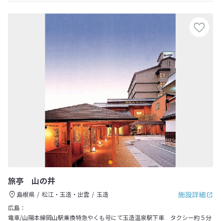
旅亭 山の井
施設詳細
島根県
松江・玉造・出雲
玉造
広島：
電車/山陽本線岡山駅乗換特急やくも号にて玉造温泉駅下車 タクシー約５分