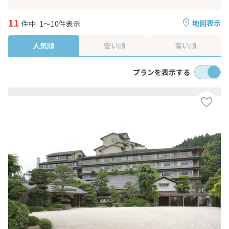
11
地図表示
件中
1～10件表示
人気順
安い順
高い順
プランを表示する