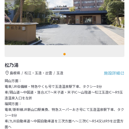
松乃湯
施設詳細
島根県
松江・玉造・出雲
玉造
岡山方面：
電車/JR伯備線・特急やくも号で玉造温泉駅下車、タクシー8分
車/岡山道～中国道・落合JCT～米子道・米子IC～山陰道～松江玉造IC～R9玉
造温泉入口を左折
福岡方面：
電車/新幹線JR新山口駅乗換、特急スーパーおき号にて玉造温泉駅下車、タク
シー8分
車/九州自動車道～中国自動車道を三次方面へ～三次IC～R54又はR9を出雲方
面へ