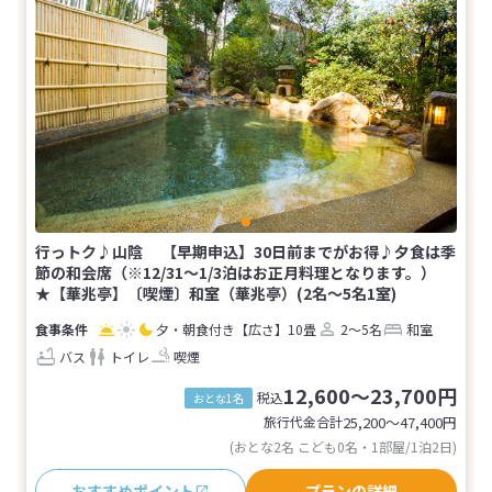
行っトク♪山陰 【早期申込】30日前までがお得♪夕食は季
節の和会席（※12/31～1/3泊はお正月料理となります。）
★【華兆亭】〔喫煙〕和室（華兆亭）(2名～5名1室)
夕・朝食付き
【広さ】10畳
2～5名
和室
バス
トイレ
喫煙
12,600～23,700円
税込
おとな1名
旅行代金合計
25,200〜47,400
円
(おとな2名 こども0名・1部屋/1泊2日)
おすすめポイント
プランの詳細