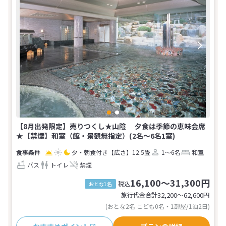
【8月出発限定】売りつくし★山陰 夕食は季節の恵味会席
★【禁煙】和室（館・景観無指定）(2名～6名1室)
夕・朝食付き
【広さ】12.5畳
1～6名
和室
バス
トイレ
禁煙
16,100～31,300円
税込
おとな1名
旅行代金合計
32,200〜62,600
円
(おとな2名 こども0名・1部屋/1泊2日)