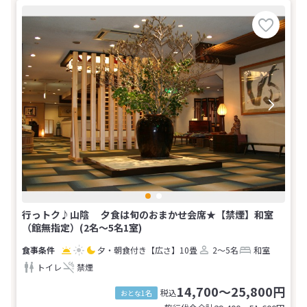
行っトク♪山陰 夕食は旬のおまかせ会席★【禁煙】和室
（館無指定）(2名～5名1室)
夕・朝食付き
【広さ】10畳
2～5名
和室
トイレ
禁煙
14,700～25,800円
税込
おとな1名