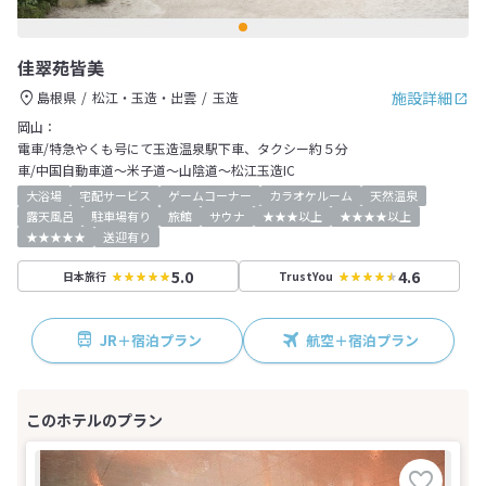
佳翠苑皆美
施設詳細
島根県
松江・玉造・出雲
玉造
岡山：
電車/特急やくも号にて玉造温泉駅下車、タクシー約５分
車/中国自動車道～米子道～山陰道～松江玉造IC
大浴場
宅配サービス
ゲームコーナー
カラオケルーム
天然温泉
露天風呂
駐車場有り
旅館
サウナ
★★★以上
★★★★以上
★★★★★
送迎有り
5.0
4.6
日本旅行
TrustYou
JR＋宿泊プラン
航空＋宿泊プラン