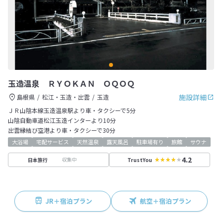
玉造温泉 ＲＹＯＫＡＮ ＯＱＯＱ
施設詳細
島根県
松江・玉造・出雲
玉造
ＪＲ山陰本線玉造温泉駅より車・タクシーで5分
山陰自動車道松江玉造インターより10分
出雲縁結び空港より車・タクシーで30分
大浴場
宅配サービス
天然温泉
露天風呂
駐車場有り
旅館
サウナ
4.2
収集中
日本旅行
TrustYou
JR＋宿泊プラン
航空＋宿泊プラン