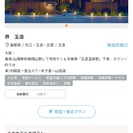
界 玉造
施設詳細
島根県
松江・玉造・出雲
玉造
大阪：
電車/山陽新幹線岡山駅にて特急やくも号乗換「玉造温泉駅」下車、タクシー
約５分
車/中国道～落合JCT～米子道～山陰道
大浴場
宅配サービス
客室30室以下の旅館
高級旅館
高級旅館・ホテル
天然温泉
露天風呂
駐車場有り
旅館
収集中
日本旅行
航空＋宿泊プラン