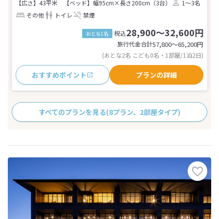
【広さ】43平米
【ベッド】幅95cm×長さ200cm（3台）
1～3名
その他
トイレ
禁煙
28,900～32,600円
税込
おとな1名
旅行代金合計
57,800〜65,200
円
(おとな2名 こども0名・1部屋/1泊2日)
おすすめポイント
プランの詳細
すべてのプランを見る
(8プラン、2部屋タイプ)