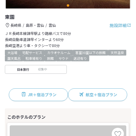
東園
施設詳細
長崎県
島原・雲仙
雲仙
ＪＲ長崎本線諫早駅より路線バスで80分
長崎自動車道諫早インターより60分
長崎空港より車・タクシーで80分
大浴場
宅配サービス
カラオケルーム
客室30室以下の旅館
天然温泉
露天風呂
駐車場有り
旅館
サウナ
送迎有り
収集中
日本旅行
JR＋宿泊プラン
航空＋宿泊プラン