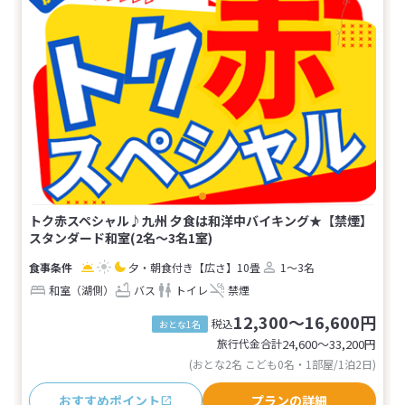
トク赤スペシャル♪九州 夕食は和洋中バイキング★【禁煙】
スタンダード和室(2名～3名1室)
夕・朝食付き
【広さ】10畳
1～3名
和室（湖側）
バス
トイレ
禁煙
12,300～16,600円
税込
おとな1名
旅行代金合計
24,600〜33,200
円
(おとな2名 こども0名・1部屋/1泊2日)
おすすめポイント
プランの詳細