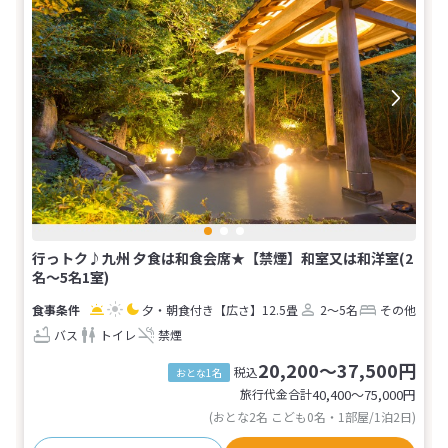
行っトク♪九州 夕食は和食会席★【禁煙】和室又は和洋室(2
名～5名1室)
夕・朝食付き
【広さ】12.5畳
2～5名
その他
バス
トイレ
禁煙
20,200～37,500円
税込
おとな1名
旅行代金合計
40,400〜75,000
円
(おとな2名 こども0名・1部屋/1泊2日)