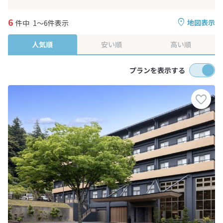
6
地図表示
件中
1～6件表示
人気順
安い順
高い順
プランを表示する