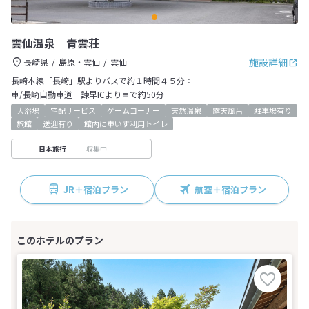
雲仙温泉 青雲荘
施設詳細
長崎県
島原・雲仙
雲仙
長崎本線「長崎」駅よりバスで約１時間４５分：
車/長崎自動車道 諫早ICより車で約50分
大浴場
宅配サービス
ゲームコーナー
天然温泉
露天風呂
駐車場有り
旅館
送迎有り
館内に車いす利用トイレ
収集中
日本旅行
JR＋宿泊プラン
航空＋宿泊プラン