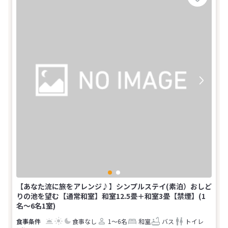
【あなた流に旅をアレンジ♪】シンプルステイ(素泊）おしど
りの池を望む【通常和室】和室12.5畳＋和室3畳【禁煙】(1
名～6名1室)
食事なし
1～6名
和室
バス
トイレ