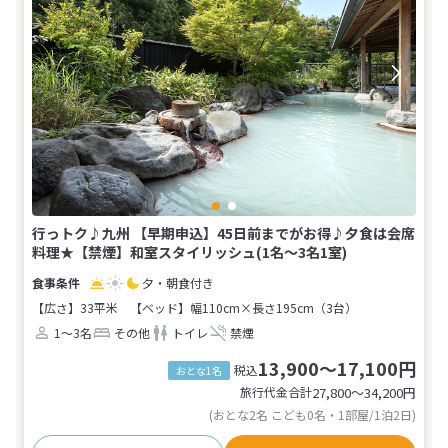
行っトク♪九州 【早期申込】45日前までがお得♪夕食は会席
料理★【禁煙】和室スタイリッシュ(1名～3名1室)
夕・朝食付き
【広さ】33平米
【ベッド】幅110cm×長さ195cm（3台）
1～3名
その他
トイレ
禁煙
13,900～17,100円
税込
おとな1名
旅行代金合計
27,800〜34,200
円
(おとな2名 こども0名・1部屋/1泊2日)