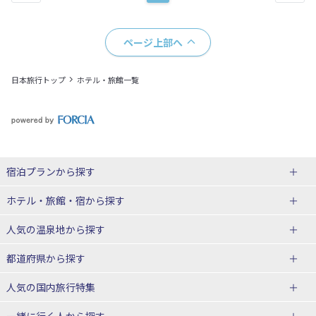
ページ上部へ
日本旅行トップ
ホテル・旅館一覧
宿泊プランから探す
北海道
ホテル・旅館・宿
から探す
東北
北海道ホテル・旅館
人気の温泉地
から探す
青森県
岩手県
北海道
都道府県から探す
宮城県
秋田県
青森県ホテル・旅館
岩手県ホテル・旅館
湯の川温泉(北海道)
定山渓温泉(北海道)
人気の国内旅行特集
山形県
福島県
宮城県ホテル・旅館
秋田県ホテル・旅館
十勝川温泉(北海道)
阿寒湖温泉(北海道)
北海道旅行・ツアー
東京ディズニーリゾート®への旅
ユニバーサル・スタジオ・ジャパ
一緒に行く人
から探す