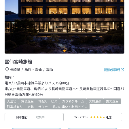
雲仙宮崎旅館
施設詳細
長崎県
島原・雲仙
雲仙
福岡：
電車/JR長崎本線諫早駅よりバスで約80分
車/九州自動車道、鳥栖JCより長崎自動車道へ～長崎自動車道諫早IC～国道57
号線を雲仙方面へ約60分
大浴場
貸切風呂
宅配サービス
カラオケルーム
天然温泉
露天風呂
駐車場有り
旅館
サウナ
館内に車いす利用トイレ
4.8
収集中
日本旅行
TrustYou