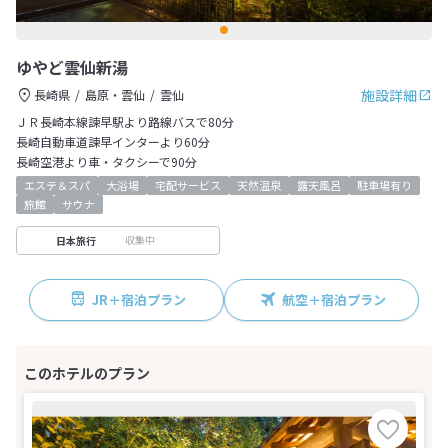
ゆやど雲仙新湯
施設詳細
長崎県
島原・雲仙
雲仙
ＪＲ長崎本線諫早駅より路線バスで80分
長崎自動車道諫早インターより60分
長崎空港より車・タクシーで90分
エステ＆スパ
大浴場
宅配サービス
天然温泉
露天風呂
駐車場有り
旅館
サウナ
収集中
日本旅行
JR＋宿泊プラン
航空＋宿泊プラン