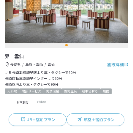
界 雲仙
施設詳細
長崎県
島原・雲仙
雲仙
ＪＲ長崎本線諫早駅より車・タクシーで60分
長崎自動車道諫早インターより60分
長崎空港より車・タクシーで90分
大浴場
宅配サービス
天然温泉
露天風呂
駐車場有り
旅館
収集中
日本旅行
JR＋宿泊プラン
航空＋宿泊プラン