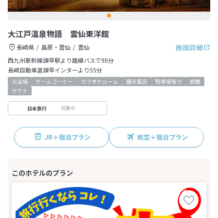
大江戸温泉物語 雲仙東洋館
施設詳細
長崎県
島原・雲仙
雲仙
西九州新幹線諫早駅より路線バスで90分
長崎自動車道諫早インターより55分
大浴場
ゲームコーナー
カラオケルーム
露天風呂
駐車場有り
旅館
サウナ
収集中
日本旅行
JR＋宿泊プラン
航空＋宿泊プラン