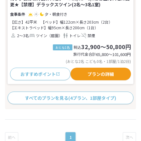
更★【禁煙】デラックスツイン(2名～3名1室)
夕・朝食付き
【広さ】42平米
【ベッド】幅122cm×長さ203cm（2台）
【エキストラベッド】幅95cm×長さ200cm（1台）
2～3名
ツイン（庭園）
トイレ
禁煙
32,900～50,800円
税込
おとな1名
旅行代金合計
65,800〜101,600
円
(おとな2名 こども0名・1部屋/1泊2日)
おすすめポイント
プランの詳細
すべてのプランを見る
(4プラン、1部屋タイプ)
1